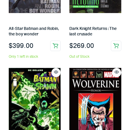
All-Star Batman and Robin,
Dark Knight Returns : The
the boy wonder
last crusade
$
399.00
$
269.00
Only 1 left in stock
Out of Stock