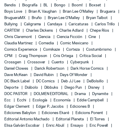
Bendis
Biografía
BL
Bongo
Boom!
Boxset
Boys Love
Brian K. Vaughan
Brian Lee O'Malley
Bruguera
BrugueraMX
Bruño
Bryan Lee O'Malley
Bryan Talbot
Bullying
Caligrama
Candaya
Caricaturas
Carlos Trillo
CARTEM
Charles Dickens
Charlie Adlard
Chepe Ríos
Chris Claremont
Ciencia
Ciencia Ficción
Cine
Claudia Martinez
Comedia
Comic Mexicano
Comics Experience
Comikaze
Corteza
Costumbrismo
CPM
Craig Thompson
Cris Ortega
Crítica Social
Crossgen
Crossover
Cuento
Cyberpunk
Daniel Clowes
Darick Robertson
Dark Horse Comics
Dave McKean
David Rubin
Days Of Wonder
DC Black Label
DC Comics
Deb JJ Lee
DeBolsillo
Deporte
Diábolo
Dibbuks
Diego Pun
Disney
DOC PASTOR
DOLMEN EDITORIAL
Drama
Dynamite
Ecc
Ecchi
Ecología
Economía
Eddie Campbell
Edgar Clement
Edgar P. Jacobs
Ediciones B
Ediciones Babylon
Ediciones Ekaré
Edicions Ponent
Editorial Antonio Machado
Editorial Planeta
El Torres
Elisa Galván Escobar
Enric Abulí
Ensayo
Eric Powell