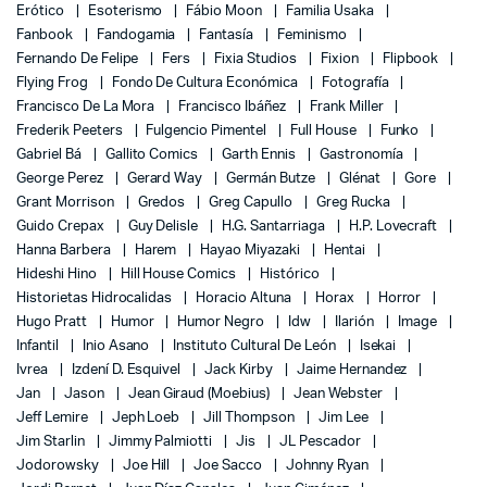
Erótico
Esoterismo
Fábio Moon
Familia Usaka
Fanbook
Fandogamia
Fantasía
Feminismo
Fernando De Felipe
Fers
Fixia Studios
Fixion
Flipbook
Flying Frog
Fondo De Cultura Económica
Fotografía
Francisco De La Mora
Francisco Ibáñez
Frank Miller
Frederik Peeters
Fulgencio Pimentel
Full House
Funko
Gabriel Bá
Gallito Comics
Garth Ennis
Gastronomía
George Perez
Gerard Way
Germán Butze
Glénat
Gore
Grant Morrison
Gredos
Greg Capullo
Greg Rucka
Guido Crepax
Guy Delisle
H.G. Santarriaga
H.P. Lovecraft
Hanna Barbera
Harem
Hayao Miyazaki
Hentai
Hideshi Hino
Hill House Comics
Histórico
Historietas Hidrocalidas
Horacio Altuna
Horax
Horror
Hugo Pratt
Humor
Humor Negro
Idw
Ilarión
Image
Infantil
Inio Asano
Instituto Cultural De León
Isekai
Ivrea
Izdení D. Esquivel
Jack Kirby
Jaime Hernandez
Jan
Jason
Jean Giraud (Moebius)
Jean Webster
Jeff Lemire
Jeph Loeb
Jill Thompson
Jim Lee
Jim Starlin
Jimmy Palmiotti
Jis
JL Pescador
Jodorowsky
Joe Hill
Joe Sacco
Johnny Ryan