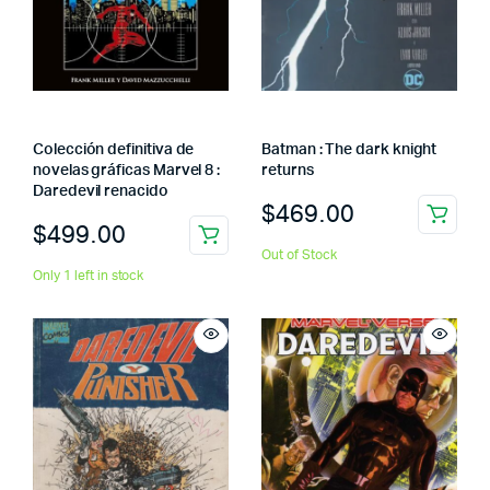
Colección definitiva de
Batman : The dark knight
novelas gráficas Marvel 8 :
returns
Daredevil renacido
$
469.00
$
499.00
Out of Stock
Only 1 left in stock