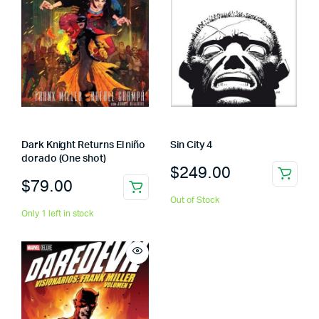
Dark Knight Returns El niño
Sin City 4
dorado (One shot)
$
249.00
$
79.00
Out of Stock
Only 1 left in stock