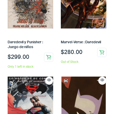
Daredevil y Punisher :
Marvel-Verse : Daredevil
Juego de niños
$
280.00
$
299.00
Out of Stock
Only 1 left in stock