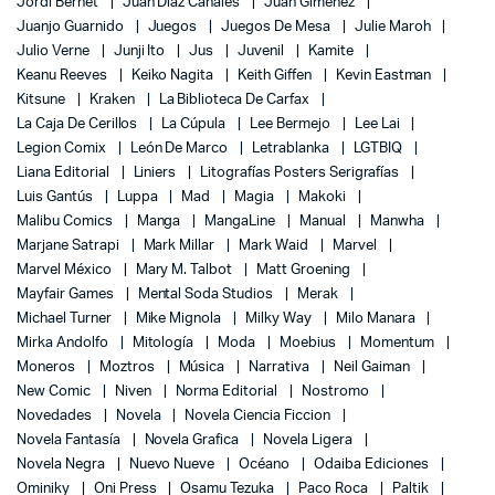
Jordi Bernet
Juan Díaz Canales
Juan Giménez
Juanjo Guarnido
Juegos
Juegos De Mesa
Julie Maroh
Julio Verne
Junji Ito
Jus
Juvenil
Kamite
Keanu Reeves
Keiko Nagita
Keith Giffen
Kevin Eastman
Kitsune
Kraken
La Biblioteca De Carfax
La Caja De Cerillos
La Cúpula
Lee Bermejo
Lee Lai
Legion Comix
León De Marco
Letrablanka
LGTBIQ
Liana Editorial
Liniers
Litografías Posters Serigrafías
Luis Gantús
Luppa
Mad
Magia
Makoki
Malibu Comics
Manga
MangaLine
Manual
Manwha
Marjane Satrapi
Mark Millar
Mark Waid
Marvel
Marvel México
Mary M. Talbot
Matt Groening
Mayfair Games
Mental Soda Studios
Merak
Michael Turner
Mike Mignola
Milky Way
Milo Manara
Mirka Andolfo
Mitología
Moda
Moebius
Momentum
Moneros
Moztros
Música
Narrativa
Neil Gaiman
New Comic
Niven
Norma Editorial
Nostromo
Novedades
Novela
Novela Ciencia Ficcion
Novela Fantasía
Novela Grafica
Novela Ligera
Novela Negra
Nuevo Nueve
Océano
Odaiba Ediciones
Ominiky
Oni Press
Osamu Tezuka
Paco Roca
Paltik