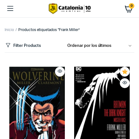
0
Inicio
Productos etiquetados “Frank Miller”
Filter Products
cio
cio
imo
ximo