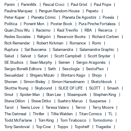
Panini
PaniniMx
Pascal Croci
Paul Grist
Paul Pope
Paulina Marquez
Penguin Random House
Pepeto
Peter Kuper
Planeta Cómic
Planeta De Agostini
Poesía
Política
Ponent Mon
Poster Book
Pura Pinche Fortaleza
Quan Zhou Wu
Racismo
Raúl Treviño
RBA
Recerca
Redes Sociales
Religión
Reservoir Books
Richard Corben
Rick Remender
Robert Kirkman
Romance
Romi
Ruptura
Sal Buscema
Salamandra
Salamandra Graphic
Salud
Salvat
Satori
Scott Campbell
Scott Snyder
SE Studios
Sean Murphy
Seinen
Sergio Aragonés
Sergio Bonelli Editore
Seth
Sexología
SextoPiso
Sexualidad
Shigeru Mizuki
Shintaro Kago
Shojo
Shonen
Simon Bisley
Simon Hanselmann
Sketchbook
Skottie Young
Skybound
SLICE OF LIFE
SLOTT
Smash
Smut
Spider-Man
Stan Lee
Steampunk
Stephen King
Steve Dillon
Steve Ditko
Suehiro Maruo
Suspense
Tarot
Teens Love
Teresa Valero
Terror
Terry Moore
The Oatmeal
Thriller
Tillie Walden
Titan Comics
TL
Todd McFarlane
Tom King
Tom Tirabosco
Tomodomo
Tony Sandoval
Top Cow
Topps
Topshelf
Tragedia