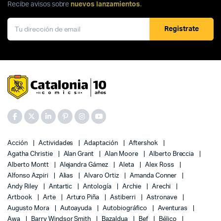
Recibe avisos sobre
nuevos lanzamientos
.
Registrate
Acción
Actividades
Adaptación
Aftershok
Agatha Christie
Alan Grant
Alan Moore
Alberto Breccia
Alberto Montt
Alejandra Gámez
Aleta
Alex Ross
Alfonso Azpiri
Alias
Alvaro Ortiz
Amanda Conner
Andy Riley
Antartic
Antología
Archie
Arechi
Artbook
Arte
Arturo Piña
Astiberri
Astronave
Augusto Mora
Autoayuda
Autobiográfico
Aventuras
Awa
Barry Windsor Smith
Bazaldua
Bef
Bélico