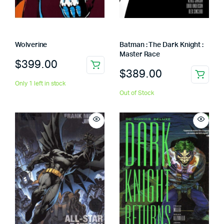
Wolverine
Batman : The Dark Knight :
Master Race
$
399.00
$
389.00
Only 1 left in stock
Out of Stock