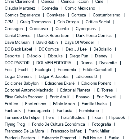
Chris Claremont
Ciencia
Ciencia Ficción
Cine
Claudia Martinez
Comedia
Comic Mexicano
Comics Experience
Comikaze
Corteza
Costumbrismo
CPM
Craig Thompson
Cris Ortega
Crítica Social
Crossgen
Crossover
Cuento
Cyberpunk
Daniel Clowes
Darick Robertson
Dark Horse Comics
Dave McKean
David Rubin
Days Of Wonder
DC Black Label
DC Comics
Deb JJ Lee
DeBolsillo
Deporte
Diábolo
Dibbuks
Diego Pun
Disney
DOC PASTOR
DOLMEN EDITORIAL
Drama
Dynamite
Ecc
Ecchi
Ecología
Economía
Eddie Campbell
Edgar Clement
Edgar P. Jacobs
Ediciones B
Ediciones Babylon
Ediciones Ekaré
Edicions Ponent
Editorial Antonio Machado
Editorial Planeta
El Torres
Elisa Galván Escobar
Enric Abulí
Ensayo
Eric Powell
Erótico
Esoterismo
Fábio Moon
Familia Usaka
Fanbook
Fandogamia
Fantasía
Feminismo
Fernando De Felipe
Fers
Fixia Studios
Fixion
Flipbook
Flying Frog
Fondo De Cultura Económica
Fotografía
Francisco De La Mora
Francisco Ibáñez
Frank Miller
Frederik Peeters
Fulgencio Pimentel
Full House
Funko