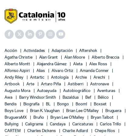
Acción
Actividades
Adaptación
Aftershok
Agatha Christie
Alan Grant
Alan Moore
Alberto Breccia
Alberto Montt
Alejandra Gámez
Aleta
Alex Ross
Alfonso Azpiri
Alias
Alvaro Ortiz
Amanda Conner
Andy Riley
Antartic
Antología
Archie
Arechi
Artbook
Arte
Arturo Piña
Astiberri
Astronave
Augusto Mora
Autoayuda
Autobiográfico
Aventuras
Awa
Barry Windsor Smith
Bazaldua
Bef
Bélico
Bendis
Biografía
BL
Bongo
Boom!
Boxset
Boys Love
Brian K. Vaughan
Brian Lee O'Malley
Bruguera
BrugueraMX
Bruño
Bryan Lee O'Malley
Bryan Talbot
Bullying
Caligrama
Candaya
Caricaturas
Carlos Trillo
CARTEM
Charles Dickens
Charlie Adlard
Chepe Ríos