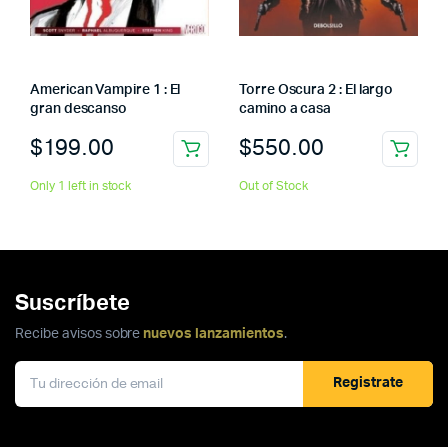
American Vampire 1 : El
Torre Oscura 2 : El largo
gran descanso
camino a casa
$
199.00
$
550.00
Only 1 left in stock
Out of Stock
Suscríbete
Recibe avisos sobre
nuevos lanzamientos
.
Registrate