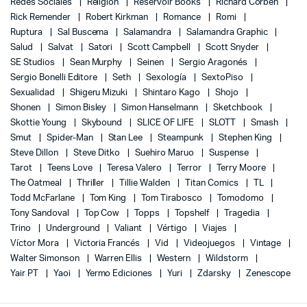
Redes Sociales
Religión
Reservoir Books
Richard Corben
Rick Remender
Robert Kirkman
Romance
Romi
Ruptura
Sal Buscema
Salamandra
Salamandra Graphic
Salud
Salvat
Satori
Scott Campbell
Scott Snyder
SE Studios
Sean Murphy
Seinen
Sergio Aragonés
Sergio Bonelli Editore
Seth
Sexología
SextoPiso
Sexualidad
Shigeru Mizuki
Shintaro Kago
Shojo
Shonen
Simon Bisley
Simon Hanselmann
Sketchbook
Skottie Young
Skybound
SLICE OF LIFE
SLOTT
Smash
Smut
Spider-Man
Stan Lee
Steampunk
Stephen King
Steve Dillon
Steve Ditko
Suehiro Maruo
Suspense
Tarot
Teens Love
Teresa Valero
Terror
Terry Moore
The Oatmeal
Thriller
Tillie Walden
Titan Comics
TL
Todd McFarlane
Tom King
Tom Tirabosco
Tomodomo
Tony Sandoval
Top Cow
Topps
Topshelf
Tragedia
Trino
Underground
Valiant
Vértigo
Viajes
Víctor Mora
Victoria Francés
Vid
Videojuegos
Vintage
Walter Simonson
Warren Ellis
Western
Wildstorm
Yair PT
Yaoi
Yermo Ediciones
Yuri
Zdarsky
Zenescope