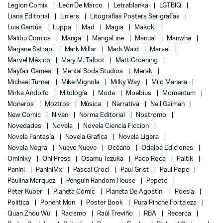
Legion Comix
León De Marco
Letrablanka
LGTBIQ
Liana Editorial
Liniers
Litografías Posters Serigrafías
Luis Gantús
Luppa
Mad
Magia
Makoki
Malibu Comics
Manga
MangaLine
Manual
Manwha
Marjane Satrapi
Mark Millar
Mark Waid
Marvel
Marvel México
Mary M. Talbot
Matt Groening
Mayfair Games
Mental Soda Studios
Merak
Michael Turner
Mike Mignola
Milky Way
Milo Manara
Mirka Andolfo
Mitología
Moda
Moebius
Momentum
Moneros
Moztros
Música
Narrativa
Neil Gaiman
New Comic
Niven
Norma Editorial
Nostromo
Novedades
Novela
Novela Ciencia Ficcion
Novela Fantasía
Novela Grafica
Novela Ligera
Novela Negra
Nuevo Nueve
Océano
Odaiba Ediciones
Ominiky
Oni Press
Osamu Tezuka
Paco Roca
Paltik
Panini
PaniniMx
Pascal Croci
Paul Grist
Paul Pope
Paulina Marquez
Penguin Random House
Pepeto
Peter Kuper
Planeta Cómic
Planeta De Agostini
Poesía
Política
Ponent Mon
Poster Book
Pura Pinche Fortaleza
Quan Zhou Wu
Racismo
Raúl Treviño
RBA
Recerca