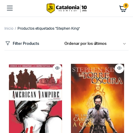
0
Inicio
Productos etiquetados “Stephen King”
Filter Products
cio
cio
imo
ximo