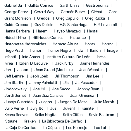
Gabriel Bá
Gallito Comics
Garth Ennis
Gastronomía
George Perez
Gerard Way
Germán Butze
Glénat
Gore
Grant Morrison
Gredos
Greg Capullo
Greg Rucka
Guido Crepax
Guy Delisle
H.G. Santarriaga
H.P. Lovecraft
Hanna Barbera
Harem
Hayao Miyazaki
Hentai
Hideshi Hino
Hill House Comics
Histórico
Historietas Hidrocalidas
Horacio Altuna
Horax
Horror
Hugo Pratt
Humor
Humor Negro
Idw
Ilarión
Image
Infantil
Inio Asano
Instituto Cultural De León
Isekai
Ivrea
Izdení D. Esquivel
Jack Kirby
Jaime Hernandez
Jan
Jason
Jean Giraud (Moebius)
Jean Webster
Jeff Lemire
Jeph Loeb
Jill Thompson
Jim Lee
Jim Starlin
Jimmy Palmiotti
Jis
JL Pescador
Jodorowsky
Joe Hill
Joe Sacco
Johnny Ryan
Jordi Bernet
Juan Díaz Canales
Juan Giménez
Juanjo Guarnido
Juegos
Juegos De Mesa
Julie Maroh
Julio Verne
Junji Ito
Jus
Juvenil
Kamite
Keanu Reeves
Keiko Nagita
Keith Giffen
Kevin Eastman
Kitsune
Kraken
La Biblioteca De Carfax
La Caja De Cerillos
La Cúpula
Lee Bermejo
Lee Lai