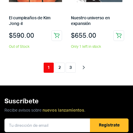
El cumpleaños de Kim
Nuestro universo en
Jong-il
expansión
$
590.00
$
655.00
Out of Stock
Only 1 left in stock
1
2
3
Suscríbete
Recibe avisos sobre
nuevos lanzamientos
.
Registrate