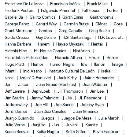
Francisco De La Mora
Francisco Ibáñez
Frank Miller
Frederik Peeters
Fulgencio Pimentel
Full House
Funko
Gabriel Bá
Gallito Comics
Garth Ennis
Gastronomía
George Perez
Gerard Way
Germán Butze
Glénat
Gore
Grant Morrison
Gredos
Greg Capullo
Greg Rucka
Guido Crepax
Guy Delisle
H.G. Santarriaga
H.P. Lovecraft
Hanna Barbera
Harem
Hayao Miyazaki
Hentai
Hideshi Hino
Hill House Comics
Histórico
Historietas Hidrocalidas
Horacio Altuna
Horax
Horror
Hugo Pratt
Humor
Humor Negro
Idw
Ilarión
Image
Infantil
Inio Asano
Instituto Cultural De León
Isekai
Ivrea
Izdení D. Esquivel
Jack Kirby
Jaime Hernandez
Jan
Jason
Jean Giraud (Moebius)
Jean Webster
Jeff Lemire
Jeph Loeb
Jill Thompson
Jim Lee
Jim Starlin
Jimmy Palmiotti
Jis
JL Pescador
Jodorowsky
Joe Hill
Joe Sacco
Johnny Ryan
Jordi Bernet
Juan Díaz Canales
Juan Giménez
Juanjo Guarnido
Juegos
Juegos De Mesa
Julie Maroh
Julio Verne
Junji Ito
Jus
Juvenil
Kamite
Keanu Reeves
Keiko Nagita
Keith Giffen
Kevin Eastman