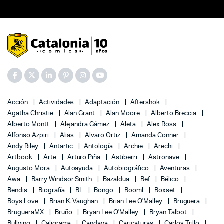
Acción
Actividades
Adaptación
Aftershok
Agatha Christie
Alan Grant
Alan Moore
Alberto Breccia
Alberto Montt
Alejandra Gámez
Aleta
Alex Ross
Alfonso Azpiri
Alias
Alvaro Ortiz
Amanda Conner
Andy Riley
Antartic
Antología
Archie
Arechi
Artbook
Arte
Arturo Piña
Astiberri
Astronave
Augusto Mora
Autoayuda
Autobiográfico
Aventuras
Awa
Barry Windsor Smith
Bazaldua
Bef
Bélico
Bendis
Biografía
BL
Bongo
Boom!
Boxset
Boys Love
Brian K. Vaughan
Brian Lee O'Malley
Bruguera
BrugueraMX
Bruño
Bryan Lee O'Malley
Bryan Talbot
Bullying
Caligrama
Candaya
Caricaturas
Carlos Trillo