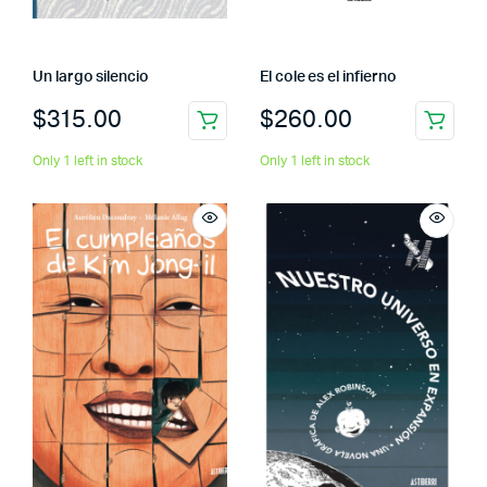
Un largo silencio
El cole es el infierno
$
315.00
$
260.00
Only 1 left in stock
Only 1 left in stock