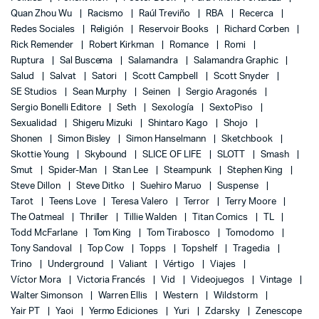
Quan Zhou Wu
Racismo
Raúl Treviño
RBA
Recerca
Redes Sociales
Religión
Reservoir Books
Richard Corben
Rick Remender
Robert Kirkman
Romance
Romi
Ruptura
Sal Buscema
Salamandra
Salamandra Graphic
Salud
Salvat
Satori
Scott Campbell
Scott Snyder
SE Studios
Sean Murphy
Seinen
Sergio Aragonés
Sergio Bonelli Editore
Seth
Sexología
SextoPiso
Sexualidad
Shigeru Mizuki
Shintaro Kago
Shojo
Shonen
Simon Bisley
Simon Hanselmann
Sketchbook
Skottie Young
Skybound
SLICE OF LIFE
SLOTT
Smash
Smut
Spider-Man
Stan Lee
Steampunk
Stephen King
Steve Dillon
Steve Ditko
Suehiro Maruo
Suspense
Tarot
Teens Love
Teresa Valero
Terror
Terry Moore
The Oatmeal
Thriller
Tillie Walden
Titan Comics
TL
Todd McFarlane
Tom King
Tom Tirabosco
Tomodomo
Tony Sandoval
Top Cow
Topps
Topshelf
Tragedia
Trino
Underground
Valiant
Vértigo
Viajes
Víctor Mora
Victoria Francés
Vid
Videojuegos
Vintage
Walter Simonson
Warren Ellis
Western
Wildstorm
Yair PT
Yaoi
Yermo Ediciones
Yuri
Zdarsky
Zenescope