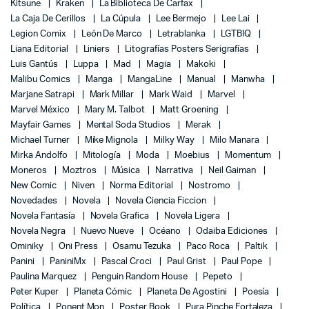
Kitsune
Kraken
La Biblioteca De Carfax
La Caja De Cerillos
La Cúpula
Lee Bermejo
Lee Lai
Legion Comix
León De Marco
Letrablanka
LGTBIQ
Liana Editorial
Liniers
Litografías Posters Serigrafías
Luis Gantús
Luppa
Mad
Magia
Makoki
Malibu Comics
Manga
MangaLine
Manual
Manwha
Marjane Satrapi
Mark Millar
Mark Waid
Marvel
Marvel México
Mary M. Talbot
Matt Groening
Mayfair Games
Mental Soda Studios
Merak
Michael Turner
Mike Mignola
Milky Way
Milo Manara
Mirka Andolfo
Mitología
Moda
Moebius
Momentum
Moneros
Moztros
Música
Narrativa
Neil Gaiman
New Comic
Niven
Norma Editorial
Nostromo
Novedades
Novela
Novela Ciencia Ficcion
Novela Fantasía
Novela Grafica
Novela Ligera
Novela Negra
Nuevo Nueve
Océano
Odaiba Ediciones
Ominiky
Oni Press
Osamu Tezuka
Paco Roca
Paltik
Panini
PaniniMx
Pascal Croci
Paul Grist
Paul Pope
Paulina Marquez
Penguin Random House
Pepeto
Peter Kuper
Planeta Cómic
Planeta De Agostini
Poesía
Política
Ponent Mon
Poster Book
Pura Pinche Fortaleza