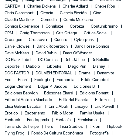
CARTEM
Charles Dickens
Charlie Adlard
Chepe Ríos
Chris Claremont
Ciencia
Ciencia Ficción
Cine
Claudia Martinez
Comedia
Comic Mexicano
Comics Experience
Comikaze
Corteza
Costumbrismo
CPM
Craig Thompson
Cris Ortega
Crítica Social
Crossgen
Crossover
Cuento
Cyberpunk
Daniel Clowes
Darick Robertson
Dark Horse Comics
Dave McKean
David Rubin
Days Of Wonder
DC Black Label
DC Comics
Deb JJ Lee
DeBolsillo
Deporte
Diábolo
Dibbuks
Diego Pun
Disney
DOC PASTOR
DOLMEN EDITORIAL
Drama
Dynamite
Ecc
Ecchi
Ecología
Economía
Eddie Campbell
Edgar Clement
Edgar P. Jacobs
Ediciones B
Ediciones Babylon
Ediciones Ekaré
Edicions Ponent
Editorial Antonio Machado
Editorial Planeta
El Torres
Elisa Galván Escobar
Enric Abulí
Ensayo
Eric Powell
Erótico
Esoterismo
Fábio Moon
Familia Usaka
Fanbook
Fandogamia
Fantasía
Feminismo
Fernando De Felipe
Fers
Fixia Studios
Fixion
Flipbook
Flying Frog
Fondo De Cultura Económica
Fotografía