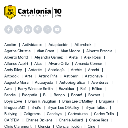
Acción
Actividades
Adaptación
Aftershok
Agatha Christie
Alan Grant
Alan Moore
Alberto Breccia
Alberto Montt
Alejandra Gámez
Aleta
Alex Ross
Alfonso Azpiri
Alias
Alvaro Ortiz
Amanda Conner
Andy Riley
Antartic
Antología
Archie
Arechi
Artbook
Arte
Arturo Piña
Astiberri
Astronave
Augusto Mora
Autoayuda
Autobiográfico
Aventuras
Awa
Barry Windsor Smith
Bazaldua
Bef
Bélico
Bendis
Biografía
BL
Bongo
Boom!
Boxset
Boys Love
Brian K. Vaughan
Brian Lee O'Malley
Bruguera
BrugueraMX
Bruño
Bryan Lee O'Malley
Bryan Talbot
Bullying
Caligrama
Candaya
Caricaturas
Carlos Trillo
CARTEM
Charles Dickens
Charlie Adlard
Chepe Ríos
Chris Claremont
Ciencia
Ciencia Ficción
Cine