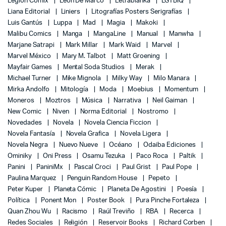
Legion Comix
León De Marco
Letrablanka
LGTBIQ
Liana Editorial
Liniers
Litografías Posters Serigrafías
Luis Gantús
Luppa
Mad
Magia
Makoki
Malibu Comics
Manga
MangaLine
Manual
Manwha
Marjane Satrapi
Mark Millar
Mark Waid
Marvel
Marvel México
Mary M. Talbot
Matt Groening
Mayfair Games
Mental Soda Studios
Merak
Michael Turner
Mike Mignola
Milky Way
Milo Manara
Mirka Andolfo
Mitología
Moda
Moebius
Momentum
Moneros
Moztros
Música
Narrativa
Neil Gaiman
New Comic
Niven
Norma Editorial
Nostromo
Novedades
Novela
Novela Ciencia Ficcion
Novela Fantasía
Novela Grafica
Novela Ligera
Novela Negra
Nuevo Nueve
Océano
Odaiba Ediciones
Ominiky
Oni Press
Osamu Tezuka
Paco Roca
Paltik
Panini
PaniniMx
Pascal Croci
Paul Grist
Paul Pope
Paulina Marquez
Penguin Random House
Pepeto
Peter Kuper
Planeta Cómic
Planeta De Agostini
Poesía
Política
Ponent Mon
Poster Book
Pura Pinche Fortaleza
Quan Zhou Wu
Racismo
Raúl Treviño
RBA
Recerca
Redes Sociales
Religión
Reservoir Books
Richard Corben