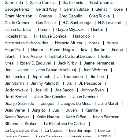
Gabriel Bá
Gallito Comics
Garth Ennis
Gastronomía
George Perez
Gerard Way
Germán Butze
Glénat
Gore
Grant Morrison
Gredos
Greg Capullo
Greg Rucka
Guido Crepax
Guy Delisle
H.G. Santarriaga
H.P. Lovecraft
Hanna Barbera
Harem
Hayao Miyazaki
Hentai
Hideshi Hino
Hill House Comics
Histórico
Historietas Hidrocalidas
Horacio Altuna
Horax
Horror
Hugo Pratt
Humor
Humor Negro
Idw
Ilarión
Image
Infantil
Inio Asano
Instituto Cultural De León
Isekai
Ivrea
Izdení D. Esquivel
Jack Kirby
Jaime Hernandez
Jan
Jason
Jean Giraud (Moebius)
Jean Webster
Jeff Lemire
Jeph Loeb
Jill Thompson
Jim Lee
Jim Starlin
Jimmy Palmiotti
Jis
JL Pescador
Jodorowsky
Joe Hill
Joe Sacco
Johnny Ryan
Jordi Bernet
Juan Díaz Canales
Juan Giménez
Juanjo Guarnido
Juegos
Juegos De Mesa
Julie Maroh
Julio Verne
Junji Ito
Jus
Juvenil
Kamite
Keanu Reeves
Keiko Nagita
Keith Giffen
Kevin Eastman
Kitsune
Kraken
La Biblioteca De Carfax
La Caja De Cerillos
La Cúpula
Lee Bermejo
Lee Lai