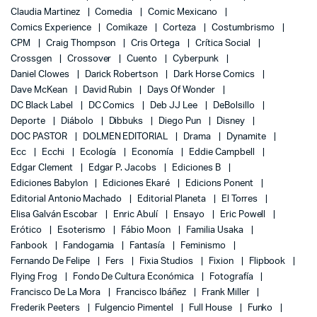
Claudia Martinez
Comedia
Comic Mexicano
Comics Experience
Comikaze
Corteza
Costumbrismo
CPM
Craig Thompson
Cris Ortega
Crítica Social
Crossgen
Crossover
Cuento
Cyberpunk
Daniel Clowes
Darick Robertson
Dark Horse Comics
Dave McKean
David Rubin
Days Of Wonder
DC Black Label
DC Comics
Deb JJ Lee
DeBolsillo
Deporte
Diábolo
Dibbuks
Diego Pun
Disney
DOC PASTOR
DOLMEN EDITORIAL
Drama
Dynamite
Ecc
Ecchi
Ecología
Economía
Eddie Campbell
Edgar Clement
Edgar P. Jacobs
Ediciones B
Ediciones Babylon
Ediciones Ekaré
Edicions Ponent
Editorial Antonio Machado
Editorial Planeta
El Torres
Elisa Galván Escobar
Enric Abulí
Ensayo
Eric Powell
Erótico
Esoterismo
Fábio Moon
Familia Usaka
Fanbook
Fandogamia
Fantasía
Feminismo
Fernando De Felipe
Fers
Fixia Studios
Fixion
Flipbook
Flying Frog
Fondo De Cultura Económica
Fotografía
Francisco De La Mora
Francisco Ibáñez
Frank Miller
Frederik Peeters
Fulgencio Pimentel
Full House
Funko