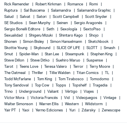
Rick Remender
Robert Kirkman
Romance
Romi
Ruptura
Sal Buscema
Salamandra
Salamandra Graphic
Salud
Salvat
Satori
Scott Campbell
Scott Snyder
SE Studios
Sean Murphy
Seinen
Sergio Aragonés
Sergio Bonelli Editore
Seth
Sexología
SextoPiso
Sexualidad
Shigeru Mizuki
Shintaro Kago
Shojo
Shonen
Simon Bisley
Simon Hanselmann
Sketchbook
Skottie Young
Skybound
SLICE OF LIFE
SLOTT
Smash
Smut
Spider-Man
Stan Lee
Steampunk
Stephen King
Steve Dillon
Steve Ditko
Suehiro Maruo
Suspense
Tarot
Teens Love
Teresa Valero
Terror
Terry Moore
The Oatmeal
Thriller
Tillie Walden
Titan Comics
TL
Todd McFarlane
Tom King
Tom Tirabosco
Tomodomo
Tony Sandoval
Top Cow
Topps
Topshelf
Tragedia
Trino
Underground
Valiant
Vértigo
Viajes
Víctor Mora
Victoria Francés
Vid
Videojuegos
Vintage
Walter Simonson
Warren Ellis
Western
Wildstorm
Yair PT
Yaoi
Yermo Ediciones
Yuri
Zdarsky
Zenescope