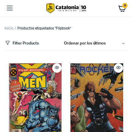
0
Inicio
Productos etiquetados “Flipbook”
Filter Products
cio
cio
imo
ximo