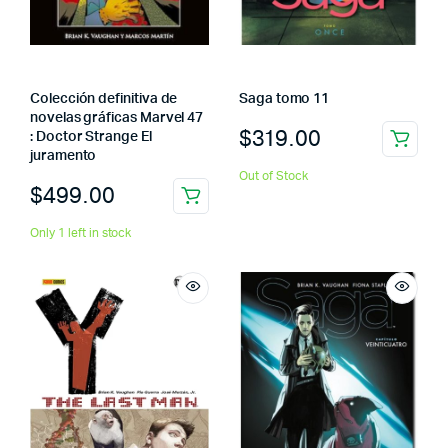
Colección definitiva de
Saga tomo 11
novelas gráficas Marvel 47
$
319.00
: Doctor Strange El
juramento
Out of Stock
$
499.00
Only 1 left in stock