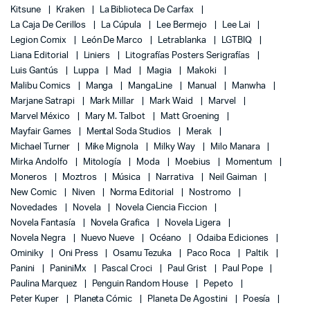
Kitsune
Kraken
La Biblioteca De Carfax
La Caja De Cerillos
La Cúpula
Lee Bermejo
Lee Lai
Legion Comix
León De Marco
Letrablanka
LGTBIQ
Liana Editorial
Liniers
Litografías Posters Serigrafías
Luis Gantús
Luppa
Mad
Magia
Makoki
Malibu Comics
Manga
MangaLine
Manual
Manwha
Marjane Satrapi
Mark Millar
Mark Waid
Marvel
Marvel México
Mary M. Talbot
Matt Groening
Mayfair Games
Mental Soda Studios
Merak
Michael Turner
Mike Mignola
Milky Way
Milo Manara
Mirka Andolfo
Mitología
Moda
Moebius
Momentum
Moneros
Moztros
Música
Narrativa
Neil Gaiman
New Comic
Niven
Norma Editorial
Nostromo
Novedades
Novela
Novela Ciencia Ficcion
Novela Fantasía
Novela Grafica
Novela Ligera
Novela Negra
Nuevo Nueve
Océano
Odaiba Ediciones
Ominiky
Oni Press
Osamu Tezuka
Paco Roca
Paltik
Panini
PaniniMx
Pascal Croci
Paul Grist
Paul Pope
Paulina Marquez
Penguin Random House
Pepeto
Peter Kuper
Planeta Cómic
Planeta De Agostini
Poesía