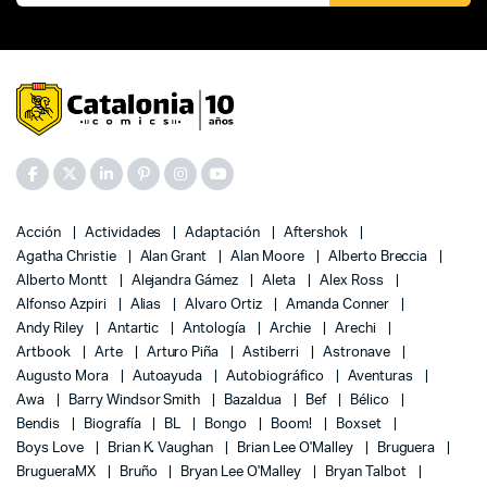
Acción
Actividades
Adaptación
Aftershok
Agatha Christie
Alan Grant
Alan Moore
Alberto Breccia
Alberto Montt
Alejandra Gámez
Aleta
Alex Ross
Alfonso Azpiri
Alias
Alvaro Ortiz
Amanda Conner
Andy Riley
Antartic
Antología
Archie
Arechi
Artbook
Arte
Arturo Piña
Astiberri
Astronave
Augusto Mora
Autoayuda
Autobiográfico
Aventuras
Awa
Barry Windsor Smith
Bazaldua
Bef
Bélico
Bendis
Biografía
BL
Bongo
Boom!
Boxset
Boys Love
Brian K. Vaughan
Brian Lee O'Malley
Bruguera
BrugueraMX
Bruño
Bryan Lee O'Malley
Bryan Talbot