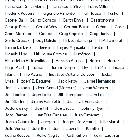
Flying Frog
Fondo De Cultura Económica
Fotografía
Francisco De La Mora
Francisco Ibáñez
Frank Miller
Frederik Peeters
Fulgencio Pimentel
Full House
Funko
Gabriel Bá
Gallito Comics
Garth Ennis
Gastronomía
George Perez
Gerard Way
Germán Butze
Glénat
Gore
Grant Morrison
Gredos
Greg Capullo
Greg Rucka
Guido Crepax
Guy Delisle
H.G. Santarriaga
H.P. Lovecraft
Hanna Barbera
Harem
Hayao Miyazaki
Hentai
Hideshi Hino
Hill House Comics
Histórico
Historietas Hidrocalidas
Horacio Altuna
Horax
Horror
Hugo Pratt
Humor
Humor Negro
Idw
Ilarión
Image
Infantil
Inio Asano
Instituto Cultural De León
Isekai
Ivrea
Izdení D. Esquivel
Jack Kirby
Jaime Hernandez
Jan
Jason
Jean Giraud (Moebius)
Jean Webster
Jeff Lemire
Jeph Loeb
Jill Thompson
Jim Lee
Jim Starlin
Jimmy Palmiotti
Jis
JL Pescador
Jodorowsky
Joe Hill
Joe Sacco
Johnny Ryan
Jordi Bernet
Juan Díaz Canales
Juan Giménez
Juanjo Guarnido
Juegos
Juegos De Mesa
Julie Maroh
Julio Verne
Junji Ito
Jus
Juvenil
Kamite
Keanu Reeves
Keiko Nagita
Keith Giffen
Kevin Eastman