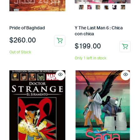
Pride of Baghdad
Y The Last Man 6 : Chica
con chica
$
260.00
$
199.00
Out of Stock
Only 1 left in stock