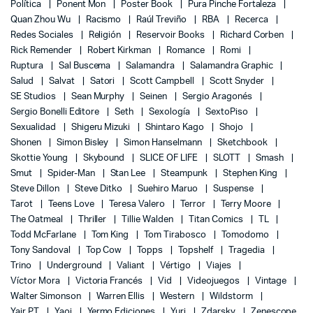
Política
Ponent Mon
Poster Book
Pura Pinche Fortaleza
Quan Zhou Wu
Racismo
Raúl Treviño
RBA
Recerca
Redes Sociales
Religión
Reservoir Books
Richard Corben
Rick Remender
Robert Kirkman
Romance
Romi
Ruptura
Sal Buscema
Salamandra
Salamandra Graphic
Salud
Salvat
Satori
Scott Campbell
Scott Snyder
SE Studios
Sean Murphy
Seinen
Sergio Aragonés
Sergio Bonelli Editore
Seth
Sexología
SextoPiso
Sexualidad
Shigeru Mizuki
Shintaro Kago
Shojo
Shonen
Simon Bisley
Simon Hanselmann
Sketchbook
Skottie Young
Skybound
SLICE OF LIFE
SLOTT
Smash
Smut
Spider-Man
Stan Lee
Steampunk
Stephen King
Steve Dillon
Steve Ditko
Suehiro Maruo
Suspense
Tarot
Teens Love
Teresa Valero
Terror
Terry Moore
The Oatmeal
Thriller
Tillie Walden
Titan Comics
TL
Todd McFarlane
Tom King
Tom Tirabosco
Tomodomo
Tony Sandoval
Top Cow
Topps
Topshelf
Tragedia
Trino
Underground
Valiant
Vértigo
Viajes
Víctor Mora
Victoria Francés
Vid
Videojuegos
Vintage
Walter Simonson
Warren Ellis
Western
Wildstorm
Yair PT
Yaoi
Yermo Ediciones
Yuri
Zdarsky
Zenescope