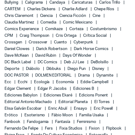
Bullying
Caligrama
Candaya
Caricaturas
Carlos Trillo
CARTEM
Charles Dickens
Charlie Adlard
Chepe Ríos
Chris Claremont
Ciencia
Ciencia Ficción
Cine
Claudia Martinez
Comedia
Comic Mexicano
Comics Experience
Comikaze
Corteza
Costumbrismo
CPM
Craig Thompson
Cris Ortega
Crítica Social
Crossgen
Crossover
Cuento
Cyberpunk
Daniel Clowes
Darick Robertson
Dark Horse Comics
Dave McKean
David Rubin
Days Of Wonder
DC Black Label
DC Comics
Deb JJ Lee
DeBolsillo
Deporte
Diábolo
Dibbuks
Diego Pun
Disney
DOC PASTOR
DOLMEN EDITORIAL
Drama
Dynamite
Ecc
Ecchi
Ecología
Economía
Eddie Campbell
Edgar Clement
Edgar P. Jacobs
Ediciones B
Ediciones Babylon
Ediciones Ekaré
Edicions Ponent
Editorial Antonio Machado
Editorial Planeta
El Torres
Elisa Galván Escobar
Enric Abulí
Ensayo
Eric Powell
Erótico
Esoterismo
Fábio Moon
Familia Usaka
Fanbook
Fandogamia
Fantasía
Feminismo
Fernando De Felipe
Fers
Fixia Studios
Fixion
Flipbook