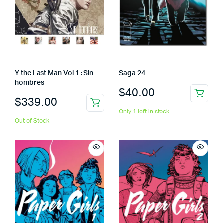
Y the Last Man Vol 1 : Sin
Saga 24
hombres
$
40.00
$
339.00
Only 1 left in stock
Out of Stock