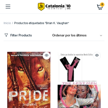
0
Inicio
Productos etiquetados “Brian K. Vaughan”
Filter Products
cio
cio
imo
ximo