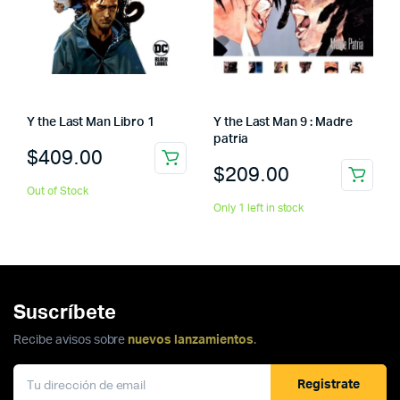
Y the Last Man Libro 1
Y the Last Man 9 : Madre
patria
$
409.00
$
209.00
Out of Stock
Only 1 left in stock
Suscríbete
Recibe avisos sobre
nuevos lanzamientos
.
Registrate