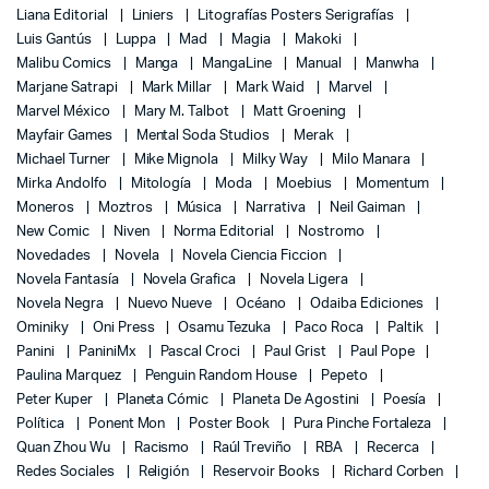
Liana Editorial
Liniers
Litografías Posters Serigrafías
Luis Gantús
Luppa
Mad
Magia
Makoki
Malibu Comics
Manga
MangaLine
Manual
Manwha
Marjane Satrapi
Mark Millar
Mark Waid
Marvel
Marvel México
Mary M. Talbot
Matt Groening
Mayfair Games
Mental Soda Studios
Merak
Michael Turner
Mike Mignola
Milky Way
Milo Manara
Mirka Andolfo
Mitología
Moda
Moebius
Momentum
Moneros
Moztros
Música
Narrativa
Neil Gaiman
New Comic
Niven
Norma Editorial
Nostromo
Novedades
Novela
Novela Ciencia Ficcion
Novela Fantasía
Novela Grafica
Novela Ligera
Novela Negra
Nuevo Nueve
Océano
Odaiba Ediciones
Ominiky
Oni Press
Osamu Tezuka
Paco Roca
Paltik
Panini
PaniniMx
Pascal Croci
Paul Grist
Paul Pope
Paulina Marquez
Penguin Random House
Pepeto
Peter Kuper
Planeta Cómic
Planeta De Agostini
Poesía
Política
Ponent Mon
Poster Book
Pura Pinche Fortaleza
Quan Zhou Wu
Racismo
Raúl Treviño
RBA
Recerca
Redes Sociales
Religión
Reservoir Books
Richard Corben