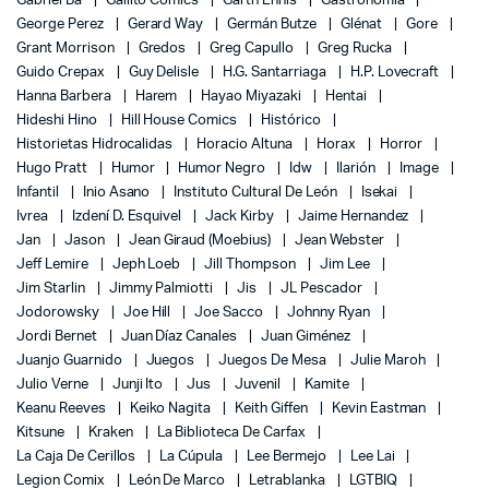
Gabriel Bá
Gallito Comics
Garth Ennis
Gastronomía
George Perez
Gerard Way
Germán Butze
Glénat
Gore
Grant Morrison
Gredos
Greg Capullo
Greg Rucka
Guido Crepax
Guy Delisle
H.G. Santarriaga
H.P. Lovecraft
Hanna Barbera
Harem
Hayao Miyazaki
Hentai
Hideshi Hino
Hill House Comics
Histórico
Historietas Hidrocalidas
Horacio Altuna
Horax
Horror
Hugo Pratt
Humor
Humor Negro
Idw
Ilarión
Image
Infantil
Inio Asano
Instituto Cultural De León
Isekai
Ivrea
Izdení D. Esquivel
Jack Kirby
Jaime Hernandez
Jan
Jason
Jean Giraud (Moebius)
Jean Webster
Jeff Lemire
Jeph Loeb
Jill Thompson
Jim Lee
Jim Starlin
Jimmy Palmiotti
Jis
JL Pescador
Jodorowsky
Joe Hill
Joe Sacco
Johnny Ryan
Jordi Bernet
Juan Díaz Canales
Juan Giménez
Juanjo Guarnido
Juegos
Juegos De Mesa
Julie Maroh
Julio Verne
Junji Ito
Jus
Juvenil
Kamite
Keanu Reeves
Keiko Nagita
Keith Giffen
Kevin Eastman
Kitsune
Kraken
La Biblioteca De Carfax
La Caja De Cerillos
La Cúpula
Lee Bermejo
Lee Lai
Legion Comix
León De Marco
Letrablanka
LGTBIQ