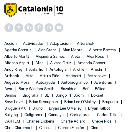
Acción
Actividades
Adaptación
Aftershok
Agatha Christie
Alan Grant
Alan Moore
Alberto Breccia
Alberto Montt
Alejandra Gámez
Aleta
Alex Ross
Alfonso Azpiri
Alias
Alvaro Ortiz
Amanda Conner
Andy Riley
Antartic
Antología
Archie
Arechi
Artbook
Arte
Arturo Piña
Astiberri
Astronave
Augusto Mora
Autoayuda
Autobiográfico
Aventuras
Awa
Barry Windsor Smith
Bazaldua
Bef
Bélico
Bendis
Biografía
BL
Bongo
Boom!
Boxset
Boys Love
Brian K. Vaughan
Brian Lee O'Malley
Bruguera
BrugueraMX
Bruño
Bryan Lee O'Malley
Bryan Talbot
Bullying
Caligrama
Candaya
Caricaturas
Carlos Trillo
CARTEM
Charles Dickens
Charlie Adlard
Chepe Ríos
Chris Claremont
Ciencia
Ciencia Ficción
Cine