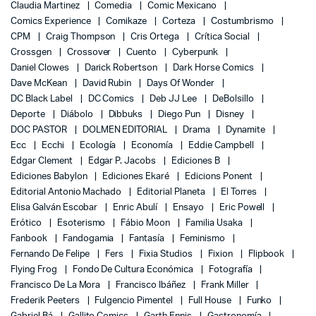
Claudia Martinez
Comedia
Comic Mexicano
Comics Experience
Comikaze
Corteza
Costumbrismo
CPM
Craig Thompson
Cris Ortega
Crítica Social
Crossgen
Crossover
Cuento
Cyberpunk
Daniel Clowes
Darick Robertson
Dark Horse Comics
Dave McKean
David Rubin
Days Of Wonder
DC Black Label
DC Comics
Deb JJ Lee
DeBolsillo
Deporte
Diábolo
Dibbuks
Diego Pun
Disney
DOC PASTOR
DOLMEN EDITORIAL
Drama
Dynamite
Ecc
Ecchi
Ecología
Economía
Eddie Campbell
Edgar Clement
Edgar P. Jacobs
Ediciones B
Ediciones Babylon
Ediciones Ekaré
Edicions Ponent
Editorial Antonio Machado
Editorial Planeta
El Torres
Elisa Galván Escobar
Enric Abulí
Ensayo
Eric Powell
Erótico
Esoterismo
Fábio Moon
Familia Usaka
Fanbook
Fandogamia
Fantasía
Feminismo
Fernando De Felipe
Fers
Fixia Studios
Fixion
Flipbook
Flying Frog
Fondo De Cultura Económica
Fotografía
Francisco De La Mora
Francisco Ibáñez
Frank Miller
Frederik Peeters
Fulgencio Pimentel
Full House
Funko