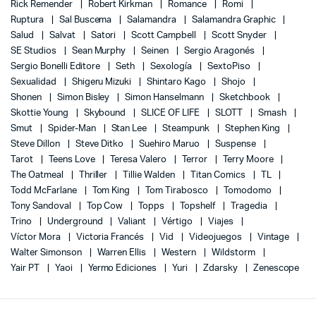
Rick Remender
Robert Kirkman
Romance
Romi
Ruptura
Sal Buscema
Salamandra
Salamandra Graphic
Salud
Salvat
Satori
Scott Campbell
Scott Snyder
SE Studios
Sean Murphy
Seinen
Sergio Aragonés
Sergio Bonelli Editore
Seth
Sexología
SextoPiso
Sexualidad
Shigeru Mizuki
Shintaro Kago
Shojo
Shonen
Simon Bisley
Simon Hanselmann
Sketchbook
Skottie Young
Skybound
SLICE OF LIFE
SLOTT
Smash
Smut
Spider-Man
Stan Lee
Steampunk
Stephen King
Steve Dillon
Steve Ditko
Suehiro Maruo
Suspense
Tarot
Teens Love
Teresa Valero
Terror
Terry Moore
The Oatmeal
Thriller
Tillie Walden
Titan Comics
TL
Todd McFarlane
Tom King
Tom Tirabosco
Tomodomo
Tony Sandoval
Top Cow
Topps
Topshelf
Tragedia
Trino
Underground
Valiant
Vértigo
Viajes
Víctor Mora
Victoria Francés
Vid
Videojuegos
Vintage
Walter Simonson
Warren Ellis
Western
Wildstorm
Yair PT
Yaoi
Yermo Ediciones
Yuri
Zdarsky
Zenescope