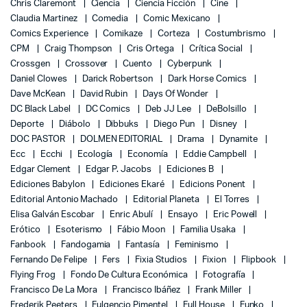
Chris Claremont
Ciencia
Ciencia Ficción
Cine
Claudia Martinez
Comedia
Comic Mexicano
Comics Experience
Comikaze
Corteza
Costumbrismo
CPM
Craig Thompson
Cris Ortega
Crítica Social
Crossgen
Crossover
Cuento
Cyberpunk
Daniel Clowes
Darick Robertson
Dark Horse Comics
Dave McKean
David Rubin
Days Of Wonder
DC Black Label
DC Comics
Deb JJ Lee
DeBolsillo
Deporte
Diábolo
Dibbuks
Diego Pun
Disney
DOC PASTOR
DOLMEN EDITORIAL
Drama
Dynamite
Ecc
Ecchi
Ecología
Economía
Eddie Campbell
Edgar Clement
Edgar P. Jacobs
Ediciones B
Ediciones Babylon
Ediciones Ekaré
Edicions Ponent
Editorial Antonio Machado
Editorial Planeta
El Torres
Elisa Galván Escobar
Enric Abulí
Ensayo
Eric Powell
Erótico
Esoterismo
Fábio Moon
Familia Usaka
Fanbook
Fandogamia
Fantasía
Feminismo
Fernando De Felipe
Fers
Fixia Studios
Fixion
Flipbook
Flying Frog
Fondo De Cultura Económica
Fotografía
Francisco De La Mora
Francisco Ibáñez
Frank Miller
Frederik Peeters
Fulgencio Pimentel
Full House
Funko