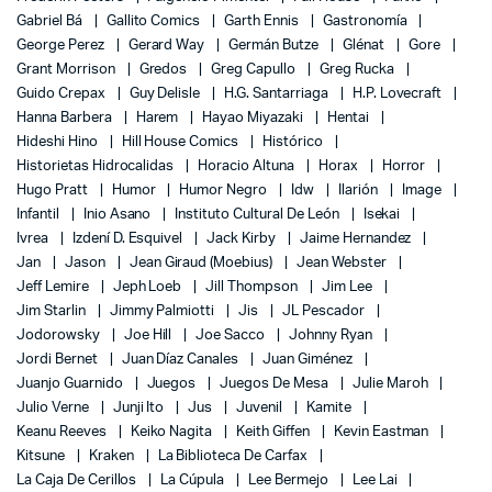
Gabriel Bá
Gallito Comics
Garth Ennis
Gastronomía
George Perez
Gerard Way
Germán Butze
Glénat
Gore
Grant Morrison
Gredos
Greg Capullo
Greg Rucka
Guido Crepax
Guy Delisle
H.G. Santarriaga
H.P. Lovecraft
Hanna Barbera
Harem
Hayao Miyazaki
Hentai
Hideshi Hino
Hill House Comics
Histórico
Historietas Hidrocalidas
Horacio Altuna
Horax
Horror
Hugo Pratt
Humor
Humor Negro
Idw
Ilarión
Image
Infantil
Inio Asano
Instituto Cultural De León
Isekai
Ivrea
Izdení D. Esquivel
Jack Kirby
Jaime Hernandez
Jan
Jason
Jean Giraud (Moebius)
Jean Webster
Jeff Lemire
Jeph Loeb
Jill Thompson
Jim Lee
Jim Starlin
Jimmy Palmiotti
Jis
JL Pescador
Jodorowsky
Joe Hill
Joe Sacco
Johnny Ryan
Jordi Bernet
Juan Díaz Canales
Juan Giménez
Juanjo Guarnido
Juegos
Juegos De Mesa
Julie Maroh
Julio Verne
Junji Ito
Jus
Juvenil
Kamite
Keanu Reeves
Keiko Nagita
Keith Giffen
Kevin Eastman
Kitsune
Kraken
La Biblioteca De Carfax
La Caja De Cerillos
La Cúpula
Lee Bermejo
Lee Lai