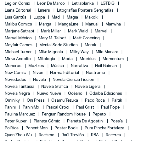
Legion Comix
León De Marco
Letrablanka
LGTBIQ
Liana Editorial
Liniers
Litografías Posters Serigrafías
Luis Gantús
Luppa
Mad
Magia
Makoki
Malibu Comics
Manga
MangaLine
Manual
Manwha
Marjane Satrapi
Mark Millar
Mark Waid
Marvel
Marvel México
Mary M. Talbot
Matt Groening
Mayfair Games
Mental Soda Studios
Merak
Michael Turner
Mike Mignola
Milky Way
Milo Manara
Mirka Andolfo
Mitología
Moda
Moebius
Momentum
Moneros
Moztros
Música
Narrativa
Neil Gaiman
New Comic
Niven
Norma Editorial
Nostromo
Novedades
Novela
Novela Ciencia Ficcion
Novela Fantasía
Novela Grafica
Novela Ligera
Novela Negra
Nuevo Nueve
Océano
Odaiba Ediciones
Ominiky
Oni Press
Osamu Tezuka
Paco Roca
Paltik
Panini
PaniniMx
Pascal Croci
Paul Grist
Paul Pope
Paulina Marquez
Penguin Random House
Pepeto
Peter Kuper
Planeta Cómic
Planeta De Agostini
Poesía
Política
Ponent Mon
Poster Book
Pura Pinche Fortaleza
Quan Zhou Wu
Racismo
Raúl Treviño
RBA
Recerca