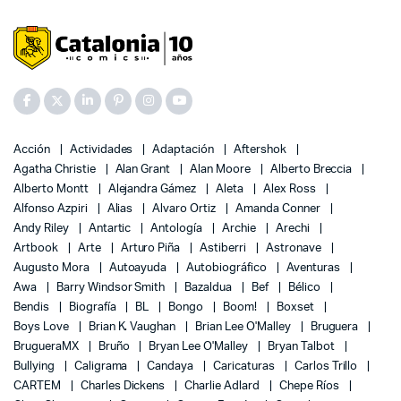
Acción
Actividades
Adaptación
Aftershok
Agatha Christie
Alan Grant
Alan Moore
Alberto Breccia
Alberto Montt
Alejandra Gámez
Aleta
Alex Ross
Alfonso Azpiri
Alias
Alvaro Ortiz
Amanda Conner
Andy Riley
Antartic
Antología
Archie
Arechi
Artbook
Arte
Arturo Piña
Astiberri
Astronave
Augusto Mora
Autoayuda
Autobiográfico
Aventuras
Awa
Barry Windsor Smith
Bazaldua
Bef
Bélico
Bendis
Biografía
BL
Bongo
Boom!
Boxset
Boys Love
Brian K. Vaughan
Brian Lee O'Malley
Bruguera
BrugueraMX
Bruño
Bryan Lee O'Malley
Bryan Talbot
Bullying
Caligrama
Candaya
Caricaturas
Carlos Trillo
CARTEM
Charles Dickens
Charlie Adlard
Chepe Ríos