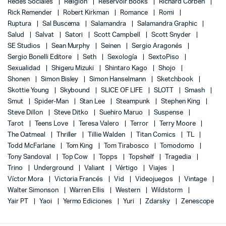
Redes Sociales
Religión
Reservoir Books
Richard Corben
Rick Remender
Robert Kirkman
Romance
Romi
Ruptura
Sal Buscema
Salamandra
Salamandra Graphic
Salud
Salvat
Satori
Scott Campbell
Scott Snyder
SE Studios
Sean Murphy
Seinen
Sergio Aragonés
Sergio Bonelli Editore
Seth
Sexología
SextoPiso
Sexualidad
Shigeru Mizuki
Shintaro Kago
Shojo
Shonen
Simon Bisley
Simon Hanselmann
Sketchbook
Skottie Young
Skybound
SLICE OF LIFE
SLOTT
Smash
Smut
Spider-Man
Stan Lee
Steampunk
Stephen King
Steve Dillon
Steve Ditko
Suehiro Maruo
Suspense
Tarot
Teens Love
Teresa Valero
Terror
Terry Moore
The Oatmeal
Thriller
Tillie Walden
Titan Comics
TL
Todd McFarlane
Tom King
Tom Tirabosco
Tomodomo
Tony Sandoval
Top Cow
Topps
Topshelf
Tragedia
Trino
Underground
Valiant
Vértigo
Viajes
Víctor Mora
Victoria Francés
Vid
Videojuegos
Vintage
Walter Simonson
Warren Ellis
Western
Wildstorm
Yair PT
Yaoi
Yermo Ediciones
Yuri
Zdarsky
Zenescope