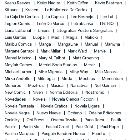
Keanu Reeves
Keiko Nagita
Keith Giffen
Kevin Eastman
Kitsune
Kraken
La Biblioteca De Carfax
La Caja De Cerillos
La Cúpula
Lee Bermejo
Lee Lai
Legion Comix
León De Marco
Letrablanka
LGTBIQ
Liana Editorial
Liniers
Litografías Posters Serigrafías
Luis Gantús
Luppa
Mad
Magia
Makoki
Malibu Comics
Manga
MangaLine
Manual
Manwha
Marjane Satrapi
Mark Millar
Mark Waid
Marvel
Marvel México
Mary M. Talbot
Matt Groening
Mayfair Games
Mental Soda Studios
Merak
Michael Turner
Mike Mignola
Milky Way
Milo Manara
Mirka Andolfo
Mitología
Moda
Moebius
Momentum
Moneros
Moztros
Música
Narrativa
Neil Gaiman
New Comic
Niven
Norma Editorial
Nostromo
Novedades
Novela
Novela Ciencia Ficcion
Novela Fantasía
Novela Grafica
Novela Ligera
Novela Negra
Nuevo Nueve
Océano
Odaiba Ediciones
Ominiky
Oni Press
Osamu Tezuka
Paco Roca
Paltik
Panini
PaniniMx
Pascal Croci
Paul Grist
Paul Pope
Paulina Marquez
Penguin Random House
Pepeto