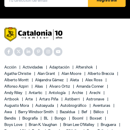
Registrate
Acción
Actividades
Adaptación
Aftershok
Agatha Christie
Alan Grant
Alan Moore
Alberto Breccia
Alberto Montt
Alejandra Gámez
Aleta
Alex Ross
Alfonso Azpiri
Alias
Alvaro Ortiz
Amanda Conner
Andy Riley
Antartic
Antología
Archie
Arechi
Artbook
Arte
Arturo Piña
Astiberri
Astronave
Augusto Mora
Autoayuda
Autobiográfico
Aventuras
Awa
Barry Windsor Smith
Bazaldua
Bef
Bélico
Bendis
Biografía
BL
Bongo
Boom!
Boxset
Boys Love
Brian K. Vaughan
Brian Lee O'Malley
Bruguera