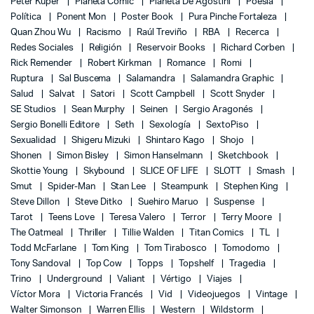
Peter Kuper
Planeta Cómic
Planeta De Agostini
Poesía
Política
Ponent Mon
Poster Book
Pura Pinche Fortaleza
Quan Zhou Wu
Racismo
Raúl Treviño
RBA
Recerca
Redes Sociales
Religión
Reservoir Books
Richard Corben
Rick Remender
Robert Kirkman
Romance
Romi
Ruptura
Sal Buscema
Salamandra
Salamandra Graphic
Salud
Salvat
Satori
Scott Campbell
Scott Snyder
SE Studios
Sean Murphy
Seinen
Sergio Aragonés
Sergio Bonelli Editore
Seth
Sexología
SextoPiso
Sexualidad
Shigeru Mizuki
Shintaro Kago
Shojo
Shonen
Simon Bisley
Simon Hanselmann
Sketchbook
Skottie Young
Skybound
SLICE OF LIFE
SLOTT
Smash
Smut
Spider-Man
Stan Lee
Steampunk
Stephen King
Steve Dillon
Steve Ditko
Suehiro Maruo
Suspense
Tarot
Teens Love
Teresa Valero
Terror
Terry Moore
The Oatmeal
Thriller
Tillie Walden
Titan Comics
TL
Todd McFarlane
Tom King
Tom Tirabosco
Tomodomo
Tony Sandoval
Top Cow
Topps
Topshelf
Tragedia
Trino
Underground
Valiant
Vértigo
Viajes
Víctor Mora
Victoria Francés
Vid
Videojuegos
Vintage
Walter Simonson
Warren Ellis
Western
Wildstorm