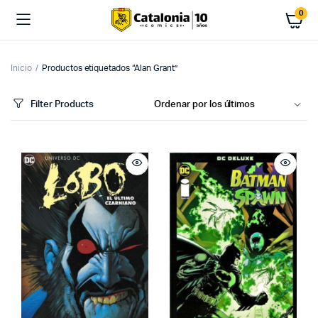
0
Inicio
Productos etiquetados “Alan Grant”
Filter Products
cio
cio
imo
ximo