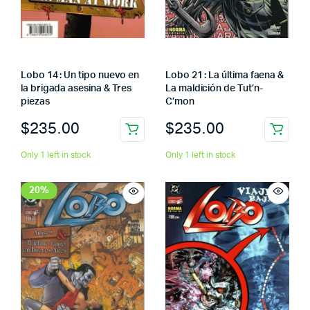
Lobo 14 : Un tipo nuevo en
Lobo 21 : La última faena &
la brigada asesina & Tres
La maldición de Tut’n-
piezas
C’mon
$
235.00
$
235.00
Only 1 left in stock
Only 1 left in stock
20%