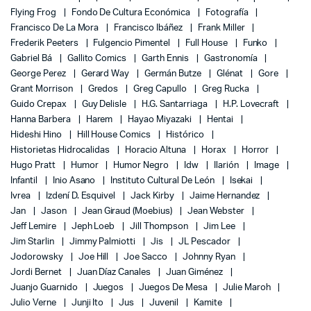
Flying Frog
Fondo De Cultura Económica
Fotografía
Francisco De La Mora
Francisco Ibáñez
Frank Miller
Frederik Peeters
Fulgencio Pimentel
Full House
Funko
Gabriel Bá
Gallito Comics
Garth Ennis
Gastronomía
George Perez
Gerard Way
Germán Butze
Glénat
Gore
Grant Morrison
Gredos
Greg Capullo
Greg Rucka
Guido Crepax
Guy Delisle
H.G. Santarriaga
H.P. Lovecraft
Hanna Barbera
Harem
Hayao Miyazaki
Hentai
Hideshi Hino
Hill House Comics
Histórico
Historietas Hidrocalidas
Horacio Altuna
Horax
Horror
Hugo Pratt
Humor
Humor Negro
Idw
Ilarión
Image
Infantil
Inio Asano
Instituto Cultural De León
Isekai
Ivrea
Izdení D. Esquivel
Jack Kirby
Jaime Hernandez
Jan
Jason
Jean Giraud (Moebius)
Jean Webster
Jeff Lemire
Jeph Loeb
Jill Thompson
Jim Lee
Jim Starlin
Jimmy Palmiotti
Jis
JL Pescador
Jodorowsky
Joe Hill
Joe Sacco
Johnny Ryan
Jordi Bernet
Juan Díaz Canales
Juan Giménez
Juanjo Guarnido
Juegos
Juegos De Mesa
Julie Maroh
Julio Verne
Junji Ito
Jus
Juvenil
Kamite