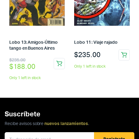
Lobo 13: Amigos-Último
Lobo 11 : Viaje rajado
tango en Buenos Aires
$
235.00
El
El
$
235.00
$
188.00
Only 1 left in stock
precio
precio
original
actual
Only 1 left in stock
era:
es:
$235.00.
$188.00.
Suscríbete
Recibe avisos sobre
nuevos lanzamientos
.