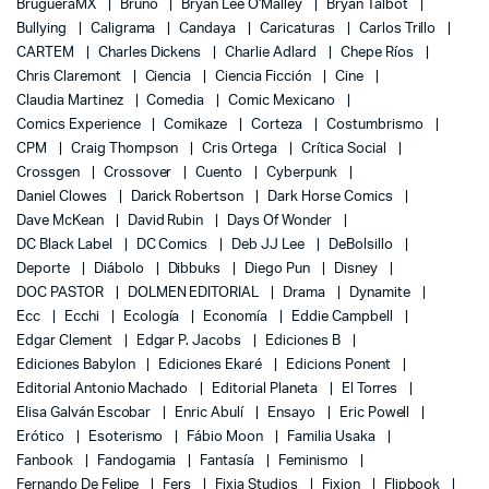
BrugueraMX
Bruño
Bryan Lee O'Malley
Bryan Talbot
Bullying
Caligrama
Candaya
Caricaturas
Carlos Trillo
CARTEM
Charles Dickens
Charlie Adlard
Chepe Ríos
Chris Claremont
Ciencia
Ciencia Ficción
Cine
Claudia Martinez
Comedia
Comic Mexicano
Comics Experience
Comikaze
Corteza
Costumbrismo
CPM
Craig Thompson
Cris Ortega
Crítica Social
Crossgen
Crossover
Cuento
Cyberpunk
Daniel Clowes
Darick Robertson
Dark Horse Comics
Dave McKean
David Rubin
Days Of Wonder
DC Black Label
DC Comics
Deb JJ Lee
DeBolsillo
Deporte
Diábolo
Dibbuks
Diego Pun
Disney
DOC PASTOR
DOLMEN EDITORIAL
Drama
Dynamite
Ecc
Ecchi
Ecología
Economía
Eddie Campbell
Edgar Clement
Edgar P. Jacobs
Ediciones B
Ediciones Babylon
Ediciones Ekaré
Edicions Ponent
Editorial Antonio Machado
Editorial Planeta
El Torres
Elisa Galván Escobar
Enric Abulí
Ensayo
Eric Powell
Erótico
Esoterismo
Fábio Moon
Familia Usaka
Fanbook
Fandogamia
Fantasía
Feminismo
Fernando De Felipe
Fers
Fixia Studios
Fixion
Flipbook