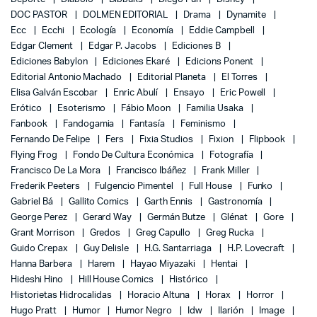
DOC PASTOR
DOLMEN EDITORIAL
Drama
Dynamite
Ecc
Ecchi
Ecología
Economía
Eddie Campbell
Edgar Clement
Edgar P. Jacobs
Ediciones B
Ediciones Babylon
Ediciones Ekaré
Edicions Ponent
Editorial Antonio Machado
Editorial Planeta
El Torres
Elisa Galván Escobar
Enric Abulí
Ensayo
Eric Powell
Erótico
Esoterismo
Fábio Moon
Familia Usaka
Fanbook
Fandogamia
Fantasía
Feminismo
Fernando De Felipe
Fers
Fixia Studios
Fixion
Flipbook
Flying Frog
Fondo De Cultura Económica
Fotografía
Francisco De La Mora
Francisco Ibáñez
Frank Miller
Frederik Peeters
Fulgencio Pimentel
Full House
Funko
Gabriel Bá
Gallito Comics
Garth Ennis
Gastronomía
George Perez
Gerard Way
Germán Butze
Glénat
Gore
Grant Morrison
Gredos
Greg Capullo
Greg Rucka
Guido Crepax
Guy Delisle
H.G. Santarriaga
H.P. Lovecraft
Hanna Barbera
Harem
Hayao Miyazaki
Hentai
Hideshi Hino
Hill House Comics
Histórico
Historietas Hidrocalidas
Horacio Altuna
Horax
Horror
Hugo Pratt
Humor
Humor Negro
Idw
Ilarión
Image