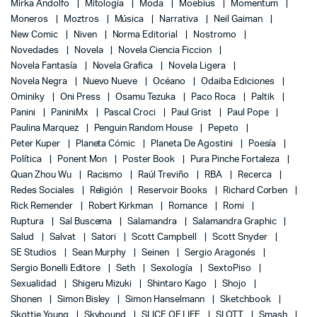
Mirka Andolfo
Mitología
Moda
Moebius
Momentum
Moneros
Moztros
Música
Narrativa
Neil Gaiman
New Comic
Niven
Norma Editorial
Nostromo
Novedades
Novela
Novela Ciencia Ficcion
Novela Fantasía
Novela Grafica
Novela Ligera
Novela Negra
Nuevo Nueve
Océano
Odaiba Ediciones
Ominiky
Oni Press
Osamu Tezuka
Paco Roca
Paltik
Panini
PaniniMx
Pascal Croci
Paul Grist
Paul Pope
Paulina Marquez
Penguin Random House
Pepeto
Peter Kuper
Planeta Cómic
Planeta De Agostini
Poesía
Política
Ponent Mon
Poster Book
Pura Pinche Fortaleza
Quan Zhou Wu
Racismo
Raúl Treviño
RBA
Recerca
Redes Sociales
Religión
Reservoir Books
Richard Corben
Rick Remender
Robert Kirkman
Romance
Romi
Ruptura
Sal Buscema
Salamandra
Salamandra Graphic
Salud
Salvat
Satori
Scott Campbell
Scott Snyder
SE Studios
Sean Murphy
Seinen
Sergio Aragonés
Sergio Bonelli Editore
Seth
Sexología
SextoPiso
Sexualidad
Shigeru Mizuki
Shintaro Kago
Shojo
Shonen
Simon Bisley
Simon Hanselmann
Sketchbook
Skottie Young
Skybound
SLICE OF LIFE
SLOTT
Smash