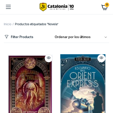
0
Inicio
Productos etiquetados “Novela”
Filter Products
cio
cio
imo
ximo