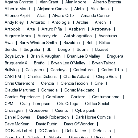
Agatha Christie
Alan Grant
Alan Moore
Alberto Breccia
Alberto Montt
Alejandra Gámez
Aleta
Alex Ross
Alfonso Azpiri
Alias
Alvaro Ortiz
Amanda Conner
Andy Riley
Antartic
Antología
Archie
Arechi
Artbook
Arte
Arturo Piña
Astiberri
Astronave
Augusto Mora
Autoayuda
Autobiográfico
Aventuras
Awa
Barry Windsor Smith
Bazaldua
Bef
Bélico
Bendis
Biografía
BL
Bongo
Boom!
Boxset
Boys Love
Brian K. Vaughan
Brian Lee O'Malley
Bruguera
BrugueraMX
Bruño
Bryan Lee O'Malley
Bryan Talbot
Bullying
Caligrama
Candaya
Caricaturas
Carlos Trillo
CARTEM
Charles Dickens
Charlie Adlard
Chepe Ríos
Chris Claremont
Ciencia
Ciencia Ficción
Cine
Claudia Martinez
Comedia
Comic Mexicano
Comics Experience
Comikaze
Corteza
Costumbrismo
CPM
Craig Thompson
Cris Ortega
Crítica Social
Crossgen
Crossover
Cuento
Cyberpunk
Daniel Clowes
Darick Robertson
Dark Horse Comics
Dave McKean
David Rubin
Days Of Wonder
DC Black Label
DC Comics
Deb JJ Lee
DeBolsillo
Deporte
Diábolo
Dibbuks
Diego Pun
Disney