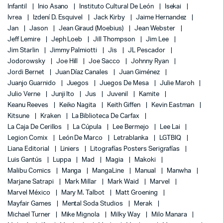
Infantil
Inio Asano
Instituto Cultural De León
Isekai
Ivrea
Izdení D. Esquivel
Jack Kirby
Jaime Hernandez
Jan
Jason
Jean Giraud (Moebius)
Jean Webster
Jeff Lemire
Jeph Loeb
Jill Thompson
Jim Lee
Jim Starlin
Jimmy Palmiotti
Jis
JL Pescador
Jodorowsky
Joe Hill
Joe Sacco
Johnny Ryan
Jordi Bernet
Juan Díaz Canales
Juan Giménez
Juanjo Guarnido
Juegos
Juegos De Mesa
Julie Maroh
Julio Verne
Junji Ito
Jus
Juvenil
Kamite
Keanu Reeves
Keiko Nagita
Keith Giffen
Kevin Eastman
Kitsune
Kraken
La Biblioteca De Carfax
La Caja De Cerillos
La Cúpula
Lee Bermejo
Lee Lai
Legion Comix
León De Marco
Letrablanka
LGTBIQ
Liana Editorial
Liniers
Litografías Posters Serigrafías
Luis Gantús
Luppa
Mad
Magia
Makoki
Malibu Comics
Manga
MangaLine
Manual
Manwha
Marjane Satrapi
Mark Millar
Mark Waid
Marvel
Marvel México
Mary M. Talbot
Matt Groening
Mayfair Games
Mental Soda Studios
Merak
Michael Turner
Mike Mignola
Milky Way
Milo Manara