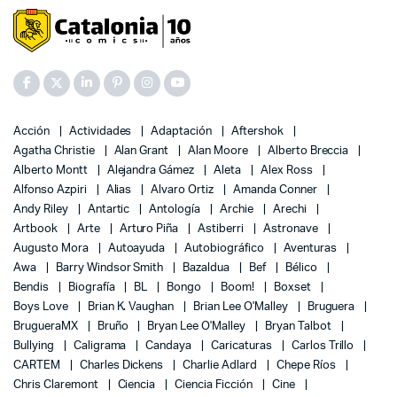
Acción
Actividades
Adaptación
Aftershok
Agatha Christie
Alan Grant
Alan Moore
Alberto Breccia
Alberto Montt
Alejandra Gámez
Aleta
Alex Ross
Alfonso Azpiri
Alias
Alvaro Ortiz
Amanda Conner
Andy Riley
Antartic
Antología
Archie
Arechi
Artbook
Arte
Arturo Piña
Astiberri
Astronave
Augusto Mora
Autoayuda
Autobiográfico
Aventuras
Awa
Barry Windsor Smith
Bazaldua
Bef
Bélico
Bendis
Biografía
BL
Bongo
Boom!
Boxset
Boys Love
Brian K. Vaughan
Brian Lee O'Malley
Bruguera
BrugueraMX
Bruño
Bryan Lee O'Malley
Bryan Talbot
Bullying
Caligrama
Candaya
Caricaturas
Carlos Trillo
CARTEM
Charles Dickens
Charlie Adlard
Chepe Ríos
Chris Claremont
Ciencia
Ciencia Ficción
Cine