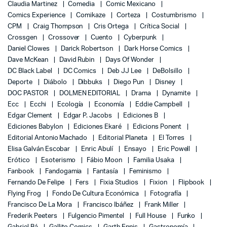
Claudia Martinez
Comedia
Comic Mexicano
Comics Experience
Comikaze
Corteza
Costumbrismo
CPM
Craig Thompson
Cris Ortega
Crítica Social
Crossgen
Crossover
Cuento
Cyberpunk
Daniel Clowes
Darick Robertson
Dark Horse Comics
Dave McKean
David Rubin
Days Of Wonder
DC Black Label
DC Comics
Deb JJ Lee
DeBolsillo
Deporte
Diábolo
Dibbuks
Diego Pun
Disney
DOC PASTOR
DOLMEN EDITORIAL
Drama
Dynamite
Ecc
Ecchi
Ecología
Economía
Eddie Campbell
Edgar Clement
Edgar P. Jacobs
Ediciones B
Ediciones Babylon
Ediciones Ekaré
Edicions Ponent
Editorial Antonio Machado
Editorial Planeta
El Torres
Elisa Galván Escobar
Enric Abulí
Ensayo
Eric Powell
Erótico
Esoterismo
Fábio Moon
Familia Usaka
Fanbook
Fandogamia
Fantasía
Feminismo
Fernando De Felipe
Fers
Fixia Studios
Fixion
Flipbook
Flying Frog
Fondo De Cultura Económica
Fotografía
Francisco De La Mora
Francisco Ibáñez
Frank Miller
Frederik Peeters
Fulgencio Pimentel
Full House
Funko