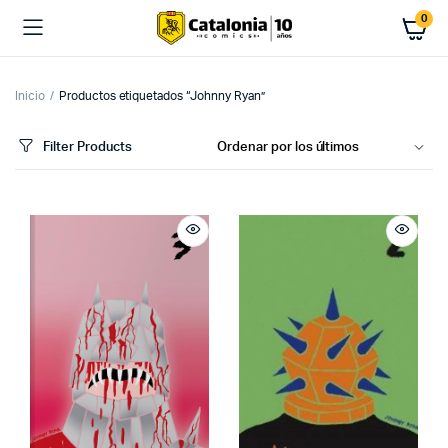
0
Inicio
Productos etiquetados “Johnny Ryan”
Filter Products
cio
cio
imo
ximo