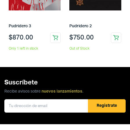
Pudridero 3
Pudridero 2
$
870.00
$
750.00
Only 1 left in stock
Out of Stock
Suscríbete
Recibe avisos sobre
nuevos lanzamientos
.
Registrate