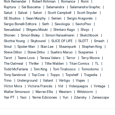
Rick Remender
Robert Kirkman
Romance
Romi
Ruptura
Sal Buscema
Salamandra
Salamandra Graphic
Salud
Salvat
Satori
Scott Campbell
Scott Snyder
SE Studios
Sean Murphy
Seinen
Sergio Aragonés
Sergio Bonelli Editore
Seth
Sexología
SextoPiso
Sexualidad
Shigeru Mizuki
Shintaro Kago
Shojo
Shonen
Simon Bisley
Simon Hanselmann
Sketchbook
Skottie Young
Skybound
SLICE OF LIFE
SLOTT
Smash
Smut
Spider-Man
Stan Lee
Steampunk
Stephen King
Steve Dillon
Steve Ditko
Suehiro Maruo
Suspense
Tarot
Teens Love
Teresa Valero
Terror
Terry Moore
The Oatmeal
Thriller
Tillie Walden
Titan Comics
TL
Todd McFarlane
Tom King
Tom Tirabosco
Tomodomo
Tony Sandoval
Top Cow
Topps
Topshelf
Tragedia
Trino
Underground
Valiant
Vértigo
Viajes
Víctor Mora
Victoria Francés
Vid
Videojuegos
Vintage
Walter Simonson
Warren Ellis
Western
Wildstorm
Yair PT
Yaoi
Yermo Ediciones
Yuri
Zdarsky
Zenescope