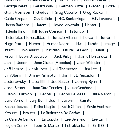
Gabriel Bá
Gallito Comics
Garth Ennis
Gastronomía
George Perez
Gerard Way
Germán Butze
Glénat
Gore
Grant Morrison
Gredos
Greg Capullo
Greg Rucka
Guido Crepax
Guy Delisle
H.G. Santarriaga
H.P. Lovecraft
Hanna Barbera
Harem
Hayao Miyazaki
Hentai
Hideshi Hino
Hill House Comics
Histórico
Historietas Hidrocalidas
Horacio Altuna
Horax
Horror
Hugo Pratt
Humor
Humor Negro
Idw
Ilarión
Image
Infantil
Inio Asano
Instituto Cultural De León
Isekai
Ivrea
Izdení D. Esquivel
Jack Kirby
Jaime Hernandez
Jan
Jason
Jean Giraud (Moebius)
Jean Webster
Jeff Lemire
Jeph Loeb
Jill Thompson
Jim Lee
Jim Starlin
Jimmy Palmiotti
Jis
JL Pescador
Jodorowsky
Joe Hill
Joe Sacco
Johnny Ryan
Jordi Bernet
Juan Díaz Canales
Juan Giménez
Juanjo Guarnido
Juegos
Juegos De Mesa
Julie Maroh
Julio Verne
Junji Ito
Jus
Juvenil
Kamite
Keanu Reeves
Keiko Nagita
Keith Giffen
Kevin Eastman
Kitsune
Kraken
La Biblioteca De Carfax
La Caja De Cerillos
La Cúpula
Lee Bermejo
Lee Lai
Legion Comix
León De Marco
Letrablanka
LGTBIQ