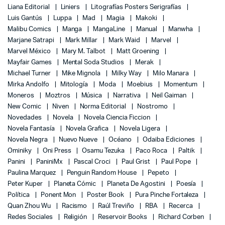
Liana Editorial
Liniers
Litografías Posters Serigrafías
Luis Gantús
Luppa
Mad
Magia
Makoki
Malibu Comics
Manga
MangaLine
Manual
Manwha
Marjane Satrapi
Mark Millar
Mark Waid
Marvel
Marvel México
Mary M. Talbot
Matt Groening
Mayfair Games
Mental Soda Studios
Merak
Michael Turner
Mike Mignola
Milky Way
Milo Manara
Mirka Andolfo
Mitología
Moda
Moebius
Momentum
Moneros
Moztros
Música
Narrativa
Neil Gaiman
New Comic
Niven
Norma Editorial
Nostromo
Novedades
Novela
Novela Ciencia Ficcion
Novela Fantasía
Novela Grafica
Novela Ligera
Novela Negra
Nuevo Nueve
Océano
Odaiba Ediciones
Ominiky
Oni Press
Osamu Tezuka
Paco Roca
Paltik
Panini
PaniniMx
Pascal Croci
Paul Grist
Paul Pope
Paulina Marquez
Penguin Random House
Pepeto
Peter Kuper
Planeta Cómic
Planeta De Agostini
Poesía
Política
Ponent Mon
Poster Book
Pura Pinche Fortaleza
Quan Zhou Wu
Racismo
Raúl Treviño
RBA
Recerca
Redes Sociales
Religión
Reservoir Books
Richard Corben