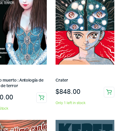
o muerto : Antología de
Crater
 de terror
$
848.00
0.00
Only 1 left in stock
Stock