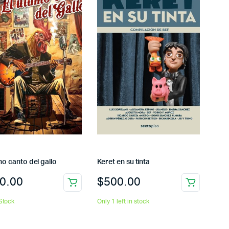
imo canto del gallo
Keret en su tinta
0.00
$
500.00
Stock
Only 1 left in stock