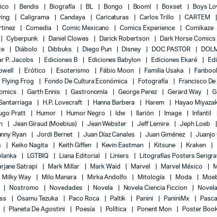
lico
Bendis
Biografía
BL
Bongo
Boom!
Boxset
Boys L
ying
Caligrama
Candaya
Caricaturas
Carlos Trillo
CARTEM
rtinez
Comedia
Comic Mexicano
Comics Experience
Comikaze
Cyberpunk
Daniel Clowes
Darick Robertson
Dark Horse Comics
te
Diábolo
Dibbuks
Diego Pun
Disney
DOC PASTOR
DOLM
r P. Jacobs
Ediciones B
Ediciones Babylon
Ediciones Ekaré
Ed
Powell
Erótico
Esoterismo
Fábio Moon
Familia Usaka
Fanboo
Flying Frog
Fondo De Cultura Económica
Fotografía
Francisco De
Comics
Garth Ennis
Gastronomía
George Perez
Gerard Way
G
 Santarriaga
H.P. Lovecraft
Hanna Barbera
Harem
Hayao Miyaza
ugo Pratt
Humor
Humor Negro
Idw
Ilarión
Image
Infantil
on
Jean Giraud (Moebius)
Jean Webster
Jeff Lemire
Jeph Loeb
hnny Ryan
Jordi Bernet
Juan Díaz Canales
Juan Giménez
Juanjo
s
Keiko Nagita
Keith Giffen
Kevin Eastman
Kitsune
Kraken
blanka
LGTBIQ
Liana Editorial
Liniers
Litografías Posters Serigra
rjane Satrapi
Mark Millar
Mark Waid
Marvel
Marvel México
M
Milky Way
Milo Manara
Mirka Andolfo
Mitología
Moda
Moe
l
Nostromo
Novedades
Novela
Novela Ciencia Ficcion
Novela
ess
Osamu Tezuka
Paco Roca
Paltik
Panini
PaniniMx
Pasca
Planeta De Agostini
Poesía
Política
Ponent Mon
Poster Boo