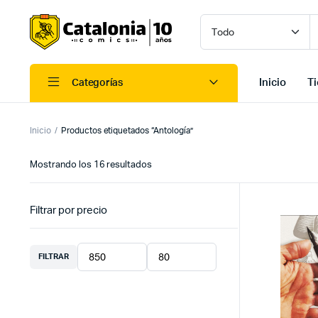
Inicio
T
Categorías
Inicio
Productos etiquetados “Antología”
Ordenado
Mostrando los 16 resultados
por
los
últimos
Filtrar por precio
FILTRAR
Precio
Precio
mínimo
máximo