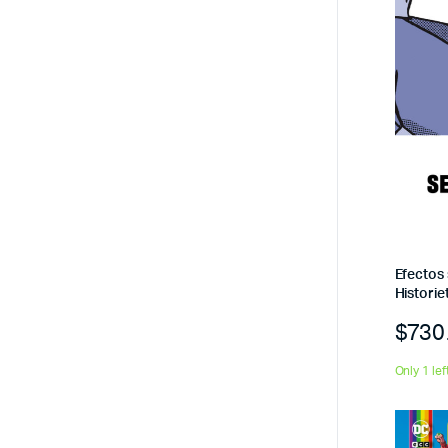
Efectos 
Historie
$
730
Only 1 lef