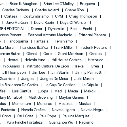
ove
Brian K. Vaughan
Brian Lee O'Malley
Bruguera
Charles Dickens
Charlie Adlard
Chepe Ríos
Corteza
Costumbrismo
CPM
Craig Thompson
Dave McKean
David Rubin
Days Of Wonder
EN EDITORIAL
Drama
Dynamite
Ecc
Ecchi
icions Ponent
Editorial Antonio Machado
Editorial Planeta
k
Fandogamia
Fantasía
Feminismo
 La Mora
Francisco Ibáñez
Frank Miller
Frederik Peeters
ermán Butze
Glénat
Gore
Grant Morrison
Gredos
ki
Hentai
Hideshi Hino
Hill House Comics
Histórico
Inio Asano
Instituto Cultural De León
Isekai
Ivrea
Jill Thompson
Jim Lee
Jim Starlin
Jimmy Palmiotti
 Guarnido
Juegos
Juegos De Mesa
Julie Maroh
La Biblioteca De Carfax
La Caja De Cerillos
La Cúpula
fías
Luis Gantús
Luppa
Mad
Magia
Makoki
ary M. Talbot
Matt Groening
Mayfair Games
bius
Momentum
Moneros
Moztros
Música
 Fantasía
Novela Grafica
Novela Ligera
Novela Negra
l Croci
Paul Grist
Paul Pope
Paulina Marquez
k
Pura Pinche Fortaleza
Quan Zhou Wu
Racismo