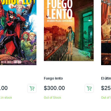
Fuego lento
El últ
.00
$
300.00
$
25
t in stock
Out of Stock
Out of 