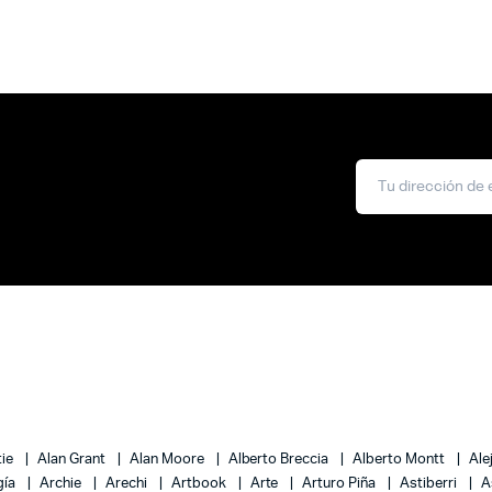
tie
Alan Grant
Alan Moore
Alberto Breccia
Alberto Montt
Ale
gía
Archie
Arechi
Artbook
Arte
Arturo Piña
Astiberri
A