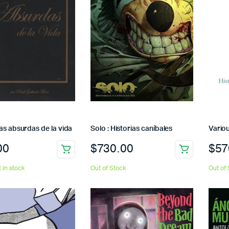
as absurdas de la vida
Solo : Historias caníbales
Variou
00
$
730.00
$
57
t in stock
Out of Stock
Out of 