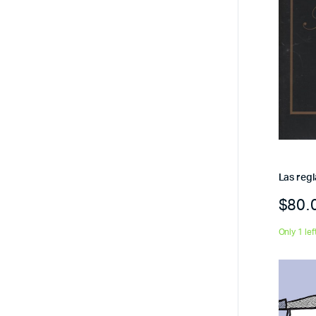
Las regl
$
80.
Only 1 lef