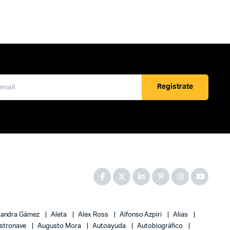
Registrate
jandra Gámez
Aleta
Alex Ross
Alfonso Azpiri
Alias
stronave
Augusto Mora
Autoayuda
Autobiográfico