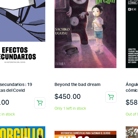
secundarios : 19
Beyond the bad dream
Ángul
tas del Covid
cómic
$
450.00
.00
$
58
Only 1 left in stock
t in stock
Out of 