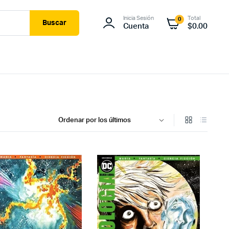
Inicia Sesión
Total
0
Buscar
Cuenta
$
0.00