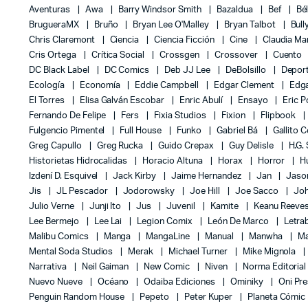
Aventuras
Awa
Barry Windsor Smith
Bazaldua
Bef
Bé
BrugueraMX
Bruño
Bryan Lee O'Malley
Bryan Talbot
Bull
Chris Claremont
Ciencia
Ciencia Ficción
Cine
Claudia Ma
Cris Ortega
Crítica Social
Crossgen
Crossover
Cuento
DC Black Label
DC Comics
Deb JJ Lee
DeBolsillo
Depor
Ecología
Economía
Eddie Campbell
Edgar Clement
Edga
El Torres
Elisa Galván Escobar
Enric Abulí
Ensayo
Eric 
Fernando De Felipe
Fers
Fixia Studios
Fixion
Flipbook
Fulgencio Pimentel
Full House
Funko
Gabriel Bá
Gallito 
Greg Capullo
Greg Rucka
Guido Crepax
Guy Delisle
H.G.
Historietas Hidrocalidas
Horacio Altuna
Horax
Horror
H
Izdení D. Esquivel
Jack Kirby
Jaime Hernandez
Jan
Jas
Jis
JL Pescador
Jodorowsky
Joe Hill
Joe Sacco
Jo
Julio Verne
Junji Ito
Jus
Juvenil
Kamite
Keanu Reeve
Lee Bermejo
Lee Lai
Legion Comix
León De Marco
Letra
Malibu Comics
Manga
MangaLine
Manual
Manwha
Ma
Mental Soda Studios
Merak
Michael Turner
Mike Mignola
Narrativa
Neil Gaiman
New Comic
Niven
Norma Editoria
Nuevo Nueve
Océano
Odaiba Ediciones
Ominiky
Oni Pr
Penguin Random House
Pepeto
Peter Kuper
Planeta Cómic