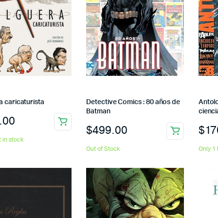
 caricaturista
Detective Comics : 80 años de
Antolo
Batman
cienci
.00
$
499.00
$
17
t in stock
Out of Stock
Only 1 