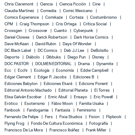
Chris Claremont
Ciencia
Ciencia Ficción
Cine
Claudia Martinez
Comedia
Comic Mexicano
Comics Experience
Comikaze
Corteza
Costumbrismo
CPM
Craig Thompson
Cris Ortega
Crítica Social
Crossgen
Crossover
Cuento
Cyberpunk
Daniel Clowes
Darick Robertson
Dark Horse Comics
Dave McKean
David Rubin
Days Of Wonder
DC Black Label
DC Comics
Deb JJ Lee
DeBolsillo
Deporte
Diábolo
Dibbuks
Diego Pun
Disney
DOC PASTOR
DOLMEN EDITORIAL
Drama
Dynamite
Ecc
Ecchi
Ecología
Economía
Eddie Campbell
Edgar Clement
Edgar P. Jacobs
Ediciones B
Ediciones Babylon
Ediciones Ekaré
Edicions Ponent
Editorial Antonio Machado
Editorial Planeta
El Torres
Elisa Galván Escobar
Enric Abulí
Ensayo
Eric Powell
Erótico
Esoterismo
Fábio Moon
Familia Usaka
Fanbook
Fandogamia
Fantasía
Feminismo
Fernando De Felipe
Fers
Fixia Studios
Fixion
Flipbook
Flying Frog
Fondo De Cultura Económica
Fotografía
Francisco De La Mora
Francisco Ibáñez
Frank Miller