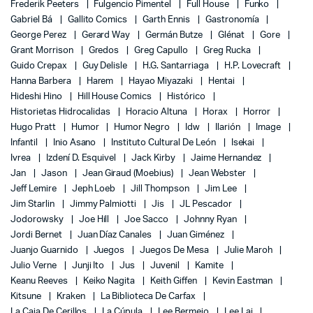
Frederik Peeters
Fulgencio Pimentel
Full House
Funko
Gabriel Bá
Gallito Comics
Garth Ennis
Gastronomía
George Perez
Gerard Way
Germán Butze
Glénat
Gore
Grant Morrison
Gredos
Greg Capullo
Greg Rucka
Guido Crepax
Guy Delisle
H.G. Santarriaga
H.P. Lovecraft
Hanna Barbera
Harem
Hayao Miyazaki
Hentai
Hideshi Hino
Hill House Comics
Histórico
Historietas Hidrocalidas
Horacio Altuna
Horax
Horror
Hugo Pratt
Humor
Humor Negro
Idw
Ilarión
Image
Infantil
Inio Asano
Instituto Cultural De León
Isekai
Ivrea
Izdení D. Esquivel
Jack Kirby
Jaime Hernandez
Jan
Jason
Jean Giraud (Moebius)
Jean Webster
Jeff Lemire
Jeph Loeb
Jill Thompson
Jim Lee
Jim Starlin
Jimmy Palmiotti
Jis
JL Pescador
Jodorowsky
Joe Hill
Joe Sacco
Johnny Ryan
Jordi Bernet
Juan Díaz Canales
Juan Giménez
Juanjo Guarnido
Juegos
Juegos De Mesa
Julie Maroh
Julio Verne
Junji Ito
Jus
Juvenil
Kamite
Keanu Reeves
Keiko Nagita
Keith Giffen
Kevin Eastman
Kitsune
Kraken
La Biblioteca De Carfax
La Caja De Cerillos
La Cúpula
Lee Bermejo
Lee Lai