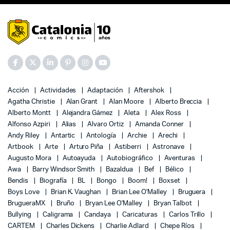
Acción
Actividades
Adaptación
Aftershok
Agatha Christie
Alan Grant
Alan Moore
Alberto Breccia
Alberto Montt
Alejandra Gámez
Aleta
Alex Ross
Alfonso Azpiri
Alias
Alvaro Ortiz
Amanda Conner
Andy Riley
Antartic
Antología
Archie
Arechi
Artbook
Arte
Arturo Piña
Astiberri
Astronave
Augusto Mora
Autoayuda
Autobiográfico
Aventuras
Awa
Barry Windsor Smith
Bazaldua
Bef
Bélico
Bendis
Biografía
BL
Bongo
Boom!
Boxset
Boys Love
Brian K. Vaughan
Brian Lee O'Malley
Bruguera
BrugueraMX
Bruño
Bryan Lee O'Malley
Bryan Talbot
Bullying
Caligrama
Candaya
Caricaturas
Carlos Trillo
CARTEM
Charles Dickens
Charlie Adlard
Chepe Ríos