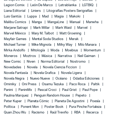
Legion Comix
León De Marco
Letrablanka
LGTBIQ
Liana Editorial
Liniers
Litografías Posters Serigrafías
Luis Gantús
Luppa
Mad
Magia
Makoki
Malibu Comics
Manga
MangaLine
Manual
Manwha
Marjane Satrapi
Mark Millar
Mark Waid
Marvel
Marvel México
Mary M. Talbot
Matt Groening
Mayfair Games
Mental Soda Studios
Merak
Michael Turner
Mike Mignola
Milky Way
Milo Manara
Mirka Andolfo
Mitología
Moda
Moebius
Momentum
Moneros
Moztros
Música
Narrativa
Neil Gaiman
New Comic
Niven
Norma Editorial
Nostromo
Novedades
Novela
Novela Ciencia Ficcion
Novela Fantasía
Novela Grafica
Novela Ligera
Novela Negra
Nuevo Nueve
Océano
Odaiba Ediciones
Ominiky
Oni Press
Osamu Tezuka
Paco Roca
Paltik
Panini
PaniniMx
Pascal Croci
Paul Grist
Paul Pope
Paulina Marquez
Penguin Random House
Pepeto
Peter Kuper
Planeta Cómic
Planeta De Agostini
Poesía
Política
Ponent Mon
Poster Book
Pura Pinche Fortaleza
Quan Zhou Wu
Racismo
Raúl Treviño
RBA
Recerca