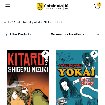
0
Inicio
Productos etiquetados “Shigeru Mizuki”
Filter Products
cio
cio
imo
ximo