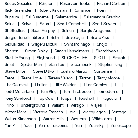
Redes Sociales
Religión
Reservoir Books
Richard Corben
Rick Remender
Robert Kirkman
Romance
Romi
Ruptura
Sal Buscema
Salamandra
Salamandra Graphic
Salud
Salvat
Satori
Scott Campbell
Scott Snyder
SE Studios
Sean Murphy
Seinen
Sergio Aragonés
Sergio Bonelli Editore
Seth
Sexología
SextoPiso
Sexualidad
Shigeru Mizuki
Shintaro Kago
Shojo
Shonen
Simon Bisley
Simon Hanselmann
Sketchbook
Skottie Young
Skybound
SLICE OF LIFE
SLOTT
Smash
Smut
Spider-Man
Stan Lee
Steampunk
Stephen King
Steve Dillon
Steve Ditko
Suehiro Maruo
Suspense
Tarot
Teens Love
Teresa Valero
Terror
Terry Moore
The Oatmeal
Thriller
Tillie Walden
Titan Comics
TL
Todd McFarlane
Tom King
Tom Tirabosco
Tomodomo
Tony Sandoval
Top Cow
Topps
Topshelf
Tragedia
Trino
Underground
Valiant
Vértigo
Viajes
Víctor Mora
Victoria Francés
Vid
Videojuegos
Vintage
Walter Simonson
Warren Ellis
Western
Wildstorm
Yair PT
Yaoi
Yermo Ediciones
Yuri
Zdarsky
Zenescope