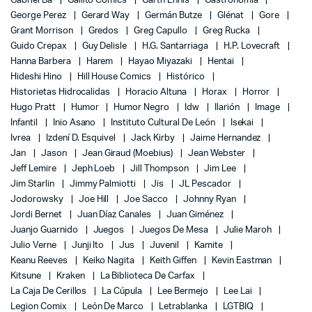
Gabriel Bá
Gallito Comics
Garth Ennis
Gastronomía
George Perez
Gerard Way
Germán Butze
Glénat
Gore
Grant Morrison
Gredos
Greg Capullo
Greg Rucka
Guido Crepax
Guy Delisle
H.G. Santarriaga
H.P. Lovecraft
Hanna Barbera
Harem
Hayao Miyazaki
Hentai
Hideshi Hino
Hill House Comics
Histórico
Historietas Hidrocalidas
Horacio Altuna
Horax
Horror
Hugo Pratt
Humor
Humor Negro
Idw
Ilarión
Image
Infantil
Inio Asano
Instituto Cultural De León
Isekai
Ivrea
Izdení D. Esquivel
Jack Kirby
Jaime Hernandez
Jan
Jason
Jean Giraud (Moebius)
Jean Webster
Jeff Lemire
Jeph Loeb
Jill Thompson
Jim Lee
Jim Starlin
Jimmy Palmiotti
Jis
JL Pescador
Jodorowsky
Joe Hill
Joe Sacco
Johnny Ryan
Jordi Bernet
Juan Díaz Canales
Juan Giménez
Juanjo Guarnido
Juegos
Juegos De Mesa
Julie Maroh
Julio Verne
Junji Ito
Jus
Juvenil
Kamite
Keanu Reeves
Keiko Nagita
Keith Giffen
Kevin Eastman
Kitsune
Kraken
La Biblioteca De Carfax
La Caja De Cerillos
La Cúpula
Lee Bermejo
Lee Lai
Legion Comix
León De Marco
Letrablanka
LGTBIQ