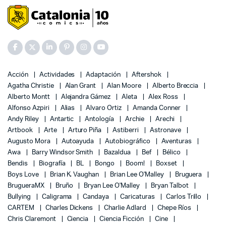
Acción
Actividades
Adaptación
Aftershok
Agatha Christie
Alan Grant
Alan Moore
Alberto Breccia
Alberto Montt
Alejandra Gámez
Aleta
Alex Ross
Alfonso Azpiri
Alias
Alvaro Ortiz
Amanda Conner
Andy Riley
Antartic
Antología
Archie
Arechi
Artbook
Arte
Arturo Piña
Astiberri
Astronave
Augusto Mora
Autoayuda
Autobiográfico
Aventuras
Awa
Barry Windsor Smith
Bazaldua
Bef
Bélico
Bendis
Biografía
BL
Bongo
Boom!
Boxset
Boys Love
Brian K. Vaughan
Brian Lee O'Malley
Bruguera
BrugueraMX
Bruño
Bryan Lee O'Malley
Bryan Talbot
Bullying
Caligrama
Candaya
Caricaturas
Carlos Trillo
CARTEM
Charles Dickens
Charlie Adlard
Chepe Ríos
Chris Claremont
Ciencia
Ciencia Ficción
Cine