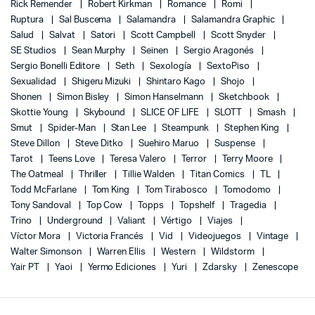
Rick Remender
Robert Kirkman
Romance
Romi
Ruptura
Sal Buscema
Salamandra
Salamandra Graphic
Salud
Salvat
Satori
Scott Campbell
Scott Snyder
SE Studios
Sean Murphy
Seinen
Sergio Aragonés
Sergio Bonelli Editore
Seth
Sexología
SextoPiso
Sexualidad
Shigeru Mizuki
Shintaro Kago
Shojo
Shonen
Simon Bisley
Simon Hanselmann
Sketchbook
Skottie Young
Skybound
SLICE OF LIFE
SLOTT
Smash
Smut
Spider-Man
Stan Lee
Steampunk
Stephen King
Steve Dillon
Steve Ditko
Suehiro Maruo
Suspense
Tarot
Teens Love
Teresa Valero
Terror
Terry Moore
The Oatmeal
Thriller
Tillie Walden
Titan Comics
TL
Todd McFarlane
Tom King
Tom Tirabosco
Tomodomo
Tony Sandoval
Top Cow
Topps
Topshelf
Tragedia
Trino
Underground
Valiant
Vértigo
Viajes
Víctor Mora
Victoria Francés
Vid
Videojuegos
Vintage
Walter Simonson
Warren Ellis
Western
Wildstorm
Yair PT
Yaoi
Yermo Ediciones
Yuri
Zdarsky
Zenescope