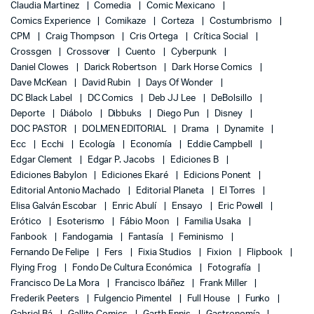
Claudia Martinez
Comedia
Comic Mexicano
Comics Experience
Comikaze
Corteza
Costumbrismo
CPM
Craig Thompson
Cris Ortega
Crítica Social
Crossgen
Crossover
Cuento
Cyberpunk
Daniel Clowes
Darick Robertson
Dark Horse Comics
Dave McKean
David Rubin
Days Of Wonder
DC Black Label
DC Comics
Deb JJ Lee
DeBolsillo
Deporte
Diábolo
Dibbuks
Diego Pun
Disney
DOC PASTOR
DOLMEN EDITORIAL
Drama
Dynamite
Ecc
Ecchi
Ecología
Economía
Eddie Campbell
Edgar Clement
Edgar P. Jacobs
Ediciones B
Ediciones Babylon
Ediciones Ekaré
Edicions Ponent
Editorial Antonio Machado
Editorial Planeta
El Torres
Elisa Galván Escobar
Enric Abulí
Ensayo
Eric Powell
Erótico
Esoterismo
Fábio Moon
Familia Usaka
Fanbook
Fandogamia
Fantasía
Feminismo
Fernando De Felipe
Fers
Fixia Studios
Fixion
Flipbook
Flying Frog
Fondo De Cultura Económica
Fotografía
Francisco De La Mora
Francisco Ibáñez
Frank Miller
Frederik Peeters
Fulgencio Pimentel
Full House
Funko