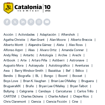
Acción
Actividades
Adaptación
Aftershok
Agatha Christie
Alan Grant
Alan Moore
Alberto Breccia
Alberto Montt
Alejandra Gámez
Aleta
Alex Ross
Alfonso Azpiri
Alias
Alvaro Ortiz
Amanda Conner
Andy Riley
Antartic
Antología
Archie
Arechi
Artbook
Arte
Arturo Piña
Astiberri
Astronave
Augusto Mora
Autoayuda
Autobiográfico
Aventuras
Awa
Barry Windsor Smith
Bazaldua
Bef
Bélico
Bendis
Biografía
BL
Bongo
Boom!
Boxset
Boys Love
Brian K. Vaughan
Brian Lee O'Malley
Bruguera
BrugueraMX
Bruño
Bryan Lee O'Malley
Bryan Talbot
Bullying
Caligrama
Candaya
Caricaturas
Carlos Trillo
CARTEM
Charles Dickens
Charlie Adlard
Chepe Ríos
Chris Claremont
Ciencia
Ciencia Ficción
Cine