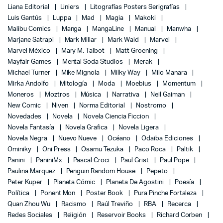
Liana Editorial
Liniers
Litografías Posters Serigrafías
Luis Gantús
Luppa
Mad
Magia
Makoki
Malibu Comics
Manga
MangaLine
Manual
Manwha
Marjane Satrapi
Mark Millar
Mark Waid
Marvel
Marvel México
Mary M. Talbot
Matt Groening
Mayfair Games
Mental Soda Studios
Merak
Michael Turner
Mike Mignola
Milky Way
Milo Manara
Mirka Andolfo
Mitología
Moda
Moebius
Momentum
Moneros
Moztros
Música
Narrativa
Neil Gaiman
New Comic
Niven
Norma Editorial
Nostromo
Novedades
Novela
Novela Ciencia Ficcion
Novela Fantasía
Novela Grafica
Novela Ligera
Novela Negra
Nuevo Nueve
Océano
Odaiba Ediciones
Ominiky
Oni Press
Osamu Tezuka
Paco Roca
Paltik
Panini
PaniniMx
Pascal Croci
Paul Grist
Paul Pope
Paulina Marquez
Penguin Random House
Pepeto
Peter Kuper
Planeta Cómic
Planeta De Agostini
Poesía
Política
Ponent Mon
Poster Book
Pura Pinche Fortaleza
Quan Zhou Wu
Racismo
Raúl Treviño
RBA
Recerca
Redes Sociales
Religión
Reservoir Books
Richard Corben