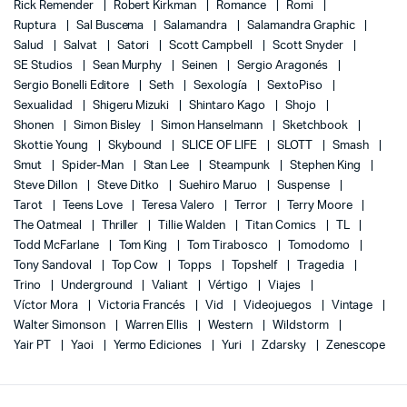
Rick Remender
Robert Kirkman
Romance
Romi
Ruptura
Sal Buscema
Salamandra
Salamandra Graphic
Salud
Salvat
Satori
Scott Campbell
Scott Snyder
SE Studios
Sean Murphy
Seinen
Sergio Aragonés
Sergio Bonelli Editore
Seth
Sexología
SextoPiso
Sexualidad
Shigeru Mizuki
Shintaro Kago
Shojo
Shonen
Simon Bisley
Simon Hanselmann
Sketchbook
Skottie Young
Skybound
SLICE OF LIFE
SLOTT
Smash
Smut
Spider-Man
Stan Lee
Steampunk
Stephen King
Steve Dillon
Steve Ditko
Suehiro Maruo
Suspense
Tarot
Teens Love
Teresa Valero
Terror
Terry Moore
The Oatmeal
Thriller
Tillie Walden
Titan Comics
TL
Todd McFarlane
Tom King
Tom Tirabosco
Tomodomo
Tony Sandoval
Top Cow
Topps
Topshelf
Tragedia
Trino
Underground
Valiant
Vértigo
Viajes
Víctor Mora
Victoria Francés
Vid
Videojuegos
Vintage
Walter Simonson
Warren Ellis
Western
Wildstorm
Yair PT
Yaoi
Yermo Ediciones
Yuri
Zdarsky
Zenescope