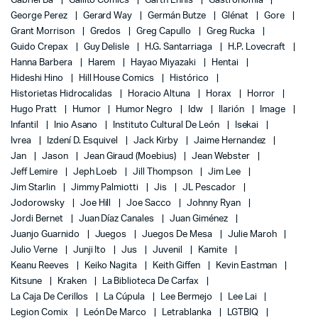
Gabriel Bá
Gallito Comics
Garth Ennis
Gastronomía
George Perez
Gerard Way
Germán Butze
Glénat
Gore
Grant Morrison
Gredos
Greg Capullo
Greg Rucka
Guido Crepax
Guy Delisle
H.G. Santarriaga
H.P. Lovecraft
Hanna Barbera
Harem
Hayao Miyazaki
Hentai
Hideshi Hino
Hill House Comics
Histórico
Historietas Hidrocalidas
Horacio Altuna
Horax
Horror
Hugo Pratt
Humor
Humor Negro
Idw
Ilarión
Image
Infantil
Inio Asano
Instituto Cultural De León
Isekai
Ivrea
Izdení D. Esquivel
Jack Kirby
Jaime Hernandez
Jan
Jason
Jean Giraud (Moebius)
Jean Webster
Jeff Lemire
Jeph Loeb
Jill Thompson
Jim Lee
Jim Starlin
Jimmy Palmiotti
Jis
JL Pescador
Jodorowsky
Joe Hill
Joe Sacco
Johnny Ryan
Jordi Bernet
Juan Díaz Canales
Juan Giménez
Juanjo Guarnido
Juegos
Juegos De Mesa
Julie Maroh
Julio Verne
Junji Ito
Jus
Juvenil
Kamite
Keanu Reeves
Keiko Nagita
Keith Giffen
Kevin Eastman
Kitsune
Kraken
La Biblioteca De Carfax
La Caja De Cerillos
La Cúpula
Lee Bermejo
Lee Lai
Legion Comix
León De Marco
Letrablanka
LGTBIQ