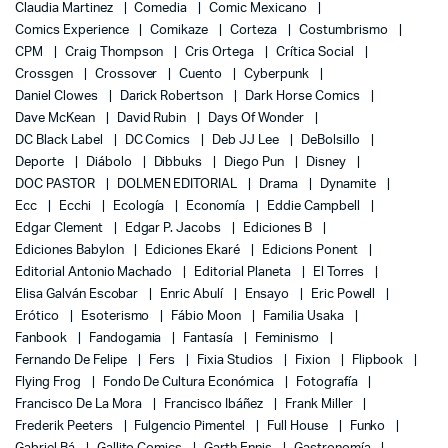
Claudia Martinez
Comedia
Comic Mexicano
Comics Experience
Comikaze
Corteza
Costumbrismo
CPM
Craig Thompson
Cris Ortega
Crítica Social
Crossgen
Crossover
Cuento
Cyberpunk
Daniel Clowes
Darick Robertson
Dark Horse Comics
Dave McKean
David Rubin
Days Of Wonder
DC Black Label
DC Comics
Deb JJ Lee
DeBolsillo
Deporte
Diábolo
Dibbuks
Diego Pun
Disney
DOC PASTOR
DOLMEN EDITORIAL
Drama
Dynamite
Ecc
Ecchi
Ecología
Economía
Eddie Campbell
Edgar Clement
Edgar P. Jacobs
Ediciones B
Ediciones Babylon
Ediciones Ekaré
Edicions Ponent
Editorial Antonio Machado
Editorial Planeta
El Torres
Elisa Galván Escobar
Enric Abulí
Ensayo
Eric Powell
Erótico
Esoterismo
Fábio Moon
Familia Usaka
Fanbook
Fandogamia
Fantasía
Feminismo
Fernando De Felipe
Fers
Fixia Studios
Fixion
Flipbook
Flying Frog
Fondo De Cultura Económica
Fotografía
Francisco De La Mora
Francisco Ibáñez
Frank Miller
Frederik Peeters
Fulgencio Pimentel
Full House
Funko