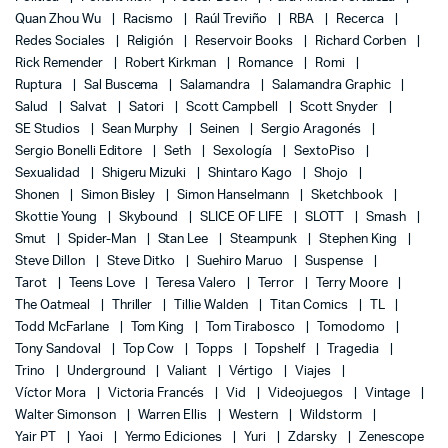
Quan Zhou Wu
Racismo
Raúl Treviño
RBA
Recerca
Redes Sociales
Religión
Reservoir Books
Richard Corben
Rick Remender
Robert Kirkman
Romance
Romi
Ruptura
Sal Buscema
Salamandra
Salamandra Graphic
Salud
Salvat
Satori
Scott Campbell
Scott Snyder
SE Studios
Sean Murphy
Seinen
Sergio Aragonés
Sergio Bonelli Editore
Seth
Sexología
SextoPiso
Sexualidad
Shigeru Mizuki
Shintaro Kago
Shojo
Shonen
Simon Bisley
Simon Hanselmann
Sketchbook
Skottie Young
Skybound
SLICE OF LIFE
SLOTT
Smash
Smut
Spider-Man
Stan Lee
Steampunk
Stephen King
Steve Dillon
Steve Ditko
Suehiro Maruo
Suspense
Tarot
Teens Love
Teresa Valero
Terror
Terry Moore
The Oatmeal
Thriller
Tillie Walden
Titan Comics
TL
Todd McFarlane
Tom King
Tom Tirabosco
Tomodomo
Tony Sandoval
Top Cow
Topps
Topshelf
Tragedia
Trino
Underground
Valiant
Vértigo
Viajes
Víctor Mora
Victoria Francés
Vid
Videojuegos
Vintage
Walter Simonson
Warren Ellis
Western
Wildstorm
Yair PT
Yaoi
Yermo Ediciones
Yuri
Zdarsky
Zenescope