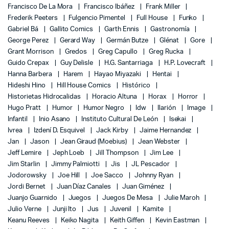
Francisco De La Mora
Francisco Ibáñez
Frank Miller
Frederik Peeters
Fulgencio Pimentel
Full House
Funko
Gabriel Bá
Gallito Comics
Garth Ennis
Gastronomía
George Perez
Gerard Way
Germán Butze
Glénat
Gore
Grant Morrison
Gredos
Greg Capullo
Greg Rucka
Guido Crepax
Guy Delisle
H.G. Santarriaga
H.P. Lovecraft
Hanna Barbera
Harem
Hayao Miyazaki
Hentai
Hideshi Hino
Hill House Comics
Histórico
Historietas Hidrocalidas
Horacio Altuna
Horax
Horror
Hugo Pratt
Humor
Humor Negro
Idw
Ilarión
Image
Infantil
Inio Asano
Instituto Cultural De León
Isekai
Ivrea
Izdení D. Esquivel
Jack Kirby
Jaime Hernandez
Jan
Jason
Jean Giraud (Moebius)
Jean Webster
Jeff Lemire
Jeph Loeb
Jill Thompson
Jim Lee
Jim Starlin
Jimmy Palmiotti
Jis
JL Pescador
Jodorowsky
Joe Hill
Joe Sacco
Johnny Ryan
Jordi Bernet
Juan Díaz Canales
Juan Giménez
Juanjo Guarnido
Juegos
Juegos De Mesa
Julie Maroh
Julio Verne
Junji Ito
Jus
Juvenil
Kamite
Keanu Reeves
Keiko Nagita
Keith Giffen
Kevin Eastman