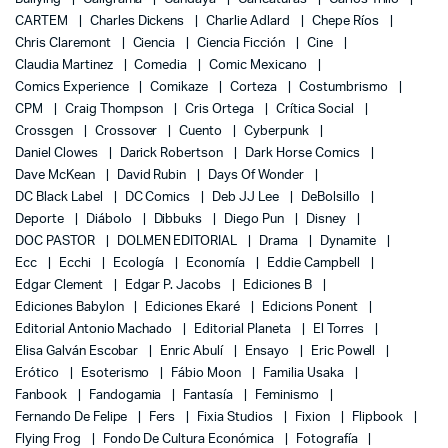
CARTEM
Charles Dickens
Charlie Adlard
Chepe Ríos
Chris Claremont
Ciencia
Ciencia Ficción
Cine
Claudia Martinez
Comedia
Comic Mexicano
Comics Experience
Comikaze
Corteza
Costumbrismo
CPM
Craig Thompson
Cris Ortega
Crítica Social
Crossgen
Crossover
Cuento
Cyberpunk
Daniel Clowes
Darick Robertson
Dark Horse Comics
Dave McKean
David Rubin
Days Of Wonder
DC Black Label
DC Comics
Deb JJ Lee
DeBolsillo
Deporte
Diábolo
Dibbuks
Diego Pun
Disney
DOC PASTOR
DOLMEN EDITORIAL
Drama
Dynamite
Ecc
Ecchi
Ecología
Economía
Eddie Campbell
Edgar Clement
Edgar P. Jacobs
Ediciones B
Ediciones Babylon
Ediciones Ekaré
Edicions Ponent
Editorial Antonio Machado
Editorial Planeta
El Torres
Elisa Galván Escobar
Enric Abulí
Ensayo
Eric Powell
Erótico
Esoterismo
Fábio Moon
Familia Usaka
Fanbook
Fandogamia
Fantasía
Feminismo
Fernando De Felipe
Fers
Fixia Studios
Fixion
Flipbook
Flying Frog
Fondo De Cultura Económica
Fotografía