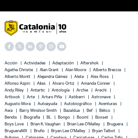
Acción
Actividades
Adaptación
Aftershok
Agatha Christie
Alan Grant
Alan Moore
Alberto Breccia
Alberto Montt
Alejandra Gámez
Aleta
Alex Ross
Alfonso Azpiri
Alias
Alvaro Ortiz
Amanda Conner
Andy Riley
Antartic
Antología
Archie
Arechi
Artbook
Arte
Arturo Piña
Astiberri
Astronave
Augusto Mora
Autoayuda
Autobiográfico
Aventuras
Awa
Barry Windsor Smith
Bazaldua
Bef
Bélico
Bendis
Biografía
BL
Bongo
Boom!
Boxset
Boys Love
Brian K. Vaughan
Brian Lee O'Malley
Bruguera
BrugueraMX
Bruño
Bryan Lee O'Malley
Bryan Talbot
Bullying
Caligrama
Candaya
Caricaturas
Carlos Trillo