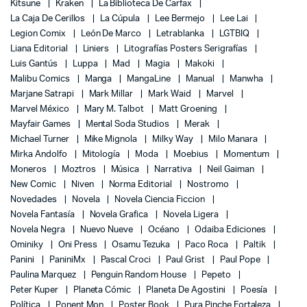
Kitsune
Kraken
La Biblioteca De Carfax
La Caja De Cerillos
La Cúpula
Lee Bermejo
Lee Lai
Legion Comix
León De Marco
Letrablanka
LGTBIQ
Liana Editorial
Liniers
Litografías Posters Serigrafías
Luis Gantús
Luppa
Mad
Magia
Makoki
Malibu Comics
Manga
MangaLine
Manual
Manwha
Marjane Satrapi
Mark Millar
Mark Waid
Marvel
Marvel México
Mary M. Talbot
Matt Groening
Mayfair Games
Mental Soda Studios
Merak
Michael Turner
Mike Mignola
Milky Way
Milo Manara
Mirka Andolfo
Mitología
Moda
Moebius
Momentum
Moneros
Moztros
Música
Narrativa
Neil Gaiman
New Comic
Niven
Norma Editorial
Nostromo
Novedades
Novela
Novela Ciencia Ficcion
Novela Fantasía
Novela Grafica
Novela Ligera
Novela Negra
Nuevo Nueve
Océano
Odaiba Ediciones
Ominiky
Oni Press
Osamu Tezuka
Paco Roca
Paltik
Panini
PaniniMx
Pascal Croci
Paul Grist
Paul Pope
Paulina Marquez
Penguin Random House
Pepeto
Peter Kuper
Planeta Cómic
Planeta De Agostini
Poesía
Política
Ponent Mon
Poster Book
Pura Pinche Fortaleza