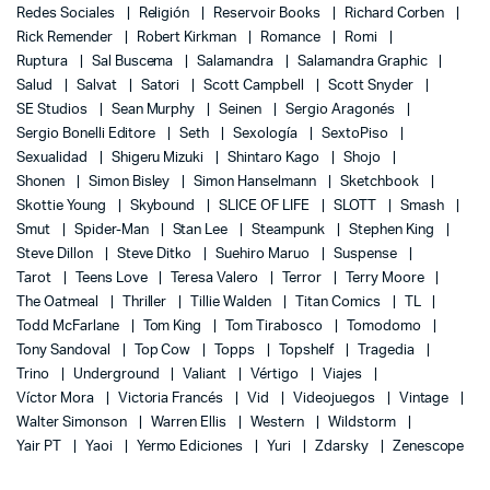
Redes Sociales
Religión
Reservoir Books
Richard Corben
Rick Remender
Robert Kirkman
Romance
Romi
Ruptura
Sal Buscema
Salamandra
Salamandra Graphic
Salud
Salvat
Satori
Scott Campbell
Scott Snyder
SE Studios
Sean Murphy
Seinen
Sergio Aragonés
Sergio Bonelli Editore
Seth
Sexología
SextoPiso
Sexualidad
Shigeru Mizuki
Shintaro Kago
Shojo
Shonen
Simon Bisley
Simon Hanselmann
Sketchbook
Skottie Young
Skybound
SLICE OF LIFE
SLOTT
Smash
Smut
Spider-Man
Stan Lee
Steampunk
Stephen King
Steve Dillon
Steve Ditko
Suehiro Maruo
Suspense
Tarot
Teens Love
Teresa Valero
Terror
Terry Moore
The Oatmeal
Thriller
Tillie Walden
Titan Comics
TL
Todd McFarlane
Tom King
Tom Tirabosco
Tomodomo
Tony Sandoval
Top Cow
Topps
Topshelf
Tragedia
Trino
Underground
Valiant
Vértigo
Viajes
Víctor Mora
Victoria Francés
Vid
Videojuegos
Vintage
Walter Simonson
Warren Ellis
Western
Wildstorm
Yair PT
Yaoi
Yermo Ediciones
Yuri
Zdarsky
Zenescope