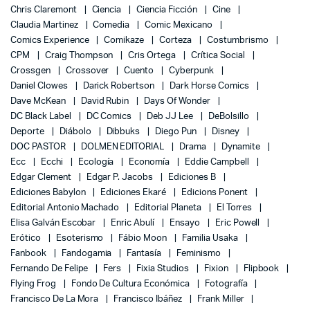
Chris Claremont
Ciencia
Ciencia Ficción
Cine
Claudia Martinez
Comedia
Comic Mexicano
Comics Experience
Comikaze
Corteza
Costumbrismo
CPM
Craig Thompson
Cris Ortega
Crítica Social
Crossgen
Crossover
Cuento
Cyberpunk
Daniel Clowes
Darick Robertson
Dark Horse Comics
Dave McKean
David Rubin
Days Of Wonder
DC Black Label
DC Comics
Deb JJ Lee
DeBolsillo
Deporte
Diábolo
Dibbuks
Diego Pun
Disney
DOC PASTOR
DOLMEN EDITORIAL
Drama
Dynamite
Ecc
Ecchi
Ecología
Economía
Eddie Campbell
Edgar Clement
Edgar P. Jacobs
Ediciones B
Ediciones Babylon
Ediciones Ekaré
Edicions Ponent
Editorial Antonio Machado
Editorial Planeta
El Torres
Elisa Galván Escobar
Enric Abulí
Ensayo
Eric Powell
Erótico
Esoterismo
Fábio Moon
Familia Usaka
Fanbook
Fandogamia
Fantasía
Feminismo
Fernando De Felipe
Fers
Fixia Studios
Fixion
Flipbook
Flying Frog
Fondo De Cultura Económica
Fotografía
Francisco De La Mora
Francisco Ibáñez
Frank Miller