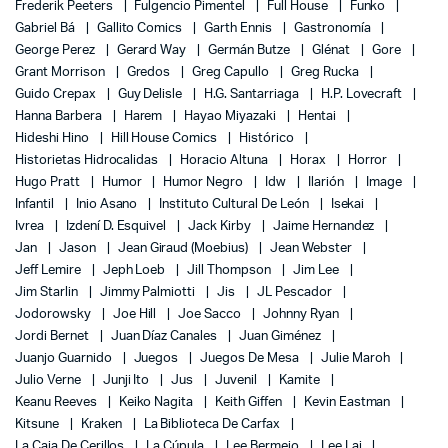
Frederik Peeters
Fulgencio Pimentel
Full House
Funko
Gabriel Bá
Gallito Comics
Garth Ennis
Gastronomía
George Perez
Gerard Way
Germán Butze
Glénat
Gore
Grant Morrison
Gredos
Greg Capullo
Greg Rucka
Guido Crepax
Guy Delisle
H.G. Santarriaga
H.P. Lovecraft
Hanna Barbera
Harem
Hayao Miyazaki
Hentai
Hideshi Hino
Hill House Comics
Histórico
Historietas Hidrocalidas
Horacio Altuna
Horax
Horror
Hugo Pratt
Humor
Humor Negro
Idw
Ilarión
Image
Infantil
Inio Asano
Instituto Cultural De León
Isekai
Ivrea
Izdení D. Esquivel
Jack Kirby
Jaime Hernandez
Jan
Jason
Jean Giraud (Moebius)
Jean Webster
Jeff Lemire
Jeph Loeb
Jill Thompson
Jim Lee
Jim Starlin
Jimmy Palmiotti
Jis
JL Pescador
Jodorowsky
Joe Hill
Joe Sacco
Johnny Ryan
Jordi Bernet
Juan Díaz Canales
Juan Giménez
Juanjo Guarnido
Juegos
Juegos De Mesa
Julie Maroh
Julio Verne
Junji Ito
Jus
Juvenil
Kamite
Keanu Reeves
Keiko Nagita
Keith Giffen
Kevin Eastman
Kitsune
Kraken
La Biblioteca De Carfax
La Caja De Cerillos
La Cúpula
Lee Bermejo
Lee Lai