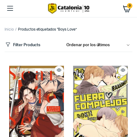
0
Inicio
Productos etiquetados “Boys Love”
Filter Products
cio
cio
imo
ximo