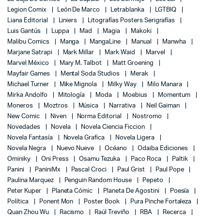
Legion Comix
León De Marco
Letrablanka
LGTBIQ
Liana Editorial
Liniers
Litografías Posters Serigrafías
Luis Gantús
Luppa
Mad
Magia
Makoki
Malibu Comics
Manga
MangaLine
Manual
Manwha
Marjane Satrapi
Mark Millar
Mark Waid
Marvel
Marvel México
Mary M. Talbot
Matt Groening
Mayfair Games
Mental Soda Studios
Merak
Michael Turner
Mike Mignola
Milky Way
Milo Manara
Mirka Andolfo
Mitología
Moda
Moebius
Momentum
Moneros
Moztros
Música
Narrativa
Neil Gaiman
New Comic
Niven
Norma Editorial
Nostromo
Novedades
Novela
Novela Ciencia Ficcion
Novela Fantasía
Novela Grafica
Novela Ligera
Novela Negra
Nuevo Nueve
Océano
Odaiba Ediciones
Ominiky
Oni Press
Osamu Tezuka
Paco Roca
Paltik
Panini
PaniniMx
Pascal Croci
Paul Grist
Paul Pope
Paulina Marquez
Penguin Random House
Pepeto
Peter Kuper
Planeta Cómic
Planeta De Agostini
Poesía
Política
Ponent Mon
Poster Book
Pura Pinche Fortaleza
Quan Zhou Wu
Racismo
Raúl Treviño
RBA
Recerca