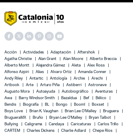
Acción
Actividades
Adaptación
Aftershok
Agatha Christie
Alan Grant
Alan Moore
Alberto Breccia
Alberto Montt
Alejandra Gámez
Aleta
Alex Ross
Alfonso Azpiri
Alias
Alvaro Ortiz
Amanda Conner
Andy Riley
Antartic
Antología
Archie
Arechi
Artbook
Arte
Arturo Piña
Astiberri
Astronave
Augusto Mora
Autoayuda
Autobiográfico
Aventuras
Awa
Barry Windsor Smith
Bazaldua
Bef
Bélico
Bendis
Biografía
BL
Bongo
Boom!
Boxset
Boys Love
Brian K. Vaughan
Brian Lee O'Malley
Bruguera
BrugueraMX
Bruño
Bryan Lee O'Malley
Bryan Talbot
Bullying
Caligrama
Candaya
Caricaturas
Carlos Trillo
CARTEM
Charles Dickens
Charlie Adlard
Chepe Ríos