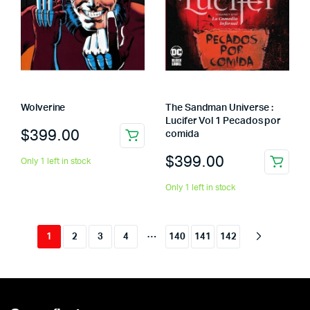
Wolverine
The Sandman Universe :
Lucifer Vol 1 Pecados por
$
399.00
comida
$
399.00
Only 1 left in stock
Only 1 left in stock
…
1
2
3
4
140
141
142