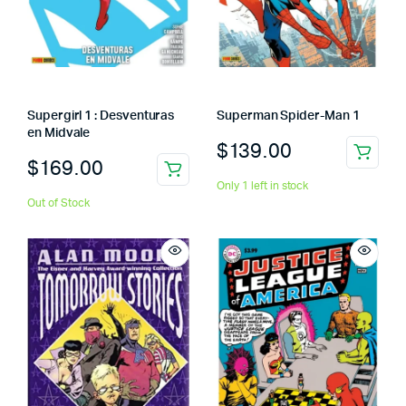
Supergirl 1 : Desventuras
Superman Spider-Man 1
en Midvale
$
139.00
$
169.00
Only 1 left in stock
Out of Stock