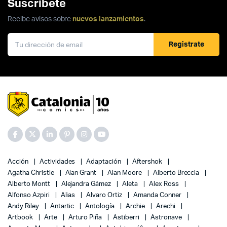
Suscríbete
Recibe avisos sobre
nuevos lanzamientos
.
Registrate
Acción
Actividades
Adaptación
Aftershok
Agatha Christie
Alan Grant
Alan Moore
Alberto Breccia
Alberto Montt
Alejandra Gámez
Aleta
Alex Ross
Alfonso Azpiri
Alias
Alvaro Ortiz
Amanda Conner
Andy Riley
Antartic
Antología
Archie
Arechi
Artbook
Arte
Arturo Piña
Astiberri
Astronave