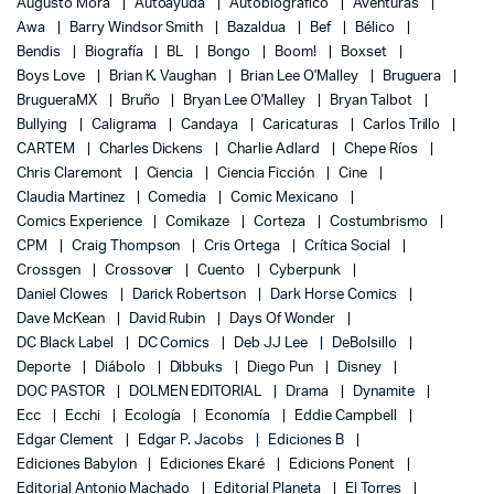
Augusto Mora
Autoayuda
Autobiográfico
Aventuras
Awa
Barry Windsor Smith
Bazaldua
Bef
Bélico
Bendis
Biografía
BL
Bongo
Boom!
Boxset
Boys Love
Brian K. Vaughan
Brian Lee O'Malley
Bruguera
BrugueraMX
Bruño
Bryan Lee O'Malley
Bryan Talbot
Bullying
Caligrama
Candaya
Caricaturas
Carlos Trillo
CARTEM
Charles Dickens
Charlie Adlard
Chepe Ríos
Chris Claremont
Ciencia
Ciencia Ficción
Cine
Claudia Martinez
Comedia
Comic Mexicano
Comics Experience
Comikaze
Corteza
Costumbrismo
CPM
Craig Thompson
Cris Ortega
Crítica Social
Crossgen
Crossover
Cuento
Cyberpunk
Daniel Clowes
Darick Robertson
Dark Horse Comics
Dave McKean
David Rubin
Days Of Wonder
DC Black Label
DC Comics
Deb JJ Lee
DeBolsillo
Deporte
Diábolo
Dibbuks
Diego Pun
Disney
DOC PASTOR
DOLMEN EDITORIAL
Drama
Dynamite
Ecc
Ecchi
Ecología
Economía
Eddie Campbell
Edgar Clement
Edgar P. Jacobs
Ediciones B
Ediciones Babylon
Ediciones Ekaré
Edicions Ponent
Editorial Antonio Machado
Editorial Planeta
El Torres