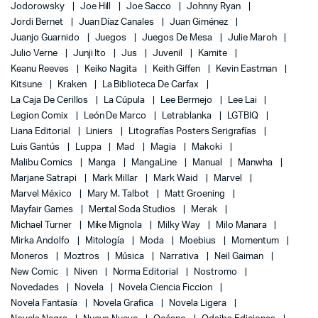
Jodorowsky
Joe Hill
Joe Sacco
Johnny Ryan
Jordi Bernet
Juan Díaz Canales
Juan Giménez
Juanjo Guarnido
Juegos
Juegos De Mesa
Julie Maroh
Julio Verne
Junji Ito
Jus
Juvenil
Kamite
Keanu Reeves
Keiko Nagita
Keith Giffen
Kevin Eastman
Kitsune
Kraken
La Biblioteca De Carfax
La Caja De Cerillos
La Cúpula
Lee Bermejo
Lee Lai
Legion Comix
León De Marco
Letrablanka
LGTBIQ
Liana Editorial
Liniers
Litografías Posters Serigrafías
Luis Gantús
Luppa
Mad
Magia
Makoki
Malibu Comics
Manga
MangaLine
Manual
Manwha
Marjane Satrapi
Mark Millar
Mark Waid
Marvel
Marvel México
Mary M. Talbot
Matt Groening
Mayfair Games
Mental Soda Studios
Merak
Michael Turner
Mike Mignola
Milky Way
Milo Manara
Mirka Andolfo
Mitología
Moda
Moebius
Momentum
Moneros
Moztros
Música
Narrativa
Neil Gaiman
New Comic
Niven
Norma Editorial
Nostromo
Novedades
Novela
Novela Ciencia Ficcion
Novela Fantasía
Novela Grafica
Novela Ligera