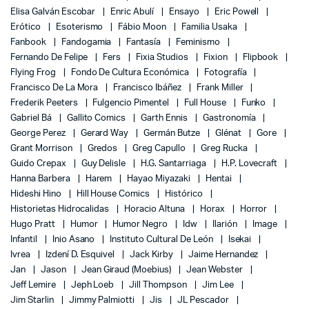
Elisa Galván Escobar
Enric Abulí
Ensayo
Eric Powell
Erótico
Esoterismo
Fábio Moon
Familia Usaka
Fanbook
Fandogamia
Fantasía
Feminismo
Fernando De Felipe
Fers
Fixia Studios
Fixion
Flipbook
Flying Frog
Fondo De Cultura Económica
Fotografía
Francisco De La Mora
Francisco Ibáñez
Frank Miller
Frederik Peeters
Fulgencio Pimentel
Full House
Funko
Gabriel Bá
Gallito Comics
Garth Ennis
Gastronomía
George Perez
Gerard Way
Germán Butze
Glénat
Gore
Grant Morrison
Gredos
Greg Capullo
Greg Rucka
Guido Crepax
Guy Delisle
H.G. Santarriaga
H.P. Lovecraft
Hanna Barbera
Harem
Hayao Miyazaki
Hentai
Hideshi Hino
Hill House Comics
Histórico
Historietas Hidrocalidas
Horacio Altuna
Horax
Horror
Hugo Pratt
Humor
Humor Negro
Idw
Ilarión
Image
Infantil
Inio Asano
Instituto Cultural De León
Isekai
Ivrea
Izdení D. Esquivel
Jack Kirby
Jaime Hernandez
Jan
Jason
Jean Giraud (Moebius)
Jean Webster
Jeff Lemire
Jeph Loeb
Jill Thompson
Jim Lee
Jim Starlin
Jimmy Palmiotti
Jis
JL Pescador