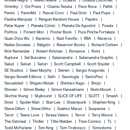
Novela Negra
Nuevo Nueve
Océano
Odaiba Ediciones
Ominiky
Oni Press
Osamu Tezuka
Paco Roca
Paltik
Panini
PaniniMx
Pascal Croci
Paul Grist
Paul Pope
Paulina Marquez
Penguin Random House
Pepeto
Peter Kuper
Planeta Cómic
Planeta De Agostini
Poesía
Política
Ponent Mon
Poster Book
Pura Pinche Fortaleza
Quan Zhou Wu
Racismo
Raúl Treviño
RBA
Recerca
Redes Sociales
Religión
Reservoir Books
Richard Corben
Rick Remender
Robert Kirkman
Romance
Romi
Ruptura
Sal Buscema
Salamandra
Salamandra Graphic
Salud
Salvat
Satori
Scott Campbell
Scott Snyder
SE Studios
Sean Murphy
Seinen
Sergio Aragonés
Sergio Bonelli Editore
Seth
Sexología
SextoPiso
Sexualidad
Shigeru Mizuki
Shintaro Kago
Shojo
Shonen
Simon Bisley
Simon Hanselmann
Sketchbook
Skottie Young
Skybound
SLICE OF LIFE
SLOTT
Smash
Smut
Spider-Man
Stan Lee
Steampunk
Stephen King
Steve Dillon
Steve Ditko
Suehiro Maruo
Suspense
Tarot
Teens Love
Teresa Valero
Terror
Terry Moore
The Oatmeal
Thriller
Tillie Walden
Titan Comics
TL
Todd McFarlane
Tom King
Tom Tirabosco
Tomodomo