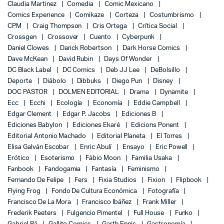
Claudia Martinez
Comedia
Comic Mexicano
Comics Experience
Comikaze
Corteza
Costumbrismo
CPM
Craig Thompson
Cris Ortega
Crítica Social
Crossgen
Crossover
Cuento
Cyberpunk
Daniel Clowes
Darick Robertson
Dark Horse Comics
Dave McKean
David Rubin
Days Of Wonder
DC Black Label
DC Comics
Deb JJ Lee
DeBolsillo
Deporte
Diábolo
Dibbuks
Diego Pun
Disney
DOC PASTOR
DOLMEN EDITORIAL
Drama
Dynamite
Ecc
Ecchi
Ecología
Economía
Eddie Campbell
Edgar Clement
Edgar P. Jacobs
Ediciones B
Ediciones Babylon
Ediciones Ekaré
Edicions Ponent
Editorial Antonio Machado
Editorial Planeta
El Torres
Elisa Galván Escobar
Enric Abulí
Ensayo
Eric Powell
Erótico
Esoterismo
Fábio Moon
Familia Usaka
Fanbook
Fandogamia
Fantasía
Feminismo
Fernando De Felipe
Fers
Fixia Studios
Fixion
Flipbook
Flying Frog
Fondo De Cultura Económica
Fotografía
Francisco De La Mora
Francisco Ibáñez
Frank Miller
Frederik Peeters
Fulgencio Pimentel
Full House
Funko