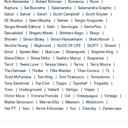
Rick Remender
Robert Kirkman
Romance
Romi
Ruptura
Sal Buscema
Salamandra
Salamandra Graphic
Salud
Salvat
Satori
Scott Campbell
Scott Snyder
SE Studios
Sean Murphy
Seinen
Sergio Aragonés
Sergio Bonelli Editore
Seth
Sexología
SextoPiso
Sexualidad
Shigeru Mizuki
Shintaro Kago
Shojo
Shonen
Simon Bisley
Simon Hanselmann
Sketchbook
Skottie Young
Skybound
SLICE OF LIFE
SLOTT
Smash
Smut
Spider-Man
Stan Lee
Steampunk
Stephen King
Steve Dillon
Steve Ditko
Suehiro Maruo
Suspense
Tarot
Teens Love
Teresa Valero
Terror
Terry Moore
The Oatmeal
Thriller
Tillie Walden
Titan Comics
TL
Todd McFarlane
Tom King
Tom Tirabosco
Tomodomo
Tony Sandoval
Top Cow
Topps
Topshelf
Tragedia
Trino
Underground
Valiant
Vértigo
Viajes
Víctor Mora
Victoria Francés
Vid
Videojuegos
Vintage
Walter Simonson
Warren Ellis
Western
Wildstorm
Yair PT
Yaoi
Yermo Ediciones
Yuri
Zdarsky
Zenescope