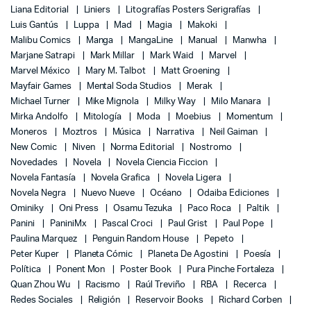
Liana Editorial
Liniers
Litografías Posters Serigrafías
Luis Gantús
Luppa
Mad
Magia
Makoki
Malibu Comics
Manga
MangaLine
Manual
Manwha
Marjane Satrapi
Mark Millar
Mark Waid
Marvel
Marvel México
Mary M. Talbot
Matt Groening
Mayfair Games
Mental Soda Studios
Merak
Michael Turner
Mike Mignola
Milky Way
Milo Manara
Mirka Andolfo
Mitología
Moda
Moebius
Momentum
Moneros
Moztros
Música
Narrativa
Neil Gaiman
New Comic
Niven
Norma Editorial
Nostromo
Novedades
Novela
Novela Ciencia Ficcion
Novela Fantasía
Novela Grafica
Novela Ligera
Novela Negra
Nuevo Nueve
Océano
Odaiba Ediciones
Ominiky
Oni Press
Osamu Tezuka
Paco Roca
Paltik
Panini
PaniniMx
Pascal Croci
Paul Grist
Paul Pope
Paulina Marquez
Penguin Random House
Pepeto
Peter Kuper
Planeta Cómic
Planeta De Agostini
Poesía
Política
Ponent Mon
Poster Book
Pura Pinche Fortaleza
Quan Zhou Wu
Racismo
Raúl Treviño
RBA
Recerca
Redes Sociales
Religión
Reservoir Books
Richard Corben