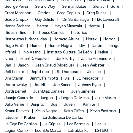
Gabriel Bá
Gallito Comics
Garth Ennis
Gastronomía
George Perez
Gerard Way
Germán Butze
Glénat
Gore
Grant Morrison
Gredos
Greg Capullo
Greg Rucka
Guido Crepax
Guy Delisle
H.G. Santarriaga
H.P. Lovecraft
Hanna Barbera
Harem
Hayao Miyazaki
Hentai
Hideshi Hino
Hill House Comics
Histórico
Historietas Hidrocalidas
Horacio Altuna
Horax
Horror
Hugo Pratt
Humor
Humor Negro
Idw
Ilarión
Image
Infantil
Inio Asano
Instituto Cultural De León
Isekai
Ivrea
Izdení D. Esquivel
Jack Kirby
Jaime Hernandez
Jan
Jason
Jean Giraud (Moebius)
Jean Webster
Jeff Lemire
Jeph Loeb
Jill Thompson
Jim Lee
Jim Starlin
Jimmy Palmiotti
Jis
JL Pescador
Jodorowsky
Joe Hill
Joe Sacco
Johnny Ryan
Jordi Bernet
Juan Díaz Canales
Juan Giménez
Juanjo Guarnido
Juegos
Juegos De Mesa
Julie Maroh
Julio Verne
Junji Ito
Jus
Juvenil
Kamite
Keanu Reeves
Keiko Nagita
Keith Giffen
Kevin Eastman
Kitsune
Kraken
La Biblioteca De Carfax
La Caja De Cerillos
La Cúpula
Lee Bermejo
Lee Lai
Legion Comix
León De Marco
Letrablanka
LGTBIQ