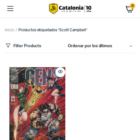
0
Inicio
Productos etiquetados “Scott Campbell”
Filter Products
cio
cio
imo
ximo