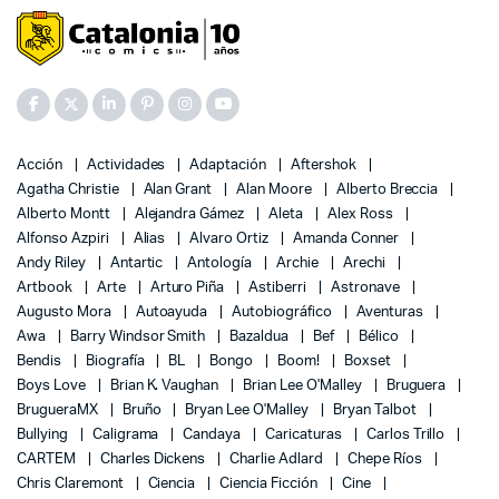
Acción
Actividades
Adaptación
Aftershok
Agatha Christie
Alan Grant
Alan Moore
Alberto Breccia
Alberto Montt
Alejandra Gámez
Aleta
Alex Ross
Alfonso Azpiri
Alias
Alvaro Ortiz
Amanda Conner
Andy Riley
Antartic
Antología
Archie
Arechi
Artbook
Arte
Arturo Piña
Astiberri
Astronave
Augusto Mora
Autoayuda
Autobiográfico
Aventuras
Awa
Barry Windsor Smith
Bazaldua
Bef
Bélico
Bendis
Biografía
BL
Bongo
Boom!
Boxset
Boys Love
Brian K. Vaughan
Brian Lee O'Malley
Bruguera
BrugueraMX
Bruño
Bryan Lee O'Malley
Bryan Talbot
Bullying
Caligrama
Candaya
Caricaturas
Carlos Trillo
CARTEM
Charles Dickens
Charlie Adlard
Chepe Ríos
Chris Claremont
Ciencia
Ciencia Ficción
Cine