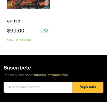
Gen13 2
$
99.00
Only 1 left in stock
Suscríbete
Recibe avisos sobre
nuevos lanzamientos
.
Registrate