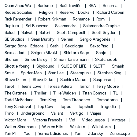
Quan Zhou Wu
Racismo
Raúl Treviño
RBA
Recerca
Redes Sociales
Religión
Reservoir Books
Richard Corben
Rick Remender
Robert Kirkman
Romance
Romi
Ruptura
Sal Buscema
Salamandra
Salamandra Graphic
Salud
Salvat
Satori
Scott Campbell
Scott Snyder
SE Studios
Sean Murphy
Seinen
Sergio Aragonés
Sergio Bonelli Editore
Seth
Sexología
SextoPiso
Sexualidad
Shigeru Mizuki
Shintaro Kago
Shojo
Shonen
Simon Bisley
Simon Hanselmann
Sketchbook
Skottie Young
Skybound
SLICE OF LIFE
SLOTT
Smash
Smut
Spider-Man
Stan Lee
Steampunk
Stephen King
Steve Dillon
Steve Ditko
Suehiro Maruo
Suspense
Tarot
Teens Love
Teresa Valero
Terror
Terry Moore
The Oatmeal
Thriller
Tillie Walden
Titan Comics
TL
Todd McFarlane
Tom King
Tom Tirabosco
Tomodomo
Tony Sandoval
Top Cow
Topps
Topshelf
Tragedia
Trino
Underground
Valiant
Vértigo
Viajes
Víctor Mora
Victoria Francés
Vid
Videojuegos
Vintage
Walter Simonson
Warren Ellis
Western
Wildstorm
Yair PT
Yaoi
Yermo Ediciones
Yuri
Zdarsky
Zenescope