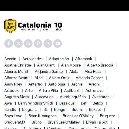
Acción
Actividades
Adaptación
Aftershok
Agatha Christie
Alan Grant
Alan Moore
Alberto Breccia
Alberto Montt
Alejandra Gámez
Aleta
Alex Ross
Alfonso Azpiri
Alias
Alvaro Ortiz
Amanda Conner
Andy Riley
Antartic
Antología
Archie
Arechi
Artbook
Arte
Arturo Piña
Astiberri
Astronave
Augusto Mora
Autoayuda
Autobiográfico
Aventuras
Awa
Barry Windsor Smith
Bazaldua
Bef
Bélico
Bendis
Biografía
BL
Bongo
Boom!
Boxset
Boys Love
Brian K. Vaughan
Brian Lee O'Malley
Bruguera
BrugueraMX
Bruño
Bryan Lee O'Malley
Bryan Talbot
Bullying
Caligrama
Candaya
Caricaturas
Carlos Trillo