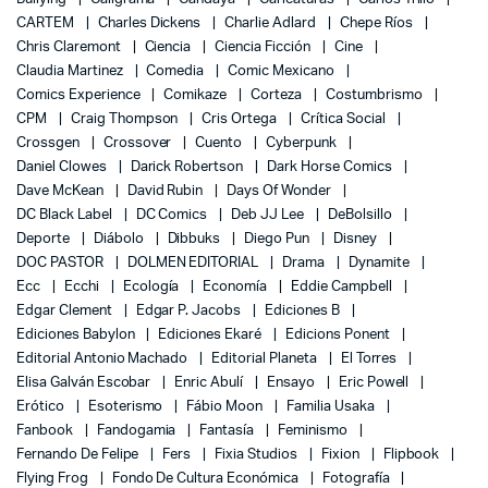
CARTEM
Charles Dickens
Charlie Adlard
Chepe Ríos
Chris Claremont
Ciencia
Ciencia Ficción
Cine
Claudia Martinez
Comedia
Comic Mexicano
Comics Experience
Comikaze
Corteza
Costumbrismo
CPM
Craig Thompson
Cris Ortega
Crítica Social
Crossgen
Crossover
Cuento
Cyberpunk
Daniel Clowes
Darick Robertson
Dark Horse Comics
Dave McKean
David Rubin
Days Of Wonder
DC Black Label
DC Comics
Deb JJ Lee
DeBolsillo
Deporte
Diábolo
Dibbuks
Diego Pun
Disney
DOC PASTOR
DOLMEN EDITORIAL
Drama
Dynamite
Ecc
Ecchi
Ecología
Economía
Eddie Campbell
Edgar Clement
Edgar P. Jacobs
Ediciones B
Ediciones Babylon
Ediciones Ekaré
Edicions Ponent
Editorial Antonio Machado
Editorial Planeta
El Torres
Elisa Galván Escobar
Enric Abulí
Ensayo
Eric Powell
Erótico
Esoterismo
Fábio Moon
Familia Usaka
Fanbook
Fandogamia
Fantasía
Feminismo
Fernando De Felipe
Fers
Fixia Studios
Fixion
Flipbook
Flying Frog
Fondo De Cultura Económica
Fotografía