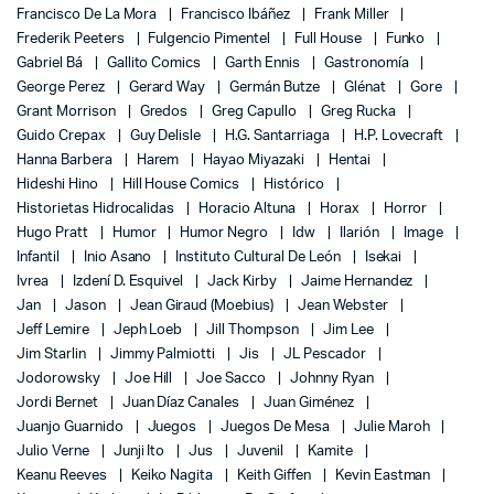
Francisco De La Mora
Francisco Ibáñez
Frank Miller
Frederik Peeters
Fulgencio Pimentel
Full House
Funko
Gabriel Bá
Gallito Comics
Garth Ennis
Gastronomía
George Perez
Gerard Way
Germán Butze
Glénat
Gore
Grant Morrison
Gredos
Greg Capullo
Greg Rucka
Guido Crepax
Guy Delisle
H.G. Santarriaga
H.P. Lovecraft
Hanna Barbera
Harem
Hayao Miyazaki
Hentai
Hideshi Hino
Hill House Comics
Histórico
Historietas Hidrocalidas
Horacio Altuna
Horax
Horror
Hugo Pratt
Humor
Humor Negro
Idw
Ilarión
Image
Infantil
Inio Asano
Instituto Cultural De León
Isekai
Ivrea
Izdení D. Esquivel
Jack Kirby
Jaime Hernandez
Jan
Jason
Jean Giraud (Moebius)
Jean Webster
Jeff Lemire
Jeph Loeb
Jill Thompson
Jim Lee
Jim Starlin
Jimmy Palmiotti
Jis
JL Pescador
Jodorowsky
Joe Hill
Joe Sacco
Johnny Ryan
Jordi Bernet
Juan Díaz Canales
Juan Giménez
Juanjo Guarnido
Juegos
Juegos De Mesa
Julie Maroh
Julio Verne
Junji Ito
Jus
Juvenil
Kamite
Keanu Reeves
Keiko Nagita
Keith Giffen
Kevin Eastman