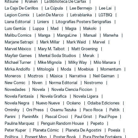
Kitsune
Kraken
La Biblioteca De Carfax
La Caja De Cerillos
La Cúpula
Lee Bermejo
Lee Lai
Legion Comix
León De Marco
Letrablanka
LGTBIQ
Liana Editorial
Liniers
Litografías Posters Serigrafías
Luis Gantús
Luppa
Mad
Magia
Makoki
Malibu Comics
Manga
MangaLine
Manual
Manwha
Marjane Satrapi
Mark Millar
Mark Waid
Marvel
Marvel México
Mary M. Talbot
Matt Groening
Mayfair Games
Mental Soda Studios
Merak
Michael Turner
Mike Mignola
Milky Way
Milo Manara
Mirka Andolfo
Mitología
Moda
Moebius
Momentum
Moneros
Moztros
Música
Narrativa
Neil Gaiman
New Comic
Niven
Norma Editorial
Nostromo
Novedades
Novela
Novela Ciencia Ficcion
Novela Fantasía
Novela Grafica
Novela Ligera
Novela Negra
Nuevo Nueve
Océano
Odaiba Ediciones
Ominiky
Oni Press
Osamu Tezuka
Paco Roca
Paltik
Panini
PaniniMx
Pascal Croci
Paul Grist
Paul Pope
Paulina Marquez
Penguin Random House
Pepeto
Peter Kuper
Planeta Cómic
Planeta De Agostini
Poesía
Política
Ponent Mon
Poster Book
Pura Pinche Fortaleza