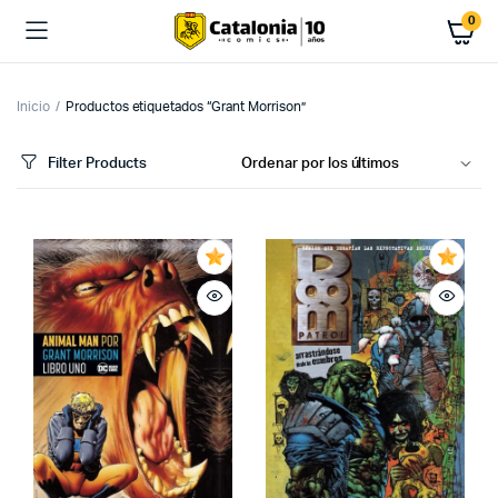
0
Inicio
Productos etiquetados “Grant Morrison”
Filter Products
cio
cio
imo
ximo