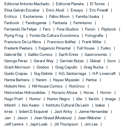
Editorial Antonio Machado
Editorial Planeta
El Torres
Elisa Galván Escobar
Enric Abulí
Ensayo
Eric Powell
Erótico
Esoterismo
Fábio Moon
Familia Usaka
Fanbook
Fandogamia
Fantasía
Feminismo
Fernando De Felipe
Fers
Fixia Studios
Fixion
Flipbook
Flying Frog
Fondo De Cultura Económica
Fotografía
Francisco De La Mora
Francisco Ibáñez
Frank Miller
Frederik Peeters
Fulgencio Pimentel
Full House
Funko
Gabriel Bá
Gallito Comics
Garth Ennis
Gastronomía
George Perez
Gerard Way
Germán Butze
Glénat
Gore
Grant Morrison
Gredos
Greg Capullo
Greg Rucka
Guido Crepax
Guy Delisle
H.G. Santarriaga
H.P. Lovecraft
Hanna Barbera
Harem
Hayao Miyazaki
Hentai
Hideshi Hino
Hill House Comics
Histórico
Historietas Hidrocalidas
Horacio Altuna
Horax
Horror
Hugo Pratt
Humor
Humor Negro
Idw
Ilarión
Image
Infantil
Inio Asano
Instituto Cultural De León
Isekai
Ivrea
Izdení D. Esquivel
Jack Kirby
Jaime Hernandez
Jan
Jason
Jean Giraud (Moebius)
Jean Webster
Jeff Lemire
Jeph Loeb
Jill Thompson
Jim Lee