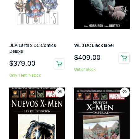
JLA Earth 2 DC Comics
WE 3 DC Black label
Deluxe
$
409.00
$
379.00
Out of Stock
Only 1 left in stock