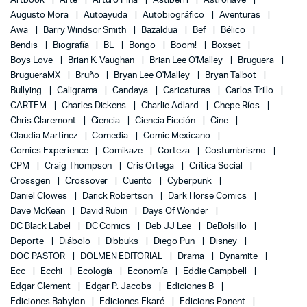
Artbook
Arte
Arturo Piña
Astiberri
Astronave
Augusto Mora
Autoayuda
Autobiográfico
Aventuras
Awa
Barry Windsor Smith
Bazaldua
Bef
Bélico
Bendis
Biografía
BL
Bongo
Boom!
Boxset
Boys Love
Brian K. Vaughan
Brian Lee O'Malley
Bruguera
BrugueraMX
Bruño
Bryan Lee O'Malley
Bryan Talbot
Bullying
Caligrama
Candaya
Caricaturas
Carlos Trillo
CARTEM
Charles Dickens
Charlie Adlard
Chepe Ríos
Chris Claremont
Ciencia
Ciencia Ficción
Cine
Claudia Martinez
Comedia
Comic Mexicano
Comics Experience
Comikaze
Corteza
Costumbrismo
CPM
Craig Thompson
Cris Ortega
Crítica Social
Crossgen
Crossover
Cuento
Cyberpunk
Daniel Clowes
Darick Robertson
Dark Horse Comics
Dave McKean
David Rubin
Days Of Wonder
DC Black Label
DC Comics
Deb JJ Lee
DeBolsillo
Deporte
Diábolo
Dibbuks
Diego Pun
Disney
DOC PASTOR
DOLMEN EDITORIAL
Drama
Dynamite
Ecc
Ecchi
Ecología
Economía
Eddie Campbell
Edgar Clement
Edgar P. Jacobs
Ediciones B
Ediciones Babylon
Ediciones Ekaré
Edicions Ponent