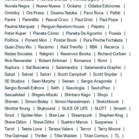
Novela Negra
Nuevo Nueve
Océano
Odaiba Ediciones
Ominiky
Oni Press
Osamu Tezuka
Paco Roca
Paltik
Panini
PaniniMx
Pascal Croci
Paul Grist
Paul Pope
Paulina Marquez
Penguin Random House
Pepeto
Peter Kuper
Planeta Cómic
Planeta De Agostini
Poesía
Política
Ponent Mon
Poster Book
Pura Pinche Fortaleza
Quan Zhou Wu
Racismo
Raúl Treviño
RBA
Recerca
Redes Sociales
Religión
Reservoir Books
Richard Corben
Rick Remender
Robert Kirkman
Romance
Romi
Ruptura
Sal Buscema
Salamandra
Salamandra Graphic
Salud
Salvat
Satori
Scott Campbell
Scott Snyder
SE Studios
Sean Murphy
Seinen
Sergio Aragonés
Sergio Bonelli Editore
Seth
Sexología
SextoPiso
Sexualidad
Shigeru Mizuki
Shintaro Kago
Shojo
Shonen
Simon Bisley
Simon Hanselmann
Sketchbook
Skottie Young
Skybound
SLICE OF LIFE
SLOTT
Smash
Smut
Spider-Man
Stan Lee
Steampunk
Stephen King
Steve Dillon
Steve Ditko
Suehiro Maruo
Suspense
Tarot
Teens Love
Teresa Valero
Terror
Terry Moore
The Oatmeal
Thriller
Tillie Walden
Titan Comics
TL