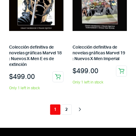
Colección definitiva de
Colección definitiva de
novelas gráficas Marvel 18
novelas gráficas Marvel 19
: Nuevos X-Men E es de
: Nuevos X-Men Imperial
extinción
$
499.00
$
499.00
Only 1 left in stock
Only 1 left in stock
1
2