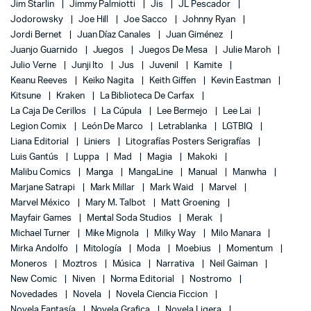
Jim Starlin
Jimmy Palmiotti
Jis
JL Pescador
Jodorowsky
Joe Hill
Joe Sacco
Johnny Ryan
Jordi Bernet
Juan Díaz Canales
Juan Giménez
Juanjo Guarnido
Juegos
Juegos De Mesa
Julie Maroh
Julio Verne
Junji Ito
Jus
Juvenil
Kamite
Keanu Reeves
Keiko Nagita
Keith Giffen
Kevin Eastman
Kitsune
Kraken
La Biblioteca De Carfax
La Caja De Cerillos
La Cúpula
Lee Bermejo
Lee Lai
Legion Comix
León De Marco
Letrablanka
LGTBIQ
Liana Editorial
Liniers
Litografías Posters Serigrafías
Luis Gantús
Luppa
Mad
Magia
Makoki
Malibu Comics
Manga
MangaLine
Manual
Manwha
Marjane Satrapi
Mark Millar
Mark Waid
Marvel
Marvel México
Mary M. Talbot
Matt Groening
Mayfair Games
Mental Soda Studios
Merak
Michael Turner
Mike Mignola
Milky Way
Milo Manara
Mirka Andolfo
Mitología
Moda
Moebius
Momentum
Moneros
Moztros
Música
Narrativa
Neil Gaiman
New Comic
Niven
Norma Editorial
Nostromo
Novedades
Novela
Novela Ciencia Ficcion
Novela Fantasía
Novela Grafica
Novela Ligera