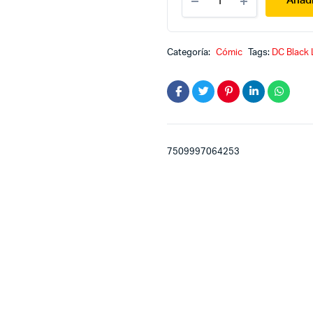
Añadi
Man
quantity
Categoría:
Cómic
Tags:
DC Black 
7509997064253