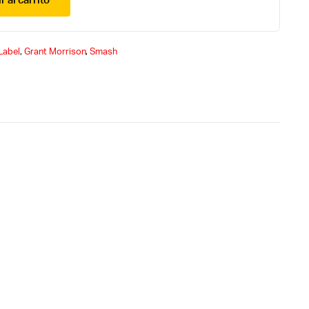
r al carrito
Label
,
Grant Morrison
,
Smash