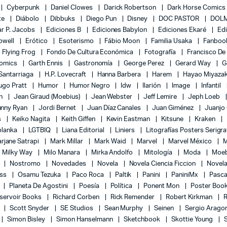
Cyberpunk
Daniel Clowes
Darick Robertson
Dark Horse Comics
te
Diábolo
Dibbuks
Diego Pun
Disney
DOC PASTOR
DOLM
r P. Jacobs
Ediciones B
Ediciones Babylon
Ediciones Ekaré
Ed
Powell
Erótico
Esoterismo
Fábio Moon
Familia Usaka
Fanboo
Flying Frog
Fondo De Cultura Económica
Fotografía
Francisco De
Comics
Garth Ennis
Gastronomía
George Perez
Gerard Way
G
 Santarriaga
H.P. Lovecraft
Hanna Barbera
Harem
Hayao Miyaza
ugo Pratt
Humor
Humor Negro
Idw
Ilarión
Image
Infantil
on
Jean Giraud (Moebius)
Jean Webster
Jeff Lemire
Jeph Loeb
hnny Ryan
Jordi Bernet
Juan Díaz Canales
Juan Giménez
Juanjo
s
Keiko Nagita
Keith Giffen
Kevin Eastman
Kitsune
Kraken
blanka
LGTBIQ
Liana Editorial
Liniers
Litografías Posters Serigra
rjane Satrapi
Mark Millar
Mark Waid
Marvel
Marvel México
M
Milky Way
Milo Manara
Mirka Andolfo
Mitología
Moda
Moe
l
Nostromo
Novedades
Novela
Novela Ciencia Ficcion
Novela
ess
Osamu Tezuka
Paco Roca
Paltik
Panini
PaniniMx
Pasca
Planeta De Agostini
Poesía
Política
Ponent Mon
Poster Boo
servoir Books
Richard Corben
Rick Remender
Robert Kirkman
l
Scott Snyder
SE Studios
Sean Murphy
Seinen
Sergio Arago
Simon Bisley
Simon Hanselmann
Sketchbook
Skottie Young