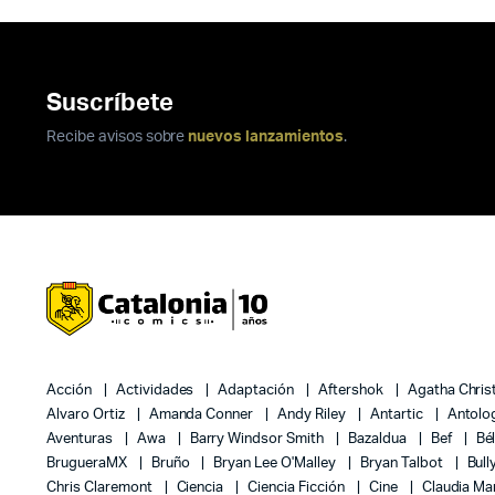
Suscríbete
Recibe avisos sobre
nuevos lanzamientos
.
Acción
Actividades
Adaptación
Aftershok
Agatha Chris
Alvaro Ortiz
Amanda Conner
Andy Riley
Antartic
Antolo
Aventuras
Awa
Barry Windsor Smith
Bazaldua
Bef
Bé
BrugueraMX
Bruño
Bryan Lee O'Malley
Bryan Talbot
Bull
Chris Claremont
Ciencia
Ciencia Ficción
Cine
Claudia Ma