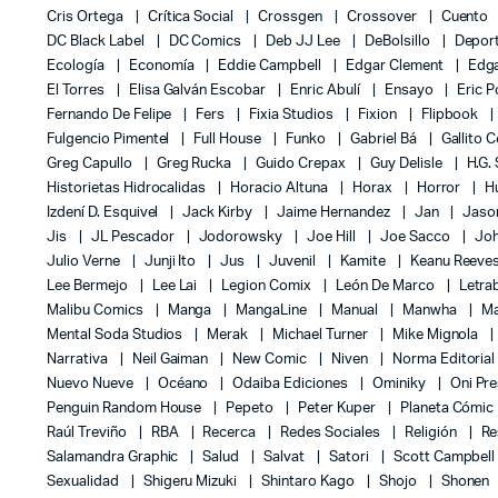
Cris Ortega
Crítica Social
Crossgen
Crossover
Cuento
DC Black Label
DC Comics
Deb JJ Lee
DeBolsillo
Depor
Ecología
Economía
Eddie Campbell
Edgar Clement
Edga
El Torres
Elisa Galván Escobar
Enric Abulí
Ensayo
Eric 
Fernando De Felipe
Fers
Fixia Studios
Fixion
Flipbook
Fulgencio Pimentel
Full House
Funko
Gabriel Bá
Gallito 
Greg Capullo
Greg Rucka
Guido Crepax
Guy Delisle
H.G.
Historietas Hidrocalidas
Horacio Altuna
Horax
Horror
H
Izdení D. Esquivel
Jack Kirby
Jaime Hernandez
Jan
Jas
Jis
JL Pescador
Jodorowsky
Joe Hill
Joe Sacco
Jo
Julio Verne
Junji Ito
Jus
Juvenil
Kamite
Keanu Reeve
Lee Bermejo
Lee Lai
Legion Comix
León De Marco
Letra
Malibu Comics
Manga
MangaLine
Manual
Manwha
Ma
Mental Soda Studios
Merak
Michael Turner
Mike Mignola
Narrativa
Neil Gaiman
New Comic
Niven
Norma Editoria
Nuevo Nueve
Océano
Odaiba Ediciones
Ominiky
Oni Pr
Penguin Random House
Pepeto
Peter Kuper
Planeta Cómic
Raúl Treviño
RBA
Recerca
Redes Sociales
Religión
Re
Salamandra Graphic
Salud
Salvat
Satori
Scott Campbel
Sexualidad
Shigeru Mizuki
Shintaro Kago
Shojo
Shonen