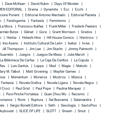
Dave McKean
David Rubin
Days Of Wonder
EN EDITORIAL
Drama
Dynamite
Ecc
Ecchi
icions Ponent
Editorial Antonio Machado
Editorial Planeta
k
Fandogamia
Fantasía
Feminismo
 La Mora
Francisco Ibáñez
Frank Miller
Frederik Peeters
ermán Butze
Glénat
Gore
Grant Morrison
Gredos
ki
Hentai
Hideshi Hino
Hill House Comics
Histórico
Inio Asano
Instituto Cultural De León
Isekai
Ivrea
Jill Thompson
Jim Lee
Jim Starlin
Jimmy Palmiotti
 Guarnido
Juegos
Juegos De Mesa
Julie Maroh
La Biblioteca De Carfax
La Caja De Cerillos
La Cúpula
fías
Luis Gantús
Luppa
Mad
Magia
Makoki
ary M. Talbot
Matt Groening
Mayfair Games
bius
Momentum
Moneros
Moztros
Música
 Fantasía
Novela Grafica
Novela Ligera
Novela Negra
l Croci
Paul Grist
Paul Pope
Paulina Marquez
k
Pura Pinche Fortaleza
Quan Zhou Wu
Racismo
Romance
Romi
Ruptura
Sal Buscema
Salamandra
nés
Sergio Bonelli Editore
Seth
Sexología
SextoPiso
Skybound
SLICE OF LIFE
SLOTT
Smash
Smut