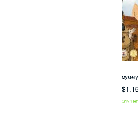
Mystery
$
1,1
Only 1 lef