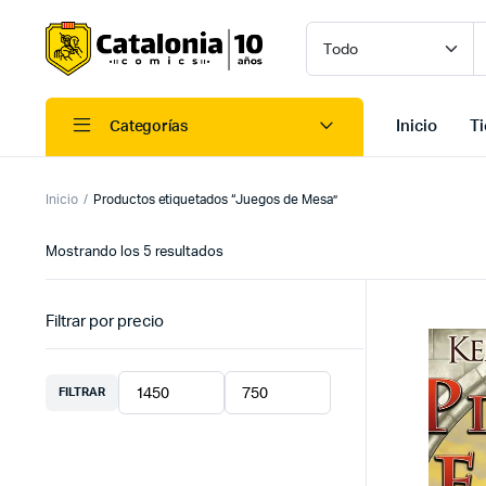
Inicio
T
Categorías
Inicio
Productos etiquetados “Juegos de Mesa”
Ordenado
Mostrando los 5 resultados
por
los
últimos
Filtrar por precio
FILTRAR
Precio
Precio
mínimo
máximo