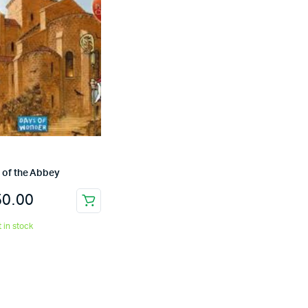
 of the Abbey
50.00
t in stock