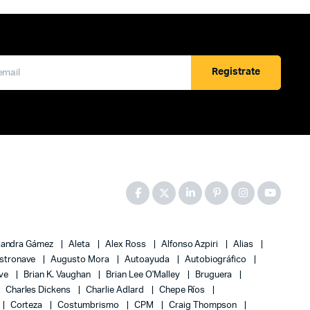
Registrate
jandra Gámez
Aleta
Alex Ross
Alfonso Azpiri
Alias
stronave
Augusto Mora
Autoayuda
Autobiográfico
ove
Brian K. Vaughan
Brian Lee O'Malley
Bruguera
Charles Dickens
Charlie Adlard
Chepe Ríos
Corteza
Costumbrismo
CPM
Craig Thompson