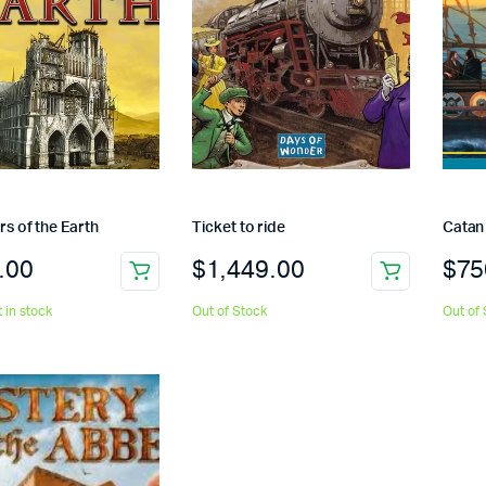
ars of the Earth
Ticket to ride
Catan
.00
$
1,449.00
$
75
t in stock
Out of Stock
Out of 