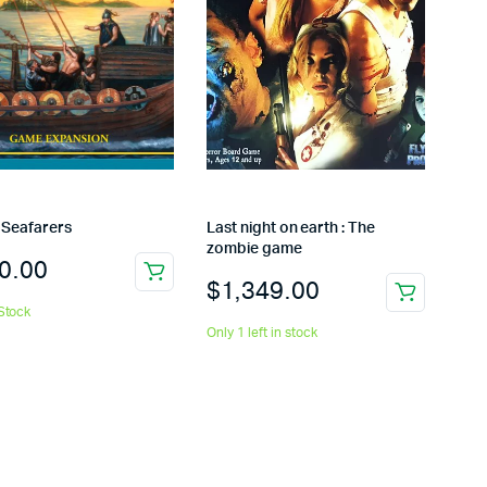
 Seafarers
Last night on earth : The
zombie game
0.00
$
1,349.00
Stock
Only 1 left in stock