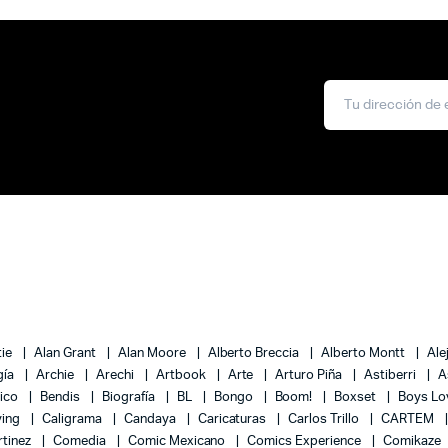
tie
Alan Grant
Alan Moore
Alberto Breccia
Alberto Montt
Ale
gía
Archie
Arechi
Artbook
Arte
Arturo Piña
Astiberri
A
lico
Bendis
Biografía
BL
Bongo
Boom!
Boxset
Boys L
ying
Caligrama
Candaya
Caricaturas
Carlos Trillo
CARTEM
rtinez
Comedia
Comic Mexicano
Comics Experience
Comikaze