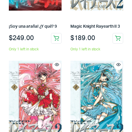
¡Soy una araña! ¿Y qué? 9
Magic Knight Rayearth II 3
$
249.00
$
189.00
Only 1 left in stock
Only 1 left in stock