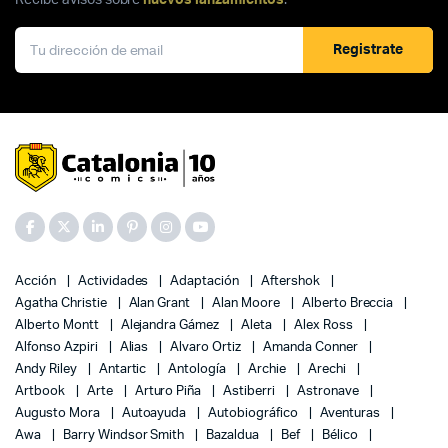
Recibe avisos sobre
nuevos lanzamientos
.
Registrate
Acción
Actividades
Adaptación
Aftershok
Agatha Christie
Alan Grant
Alan Moore
Alberto Breccia
Alberto Montt
Alejandra Gámez
Aleta
Alex Ross
Alfonso Azpiri
Alias
Alvaro Ortiz
Amanda Conner
Andy Riley
Antartic
Antología
Archie
Arechi
Artbook
Arte
Arturo Piña
Astiberri
Astronave
Augusto Mora
Autoayuda
Autobiográfico
Aventuras
Awa
Barry Windsor Smith
Bazaldua
Bef
Bélico