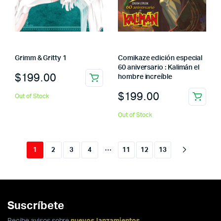
Grimm & Gritty 1
Comikaze edición especial
60 aniversario : Kalimán el
$
199.00
hombre increíble
$
199.00
Out of Stock
Out of Stock
…
1
2
3
4
11
12
13
Suscríbete