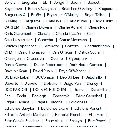
Bendis
Biografía
BL
Bongo
Boom!
Boxset
Boys Love
Brian K. Vaughan
Brian Lee O'Malley
Bruguera
BrugueraMX
Bruño
Bryan Lee O'Malley
Bryan Talbot
Bullying
Caligrama
Candaya
Caricaturas
Carlos Trillo
CARTEM
Charles Dickens
Charlie Adlard
Chepe Ríos
Chris Claremont
Ciencia
Ciencia Ficción
Cine
Claudia Martinez
Comedia
Comic Mexicano
Comics Experience
Comikaze
Corteza
Costumbrismo
CPM
Craig Thompson
Cris Ortega
Crítica Social
Crossgen
Crossover
Cuento
Cyberpunk
Daniel Clowes
Darick Robertson
Dark Horse Comics
Dave McKean
David Rubin
Days Of Wonder
DC Black Label
DC Comics
Deb JJ Lee
DeBolsillo
Deporte
Diábolo
Dibbuks
Diego Pun
Disney
DOC PASTOR
DOLMEN EDITORIAL
Drama
Dynamite
Ecc
Ecchi
Ecología
Economía
Eddie Campbell
Edgar Clement
Edgar P. Jacobs
Ediciones B
Ediciones Babylon
Ediciones Ekaré
Edicions Ponent
Editorial Antonio Machado
Editorial Planeta
El Torres
Elisa Galván Escobar
Enric Abulí
Ensayo
Eric Powell