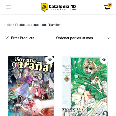
0
Inicio
Productos etiquetados “Kamite”
Filter Products
cio
cio
imo
ximo