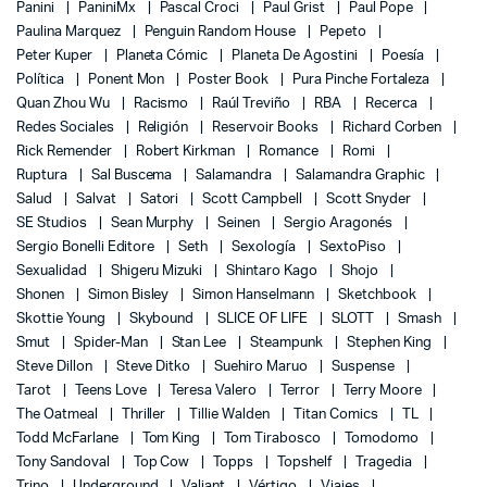
Panini
PaniniMx
Pascal Croci
Paul Grist
Paul Pope
Paulina Marquez
Penguin Random House
Pepeto
Peter Kuper
Planeta Cómic
Planeta De Agostini
Poesía
Política
Ponent Mon
Poster Book
Pura Pinche Fortaleza
Quan Zhou Wu
Racismo
Raúl Treviño
RBA
Recerca
Redes Sociales
Religión
Reservoir Books
Richard Corben
Rick Remender
Robert Kirkman
Romance
Romi
Ruptura
Sal Buscema
Salamandra
Salamandra Graphic
Salud
Salvat
Satori
Scott Campbell
Scott Snyder
SE Studios
Sean Murphy
Seinen
Sergio Aragonés
Sergio Bonelli Editore
Seth
Sexología
SextoPiso
Sexualidad
Shigeru Mizuki
Shintaro Kago
Shojo
Shonen
Simon Bisley
Simon Hanselmann
Sketchbook
Skottie Young
Skybound
SLICE OF LIFE
SLOTT
Smash
Smut
Spider-Man
Stan Lee
Steampunk
Stephen King
Steve Dillon
Steve Ditko
Suehiro Maruo
Suspense
Tarot
Teens Love
Teresa Valero
Terror
Terry Moore
The Oatmeal
Thriller
Tillie Walden
Titan Comics
TL
Todd McFarlane
Tom King
Tom Tirabosco
Tomodomo
Tony Sandoval
Top Cow
Topps
Topshelf
Tragedia
Trino
Underground
Valiant
Vértigo
Viajes