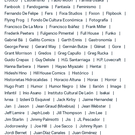
Erótico
Esoterismo
Fábio Moon
Familia Usaka
Fanbook
Fandogamia
Fantasía
Feminismo
Fernando De Felipe
Fers
Fixia Studios
Fixion
Flipbook
Flying Frog
Fondo De Cultura Económica
Fotografía
Francisco De La Mora
Francisco Ibáñez
Frank Miller
Frederik Peeters
Fulgencio Pimentel
Full House
Funko
Gabriel Bá
Gallito Comics
Garth Ennis
Gastronomía
George Perez
Gerard Way
Germán Butze
Glénat
Gore
Grant Morrison
Gredos
Greg Capullo
Greg Rucka
Guido Crepax
Guy Delisle
H.G. Santarriaga
H.P. Lovecraft
Hanna Barbera
Harem
Hayao Miyazaki
Hentai
Hideshi Hino
Hill House Comics
Histórico
Historietas Hidrocalidas
Horacio Altuna
Horax
Horror
Hugo Pratt
Humor
Humor Negro
Idw
Ilarión
Image
Infantil
Inio Asano
Instituto Cultural De León
Isekai
Ivrea
Izdení D. Esquivel
Jack Kirby
Jaime Hernandez
Jan
Jason
Jean Giraud (Moebius)
Jean Webster
Jeff Lemire
Jeph Loeb
Jill Thompson
Jim Lee
Jim Starlin
Jimmy Palmiotti
Jis
JL Pescador
Jodorowsky
Joe Hill
Joe Sacco
Johnny Ryan
Jordi Bernet
Juan Díaz Canales
Juan Giménez