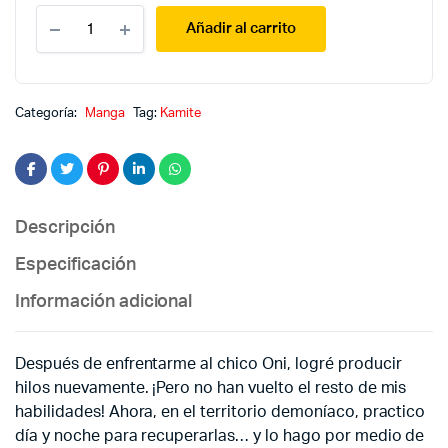
¡Soy
Añadir al carrito
una
araña!
¿Y
qué?
9
Categoría:
Manga
Tag:
Kamite
quantity
Descripción
Especificación
Información adicional
Después de enfrentarme al chico Oni, logré producir
hilos nuevamente. ¡Pero no han vuelto el resto de mis
habilidades! Ahora, en el territorio demoníaco, practico
día y noche para recuperarlas… y lo hago por medio de