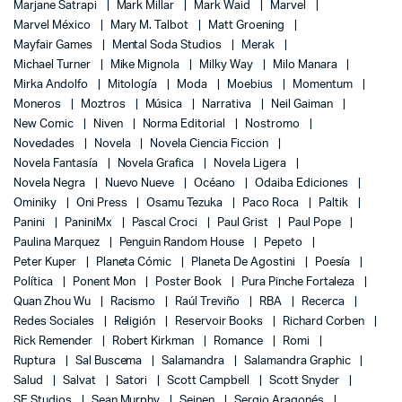
Marjane Satrapi
Mark Millar
Mark Waid
Marvel
Marvel México
Mary M. Talbot
Matt Groening
Mayfair Games
Mental Soda Studios
Merak
Michael Turner
Mike Mignola
Milky Way
Milo Manara
Mirka Andolfo
Mitología
Moda
Moebius
Momentum
Moneros
Moztros
Música
Narrativa
Neil Gaiman
New Comic
Niven
Norma Editorial
Nostromo
Novedades
Novela
Novela Ciencia Ficcion
Novela Fantasía
Novela Grafica
Novela Ligera
Novela Negra
Nuevo Nueve
Océano
Odaiba Ediciones
Ominiky
Oni Press
Osamu Tezuka
Paco Roca
Paltik
Panini
PaniniMx
Pascal Croci
Paul Grist
Paul Pope
Paulina Marquez
Penguin Random House
Pepeto
Peter Kuper
Planeta Cómic
Planeta De Agostini
Poesía
Política
Ponent Mon
Poster Book
Pura Pinche Fortaleza
Quan Zhou Wu
Racismo
Raúl Treviño
RBA
Recerca
Redes Sociales
Religión
Reservoir Books
Richard Corben
Rick Remender
Robert Kirkman
Romance
Romi
Ruptura
Sal Buscema
Salamandra
Salamandra Graphic
Salud
Salvat
Satori
Scott Campbell
Scott Snyder
SE Studios
Sean Murphy
Seinen
Sergio Aragonés