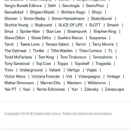
Sergio Bonelli Editore
Seth
Sexología
SextoPiso
Sexualidad
Shigeru Mizuki
Shintaro Kago
Shojo
Shonen
Simon Bisley
Simon Hanselmann
Sketchbook
Skottie Young
Skybound
SLICE OF LIFE
SLOTT
Smash
Smut
Spider-Man
Stan Lee
Steampunk
Stephen King
Steve Dillon
Steve Ditko
Suehiro Maruo
Suspense
Tarot
Teens Love
Teresa Valero
Terror
Terry Moore
The Oatmeal
Thriller
Tillie Walden
Titan Comics
TL
Todd McFarlane
Tom King
Tom Tirabosco
Tomodomo
Tony Sandoval
Top Cow
Topps
Topshelf
Tragedia
Trino
Underground
Valiant
Vértigo
Viajes
Víctor Mora
Victoria Francés
Vid
Videojuegos
Vintage
Walter Simonson
Warren Ellis
Western
Wildstorm
Yair PT
Yaoi
Yermo Ediciones
Yuri
Zdarsky
Zenescope
Copyright 2018 © CataloniaComics. Todos los derechos reservados