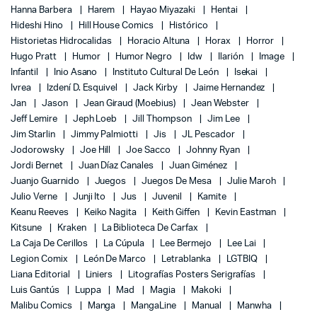
Hanna Barbera
Harem
Hayao Miyazaki
Hentai
Hideshi Hino
Hill House Comics
Histórico
Historietas Hidrocalidas
Horacio Altuna
Horax
Horror
Hugo Pratt
Humor
Humor Negro
Idw
Ilarión
Image
Infantil
Inio Asano
Instituto Cultural De León
Isekai
Ivrea
Izdení D. Esquivel
Jack Kirby
Jaime Hernandez
Jan
Jason
Jean Giraud (Moebius)
Jean Webster
Jeff Lemire
Jeph Loeb
Jill Thompson
Jim Lee
Jim Starlin
Jimmy Palmiotti
Jis
JL Pescador
Jodorowsky
Joe Hill
Joe Sacco
Johnny Ryan
Jordi Bernet
Juan Díaz Canales
Juan Giménez
Juanjo Guarnido
Juegos
Juegos De Mesa
Julie Maroh
Julio Verne
Junji Ito
Jus
Juvenil
Kamite
Keanu Reeves
Keiko Nagita
Keith Giffen
Kevin Eastman
Kitsune
Kraken
La Biblioteca De Carfax
La Caja De Cerillos
La Cúpula
Lee Bermejo
Lee Lai
Legion Comix
León De Marco
Letrablanka
LGTBIQ
Liana Editorial
Liniers
Litografías Posters Serigrafías
Luis Gantús
Luppa
Mad
Magia
Makoki
Malibu Comics
Manga
MangaLine
Manual
Manwha