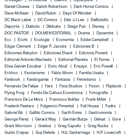
Crossgen
Crossover
Cuento
Cyberpunk
Daniel Clowes
Darick Robertson
Dark Horse Comics
Dave McKean
David Rubin
Days Of Wonder
DC Black Label
DC Comics
Deb JJ Lee
DeBolsillo
Deporte
Diábolo
Dibbuks
Diego Pun
Disney
DOC PASTOR
DOLMEN EDITORIAL
Drama
Dynamite
Ecc
Ecchi
Ecología
Economía
Eddie Campbell
Edgar Clement
Edgar P. Jacobs
Ediciones B
Ediciones Babylon
Ediciones Ekaré
Edicions Ponent
Editorial Antonio Machado
Editorial Planeta
El Torres
Elisa Galván Escobar
Enric Abulí
Ensayo
Eric Powell
Erótico
Esoterismo
Fábio Moon
Familia Usaka
Fanbook
Fandogamia
Fantasía
Feminismo
Fernando De Felipe
Fers
Fixia Studios
Fixion
Flipbook
Flying Frog
Fondo De Cultura Económica
Fotografía
Francisco De La Mora
Francisco Ibáñez
Frank Miller
Frederik Peeters
Fulgencio Pimentel
Full House
Funko
Gabriel Bá
Gallito Comics
Garth Ennis
Gastronomía
George Perez
Gerard Way
Germán Butze
Glénat
Gore
Grant Morrison
Gredos
Greg Capullo
Greg Rucka
Guido Crepax
Guy Delisle
H.G. Santarriaga
H.P. Lovecraft