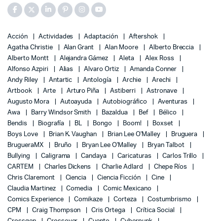
Acción
Actividades
Adaptación
Aftershok
Agatha Christie
Alan Grant
Alan Moore
Alberto Breccia
Alberto Montt
Alejandra Gámez
Aleta
Alex Ross
Alfonso Azpiri
Alias
Alvaro Ortiz
Amanda Conner
Andy Riley
Antartic
Antología
Archie
Arechi
Artbook
Arte
Arturo Piña
Astiberri
Astronave
Augusto Mora
Autoayuda
Autobiográfico
Aventuras
Awa
Barry Windsor Smith
Bazaldua
Bef
Bélico
Bendis
Biografía
BL
Bongo
Boom!
Boxset
Boys Love
Brian K. Vaughan
Brian Lee O'Malley
Bruguera
BrugueraMX
Bruño
Bryan Lee O'Malley
Bryan Talbot
Bullying
Caligrama
Candaya
Caricaturas
Carlos Trillo
CARTEM
Charles Dickens
Charlie Adlard
Chepe Ríos
Chris Claremont
Ciencia
Ciencia Ficción
Cine
Claudia Martinez
Comedia
Comic Mexicano
Comics Experience
Comikaze
Corteza
Costumbrismo
CPM
Craig Thompson
Cris Ortega
Crítica Social