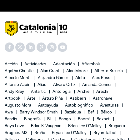
Acción
Actividades
Adaptación
Aftershok
Agatha Christie
Alan Grant
Alan Moore
Alberto Breccia
Alberto Montt
Alejandra Gámez
Aleta
Alex Ross
Alfonso Azpiri
Alias
Alvaro Ortiz
Amanda Conner
Andy Riley
Antartic
Antología
Archie
Arechi
Artbook
Arte
Arturo Piña
Astiberri
Astronave
Augusto Mora
Autoayuda
Autobiográfico
Aventuras
Awa
Barry Windsor Smith
Bazaldua
Bef
Bélico
Bendis
Biografía
BL
Bongo
Boom!
Boxset
Boys Love
Brian K. Vaughan
Brian Lee O'Malley
Bruguera
BrugueraMX
Bruño
Bryan Lee O'Malley
Bryan Talbot
Bullying
Caligrama
Candaya
Caricaturas
Carlos Trillo