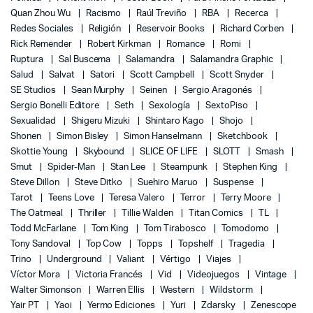
Quan Zhou Wu
Racismo
Raúl Treviño
RBA
Recerca
Redes Sociales
Religión
Reservoir Books
Richard Corben
Rick Remender
Robert Kirkman
Romance
Romi
Ruptura
Sal Buscema
Salamandra
Salamandra Graphic
Salud
Salvat
Satori
Scott Campbell
Scott Snyder
SE Studios
Sean Murphy
Seinen
Sergio Aragonés
Sergio Bonelli Editore
Seth
Sexología
SextoPiso
Sexualidad
Shigeru Mizuki
Shintaro Kago
Shojo
Shonen
Simon Bisley
Simon Hanselmann
Sketchbook
Skottie Young
Skybound
SLICE OF LIFE
SLOTT
Smash
Smut
Spider-Man
Stan Lee
Steampunk
Stephen King
Steve Dillon
Steve Ditko
Suehiro Maruo
Suspense
Tarot
Teens Love
Teresa Valero
Terror
Terry Moore
The Oatmeal
Thriller
Tillie Walden
Titan Comics
TL
Todd McFarlane
Tom King
Tom Tirabosco
Tomodomo
Tony Sandoval
Top Cow
Topps
Topshelf
Tragedia
Trino
Underground
Valiant
Vértigo
Viajes
Víctor Mora
Victoria Francés
Vid
Videojuegos
Vintage
Walter Simonson
Warren Ellis
Western
Wildstorm
Yair PT
Yaoi
Yermo Ediciones
Yuri
Zdarsky
Zenescope