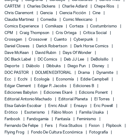
CARTEM
Charles Dickens
Charlie Adlard
Chepe Ríos
Chris Claremont
Ciencia
Ciencia Ficción
Cine
Claudia Martinez
Comedia
Comic Mexicano
Comics Experience
Comikaze
Corteza
Costumbrismo
CPM
Craig Thompson
Cris Ortega
Crítica Social
Crossgen
Crossover
Cuento
Cyberpunk
Daniel Clowes
Darick Robertson
Dark Horse Comics
Dave McKean
David Rubin
Days Of Wonder
DC Black Label
DC Comics
Deb JJ Lee
DeBolsillo
Deporte
Diábolo
Dibbuks
Diego Pun
Disney
DOC PASTOR
DOLMEN EDITORIAL
Drama
Dynamite
Ecc
Ecchi
Ecología
Economía
Eddie Campbell
Edgar Clement
Edgar P. Jacobs
Ediciones B
Ediciones Babylon
Ediciones Ekaré
Edicions Ponent
Editorial Antonio Machado
Editorial Planeta
El Torres
Elisa Galván Escobar
Enric Abulí
Ensayo
Eric Powell
Erótico
Esoterismo
Fábio Moon
Familia Usaka
Fanbook
Fandogamia
Fantasía
Feminismo
Fernando De Felipe
Fers
Fixia Studios
Fixion
Flipbook
Flying Frog
Fondo De Cultura Económica
Fotografía