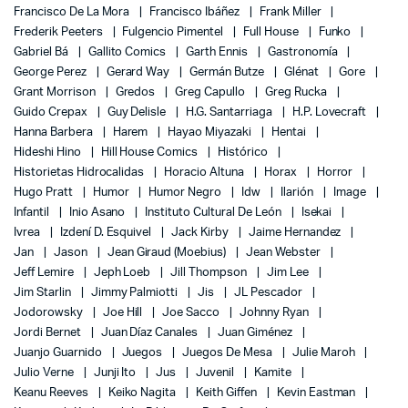
Francisco De La Mora
Francisco Ibáñez
Frank Miller
Frederik Peeters
Fulgencio Pimentel
Full House
Funko
Gabriel Bá
Gallito Comics
Garth Ennis
Gastronomía
George Perez
Gerard Way
Germán Butze
Glénat
Gore
Grant Morrison
Gredos
Greg Capullo
Greg Rucka
Guido Crepax
Guy Delisle
H.G. Santarriaga
H.P. Lovecraft
Hanna Barbera
Harem
Hayao Miyazaki
Hentai
Hideshi Hino
Hill House Comics
Histórico
Historietas Hidrocalidas
Horacio Altuna
Horax
Horror
Hugo Pratt
Humor
Humor Negro
Idw
Ilarión
Image
Infantil
Inio Asano
Instituto Cultural De León
Isekai
Ivrea
Izdení D. Esquivel
Jack Kirby
Jaime Hernandez
Jan
Jason
Jean Giraud (Moebius)
Jean Webster
Jeff Lemire
Jeph Loeb
Jill Thompson
Jim Lee
Jim Starlin
Jimmy Palmiotti
Jis
JL Pescador
Jodorowsky
Joe Hill
Joe Sacco
Johnny Ryan
Jordi Bernet
Juan Díaz Canales
Juan Giménez
Juanjo Guarnido
Juegos
Juegos De Mesa
Julie Maroh
Julio Verne
Junji Ito
Jus
Juvenil
Kamite
Keanu Reeves
Keiko Nagita
Keith Giffen
Kevin Eastman