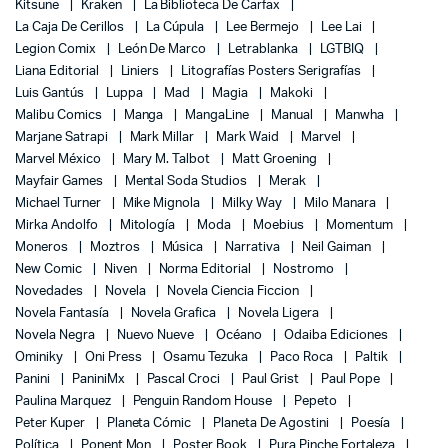
Kitsune
Kraken
La Biblioteca De Carfax
La Caja De Cerillos
La Cúpula
Lee Bermejo
Lee Lai
Legion Comix
León De Marco
Letrablanka
LGTBIQ
Liana Editorial
Liniers
Litografías Posters Serigrafías
Luis Gantús
Luppa
Mad
Magia
Makoki
Malibu Comics
Manga
MangaLine
Manual
Manwha
Marjane Satrapi
Mark Millar
Mark Waid
Marvel
Marvel México
Mary M. Talbot
Matt Groening
Mayfair Games
Mental Soda Studios
Merak
Michael Turner
Mike Mignola
Milky Way
Milo Manara
Mirka Andolfo
Mitología
Moda
Moebius
Momentum
Moneros
Moztros
Música
Narrativa
Neil Gaiman
New Comic
Niven
Norma Editorial
Nostromo
Novedades
Novela
Novela Ciencia Ficcion
Novela Fantasía
Novela Grafica
Novela Ligera
Novela Negra
Nuevo Nueve
Océano
Odaiba Ediciones
Ominiky
Oni Press
Osamu Tezuka
Paco Roca
Paltik
Panini
PaniniMx
Pascal Croci
Paul Grist
Paul Pope
Paulina Marquez
Penguin Random House
Pepeto
Peter Kuper
Planeta Cómic
Planeta De Agostini
Poesía
Política
Ponent Mon
Poster Book
Pura Pinche Fortaleza