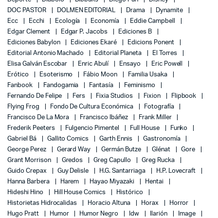
DOC PASTOR
DOLMEN EDITORIAL
Drama
Dynamite
Ecc
Ecchi
Ecología
Economía
Eddie Campbell
Edgar Clement
Edgar P. Jacobs
Ediciones B
Ediciones Babylon
Ediciones Ekaré
Edicions Ponent
Editorial Antonio Machado
Editorial Planeta
El Torres
Elisa Galván Escobar
Enric Abulí
Ensayo
Eric Powell
Erótico
Esoterismo
Fábio Moon
Familia Usaka
Fanbook
Fandogamia
Fantasía
Feminismo
Fernando De Felipe
Fers
Fixia Studios
Fixion
Flipbook
Flying Frog
Fondo De Cultura Económica
Fotografía
Francisco De La Mora
Francisco Ibáñez
Frank Miller
Frederik Peeters
Fulgencio Pimentel
Full House
Funko
Gabriel Bá
Gallito Comics
Garth Ennis
Gastronomía
George Perez
Gerard Way
Germán Butze
Glénat
Gore
Grant Morrison
Gredos
Greg Capullo
Greg Rucka
Guido Crepax
Guy Delisle
H.G. Santarriaga
H.P. Lovecraft
Hanna Barbera
Harem
Hayao Miyazaki
Hentai
Hideshi Hino
Hill House Comics
Histórico
Historietas Hidrocalidas
Horacio Altuna
Horax
Horror
Hugo Pratt
Humor
Humor Negro
Idw
Ilarión
Image