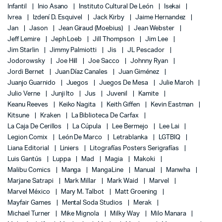
Infantil
Inio Asano
Instituto Cultural De León
Isekai
Ivrea
Izdení D. Esquivel
Jack Kirby
Jaime Hernandez
Jan
Jason
Jean Giraud (Moebius)
Jean Webster
Jeff Lemire
Jeph Loeb
Jill Thompson
Jim Lee
Jim Starlin
Jimmy Palmiotti
Jis
JL Pescador
Jodorowsky
Joe Hill
Joe Sacco
Johnny Ryan
Jordi Bernet
Juan Díaz Canales
Juan Giménez
Juanjo Guarnido
Juegos
Juegos De Mesa
Julie Maroh
Julio Verne
Junji Ito
Jus
Juvenil
Kamite
Keanu Reeves
Keiko Nagita
Keith Giffen
Kevin Eastman
Kitsune
Kraken
La Biblioteca De Carfax
La Caja De Cerillos
La Cúpula
Lee Bermejo
Lee Lai
Legion Comix
León De Marco
Letrablanka
LGTBIQ
Liana Editorial
Liniers
Litografías Posters Serigrafías
Luis Gantús
Luppa
Mad
Magia
Makoki
Malibu Comics
Manga
MangaLine
Manual
Manwha
Marjane Satrapi
Mark Millar
Mark Waid
Marvel
Marvel México
Mary M. Talbot
Matt Groening
Mayfair Games
Mental Soda Studios
Merak
Michael Turner
Mike Mignola
Milky Way
Milo Manara