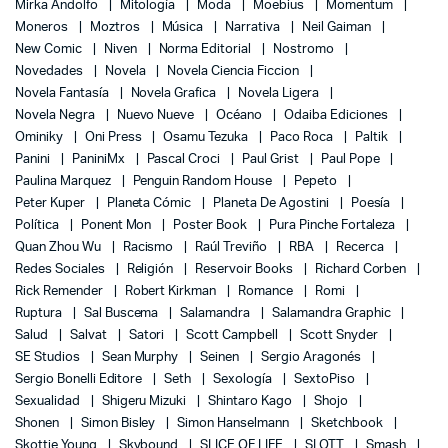
Mirka Andolfo
Mitología
Moda
Moebius
Momentum
Moneros
Moztros
Música
Narrativa
Neil Gaiman
New Comic
Niven
Norma Editorial
Nostromo
Novedades
Novela
Novela Ciencia Ficcion
Novela Fantasía
Novela Grafica
Novela Ligera
Novela Negra
Nuevo Nueve
Océano
Odaiba Ediciones
Ominiky
Oni Press
Osamu Tezuka
Paco Roca
Paltik
Panini
PaniniMx
Pascal Croci
Paul Grist
Paul Pope
Paulina Marquez
Penguin Random House
Pepeto
Peter Kuper
Planeta Cómic
Planeta De Agostini
Poesía
Política
Ponent Mon
Poster Book
Pura Pinche Fortaleza
Quan Zhou Wu
Racismo
Raúl Treviño
RBA
Recerca
Redes Sociales
Religión
Reservoir Books
Richard Corben
Rick Remender
Robert Kirkman
Romance
Romi
Ruptura
Sal Buscema
Salamandra
Salamandra Graphic
Salud
Salvat
Satori
Scott Campbell
Scott Snyder
SE Studios
Sean Murphy
Seinen
Sergio Aragonés
Sergio Bonelli Editore
Seth
Sexología
SextoPiso
Sexualidad
Shigeru Mizuki
Shintaro Kago
Shojo
Shonen
Simon Bisley
Simon Hanselmann
Sketchbook
Skottie Young
Skybound
SLICE OF LIFE
SLOTT
Smash