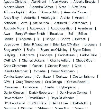
Agatha Christie
Alan Grant
Alan Moore
Alberto Breccia
Alberto Montt
Alejandra Gámez
Aleta
Alex Ross
Alfonso Azpiri
Alias
Alvaro Ortiz
Amanda Conner
Andy Riley
Antartic
Antología
Archie
Arechi
Artbook
Arte
Arturo Piña
Astiberri
Astronave
Augusto Mora
Autoayuda
Autobiográfico
Aventuras
Awa
Barry Windsor Smith
Bazaldua
Bef
Bélico
Bendis
Biografía
BL
Bongo
Boom!
Boxset
Boys Love
Brian K. Vaughan
Brian Lee O'Malley
Bruguera
BrugueraMX
Bruño
Bryan Lee O'Malley
Bryan Talbot
Bullying
Caligrama
Candaya
Caricaturas
Carlos Trillo
CARTEM
Charles Dickens
Charlie Adlard
Chepe Ríos
Chris Claremont
Ciencia
Ciencia Ficción
Cine
Claudia Martinez
Comedia
Comic Mexicano
Comics Experience
Comikaze
Corteza
Costumbrismo
CPM
Craig Thompson
Cris Ortega
Crítica Social
Crossgen
Crossover
Cuento
Cyberpunk
Daniel Clowes
Darick Robertson
Dark Horse Comics
Dave McKean
David Rubin
Days Of Wonder
DC Black Label
DC Comics
Deb JJ Lee
DeBolsillo
Deporte
Diábolo
Dibbuks
Diego Pun
Disney