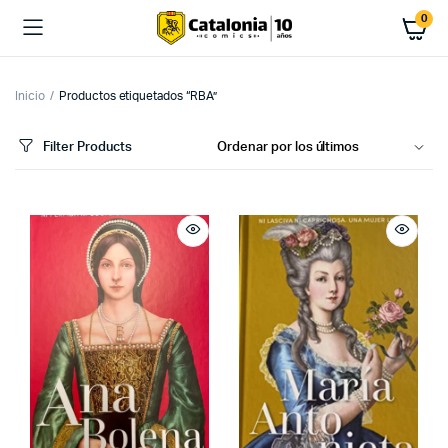
0
Inicio
Productos etiquetados “RBA”
Filter Products
cio
cio
imo
ximo