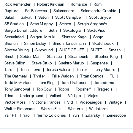
Rick Remender
Robert Kirkman
Romance
Romi
Ruptura
Sal Buscema
Salamandra
Salamandra Graphic
Salud
Salvat
Satori
Scott Campbell
Scott Snyder
SE Studios
Sean Murphy
Seinen
Sergio Aragonés
Sergio Bonelli Editore
Seth
Sexología
SextoPiso
Sexualidad
Shigeru Mizuki
Shintaro Kago
Shojo
Shonen
Simon Bisley
Simon Hanselmann
Sketchbook
Skottie Young
Skybound
SLICE OF LIFE
SLOTT
Smash
Smut
Spider-Man
Stan Lee
Steampunk
Stephen King
Steve Dillon
Steve Ditko
Suehiro Maruo
Suspense
Tarot
Teens Love
Teresa Valero
Terror
Terry Moore
The Oatmeal
Thriller
Tillie Walden
Titan Comics
TL
Todd McFarlane
Tom King
Tom Tirabosco
Tomodomo
Tony Sandoval
Top Cow
Topps
Topshelf
Tragedia
Trino
Underground
Valiant
Vértigo
Viajes
Víctor Mora
Victoria Francés
Vid
Videojuegos
Vintage
Walter Simonson
Warren Ellis
Western
Wildstorm
Yair PT
Yaoi
Yermo Ediciones
Yuri
Zdarsky
Zenescope