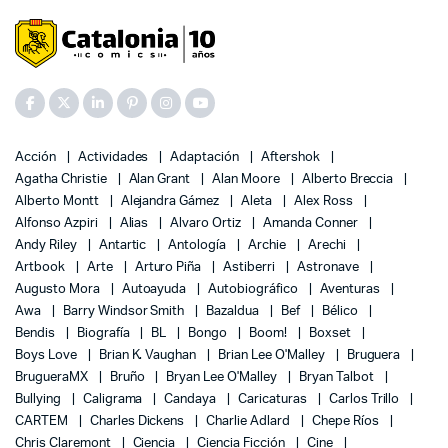
Acción
Actividades
Adaptación
Aftershok
Agatha Christie
Alan Grant
Alan Moore
Alberto Breccia
Alberto Montt
Alejandra Gámez
Aleta
Alex Ross
Alfonso Azpiri
Alias
Alvaro Ortiz
Amanda Conner
Andy Riley
Antartic
Antología
Archie
Arechi
Artbook
Arte
Arturo Piña
Astiberri
Astronave
Augusto Mora
Autoayuda
Autobiográfico
Aventuras
Awa
Barry Windsor Smith
Bazaldua
Bef
Bélico
Bendis
Biografía
BL
Bongo
Boom!
Boxset
Boys Love
Brian K. Vaughan
Brian Lee O'Malley
Bruguera
BrugueraMX
Bruño
Bryan Lee O'Malley
Bryan Talbot
Bullying
Caligrama
Candaya
Caricaturas
Carlos Trillo
CARTEM
Charles Dickens
Charlie Adlard
Chepe Ríos
Chris Claremont
Ciencia
Ciencia Ficción
Cine