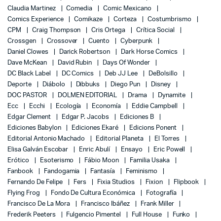
Claudia Martinez
Comedia
Comic Mexicano
Comics Experience
Comikaze
Corteza
Costumbrismo
CPM
Craig Thompson
Cris Ortega
Crítica Social
Crossgen
Crossover
Cuento
Cyberpunk
Daniel Clowes
Darick Robertson
Dark Horse Comics
Dave McKean
David Rubin
Days Of Wonder
DC Black Label
DC Comics
Deb JJ Lee
DeBolsillo
Deporte
Diábolo
Dibbuks
Diego Pun
Disney
DOC PASTOR
DOLMEN EDITORIAL
Drama
Dynamite
Ecc
Ecchi
Ecología
Economía
Eddie Campbell
Edgar Clement
Edgar P. Jacobs
Ediciones B
Ediciones Babylon
Ediciones Ekaré
Edicions Ponent
Editorial Antonio Machado
Editorial Planeta
El Torres
Elisa Galván Escobar
Enric Abulí
Ensayo
Eric Powell
Erótico
Esoterismo
Fábio Moon
Familia Usaka
Fanbook
Fandogamia
Fantasía
Feminismo
Fernando De Felipe
Fers
Fixia Studios
Fixion
Flipbook
Flying Frog
Fondo De Cultura Económica
Fotografía
Francisco De La Mora
Francisco Ibáñez
Frank Miller
Frederik Peeters
Fulgencio Pimentel
Full House
Funko