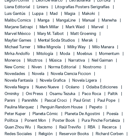
Legion Comix
León De Marco
Letrablanka
LGTBIQ
Liana Editorial
Liniers
Litografías Posters Serigrafías
Luis Gantús
Luppa
Mad
Magia
Makoki
Malibu Comics
Manga
MangaLine
Manual
Manwha
Marjane Satrapi
Mark Millar
Mark Waid
Marvel
Marvel México
Mary M. Talbot
Matt Groening
Mayfair Games
Mental Soda Studios
Merak
Michael Turner
Mike Mignola
Milky Way
Milo Manara
Mirka Andolfo
Mitología
Moda
Moebius
Momentum
Moneros
Moztros
Música
Narrativa
Neil Gaiman
New Comic
Niven
Norma Editorial
Nostromo
Novedades
Novela
Novela Ciencia Ficcion
Novela Fantasía
Novela Grafica
Novela Ligera
Novela Negra
Nuevo Nueve
Océano
Odaiba Ediciones
Ominiky
Oni Press
Osamu Tezuka
Paco Roca
Paltik
Panini
PaniniMx
Pascal Croci
Paul Grist
Paul Pope
Paulina Marquez
Penguin Random House
Pepeto
Peter Kuper
Planeta Cómic
Planeta De Agostini
Poesía
Política
Ponent Mon
Poster Book
Pura Pinche Fortaleza
Quan Zhou Wu
Racismo
Raúl Treviño
RBA
Recerca
Redes Sociales
Religión
Reservoir Books
Richard Corben