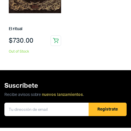
El ritual
$
730.00
Out of Stock
Suscríbete
Recibe avisos sobre
nuevos lanzamientos
.
Registrate