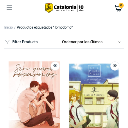
0
Inicio
Productos etiquetados “Tomodomo”
Filter Products
cio
cio
imo
ximo