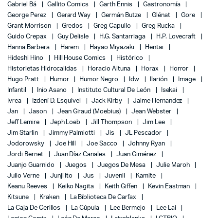
Gabriel Bá
Gallito Comics
Garth Ennis
Gastronomía
George Perez
Gerard Way
Germán Butze
Glénat
Gore
Grant Morrison
Gredos
Greg Capullo
Greg Rucka
Guido Crepax
Guy Delisle
H.G. Santarriaga
H.P. Lovecraft
Hanna Barbera
Harem
Hayao Miyazaki
Hentai
Hideshi Hino
Hill House Comics
Histórico
Historietas Hidrocalidas
Horacio Altuna
Horax
Horror
Hugo Pratt
Humor
Humor Negro
Idw
Ilarión
Image
Infantil
Inio Asano
Instituto Cultural De León
Isekai
Ivrea
Izdení D. Esquivel
Jack Kirby
Jaime Hernandez
Jan
Jason
Jean Giraud (Moebius)
Jean Webster
Jeff Lemire
Jeph Loeb
Jill Thompson
Jim Lee
Jim Starlin
Jimmy Palmiotti
Jis
JL Pescador
Jodorowsky
Joe Hill
Joe Sacco
Johnny Ryan
Jordi Bernet
Juan Díaz Canales
Juan Giménez
Juanjo Guarnido
Juegos
Juegos De Mesa
Julie Maroh
Julio Verne
Junji Ito
Jus
Juvenil
Kamite
Keanu Reeves
Keiko Nagita
Keith Giffen
Kevin Eastman
Kitsune
Kraken
La Biblioteca De Carfax
La Caja De Cerillos
La Cúpula
Lee Bermejo
Lee Lai