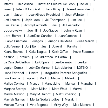
Infantil
Inio Asano
Instituto Cultural De León
Isekai
Ivrea
Izdení D. Esquivel
Jack Kirby
Jaime Hernandez
Jan
Jason
Jean Giraud (Moebius)
Jean Webster
Jeff Lemire
Jeph Loeb
Jill Thompson
Jim Lee
Jim Starlin
Jimmy Palmiotti
Jis
JL Pescador
Jodorowsky
Joe Hill
Joe Sacco
Johnny Ryan
Jordi Bernet
Juan Díaz Canales
Juan Giménez
Juanjo Guarnido
Juegos
Juegos De Mesa
Julie Maroh
Julio Verne
Junji Ito
Jus
Juvenil
Kamite
Keanu Reeves
Keiko Nagita
Keith Giffen
Kevin Eastman
Kitsune
Kraken
La Biblioteca De Carfax
La Caja De Cerillos
La Cúpula
Lee Bermejo
Lee Lai
Legion Comix
León De Marco
Letrablanka
LGTBIQ
Liana Editorial
Liniers
Litografías Posters Serigrafías
Luis Gantús
Luppa
Mad
Magia
Makoki
Malibu Comics
Manga
MangaLine
Manual
Manwha
Marjane Satrapi
Mark Millar
Mark Waid
Marvel
Marvel México
Mary M. Talbot
Matt Groening
Mayfair Games
Mental Soda Studios
Merak
Michael Turner
Mike Mignola
Milky Way
Milo Manara