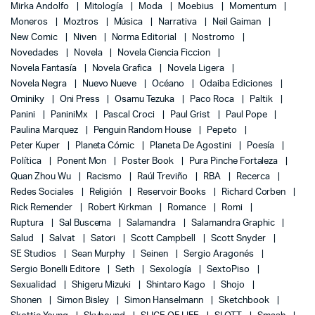
Mirka Andolfo
Mitología
Moda
Moebius
Momentum
Moneros
Moztros
Música
Narrativa
Neil Gaiman
New Comic
Niven
Norma Editorial
Nostromo
Novedades
Novela
Novela Ciencia Ficcion
Novela Fantasía
Novela Grafica
Novela Ligera
Novela Negra
Nuevo Nueve
Océano
Odaiba Ediciones
Ominiky
Oni Press
Osamu Tezuka
Paco Roca
Paltik
Panini
PaniniMx
Pascal Croci
Paul Grist
Paul Pope
Paulina Marquez
Penguin Random House
Pepeto
Peter Kuper
Planeta Cómic
Planeta De Agostini
Poesía
Política
Ponent Mon
Poster Book
Pura Pinche Fortaleza
Quan Zhou Wu
Racismo
Raúl Treviño
RBA
Recerca
Redes Sociales
Religión
Reservoir Books
Richard Corben
Rick Remender
Robert Kirkman
Romance
Romi
Ruptura
Sal Buscema
Salamandra
Salamandra Graphic
Salud
Salvat
Satori
Scott Campbell
Scott Snyder
SE Studios
Sean Murphy
Seinen
Sergio Aragonés
Sergio Bonelli Editore
Seth
Sexología
SextoPiso
Sexualidad
Shigeru Mizuki
Shintaro Kago
Shojo
Shonen
Simon Bisley
Simon Hanselmann
Sketchbook