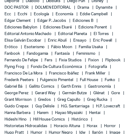
Deporte
Diábolo
Dibbuks
Diego Pun
Disney
DOC PASTOR
DOLMEN EDITORIAL
Drama
Dynamite
Ecc
Ecchi
Ecología
Economía
Eddie Campbell
Edgar Clement
Edgar P. Jacobs
Ediciones B
Ediciones Babylon
Ediciones Ekaré
Edicions Ponent
Editorial Antonio Machado
Editorial Planeta
El Torres
Elisa Galván Escobar
Enric Abulí
Ensayo
Eric Powell
Erótico
Esoterismo
Fábio Moon
Familia Usaka
Fanbook
Fandogamia
Fantasía
Feminismo
Fernando De Felipe
Fers
Fixia Studios
Fixion
Flipbook
Flying Frog
Fondo De Cultura Económica
Fotografía
Francisco De La Mora
Francisco Ibáñez
Frank Miller
Frederik Peeters
Fulgencio Pimentel
Full House
Funko
Gabriel Bá
Gallito Comics
Garth Ennis
Gastronomía
George Perez
Gerard Way
Germán Butze
Glénat
Gore
Grant Morrison
Gredos
Greg Capullo
Greg Rucka
Guido Crepax
Guy Delisle
H.G. Santarriaga
H.P. Lovecraft
Hanna Barbera
Harem
Hayao Miyazaki
Hentai
Hideshi Hino
Hill House Comics
Histórico
Historietas Hidrocalidas
Horacio Altuna
Horax
Horror
Hugo Pratt
Humor
Humor Negro
Idw
Ilarión
Image