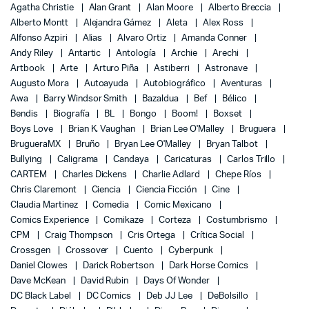
Agatha Christie
Alan Grant
Alan Moore
Alberto Breccia
Alberto Montt
Alejandra Gámez
Aleta
Alex Ross
Alfonso Azpiri
Alias
Alvaro Ortiz
Amanda Conner
Andy Riley
Antartic
Antología
Archie
Arechi
Artbook
Arte
Arturo Piña
Astiberri
Astronave
Augusto Mora
Autoayuda
Autobiográfico
Aventuras
Awa
Barry Windsor Smith
Bazaldua
Bef
Bélico
Bendis
Biografía
BL
Bongo
Boom!
Boxset
Boys Love
Brian K. Vaughan
Brian Lee O'Malley
Bruguera
BrugueraMX
Bruño
Bryan Lee O'Malley
Bryan Talbot
Bullying
Caligrama
Candaya
Caricaturas
Carlos Trillo
CARTEM
Charles Dickens
Charlie Adlard
Chepe Ríos
Chris Claremont
Ciencia
Ciencia Ficción
Cine
Claudia Martinez
Comedia
Comic Mexicano
Comics Experience
Comikaze
Corteza
Costumbrismo
CPM
Craig Thompson
Cris Ortega
Crítica Social
Crossgen
Crossover
Cuento
Cyberpunk
Daniel Clowes
Darick Robertson
Dark Horse Comics
Dave McKean
David Rubin
Days Of Wonder
DC Black Label
DC Comics
Deb JJ Lee
DeBolsillo