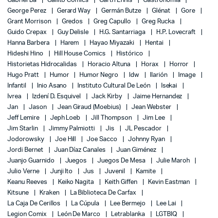
Gabriel Bá
Gallito Comics
Garth Ennis
Gastronomía
George Perez
Gerard Way
Germán Butze
Glénat
Gore
Grant Morrison
Gredos
Greg Capullo
Greg Rucka
Guido Crepax
Guy Delisle
H.G. Santarriaga
H.P. Lovecraft
Hanna Barbera
Harem
Hayao Miyazaki
Hentai
Hideshi Hino
Hill House Comics
Histórico
Historietas Hidrocalidas
Horacio Altuna
Horax
Horror
Hugo Pratt
Humor
Humor Negro
Idw
Ilarión
Image
Infantil
Inio Asano
Instituto Cultural De León
Isekai
Ivrea
Izdení D. Esquivel
Jack Kirby
Jaime Hernandez
Jan
Jason
Jean Giraud (Moebius)
Jean Webster
Jeff Lemire
Jeph Loeb
Jill Thompson
Jim Lee
Jim Starlin
Jimmy Palmiotti
Jis
JL Pescador
Jodorowsky
Joe Hill
Joe Sacco
Johnny Ryan
Jordi Bernet
Juan Díaz Canales
Juan Giménez
Juanjo Guarnido
Juegos
Juegos De Mesa
Julie Maroh
Julio Verne
Junji Ito
Jus
Juvenil
Kamite
Keanu Reeves
Keiko Nagita
Keith Giffen
Kevin Eastman
Kitsune
Kraken
La Biblioteca De Carfax
La Caja De Cerillos
La Cúpula
Lee Bermejo
Lee Lai
Legion Comix
León De Marco
Letrablanka
LGTBIQ