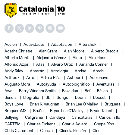
Acción
Actividades
Adaptación
Aftershok
Agatha Christie
Alan Grant
Alan Moore
Alberto Breccia
Alberto Montt
Alejandra Gámez
Aleta
Alex Ross
Alfonso Azpiri
Alias
Alvaro Ortiz
Amanda Conner
Andy Riley
Antartic
Antología
Archie
Arechi
Artbook
Arte
Arturo Piña
Astiberri
Astronave
Augusto Mora
Autoayuda
Autobiográfico
Aventuras
Awa
Barry Windsor Smith
Bazaldua
Bef
Bélico
Bendis
Biografía
BL
Bongo
Boom!
Boxset
Boys Love
Brian K. Vaughan
Brian Lee O'Malley
Bruguera
BrugueraMX
Bruño
Bryan Lee O'Malley
Bryan Talbot
Bullying
Caligrama
Candaya
Caricaturas
Carlos Trillo
CARTEM
Charles Dickens
Charlie Adlard
Chepe Ríos
Chris Claremont
Ciencia
Ciencia Ficción
Cine