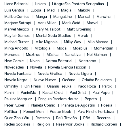
Liana Editorial
Liniers
Litografías Posters Serigrafías
Luis Gantús
Luppa
Mad
Magia
Makoki
Malibu Comics
Manga
MangaLine
Manual
Manwha
Marjane Satrapi
Mark Millar
Mark Waid
Marvel
Marvel México
Mary M. Talbot
Matt Groening
Mayfair Games
Mental Soda Studios
Merak
Michael Turner
Mike Mignola
Milky Way
Milo Manara
Mirka Andolfo
Mitología
Moda
Moebius
Momentum
Moneros
Moztros
Música
Narrativa
Neil Gaiman
New Comic
Niven
Norma Editorial
Nostromo
Novedades
Novela
Novela Ciencia Ficcion
Novela Fantasía
Novela Grafica
Novela Ligera
Novela Negra
Nuevo Nueve
Océano
Odaiba Ediciones
Ominiky
Oni Press
Osamu Tezuka
Paco Roca
Paltik
Panini
PaniniMx
Pascal Croci
Paul Grist
Paul Pope
Paulina Marquez
Penguin Random House
Pepeto
Peter Kuper
Planeta Cómic
Planeta De Agostini
Poesía
Política
Ponent Mon
Poster Book
Pura Pinche Fortaleza
Quan Zhou Wu
Racismo
Raúl Treviño
RBA
Recerca
Redes Sociales
Religión
Reservoir Books
Richard Corben