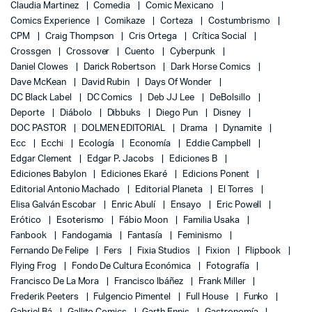
Claudia Martinez
Comedia
Comic Mexicano
Comics Experience
Comikaze
Corteza
Costumbrismo
CPM
Craig Thompson
Cris Ortega
Crítica Social
Crossgen
Crossover
Cuento
Cyberpunk
Daniel Clowes
Darick Robertson
Dark Horse Comics
Dave McKean
David Rubin
Days Of Wonder
DC Black Label
DC Comics
Deb JJ Lee
DeBolsillo
Deporte
Diábolo
Dibbuks
Diego Pun
Disney
DOC PASTOR
DOLMEN EDITORIAL
Drama
Dynamite
Ecc
Ecchi
Ecología
Economía
Eddie Campbell
Edgar Clement
Edgar P. Jacobs
Ediciones B
Ediciones Babylon
Ediciones Ekaré
Edicions Ponent
Editorial Antonio Machado
Editorial Planeta
El Torres
Elisa Galván Escobar
Enric Abulí
Ensayo
Eric Powell
Erótico
Esoterismo
Fábio Moon
Familia Usaka
Fanbook
Fandogamia
Fantasía
Feminismo
Fernando De Felipe
Fers
Fixia Studios
Fixion
Flipbook
Flying Frog
Fondo De Cultura Económica
Fotografía
Francisco De La Mora
Francisco Ibáñez
Frank Miller
Frederik Peeters
Fulgencio Pimentel
Full House
Funko