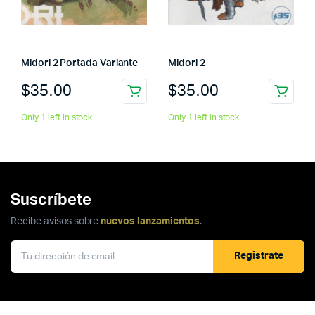
Midori 2 Portada Variante
Midori 2
$
35.00
$
35.00
Only 1 left in stock
Only 1 left in stock
Suscríbete
Recibe avisos sobre
nuevos lanzamientos
.
Registrate