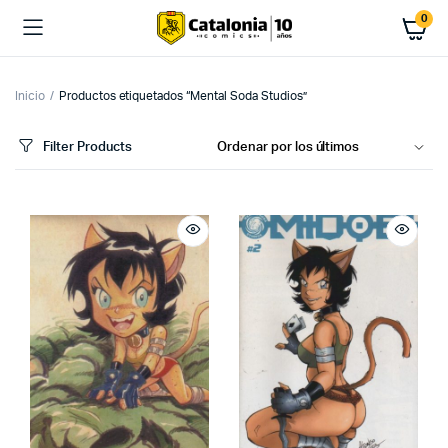
0
Inicio
Productos etiquetados “Mental Soda Studios”
Filter Products
cio
cio
imo
ximo