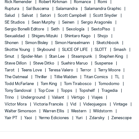
Rick Remender
Robert Kirkman
Romance
Romi
Ruptura
Sal Buscema
Salamandra
Salamandra Graphic
Salud
Salvat
Satori
Scott Campbell
Scott Snyder
SE Studios
Sean Murphy
Seinen
Sergio Aragonés
Sergio Bonelli Editore
Seth
Sexología
SextoPiso
Sexualidad
Shigeru Mizuki
Shintaro Kago
Shojo
Shonen
Simon Bisley
Simon Hanselmann
Sketchbook
Skottie Young
Skybound
SLICE OF LIFE
SLOTT
Smash
Smut
Spider-Man
Stan Lee
Steampunk
Stephen King
Steve Dillon
Steve Ditko
Suehiro Maruo
Suspense
Tarot
Teens Love
Teresa Valero
Terror
Terry Moore
The Oatmeal
Thriller
Tillie Walden
Titan Comics
TL
Todd McFarlane
Tom King
Tom Tirabosco
Tomodomo
Tony Sandoval
Top Cow
Topps
Topshelf
Tragedia
Trino
Underground
Valiant
Vértigo
Viajes
Víctor Mora
Victoria Francés
Vid
Videojuegos
Vintage
Walter Simonson
Warren Ellis
Western
Wildstorm
Yair PT
Yaoi
Yermo Ediciones
Yuri
Zdarsky
Zenescope