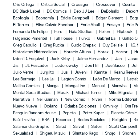
Cris Ortega
Crítica Social
Crossgen
Crossover
Cuento
DC Black Label
DC Comics
Deb JJ Lee
DeBolsillo
Depor
Ecología
Economía
Eddie Campbell
Edgar Clement
Edga
El Torres
Elisa Galván Escobar
Enric Abulí
Ensayo
Eric 
Fernando De Felipe
Fers
Fixia Studios
Fixion
Flipbook
Fulgencio Pimentel
Full House
Funko
Gabriel Bá
Gallito 
Greg Capullo
Greg Rucka
Guido Crepax
Guy Delisle
H.G.
Historietas Hidrocalidas
Horacio Altuna
Horax
Horror
H
Izdení D. Esquivel
Jack Kirby
Jaime Hernandez
Jan
Jas
Jis
JL Pescador
Jodorowsky
Joe Hill
Joe Sacco
Jo
Julio Verne
Junji Ito
Jus
Juvenil
Kamite
Keanu Reeve
Lee Bermejo
Lee Lai
Legion Comix
León De Marco
Letra
Malibu Comics
Manga
MangaLine
Manual
Manwha
Ma
Mental Soda Studios
Merak
Michael Turner
Mike Mignola
Narrativa
Neil Gaiman
New Comic
Niven
Norma Editoria
Nuevo Nueve
Océano
Odaiba Ediciones
Ominiky
Oni Pr
Penguin Random House
Pepeto
Peter Kuper
Planeta Cómic
Raúl Treviño
RBA
Recerca
Redes Sociales
Religión
Re
Salamandra Graphic
Salud
Salvat
Satori
Scott Campbel
Sexualidad
Shigeru Mizuki
Shintaro Kago
Shojo
Shonen