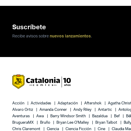
Suscríbete
Recibe avisos sobre
nuevos lanzamientos
.
Acción
Actividades
Adaptación
Aftershok
Agatha Chris
Alvaro Ortiz
Amanda Conner
Andy Riley
Antartic
Antolo
Aventuras
Awa
Barry Windsor Smith
Bazaldua
Bef
Bé
BrugueraMX
Bruño
Bryan Lee O'Malley
Bryan Talbot
Bull
Chris Claremont
Ciencia
Ciencia Ficción
Cine
Claudia Ma