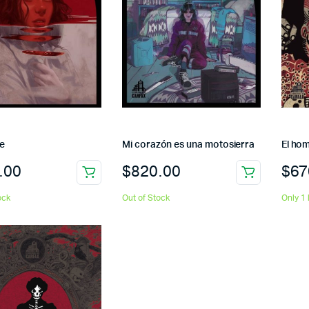
e
Mi corazón es una motosierra
El ho
.00
$
820.00
$
67
ock
Out of Stock
Only 1 