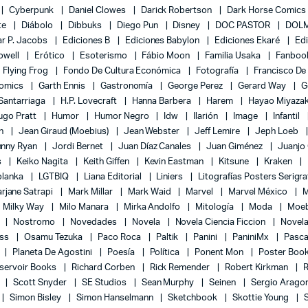
Cyberpunk
Daniel Clowes
Darick Robertson
Dark Horse Comics
te
Diábolo
Dibbuks
Diego Pun
Disney
DOC PASTOR
DOLM
r P. Jacobs
Ediciones B
Ediciones Babylon
Ediciones Ekaré
Ed
Powell
Erótico
Esoterismo
Fábio Moon
Familia Usaka
Fanboo
Flying Frog
Fondo De Cultura Económica
Fotografía
Francisco De
Comics
Garth Ennis
Gastronomía
George Perez
Gerard Way
G
 Santarriaga
H.P. Lovecraft
Hanna Barbera
Harem
Hayao Miyaza
ugo Pratt
Humor
Humor Negro
Idw
Ilarión
Image
Infantil
on
Jean Giraud (Moebius)
Jean Webster
Jeff Lemire
Jeph Loeb
hnny Ryan
Jordi Bernet
Juan Díaz Canales
Juan Giménez
Juanjo
s
Keiko Nagita
Keith Giffen
Kevin Eastman
Kitsune
Kraken
blanka
LGTBIQ
Liana Editorial
Liniers
Litografías Posters Serigra
rjane Satrapi
Mark Millar
Mark Waid
Marvel
Marvel México
M
Milky Way
Milo Manara
Mirka Andolfo
Mitología
Moda
Moe
l
Nostromo
Novedades
Novela
Novela Ciencia Ficcion
Novela
ess
Osamu Tezuka
Paco Roca
Paltik
Panini
PaniniMx
Pasca
Planeta De Agostini
Poesía
Política
Ponent Mon
Poster Boo
servoir Books
Richard Corben
Rick Remender
Robert Kirkman
l
Scott Snyder
SE Studios
Sean Murphy
Seinen
Sergio Arago
Simon Bisley
Simon Hanselmann
Sketchbook
Skottie Young