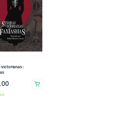
victorianas :
as
.00
ock