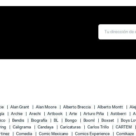
tie
Alan Grant
Alan Moore
Alberto Breccia
Alberto Montt
Ale
gía
Archie
Arechi
Artbook
Arte
Arturo Piña
Astiberri
A
lico
Bendis
Biografía
BL
Bongo
Boom!
Boxset
Boys L
ying
Caligrama
Candaya
Caricaturas
Carlos Trillo
CARTEM
rtinez
Comedia
Comic Mexicano
Comics Experience
Comikaze