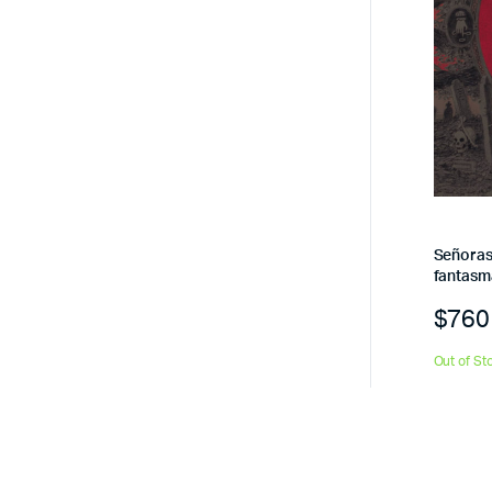
Señoras 
fantasm
$
760
Out of St