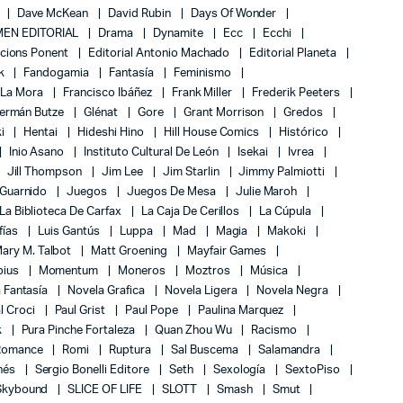
Dave McKean
David Rubin
Days Of Wonder
EN EDITORIAL
Drama
Dynamite
Ecc
Ecchi
icions Ponent
Editorial Antonio Machado
Editorial Planeta
k
Fandogamia
Fantasía
Feminismo
 La Mora
Francisco Ibáñez
Frank Miller
Frederik Peeters
ermán Butze
Glénat
Gore
Grant Morrison
Gredos
ki
Hentai
Hideshi Hino
Hill House Comics
Histórico
Inio Asano
Instituto Cultural De León
Isekai
Ivrea
Jill Thompson
Jim Lee
Jim Starlin
Jimmy Palmiotti
 Guarnido
Juegos
Juegos De Mesa
Julie Maroh
La Biblioteca De Carfax
La Caja De Cerillos
La Cúpula
fías
Luis Gantús
Luppa
Mad
Magia
Makoki
ary M. Talbot
Matt Groening
Mayfair Games
bius
Momentum
Moneros
Moztros
Música
 Fantasía
Novela Grafica
Novela Ligera
Novela Negra
l Croci
Paul Grist
Paul Pope
Paulina Marquez
k
Pura Pinche Fortaleza
Quan Zhou Wu
Racismo
Romance
Romi
Ruptura
Sal Buscema
Salamandra
nés
Sergio Bonelli Editore
Seth
Sexología
SextoPiso
Skybound
SLICE OF LIFE
SLOTT
Smash
Smut