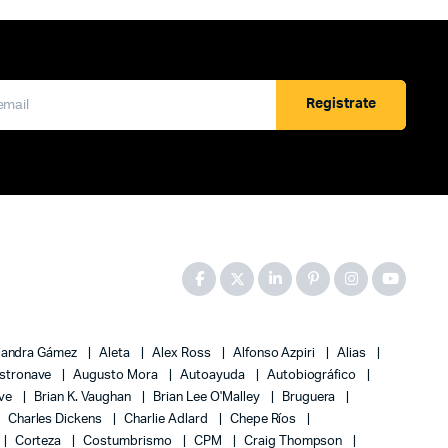
Registrate
jandra Gámez
Aleta
Alex Ross
Alfonso Azpiri
Alias
stronave
Augusto Mora
Autoayuda
Autobiográfico
ove
Brian K. Vaughan
Brian Lee O'Malley
Bruguera
Charles Dickens
Charlie Adlard
Chepe Ríos
Corteza
Costumbrismo
CPM
Craig Thompson