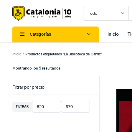
Inicio
T
Categorías
Inicio
Productos etiquetados “La Biblioteca de Carfax”
Ordenado
Mostrando los 5 resultados
por
los
últimos
Filtrar por precio
FILTRAR
Precio
Precio
mínimo
máximo