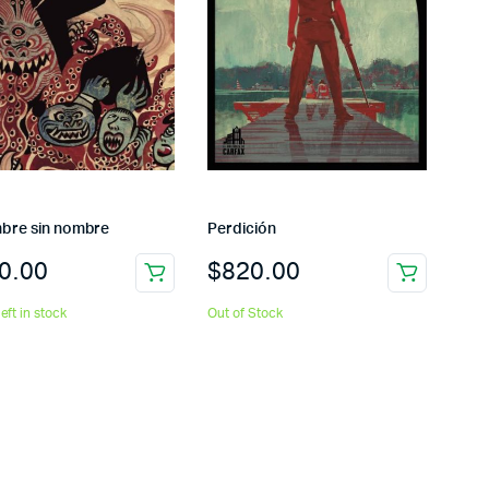
mbre sin nombre
Perdición
0.00
$
820.00
left in stock
Out of Stock