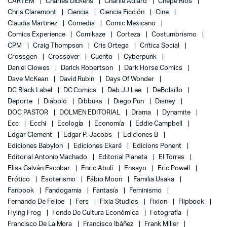
CARTEM
Charles Dickens
Charlie Adlard
Chepe Ríos
Chris Claremont
Ciencia
Ciencia Ficción
Cine
Claudia Martinez
Comedia
Comic Mexicano
Comics Experience
Comikaze
Corteza
Costumbrismo
CPM
Craig Thompson
Cris Ortega
Crítica Social
Crossgen
Crossover
Cuento
Cyberpunk
Daniel Clowes
Darick Robertson
Dark Horse Comics
Dave McKean
David Rubin
Days Of Wonder
DC Black Label
DC Comics
Deb JJ Lee
DeBolsillo
Deporte
Diábolo
Dibbuks
Diego Pun
Disney
DOC PASTOR
DOLMEN EDITORIAL
Drama
Dynamite
Ecc
Ecchi
Ecología
Economía
Eddie Campbell
Edgar Clement
Edgar P. Jacobs
Ediciones B
Ediciones Babylon
Ediciones Ekaré
Edicions Ponent
Editorial Antonio Machado
Editorial Planeta
El Torres
Elisa Galván Escobar
Enric Abulí
Ensayo
Eric Powell
Erótico
Esoterismo
Fábio Moon
Familia Usaka
Fanbook
Fandogamia
Fantasía
Feminismo
Fernando De Felipe
Fers
Fixia Studios
Fixion
Flipbook
Flying Frog
Fondo De Cultura Económica
Fotografía
Francisco De La Mora
Francisco Ibáñez
Frank Miller