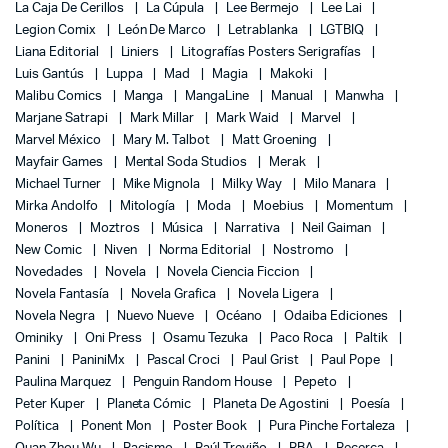
La Caja De Cerillos
La Cúpula
Lee Bermejo
Lee Lai
Legion Comix
León De Marco
Letrablanka
LGTBIQ
Liana Editorial
Liniers
Litografías Posters Serigrafías
Luis Gantús
Luppa
Mad
Magia
Makoki
Malibu Comics
Manga
MangaLine
Manual
Manwha
Marjane Satrapi
Mark Millar
Mark Waid
Marvel
Marvel México
Mary M. Talbot
Matt Groening
Mayfair Games
Mental Soda Studios
Merak
Michael Turner
Mike Mignola
Milky Way
Milo Manara
Mirka Andolfo
Mitología
Moda
Moebius
Momentum
Moneros
Moztros
Música
Narrativa
Neil Gaiman
New Comic
Niven
Norma Editorial
Nostromo
Novedades
Novela
Novela Ciencia Ficcion
Novela Fantasía
Novela Grafica
Novela Ligera
Novela Negra
Nuevo Nueve
Océano
Odaiba Ediciones
Ominiky
Oni Press
Osamu Tezuka
Paco Roca
Paltik
Panini
PaniniMx
Pascal Croci
Paul Grist
Paul Pope
Paulina Marquez
Penguin Random House
Pepeto
Peter Kuper
Planeta Cómic
Planeta De Agostini
Poesía
Política
Ponent Mon
Poster Book
Pura Pinche Fortaleza