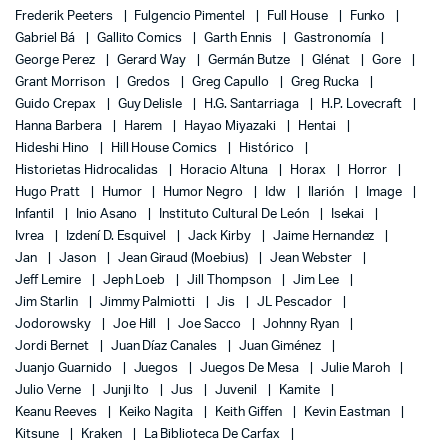
Frederik Peeters
Fulgencio Pimentel
Full House
Funko
Gabriel Bá
Gallito Comics
Garth Ennis
Gastronomía
George Perez
Gerard Way
Germán Butze
Glénat
Gore
Grant Morrison
Gredos
Greg Capullo
Greg Rucka
Guido Crepax
Guy Delisle
H.G. Santarriaga
H.P. Lovecraft
Hanna Barbera
Harem
Hayao Miyazaki
Hentai
Hideshi Hino
Hill House Comics
Histórico
Historietas Hidrocalidas
Horacio Altuna
Horax
Horror
Hugo Pratt
Humor
Humor Negro
Idw
Ilarión
Image
Infantil
Inio Asano
Instituto Cultural De León
Isekai
Ivrea
Izdení D. Esquivel
Jack Kirby
Jaime Hernandez
Jan
Jason
Jean Giraud (Moebius)
Jean Webster
Jeff Lemire
Jeph Loeb
Jill Thompson
Jim Lee
Jim Starlin
Jimmy Palmiotti
Jis
JL Pescador
Jodorowsky
Joe Hill
Joe Sacco
Johnny Ryan
Jordi Bernet
Juan Díaz Canales
Juan Giménez
Juanjo Guarnido
Juegos
Juegos De Mesa
Julie Maroh
Julio Verne
Junji Ito
Jus
Juvenil
Kamite
Keanu Reeves
Keiko Nagita
Keith Giffen
Kevin Eastman
Kitsune
Kraken
La Biblioteca De Carfax