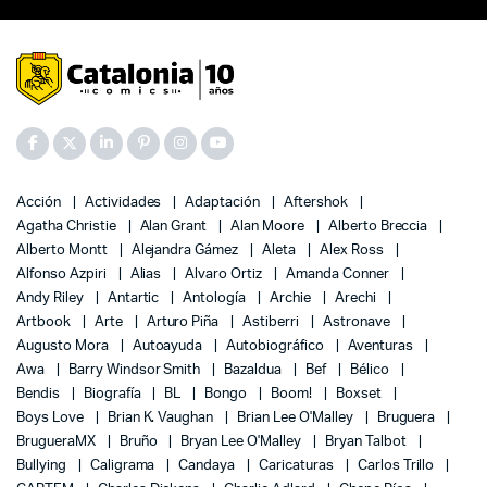
Acción
Actividades
Adaptación
Aftershok
Agatha Christie
Alan Grant
Alan Moore
Alberto Breccia
Alberto Montt
Alejandra Gámez
Aleta
Alex Ross
Alfonso Azpiri
Alias
Alvaro Ortiz
Amanda Conner
Andy Riley
Antartic
Antología
Archie
Arechi
Artbook
Arte
Arturo Piña
Astiberri
Astronave
Augusto Mora
Autoayuda
Autobiográfico
Aventuras
Awa
Barry Windsor Smith
Bazaldua
Bef
Bélico
Bendis
Biografía
BL
Bongo
Boom!
Boxset
Boys Love
Brian K. Vaughan
Brian Lee O'Malley
Bruguera
BrugueraMX
Bruño
Bryan Lee O'Malley
Bryan Talbot
Bullying
Caligrama
Candaya
Caricaturas
Carlos Trillo