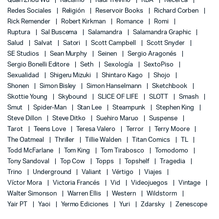
Quan Zhou Wu
Racismo
Raúl Treviño
RBA
Recerca
Redes Sociales
Religión
Reservoir Books
Richard Corben
Rick Remender
Robert Kirkman
Romance
Romi
Ruptura
Sal Buscema
Salamandra
Salamandra Graphic
Salud
Salvat
Satori
Scott Campbell
Scott Snyder
SE Studios
Sean Murphy
Seinen
Sergio Aragonés
Sergio Bonelli Editore
Seth
Sexología
SextoPiso
Sexualidad
Shigeru Mizuki
Shintaro Kago
Shojo
Shonen
Simon Bisley
Simon Hanselmann
Sketchbook
Skottie Young
Skybound
SLICE OF LIFE
SLOTT
Smash
Smut
Spider-Man
Stan Lee
Steampunk
Stephen King
Steve Dillon
Steve Ditko
Suehiro Maruo
Suspense
Tarot
Teens Love
Teresa Valero
Terror
Terry Moore
The Oatmeal
Thriller
Tillie Walden
Titan Comics
TL
Todd McFarlane
Tom King
Tom Tirabosco
Tomodomo
Tony Sandoval
Top Cow
Topps
Topshelf
Tragedia
Trino
Underground
Valiant
Vértigo
Viajes
Víctor Mora
Victoria Francés
Vid
Videojuegos
Vintage
Walter Simonson
Warren Ellis
Western
Wildstorm
Yair PT
Yaoi
Yermo Ediciones
Yuri
Zdarsky
Zenescope