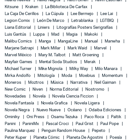
Keanu Reeves
Keiko Nagita
Keith Giffen
Kevin Eastman
Kitsune
Kraken
La Biblioteca De Carfax
La Caja De Cerillos
La Cúpula
Lee Bermejo
Lee Lai
Legion Comix
León De Marco
Letrablanka
LGTBIQ
Liana Editorial
Liniers
Litografías Posters Serigrafías
Luis Gantús
Luppa
Mad
Magia
Makoki
Malibu Comics
Manga
MangaLine
Manual
Manwha
Marjane Satrapi
Mark Millar
Mark Waid
Marvel
Marvel México
Mary M. Talbot
Matt Groening
Mayfair Games
Mental Soda Studios
Merak
Michael Turner
Mike Mignola
Milky Way
Milo Manara
Mirka Andolfo
Mitología
Moda
Moebius
Momentum
Moneros
Moztros
Música
Narrativa
Neil Gaiman
New Comic
Niven
Norma Editorial
Nostromo
Novedades
Novela
Novela Ciencia Ficcion
Novela Fantasía
Novela Grafica
Novela Ligera
Novela Negra
Nuevo Nueve
Océano
Odaiba Ediciones
Ominiky
Oni Press
Osamu Tezuka
Paco Roca
Paltik
Panini
PaniniMx
Pascal Croci
Paul Grist
Paul Pope
Paulina Marquez
Penguin Random House
Pepeto
Peter Kuper
Planeta Cómic
Planeta De Agostini
Poesía