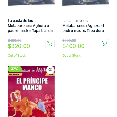
La casta de los
La casta de los
Metabarones : Aghora el
Metabarones : Aghora el
padre-madre. Tapa blanda
padre-madre. Tapa dura
El
El
El
El
$
400.00
$
500.00
$
320.00
$
400.00
precio
precio
precio
precio
original
actual
original
actual
Out of Stock
Out of Stock
era:
es:
era:
es:
32%
$400.00.
$320.00.
$500.00.
$400.00.