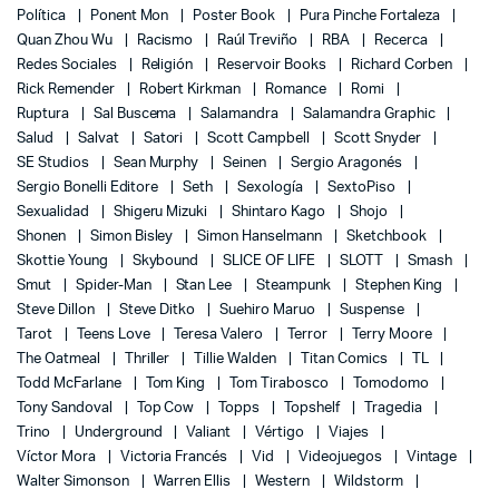
Política
Ponent Mon
Poster Book
Pura Pinche Fortaleza
Quan Zhou Wu
Racismo
Raúl Treviño
RBA
Recerca
Redes Sociales
Religión
Reservoir Books
Richard Corben
Rick Remender
Robert Kirkman
Romance
Romi
Ruptura
Sal Buscema
Salamandra
Salamandra Graphic
Salud
Salvat
Satori
Scott Campbell
Scott Snyder
SE Studios
Sean Murphy
Seinen
Sergio Aragonés
Sergio Bonelli Editore
Seth
Sexología
SextoPiso
Sexualidad
Shigeru Mizuki
Shintaro Kago
Shojo
Shonen
Simon Bisley
Simon Hanselmann
Sketchbook
Skottie Young
Skybound
SLICE OF LIFE
SLOTT
Smash
Smut
Spider-Man
Stan Lee
Steampunk
Stephen King
Steve Dillon
Steve Ditko
Suehiro Maruo
Suspense
Tarot
Teens Love
Teresa Valero
Terror
Terry Moore
The Oatmeal
Thriller
Tillie Walden
Titan Comics
TL
Todd McFarlane
Tom King
Tom Tirabosco
Tomodomo
Tony Sandoval
Top Cow
Topps
Topshelf
Tragedia
Trino
Underground
Valiant
Vértigo
Viajes
Víctor Mora
Victoria Francés
Vid
Videojuegos
Vintage
Walter Simonson
Warren Ellis
Western
Wildstorm