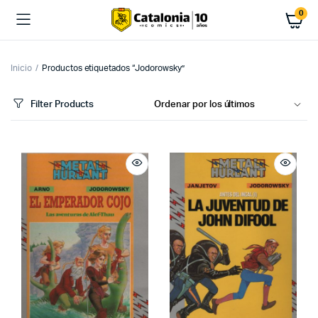
0
Inicio
Productos etiquetados “Jodorowsky”
Filter Products
cio
cio
imo
ximo