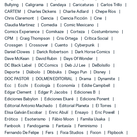
Bullying
Caligrama
Candaya
Caricaturas
Carlos Trillo
CARTEM
Charles Dickens
Charlie Adlard
Chepe Ríos
Chris Claremont
Ciencia
Ciencia Ficción
Cine
Claudia Martinez
Comedia
Comic Mexicano
Comics Experience
Comikaze
Corteza
Costumbrismo
CPM
Craig Thompson
Cris Ortega
Crítica Social
Crossgen
Crossover
Cuento
Cyberpunk
Daniel Clowes
Darick Robertson
Dark Horse Comics
Dave McKean
David Rubin
Days Of Wonder
DC Black Label
DC Comics
Deb JJ Lee
DeBolsillo
Deporte
Diábolo
Dibbuks
Diego Pun
Disney
DOC PASTOR
DOLMEN EDITORIAL
Drama
Dynamite
Ecc
Ecchi
Ecología
Economía
Eddie Campbell
Edgar Clement
Edgar P. Jacobs
Ediciones B
Ediciones Babylon
Ediciones Ekaré
Edicions Ponent
Editorial Antonio Machado
Editorial Planeta
El Torres
Elisa Galván Escobar
Enric Abulí
Ensayo
Eric Powell
Erótico
Esoterismo
Fábio Moon
Familia Usaka
Fanbook
Fandogamia
Fantasía
Feminismo
Fernando De Felipe
Fers
Fixia Studios
Fixion
Flipbook