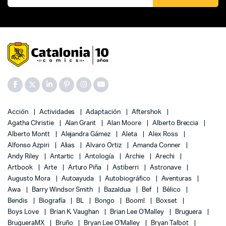
Acción
Actividades
Adaptación
Aftershok
Agatha Christie
Alan Grant
Alan Moore
Alberto Breccia
Alberto Montt
Alejandra Gámez
Aleta
Alex Ross
Alfonso Azpiri
Alias
Alvaro Ortiz
Amanda Conner
Andy Riley
Antartic
Antología
Archie
Arechi
Artbook
Arte
Arturo Piña
Astiberri
Astronave
Augusto Mora
Autoayuda
Autobiográfico
Aventuras
Awa
Barry Windsor Smith
Bazaldua
Bef
Bélico
Bendis
Biografía
BL
Bongo
Boom!
Boxset
Boys Love
Brian K. Vaughan
Brian Lee O'Malley
Bruguera
BrugueraMX
Bruño
Bryan Lee O'Malley
Bryan Talbot