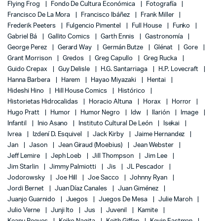
Flying Frog
Fondo De Cultura Económica
Fotografía
Francisco De La Mora
Francisco Ibáñez
Frank Miller
Frederik Peeters
Fulgencio Pimentel
Full House
Funko
Gabriel Bá
Gallito Comics
Garth Ennis
Gastronomía
George Perez
Gerard Way
Germán Butze
Glénat
Gore
Grant Morrison
Gredos
Greg Capullo
Greg Rucka
Guido Crepax
Guy Delisle
H.G. Santarriaga
H.P. Lovecraft
Hanna Barbera
Harem
Hayao Miyazaki
Hentai
Hideshi Hino
Hill House Comics
Histórico
Historietas Hidrocalidas
Horacio Altuna
Horax
Horror
Hugo Pratt
Humor
Humor Negro
Idw
Ilarión
Image
Infantil
Inio Asano
Instituto Cultural De León
Isekai
Ivrea
Izdení D. Esquivel
Jack Kirby
Jaime Hernandez
Jan
Jason
Jean Giraud (Moebius)
Jean Webster
Jeff Lemire
Jeph Loeb
Jill Thompson
Jim Lee
Jim Starlin
Jimmy Palmiotti
Jis
JL Pescador
Jodorowsky
Joe Hill
Joe Sacco
Johnny Ryan
Jordi Bernet
Juan Díaz Canales
Juan Giménez
Juanjo Guarnido
Juegos
Juegos De Mesa
Julie Maroh
Julio Verne
Junji Ito
Jus
Juvenil
Kamite