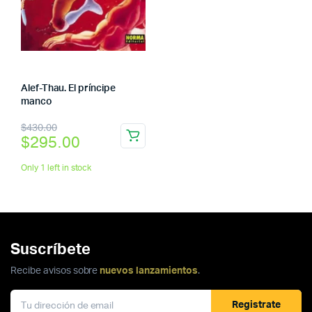
Alef-Thau. El príncipe
manco
El
El
$
430.00
$
295.00
precio
precio
original
actual
Only 1 left in stock
era:
es:
$430.00.
$295.00.
Suscríbete
Recibe avisos sobre
nuevos lanzamientos
.
Registrate