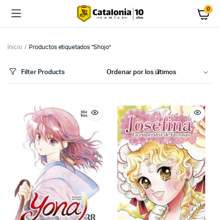
0
Inicio
Productos etiquetados “Shojo”
Filter Products
cio
cio
imo
ximo