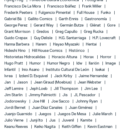
Flying Frog
Fondo De Cultura Económica
Fotografía
Francisco De La Mora
Francisco Ibáñez
Frank Miller
Frederik Peeters
Fulgencio Pimentel
Full House
Funko
Gabriel Bá
Gallito Comics
Garth Ennis
Gastronomía
George Perez
Gerard Way
Germán Butze
Glénat
Gore
Grant Morrison
Gredos
Greg Capullo
Greg Rucka
Guido Crepax
Guy Delisle
H.G. Santarriaga
H.P. Lovecraft
Hanna Barbera
Harem
Hayao Miyazaki
Hentai
Hideshi Hino
Hill House Comics
Histórico
Historietas Hidrocalidas
Horacio Altuna
Horax
Horror
Hugo Pratt
Humor
Humor Negro
Idw
Ilarión
Image
Infantil
Inio Asano
Instituto Cultural De León
Isekai
Ivrea
Izdení D. Esquivel
Jack Kirby
Jaime Hernandez
Jan
Jason
Jean Giraud (Moebius)
Jean Webster
Jeff Lemire
Jeph Loeb
Jill Thompson
Jim Lee
Jim Starlin
Jimmy Palmiotti
Jis
JL Pescador
Jodorowsky
Joe Hill
Joe Sacco
Johnny Ryan
Jordi Bernet
Juan Díaz Canales
Juan Giménez
Juanjo Guarnido
Juegos
Juegos De Mesa
Julie Maroh
Julio Verne
Junji Ito
Jus
Juvenil
Kamite
Keanu Reeves
Keiko Nagita
Keith Giffen
Kevin Eastman