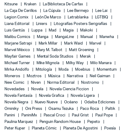
Kitsune
Kraken
La Biblioteca De Carfax
La Caja De Cerillos
La Cúpula
Lee Bermejo
Lee Lai
Legion Comix
León De Marco
Letrablanka
LGTBIQ
Liana Editorial
Liniers
Litografías Posters Serigrafías
Luis Gantús
Luppa
Mad
Magia
Makoki
Malibu Comics
Manga
MangaLine
Manual
Manwha
Marjane Satrapi
Mark Millar
Mark Waid
Marvel
Marvel México
Mary M. Talbot
Matt Groening
Mayfair Games
Mental Soda Studios
Merak
Michael Turner
Mike Mignola
Milky Way
Milo Manara
Mirka Andolfo
Mitología
Moda
Moebius
Momentum
Moneros
Moztros
Música
Narrativa
Neil Gaiman
New Comic
Niven
Norma Editorial
Nostromo
Novedades
Novela
Novela Ciencia Ficcion
Novela Fantasía
Novela Grafica
Novela Ligera
Novela Negra
Nuevo Nueve
Océano
Odaiba Ediciones
Ominiky
Oni Press
Osamu Tezuka
Paco Roca
Paltik
Panini
PaniniMx
Pascal Croci
Paul Grist
Paul Pope
Paulina Marquez
Penguin Random House
Pepeto
Peter Kuper
Planeta Cómic
Planeta De Agostini
Poesía