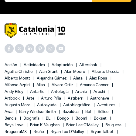
Acción
Actividades
Adaptación
Aftershok
Agatha Christie
Alan Grant
Alan Moore
Alberto Breccia
Alberto Montt
Alejandra Gámez
Aleta
Alex Ross
Alfonso Azpiri
Alias
Alvaro Ortiz
Amanda Conner
Andy Riley
Antartic
Antología
Archie
Arechi
Artbook
Arte
Arturo Piña
Astiberri
Astronave
Augusto Mora
Autoayuda
Autobiográfico
Aventuras
Awa
Barry Windsor Smith
Bazaldua
Bef
Bélico
Bendis
Biografía
BL
Bongo
Boom!
Boxset
Boys Love
Brian K. Vaughan
Brian Lee O'Malley
Bruguera
BrugueraMX
Bruño
Bryan Lee O'Malley
Bryan Talbot