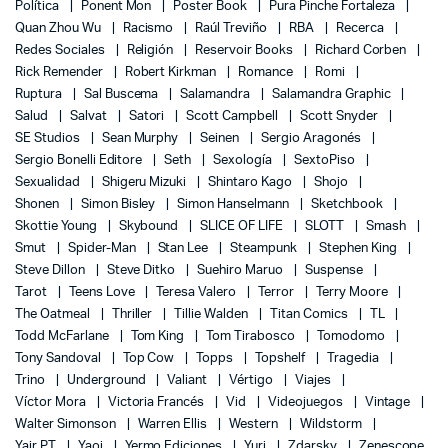
Política
Ponent Mon
Poster Book
Pura Pinche Fortaleza
Quan Zhou Wu
Racismo
Raúl Treviño
RBA
Recerca
Redes Sociales
Religión
Reservoir Books
Richard Corben
Rick Remender
Robert Kirkman
Romance
Romi
Ruptura
Sal Buscema
Salamandra
Salamandra Graphic
Salud
Salvat
Satori
Scott Campbell
Scott Snyder
SE Studios
Sean Murphy
Seinen
Sergio Aragonés
Sergio Bonelli Editore
Seth
Sexología
SextoPiso
Sexualidad
Shigeru Mizuki
Shintaro Kago
Shojo
Shonen
Simon Bisley
Simon Hanselmann
Sketchbook
Skottie Young
Skybound
SLICE OF LIFE
SLOTT
Smash
Smut
Spider-Man
Stan Lee
Steampunk
Stephen King
Steve Dillon
Steve Ditko
Suehiro Maruo
Suspense
Tarot
Teens Love
Teresa Valero
Terror
Terry Moore
The Oatmeal
Thriller
Tillie Walden
Titan Comics
TL
Todd McFarlane
Tom King
Tom Tirabosco
Tomodomo
Tony Sandoval
Top Cow
Topps
Topshelf
Tragedia
Trino
Underground
Valiant
Vértigo
Viajes
Víctor Mora
Victoria Francés
Vid
Videojuegos
Vintage
Walter Simonson
Warren Ellis
Western
Wildstorm
Yair PT
Yaoi
Yermo Ediciones
Yuri
Zdarsky
Zenescope