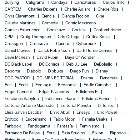
Bullying
Caligrama
Candaya
Caricaturas
Carlos Trillo
CARTEM
Charles Dickens
Charlie Adlard
Chepe Ríos
Chris Claremont
Ciencia
Ciencia Ficción
Cine
Claudia Martinez
Comedia
Comic Mexicano
Comics Experience
Comikaze
Corteza
Costumbrismo
CPM
Craig Thompson
Cris Ortega
Crítica Social
Crossgen
Crossover
Cuento
Cyberpunk
Daniel Clowes
Darick Robertson
Dark Horse Comics
Dave McKean
David Rubin
Days Of Wonder
DC Black Label
DC Comics
Deb JJ Lee
DeBolsillo
Deporte
Diábolo
Dibbuks
Diego Pun
Disney
DOC PASTOR
DOLMEN EDITORIAL
Drama
Dynamite
Ecc
Ecchi
Ecología
Economía
Eddie Campbell
Edgar Clement
Edgar P. Jacobs
Ediciones B
Ediciones Babylon
Ediciones Ekaré
Edicions Ponent
Editorial Antonio Machado
Editorial Planeta
El Torres
Elisa Galván Escobar
Enric Abulí
Ensayo
Eric Powell
Erótico
Esoterismo
Fábio Moon
Familia Usaka
Fanbook
Fandogamia
Fantasía
Feminismo
Fernando De Felipe
Fers
Fixia Studios
Fixion
Flipbook