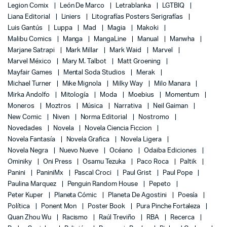
Legion Comix
León De Marco
Letrablanka
LGTBIQ
Liana Editorial
Liniers
Litografías Posters Serigrafías
Luis Gantús
Luppa
Mad
Magia
Makoki
Malibu Comics
Manga
MangaLine
Manual
Manwha
Marjane Satrapi
Mark Millar
Mark Waid
Marvel
Marvel México
Mary M. Talbot
Matt Groening
Mayfair Games
Mental Soda Studios
Merak
Michael Turner
Mike Mignola
Milky Way
Milo Manara
Mirka Andolfo
Mitología
Moda
Moebius
Momentum
Moneros
Moztros
Música
Narrativa
Neil Gaiman
New Comic
Niven
Norma Editorial
Nostromo
Novedades
Novela
Novela Ciencia Ficcion
Novela Fantasía
Novela Grafica
Novela Ligera
Novela Negra
Nuevo Nueve
Océano
Odaiba Ediciones
Ominiky
Oni Press
Osamu Tezuka
Paco Roca
Paltik
Panini
PaniniMx
Pascal Croci
Paul Grist
Paul Pope
Paulina Marquez
Penguin Random House
Pepeto
Peter Kuper
Planeta Cómic
Planeta De Agostini
Poesía
Política
Ponent Mon
Poster Book
Pura Pinche Fortaleza
Quan Zhou Wu
Racismo
Raúl Treviño
RBA
Recerca