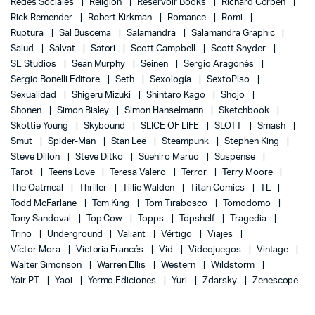
Redes Sociales
Religión
Reservoir Books
Richard Corben
Rick Remender
Robert Kirkman
Romance
Romi
Ruptura
Sal Buscema
Salamandra
Salamandra Graphic
Salud
Salvat
Satori
Scott Campbell
Scott Snyder
SE Studios
Sean Murphy
Seinen
Sergio Aragonés
Sergio Bonelli Editore
Seth
Sexología
SextoPiso
Sexualidad
Shigeru Mizuki
Shintaro Kago
Shojo
Shonen
Simon Bisley
Simon Hanselmann
Sketchbook
Skottie Young
Skybound
SLICE OF LIFE
SLOTT
Smash
Smut
Spider-Man
Stan Lee
Steampunk
Stephen King
Steve Dillon
Steve Ditko
Suehiro Maruo
Suspense
Tarot
Teens Love
Teresa Valero
Terror
Terry Moore
The Oatmeal
Thriller
Tillie Walden
Titan Comics
TL
Todd McFarlane
Tom King
Tom Tirabosco
Tomodomo
Tony Sandoval
Top Cow
Topps
Topshelf
Tragedia
Trino
Underground
Valiant
Vértigo
Viajes
Víctor Mora
Victoria Francés
Vid
Videojuegos
Vintage
Walter Simonson
Warren Ellis
Western
Wildstorm
Yair PT
Yaoi
Yermo Ediciones
Yuri
Zdarsky
Zenescope