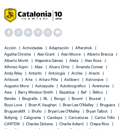
Acción
Actividades
Adaptación
Aftershok
Agatha Christie
Alan Grant
Alan Moore
Alberto Breccia
Alberto Montt
Alejandra Gámez
Aleta
Alex Ross
Alfonso Azpiri
Alias
Alvaro Ortiz
Amanda Conner
Andy Riley
Antartic
Antología
Archie
Arechi
Artbook
Arte
Arturo Piña
Astiberri
Astronave
Augusto Mora
Autoayuda
Autobiográfico
Aventuras
Awa
Barry Windsor Smith
Bazaldua
Bef
Bélico
Bendis
Biografía
BL
Bongo
Boom!
Boxset
Boys Love
Brian K. Vaughan
Brian Lee O'Malley
Bruguera
BrugueraMX
Bruño
Bryan Lee O'Malley
Bryan Talbot
Bullying
Caligrama
Candaya
Caricaturas
Carlos Trillo
CARTEM
Charles Dickens
Charlie Adlard
Chepe Ríos