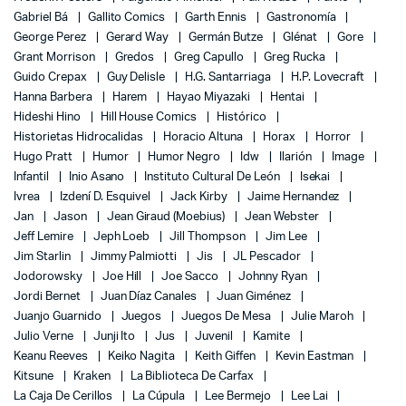
Gabriel Bá
Gallito Comics
Garth Ennis
Gastronomía
George Perez
Gerard Way
Germán Butze
Glénat
Gore
Grant Morrison
Gredos
Greg Capullo
Greg Rucka
Guido Crepax
Guy Delisle
H.G. Santarriaga
H.P. Lovecraft
Hanna Barbera
Harem
Hayao Miyazaki
Hentai
Hideshi Hino
Hill House Comics
Histórico
Historietas Hidrocalidas
Horacio Altuna
Horax
Horror
Hugo Pratt
Humor
Humor Negro
Idw
Ilarión
Image
Infantil
Inio Asano
Instituto Cultural De León
Isekai
Ivrea
Izdení D. Esquivel
Jack Kirby
Jaime Hernandez
Jan
Jason
Jean Giraud (Moebius)
Jean Webster
Jeff Lemire
Jeph Loeb
Jill Thompson
Jim Lee
Jim Starlin
Jimmy Palmiotti
Jis
JL Pescador
Jodorowsky
Joe Hill
Joe Sacco
Johnny Ryan
Jordi Bernet
Juan Díaz Canales
Juan Giménez
Juanjo Guarnido
Juegos
Juegos De Mesa
Julie Maroh
Julio Verne
Junji Ito
Jus
Juvenil
Kamite
Keanu Reeves
Keiko Nagita
Keith Giffen
Kevin Eastman
Kitsune
Kraken
La Biblioteca De Carfax
La Caja De Cerillos
La Cúpula
Lee Bermejo
Lee Lai