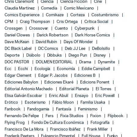
Chris Claremont
Ciencia
Ciencia Ficción
Cine
Claudia Martinez
Comedia
Comic Mexicano
Comics Experience
Comikaze
Corteza
Costumbrismo
CPM
Craig Thompson
Cris Ortega
Crítica Social
Crossgen
Crossover
Cuento
Cyberpunk
Daniel Clowes
Darick Robertson
Dark Horse Comics
Dave McKean
David Rubin
Days Of Wonder
DC Black Label
DC Comics
Deb JJ Lee
DeBolsillo
Deporte
Diábolo
Dibbuks
Diego Pun
Disney
DOC PASTOR
DOLMEN EDITORIAL
Drama
Dynamite
Ecc
Ecchi
Ecología
Economía
Eddie Campbell
Edgar Clement
Edgar P. Jacobs
Ediciones B
Ediciones Babylon
Ediciones Ekaré
Edicions Ponent
Editorial Antonio Machado
Editorial Planeta
El Torres
Elisa Galván Escobar
Enric Abulí
Ensayo
Eric Powell
Erótico
Esoterismo
Fábio Moon
Familia Usaka
Fanbook
Fandogamia
Fantasía
Feminismo
Fernando De Felipe
Fers
Fixia Studios
Fixion
Flipbook
Flying Frog
Fondo De Cultura Económica
Fotografía
Francisco De La Mora
Francisco Ibáñez
Frank Miller
Frederik Peeters
Fulgencio Pimentel
Full House
Funko