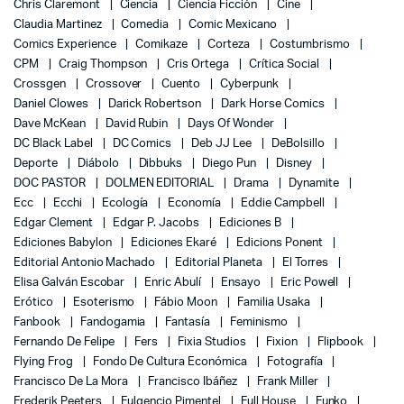
Chris Claremont
Ciencia
Ciencia Ficción
Cine
Claudia Martinez
Comedia
Comic Mexicano
Comics Experience
Comikaze
Corteza
Costumbrismo
CPM
Craig Thompson
Cris Ortega
Crítica Social
Crossgen
Crossover
Cuento
Cyberpunk
Daniel Clowes
Darick Robertson
Dark Horse Comics
Dave McKean
David Rubin
Days Of Wonder
DC Black Label
DC Comics
Deb JJ Lee
DeBolsillo
Deporte
Diábolo
Dibbuks
Diego Pun
Disney
DOC PASTOR
DOLMEN EDITORIAL
Drama
Dynamite
Ecc
Ecchi
Ecología
Economía
Eddie Campbell
Edgar Clement
Edgar P. Jacobs
Ediciones B
Ediciones Babylon
Ediciones Ekaré
Edicions Ponent
Editorial Antonio Machado
Editorial Planeta
El Torres
Elisa Galván Escobar
Enric Abulí
Ensayo
Eric Powell
Erótico
Esoterismo
Fábio Moon
Familia Usaka
Fanbook
Fandogamia
Fantasía
Feminismo
Fernando De Felipe
Fers
Fixia Studios
Fixion
Flipbook
Flying Frog
Fondo De Cultura Económica
Fotografía
Francisco De La Mora
Francisco Ibáñez
Frank Miller
Frederik Peeters
Fulgencio Pimentel
Full House
Funko