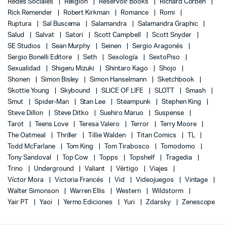
Redes Sociales
Religión
Reservoir Books
Richard Corben
Rick Remender
Robert Kirkman
Romance
Romi
Ruptura
Sal Buscema
Salamandra
Salamandra Graphic
Salud
Salvat
Satori
Scott Campbell
Scott Snyder
SE Studios
Sean Murphy
Seinen
Sergio Aragonés
Sergio Bonelli Editore
Seth
Sexología
SextoPiso
Sexualidad
Shigeru Mizuki
Shintaro Kago
Shojo
Shonen
Simon Bisley
Simon Hanselmann
Sketchbook
Skottie Young
Skybound
SLICE OF LIFE
SLOTT
Smash
Smut
Spider-Man
Stan Lee
Steampunk
Stephen King
Steve Dillon
Steve Ditko
Suehiro Maruo
Suspense
Tarot
Teens Love
Teresa Valero
Terror
Terry Moore
The Oatmeal
Thriller
Tillie Walden
Titan Comics
TL
Todd McFarlane
Tom King
Tom Tirabosco
Tomodomo
Tony Sandoval
Top Cow
Topps
Topshelf
Tragedia
Trino
Underground
Valiant
Vértigo
Viajes
Víctor Mora
Victoria Francés
Vid
Videojuegos
Vintage
Walter Simonson
Warren Ellis
Western
Wildstorm
Yair PT
Yaoi
Yermo Ediciones
Yuri
Zdarsky
Zenescope