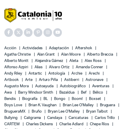
Acción
Actividades
Adaptación
Aftershok
Agatha Christie
Alan Grant
Alan Moore
Alberto Breccia
Alberto Montt
Alejandra Gámez
Aleta
Alex Ross
Alfonso Azpiri
Alias
Alvaro Ortiz
Amanda Conner
Andy Riley
Antartic
Antología
Archie
Arechi
Artbook
Arte
Arturo Piña
Astiberri
Astronave
Augusto Mora
Autoayuda
Autobiográfico
Aventuras
Awa
Barry Windsor Smith
Bazaldua
Bef
Bélico
Bendis
Biografía
BL
Bongo
Boom!
Boxset
Boys Love
Brian K. Vaughan
Brian Lee O'Malley
Bruguera
BrugueraMX
Bruño
Bryan Lee O'Malley
Bryan Talbot
Bullying
Caligrama
Candaya
Caricaturas
Carlos Trillo
CARTEM
Charles Dickens
Charlie Adlard
Chepe Ríos