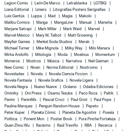
Legion Comix
León De Marco
Letrablanka
LGTBIQ
Liana Editorial
Liniers
Litografías Posters Serigrafías
Luis Gantús
Luppa
Mad
Magia
Makoki
Malibu Comics
Manga
MangaLine
Manual
Manwha
Marjane Satrapi
Mark Millar
Mark Waid
Marvel
Marvel México
Mary M. Talbot
Matt Groening
Mayfair Games
Mental Soda Studios
Merak
Michael Turner
Mike Mignola
Milky Way
Milo Manara
Mirka Andolfo
Mitología
Moda
Moebius
Momentum
Moneros
Moztros
Música
Narrativa
Neil Gaiman
New Comic
Niven
Norma Editorial
Nostromo
Novedades
Novela
Novela Ciencia Ficcion
Novela Fantasía
Novela Grafica
Novela Ligera
Novela Negra
Nuevo Nueve
Océano
Odaiba Ediciones
Ominiky
Oni Press
Osamu Tezuka
Paco Roca
Paltik
Panini
PaniniMx
Pascal Croci
Paul Grist
Paul Pope
Paulina Marquez
Penguin Random House
Pepeto
Peter Kuper
Planeta Cómic
Planeta De Agostini
Poesía
Política
Ponent Mon
Poster Book
Pura Pinche Fortaleza
Quan Zhou Wu
Racismo
Raúl Treviño
RBA
Recerca