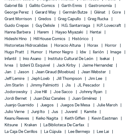
Gabriel Bá
Gallito Comics
Garth Ennis
Gastronomía
George Perez
Gerard Way
Germán Butze
Glénat
Gore
Grant Morrison
Gredos
Greg Capullo
Greg Rucka
Guido Crepax
Guy Delisle
H.G. Santarriaga
H.P. Lovecraft
Hanna Barbera
Harem
Hayao Miyazaki
Hentai
Hideshi Hino
Hill House Comics
Histórico
Historietas Hidrocalidas
Horacio Altuna
Horax
Horror
Hugo Pratt
Humor
Humor Negro
Idw
Ilarión
Image
Infantil
Inio Asano
Instituto Cultural De León
Isekai
Ivrea
Izdení D. Esquivel
Jack Kirby
Jaime Hernandez
Jan
Jason
Jean Giraud (Moebius)
Jean Webster
Jeff Lemire
Jeph Loeb
Jill Thompson
Jim Lee
Jim Starlin
Jimmy Palmiotti
Jis
JL Pescador
Jodorowsky
Joe Hill
Joe Sacco
Johnny Ryan
Jordi Bernet
Juan Díaz Canales
Juan Giménez
Juanjo Guarnido
Juegos
Juegos De Mesa
Julie Maroh
Julio Verne
Junji Ito
Jus
Juvenil
Kamite
Keanu Reeves
Keiko Nagita
Keith Giffen
Kevin Eastman
Kitsune
Kraken
La Biblioteca De Carfax
La Caja De Cerillos
La Cúpula
Lee Bermejo
Lee Lai