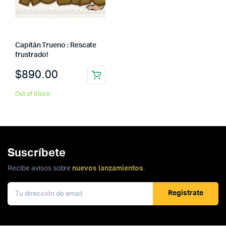
Capitán Trueno : Rescate
frustrado!
$
890.00
Out of Stock
Suscríbete
Recibe avisos sobre
nuevos lanzamientos
.
Registrate