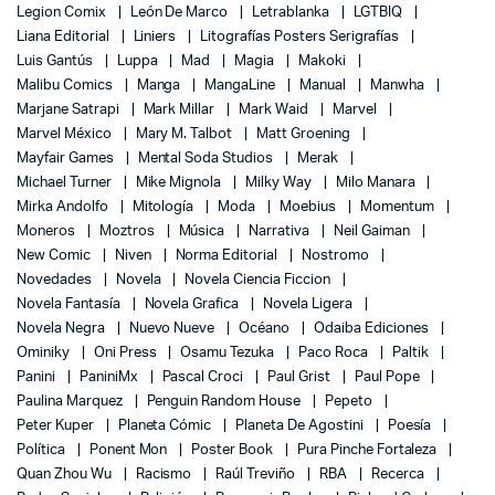
Legion Comix
León De Marco
Letrablanka
LGTBIQ
Liana Editorial
Liniers
Litografías Posters Serigrafías
Luis Gantús
Luppa
Mad
Magia
Makoki
Malibu Comics
Manga
MangaLine
Manual
Manwha
Marjane Satrapi
Mark Millar
Mark Waid
Marvel
Marvel México
Mary M. Talbot
Matt Groening
Mayfair Games
Mental Soda Studios
Merak
Michael Turner
Mike Mignola
Milky Way
Milo Manara
Mirka Andolfo
Mitología
Moda
Moebius
Momentum
Moneros
Moztros
Música
Narrativa
Neil Gaiman
New Comic
Niven
Norma Editorial
Nostromo
Novedades
Novela
Novela Ciencia Ficcion
Novela Fantasía
Novela Grafica
Novela Ligera
Novela Negra
Nuevo Nueve
Océano
Odaiba Ediciones
Ominiky
Oni Press
Osamu Tezuka
Paco Roca
Paltik
Panini
PaniniMx
Pascal Croci
Paul Grist
Paul Pope
Paulina Marquez
Penguin Random House
Pepeto
Peter Kuper
Planeta Cómic
Planeta De Agostini
Poesía
Política
Ponent Mon
Poster Book
Pura Pinche Fortaleza
Quan Zhou Wu
Racismo
Raúl Treviño
RBA
Recerca