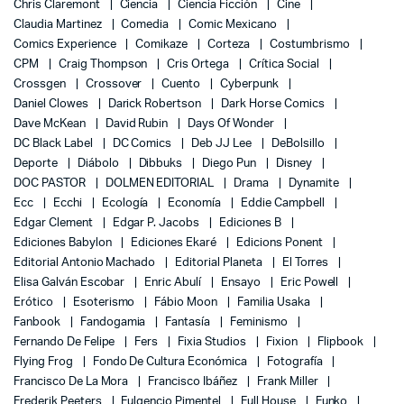
Chris Claremont
Ciencia
Ciencia Ficción
Cine
Claudia Martinez
Comedia
Comic Mexicano
Comics Experience
Comikaze
Corteza
Costumbrismo
CPM
Craig Thompson
Cris Ortega
Crítica Social
Crossgen
Crossover
Cuento
Cyberpunk
Daniel Clowes
Darick Robertson
Dark Horse Comics
Dave McKean
David Rubin
Days Of Wonder
DC Black Label
DC Comics
Deb JJ Lee
DeBolsillo
Deporte
Diábolo
Dibbuks
Diego Pun
Disney
DOC PASTOR
DOLMEN EDITORIAL
Drama
Dynamite
Ecc
Ecchi
Ecología
Economía
Eddie Campbell
Edgar Clement
Edgar P. Jacobs
Ediciones B
Ediciones Babylon
Ediciones Ekaré
Edicions Ponent
Editorial Antonio Machado
Editorial Planeta
El Torres
Elisa Galván Escobar
Enric Abulí
Ensayo
Eric Powell
Erótico
Esoterismo
Fábio Moon
Familia Usaka
Fanbook
Fandogamia
Fantasía
Feminismo
Fernando De Felipe
Fers
Fixia Studios
Fixion
Flipbook
Flying Frog
Fondo De Cultura Económica
Fotografía
Francisco De La Mora
Francisco Ibáñez
Frank Miller
Frederik Peeters
Fulgencio Pimentel
Full House
Funko