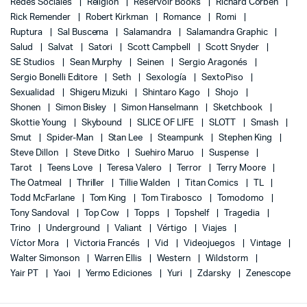
Redes Sociales
Religión
Reservoir Books
Richard Corben
Rick Remender
Robert Kirkman
Romance
Romi
Ruptura
Sal Buscema
Salamandra
Salamandra Graphic
Salud
Salvat
Satori
Scott Campbell
Scott Snyder
SE Studios
Sean Murphy
Seinen
Sergio Aragonés
Sergio Bonelli Editore
Seth
Sexología
SextoPiso
Sexualidad
Shigeru Mizuki
Shintaro Kago
Shojo
Shonen
Simon Bisley
Simon Hanselmann
Sketchbook
Skottie Young
Skybound
SLICE OF LIFE
SLOTT
Smash
Smut
Spider-Man
Stan Lee
Steampunk
Stephen King
Steve Dillon
Steve Ditko
Suehiro Maruo
Suspense
Tarot
Teens Love
Teresa Valero
Terror
Terry Moore
The Oatmeal
Thriller
Tillie Walden
Titan Comics
TL
Todd McFarlane
Tom King
Tom Tirabosco
Tomodomo
Tony Sandoval
Top Cow
Topps
Topshelf
Tragedia
Trino
Underground
Valiant
Vértigo
Viajes
Víctor Mora
Victoria Francés
Vid
Videojuegos
Vintage
Walter Simonson
Warren Ellis
Western
Wildstorm
Yair PT
Yaoi
Yermo Ediciones
Yuri
Zdarsky
Zenescope