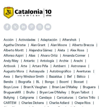
Acción
Actividades
Adaptación
Aftershok
Agatha Christie
Alan Grant
Alan Moore
Alberto Breccia
Alberto Montt
Alejandra Gámez
Aleta
Alex Ross
Alfonso Azpiri
Alias
Alvaro Ortiz
Amanda Conner
Andy Riley
Antartic
Antología
Archie
Arechi
Artbook
Arte
Arturo Piña
Astiberri
Astronave
Augusto Mora
Autoayuda
Autobiográfico
Aventuras
Awa
Barry Windsor Smith
Bazaldua
Bef
Bélico
Bendis
Biografía
BL
Bongo
Boom!
Boxset
Boys Love
Brian K. Vaughan
Brian Lee O'Malley
Bruguera
BrugueraMX
Bruño
Bryan Lee O'Malley
Bryan Talbot
Bullying
Caligrama
Candaya
Caricaturas
Carlos Trillo
CARTEM
Charles Dickens
Charlie Adlard
Chepe Ríos