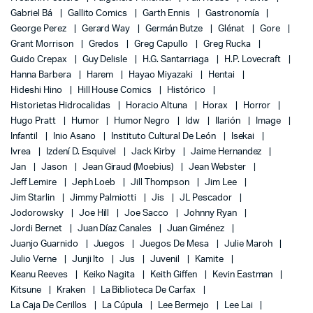
Gabriel Bá
Gallito Comics
Garth Ennis
Gastronomía
George Perez
Gerard Way
Germán Butze
Glénat
Gore
Grant Morrison
Gredos
Greg Capullo
Greg Rucka
Guido Crepax
Guy Delisle
H.G. Santarriaga
H.P. Lovecraft
Hanna Barbera
Harem
Hayao Miyazaki
Hentai
Hideshi Hino
Hill House Comics
Histórico
Historietas Hidrocalidas
Horacio Altuna
Horax
Horror
Hugo Pratt
Humor
Humor Negro
Idw
Ilarión
Image
Infantil
Inio Asano
Instituto Cultural De León
Isekai
Ivrea
Izdení D. Esquivel
Jack Kirby
Jaime Hernandez
Jan
Jason
Jean Giraud (Moebius)
Jean Webster
Jeff Lemire
Jeph Loeb
Jill Thompson
Jim Lee
Jim Starlin
Jimmy Palmiotti
Jis
JL Pescador
Jodorowsky
Joe Hill
Joe Sacco
Johnny Ryan
Jordi Bernet
Juan Díaz Canales
Juan Giménez
Juanjo Guarnido
Juegos
Juegos De Mesa
Julie Maroh
Julio Verne
Junji Ito
Jus
Juvenil
Kamite
Keanu Reeves
Keiko Nagita
Keith Giffen
Kevin Eastman
Kitsune
Kraken
La Biblioteca De Carfax
La Caja De Cerillos
La Cúpula
Lee Bermejo
Lee Lai