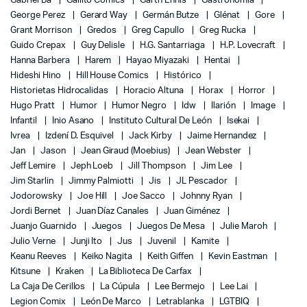
Gabriel Bá
Gallito Comics
Garth Ennis
Gastronomía
George Perez
Gerard Way
Germán Butze
Glénat
Gore
Grant Morrison
Gredos
Greg Capullo
Greg Rucka
Guido Crepax
Guy Delisle
H.G. Santarriaga
H.P. Lovecraft
Hanna Barbera
Harem
Hayao Miyazaki
Hentai
Hideshi Hino
Hill House Comics
Histórico
Historietas Hidrocalidas
Horacio Altuna
Horax
Horror
Hugo Pratt
Humor
Humor Negro
Idw
Ilarión
Image
Infantil
Inio Asano
Instituto Cultural De León
Isekai
Ivrea
Izdení D. Esquivel
Jack Kirby
Jaime Hernandez
Jan
Jason
Jean Giraud (Moebius)
Jean Webster
Jeff Lemire
Jeph Loeb
Jill Thompson
Jim Lee
Jim Starlin
Jimmy Palmiotti
Jis
JL Pescador
Jodorowsky
Joe Hill
Joe Sacco
Johnny Ryan
Jordi Bernet
Juan Díaz Canales
Juan Giménez
Juanjo Guarnido
Juegos
Juegos De Mesa
Julie Maroh
Julio Verne
Junji Ito
Jus
Juvenil
Kamite
Keanu Reeves
Keiko Nagita
Keith Giffen
Kevin Eastman
Kitsune
Kraken
La Biblioteca De Carfax
La Caja De Cerillos
La Cúpula
Lee Bermejo
Lee Lai
Legion Comix
León De Marco
Letrablanka
LGTBIQ