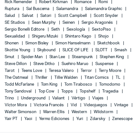
Rick Remender
Robert Kirkman
Romance
Romi
Ruptura
Sal Buscema
Salamandra
Salamandra Graphic
Salud
Salvat
Satori
Scott Campbell
Scott Snyder
SE Studios
Sean Murphy
Seinen
Sergio Aragonés
Sergio Bonelli Editore
Seth
Sexología
SextoPiso
Sexualidad
Shigeru Mizuki
Shintaro Kago
Shojo
Shonen
Simon Bisley
Simon Hanselmann
Sketchbook
Skottie Young
Skybound
SLICE OF LIFE
SLOTT
Smash
Smut
Spider-Man
Stan Lee
Steampunk
Stephen King
Steve Dillon
Steve Ditko
Suehiro Maruo
Suspense
Tarot
Teens Love
Teresa Valero
Terror
Terry Moore
The Oatmeal
Thriller
Tillie Walden
Titan Comics
TL
Todd McFarlane
Tom King
Tom Tirabosco
Tomodomo
Tony Sandoval
Top Cow
Topps
Topshelf
Tragedia
Trino
Underground
Valiant
Vértigo
Viajes
Víctor Mora
Victoria Francés
Vid
Videojuegos
Vintage
Walter Simonson
Warren Ellis
Western
Wildstorm
Yair PT
Yaoi
Yermo Ediciones
Yuri
Zdarsky
Zenescope