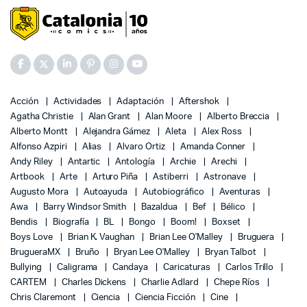
Acción
Actividades
Adaptación
Aftershok
Agatha Christie
Alan Grant
Alan Moore
Alberto Breccia
Alberto Montt
Alejandra Gámez
Aleta
Alex Ross
Alfonso Azpiri
Alias
Alvaro Ortiz
Amanda Conner
Andy Riley
Antartic
Antología
Archie
Arechi
Artbook
Arte
Arturo Piña
Astiberri
Astronave
Augusto Mora
Autoayuda
Autobiográfico
Aventuras
Awa
Barry Windsor Smith
Bazaldua
Bef
Bélico
Bendis
Biografía
BL
Bongo
Boom!
Boxset
Boys Love
Brian K. Vaughan
Brian Lee O'Malley
Bruguera
BrugueraMX
Bruño
Bryan Lee O'Malley
Bryan Talbot
Bullying
Caligrama
Candaya
Caricaturas
Carlos Trillo
CARTEM
Charles Dickens
Charlie Adlard
Chepe Ríos
Chris Claremont
Ciencia
Ciencia Ficción
Cine