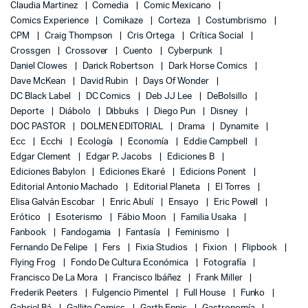
Claudia Martinez
Comedia
Comic Mexicano
Comics Experience
Comikaze
Corteza
Costumbrismo
CPM
Craig Thompson
Cris Ortega
Crítica Social
Crossgen
Crossover
Cuento
Cyberpunk
Daniel Clowes
Darick Robertson
Dark Horse Comics
Dave McKean
David Rubin
Days Of Wonder
DC Black Label
DC Comics
Deb JJ Lee
DeBolsillo
Deporte
Diábolo
Dibbuks
Diego Pun
Disney
DOC PASTOR
DOLMEN EDITORIAL
Drama
Dynamite
Ecc
Ecchi
Ecología
Economía
Eddie Campbell
Edgar Clement
Edgar P. Jacobs
Ediciones B
Ediciones Babylon
Ediciones Ekaré
Edicions Ponent
Editorial Antonio Machado
Editorial Planeta
El Torres
Elisa Galván Escobar
Enric Abulí
Ensayo
Eric Powell
Erótico
Esoterismo
Fábio Moon
Familia Usaka
Fanbook
Fandogamia
Fantasía
Feminismo
Fernando De Felipe
Fers
Fixia Studios
Fixion
Flipbook
Flying Frog
Fondo De Cultura Económica
Fotografía
Francisco De La Mora
Francisco Ibáñez
Frank Miller
Frederik Peeters
Fulgencio Pimentel
Full House
Funko