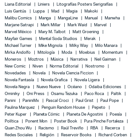
Liana Editorial
Liniers
Litografías Posters Serigrafías
Luis Gantús
Luppa
Mad
Magia
Makoki
Malibu Comics
Manga
MangaLine
Manual
Manwha
Marjane Satrapi
Mark Millar
Mark Waid
Marvel
Marvel México
Mary M. Talbot
Matt Groening
Mayfair Games
Mental Soda Studios
Merak
Michael Turner
Mike Mignola
Milky Way
Milo Manara
Mirka Andolfo
Mitología
Moda
Moebius
Momentum
Moneros
Moztros
Música
Narrativa
Neil Gaiman
New Comic
Niven
Norma Editorial
Nostromo
Novedades
Novela
Novela Ciencia Ficcion
Novela Fantasía
Novela Grafica
Novela Ligera
Novela Negra
Nuevo Nueve
Océano
Odaiba Ediciones
Ominiky
Oni Press
Osamu Tezuka
Paco Roca
Paltik
Panini
PaniniMx
Pascal Croci
Paul Grist
Paul Pope
Paulina Marquez
Penguin Random House
Pepeto
Peter Kuper
Planeta Cómic
Planeta De Agostini
Poesía
Política
Ponent Mon
Poster Book
Pura Pinche Fortaleza
Quan Zhou Wu
Racismo
Raúl Treviño
RBA
Recerca
Redes Sociales
Religión
Reservoir Books
Richard Corben