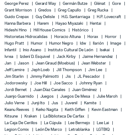
George Perez
Gerard Way
Germán Butze
Glénat
Gore
Grant Morrison
Gredos
Greg Capullo
Greg Rucka
Guido Crepax
Guy Delisle
H.G. Santarriaga
H.P. Lovecraft
Hanna Barbera
Harem
Hayao Miyazaki
Hentai
Hideshi Hino
Hill House Comics
Histórico
Historietas Hidrocalidas
Horacio Altuna
Horax
Horror
Hugo Pratt
Humor
Humor Negro
Idw
Ilarión
Image
Infantil
Inio Asano
Instituto Cultural De León
Isekai
Ivrea
Izdení D. Esquivel
Jack Kirby
Jaime Hernandez
Jan
Jason
Jean Giraud (Moebius)
Jean Webster
Jeff Lemire
Jeph Loeb
Jill Thompson
Jim Lee
Jim Starlin
Jimmy Palmiotti
Jis
JL Pescador
Jodorowsky
Joe Hill
Joe Sacco
Johnny Ryan
Jordi Bernet
Juan Díaz Canales
Juan Giménez
Juanjo Guarnido
Juegos
Juegos De Mesa
Julie Maroh
Julio Verne
Junji Ito
Jus
Juvenil
Kamite
Keanu Reeves
Keiko Nagita
Keith Giffen
Kevin Eastman
Kitsune
Kraken
La Biblioteca De Carfax
La Caja De Cerillos
La Cúpula
Lee Bermejo
Lee Lai
Legion Comix
León De Marco
Letrablanka
LGTBIQ