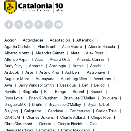
Acción
Actividades
Adaptación
Aftershok
Agatha Christie
Alan Grant
Alan Moore
Alberto Breccia
Alberto Montt
Alejandra Gámez
Aleta
Alex Ross
Alfonso Azpiri
Alias
Alvaro Ortiz
Amanda Conner
Andy Riley
Antartic
Antología
Archie
Arechi
Artbook
Arte
Arturo Piña
Astiberri
Astronave
Augusto Mora
Autoayuda
Autobiográfico
Aventuras
Awa
Barry Windsor Smith
Bazaldua
Bef
Bélico
Bendis
Biografía
BL
Bongo
Boom!
Boxset
Boys Love
Brian K. Vaughan
Brian Lee O'Malley
Bruguera
BrugueraMX
Bruño
Bryan Lee O'Malley
Bryan Talbot
Bullying
Caligrama
Candaya
Caricaturas
Carlos Trillo
CARTEM
Charles Dickens
Charlie Adlard
Chepe Ríos
Chris Claremont
Ciencia
Ciencia Ficción
Cine
Claudia Martinez
Comedia
Comic Mexicano