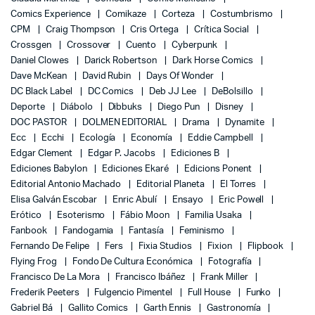
Comics Experience
Comikaze
Corteza
Costumbrismo
CPM
Craig Thompson
Cris Ortega
Crítica Social
Crossgen
Crossover
Cuento
Cyberpunk
Daniel Clowes
Darick Robertson
Dark Horse Comics
Dave McKean
David Rubin
Days Of Wonder
DC Black Label
DC Comics
Deb JJ Lee
DeBolsillo
Deporte
Diábolo
Dibbuks
Diego Pun
Disney
DOC PASTOR
DOLMEN EDITORIAL
Drama
Dynamite
Ecc
Ecchi
Ecología
Economía
Eddie Campbell
Edgar Clement
Edgar P. Jacobs
Ediciones B
Ediciones Babylon
Ediciones Ekaré
Edicions Ponent
Editorial Antonio Machado
Editorial Planeta
El Torres
Elisa Galván Escobar
Enric Abulí
Ensayo
Eric Powell
Erótico
Esoterismo
Fábio Moon
Familia Usaka
Fanbook
Fandogamia
Fantasía
Feminismo
Fernando De Felipe
Fers
Fixia Studios
Fixion
Flipbook
Flying Frog
Fondo De Cultura Económica
Fotografía
Francisco De La Mora
Francisco Ibáñez
Frank Miller
Frederik Peeters
Fulgencio Pimentel
Full House
Funko
Gabriel Bá
Gallito Comics
Garth Ennis
Gastronomía