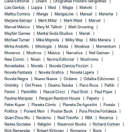
Liana Editorial
Liniers
Litografías Posters Serigrafías
Luis Gantús
Luppa
Mad
Magia
Makoki
Malibu Comics
Manga
MangaLine
Manual
Manwha
Marjane Satrapi
Mark Millar
Mark Waid
Marvel
Marvel México
Mary M. Talbot
Matt Groening
Mayfair Games
Mental Soda Studios
Merak
Michael Turner
Mike Mignola
Milky Way
Milo Manara
Mirka Andolfo
Mitología
Moda
Moebius
Momentum
Moneros
Moztros
Música
Narrativa
Neil Gaiman
New Comic
Niven
Norma Editorial
Nostromo
Novedades
Novela
Novela Ciencia Ficcion
Novela Fantasía
Novela Grafica
Novela Ligera
Novela Negra
Nuevo Nueve
Océano
Odaiba Ediciones
Ominiky
Oni Press
Osamu Tezuka
Paco Roca
Paltik
Panini
PaniniMx
Pascal Croci
Paul Grist
Paul Pope
Paulina Marquez
Penguin Random House
Pepeto
Peter Kuper
Planeta Cómic
Planeta De Agostini
Poesía
Política
Ponent Mon
Poster Book
Pura Pinche Fortaleza
Quan Zhou Wu
Racismo
Raúl Treviño
RBA
Recerca
Redes Sociales
Religión
Reservoir Books
Richard Corben
Rick Remender
Robert Kirkman
Romance
Romi