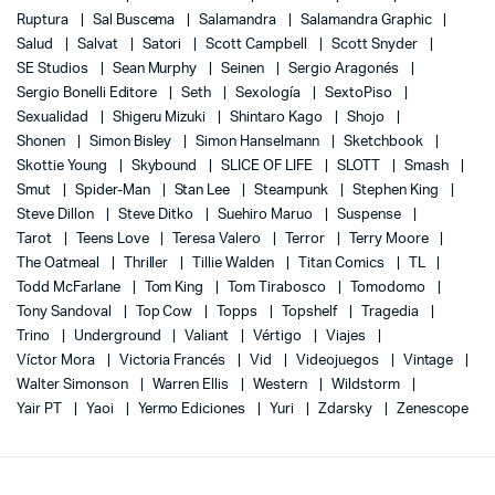
Ruptura
Sal Buscema
Salamandra
Salamandra Graphic
Salud
Salvat
Satori
Scott Campbell
Scott Snyder
SE Studios
Sean Murphy
Seinen
Sergio Aragonés
Sergio Bonelli Editore
Seth
Sexología
SextoPiso
Sexualidad
Shigeru Mizuki
Shintaro Kago
Shojo
Shonen
Simon Bisley
Simon Hanselmann
Sketchbook
Skottie Young
Skybound
SLICE OF LIFE
SLOTT
Smash
Smut
Spider-Man
Stan Lee
Steampunk
Stephen King
Steve Dillon
Steve Ditko
Suehiro Maruo
Suspense
Tarot
Teens Love
Teresa Valero
Terror
Terry Moore
The Oatmeal
Thriller
Tillie Walden
Titan Comics
TL
Todd McFarlane
Tom King
Tom Tirabosco
Tomodomo
Tony Sandoval
Top Cow
Topps
Topshelf
Tragedia
Trino
Underground
Valiant
Vértigo
Viajes
Víctor Mora
Victoria Francés
Vid
Videojuegos
Vintage
Walter Simonson
Warren Ellis
Western
Wildstorm
Yair PT
Yaoi
Yermo Ediciones
Yuri
Zdarsky
Zenescope