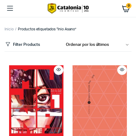
0
Inicio
Productos etiquetados “Inio Asano”
Filter Products
cio
cio
imo
ximo