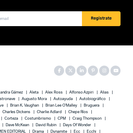
Registrate
jandra Gámez
Aleta
Alex Ross
Alfonso Azpiri
Alias
stronave
Augusto Mora
Autoayuda
Autobiográfico
ove
Brian K. Vaughan
Brian Lee O'Malley
Bruguera
Charles Dickens
Charlie Adlard
Chepe Ríos
Corteza
Costumbrismo
CPM
Craig Thompson
Dave McKean
David Rubin
Days Of Wonder
EN EDITORIAL
Drama
Dynamite
Ecc
Ecchi