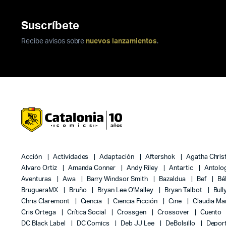
Suscríbete
Recibe avisos sobre
nuevos lanzamientos
.
Acción
Actividades
Adaptación
Aftershok
Agatha Chris
Alvaro Ortiz
Amanda Conner
Andy Riley
Antartic
Antolo
Aventuras
Awa
Barry Windsor Smith
Bazaldua
Bef
Bé
BrugueraMX
Bruño
Bryan Lee O'Malley
Bryan Talbot
Bull
Chris Claremont
Ciencia
Ciencia Ficción
Cine
Claudia Ma
Cris Ortega
Crítica Social
Crossgen
Crossover
Cuento
DC Black Label
DC Comics
Deb JJ Lee
DeBolsillo
Depor