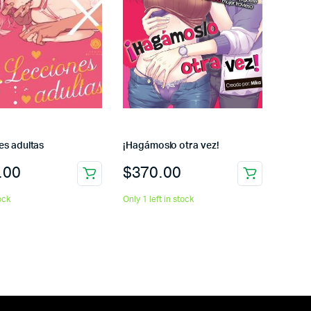
es adultas
¡Hagámoslo otra vez!
.00
$
370.00
ock
Only 1 left in stock