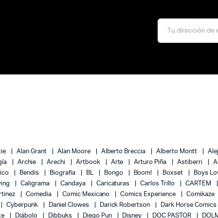
tie
Alan Grant
Alan Moore
Alberto Breccia
Alberto Montt
Ale
gía
Archie
Arechi
Artbook
Arte
Arturo Piña
Astiberri
A
lico
Bendis
Biografía
BL
Bongo
Boom!
Boxset
Boys L
ying
Caligrama
Candaya
Caricaturas
Carlos Trillo
CARTEM
rtinez
Comedia
Comic Mexicano
Comics Experience
Comikaze
Cyberpunk
Daniel Clowes
Darick Robertson
Dark Horse Comics
te
Diábolo
Dibbuks
Diego Pun
Disney
DOC PASTOR
DOLM