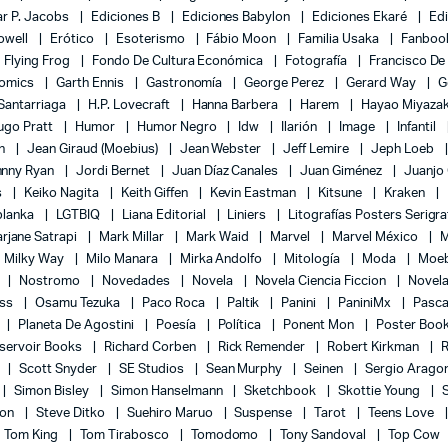
r P. Jacobs
Ediciones B
Ediciones Babylon
Ediciones Ekaré
Ed
Powell
Erótico
Esoterismo
Fábio Moon
Familia Usaka
Fanboo
Flying Frog
Fondo De Cultura Económica
Fotografía
Francisco De
Comics
Garth Ennis
Gastronomía
George Perez
Gerard Way
G
 Santarriaga
H.P. Lovecraft
Hanna Barbera
Harem
Hayao Miyaza
ugo Pratt
Humor
Humor Negro
Idw
Ilarión
Image
Infantil
on
Jean Giraud (Moebius)
Jean Webster
Jeff Lemire
Jeph Loeb
hnny Ryan
Jordi Bernet
Juan Díaz Canales
Juan Giménez
Juanjo
s
Keiko Nagita
Keith Giffen
Kevin Eastman
Kitsune
Kraken
blanka
LGTBIQ
Liana Editorial
Liniers
Litografías Posters Serigra
rjane Satrapi
Mark Millar
Mark Waid
Marvel
Marvel México
M
Milky Way
Milo Manara
Mirka Andolfo
Mitología
Moda
Moe
l
Nostromo
Novedades
Novela
Novela Ciencia Ficcion
Novela
ess
Osamu Tezuka
Paco Roca
Paltik
Panini
PaniniMx
Pasca
Planeta De Agostini
Poesía
Política
Ponent Mon
Poster Boo
servoir Books
Richard Corben
Rick Remender
Robert Kirkman
l
Scott Snyder
SE Studios
Sean Murphy
Seinen
Sergio Arago
Simon Bisley
Simon Hanselmann
Sketchbook
Skottie Young
lon
Steve Ditko
Suehiro Maruo
Suspense
Tarot
Teens Love
Tom King
Tom Tirabosco
Tomodomo
Tony Sandoval
Top Cow