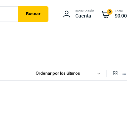
Inicia Sesión
Total
0
Buscar
Cuenta
$
0.00