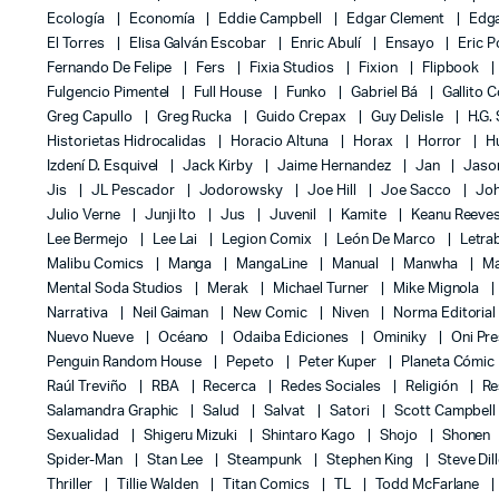
Ecología
Economía
Eddie Campbell
Edgar Clement
Edga
El Torres
Elisa Galván Escobar
Enric Abulí
Ensayo
Eric 
Fernando De Felipe
Fers
Fixia Studios
Fixion
Flipbook
Fulgencio Pimentel
Full House
Funko
Gabriel Bá
Gallito 
Greg Capullo
Greg Rucka
Guido Crepax
Guy Delisle
H.G.
Historietas Hidrocalidas
Horacio Altuna
Horax
Horror
H
Izdení D. Esquivel
Jack Kirby
Jaime Hernandez
Jan
Jas
Jis
JL Pescador
Jodorowsky
Joe Hill
Joe Sacco
Jo
Julio Verne
Junji Ito
Jus
Juvenil
Kamite
Keanu Reeve
Lee Bermejo
Lee Lai
Legion Comix
León De Marco
Letra
Malibu Comics
Manga
MangaLine
Manual
Manwha
Ma
Mental Soda Studios
Merak
Michael Turner
Mike Mignola
Narrativa
Neil Gaiman
New Comic
Niven
Norma Editoria
Nuevo Nueve
Océano
Odaiba Ediciones
Ominiky
Oni Pr
Penguin Random House
Pepeto
Peter Kuper
Planeta Cómic
Raúl Treviño
RBA
Recerca
Redes Sociales
Religión
Re
Salamandra Graphic
Salud
Salvat
Satori
Scott Campbel
Sexualidad
Shigeru Mizuki
Shintaro Kago
Shojo
Shonen
Spider-Man
Stan Lee
Steampunk
Stephen King
Steve Dil
Thriller
Tillie Walden
Titan Comics
TL
Todd McFarlane