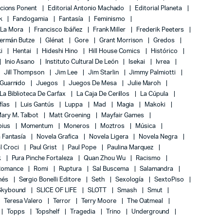
icions Ponent
Editorial Antonio Machado
Editorial Planeta
k
Fandogamia
Fantasía
Feminismo
 La Mora
Francisco Ibáñez
Frank Miller
Frederik Peeters
ermán Butze
Glénat
Gore
Grant Morrison
Gredos
ki
Hentai
Hideshi Hino
Hill House Comics
Histórico
Inio Asano
Instituto Cultural De León
Isekai
Ivrea
Jill Thompson
Jim Lee
Jim Starlin
Jimmy Palmiotti
 Guarnido
Juegos
Juegos De Mesa
Julie Maroh
La Biblioteca De Carfax
La Caja De Cerillos
La Cúpula
fías
Luis Gantús
Luppa
Mad
Magia
Makoki
ary M. Talbot
Matt Groening
Mayfair Games
bius
Momentum
Moneros
Moztros
Música
 Fantasía
Novela Grafica
Novela Ligera
Novela Negra
l Croci
Paul Grist
Paul Pope
Paulina Marquez
k
Pura Pinche Fortaleza
Quan Zhou Wu
Racismo
Romance
Romi
Ruptura
Sal Buscema
Salamandra
nés
Sergio Bonelli Editore
Seth
Sexología
SextoPiso
Skybound
SLICE OF LIFE
SLOTT
Smash
Smut
Teresa Valero
Terror
Terry Moore
The Oatmeal
Topps
Topshelf
Tragedia
Trino
Underground