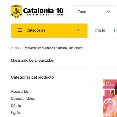
Inicio
T
Categorías
Inicio
Productos etiquetados “Odaiba Ediciones”
Ordenado
Mostrando los 2 resultados
por
los
últimos
Categorías del producto
Accesorios
Coleccionables
Cómic
Inglés