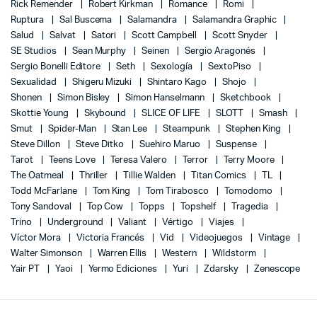
Rick Remender
Robert Kirkman
Romance
Romi
Ruptura
Sal Buscema
Salamandra
Salamandra Graphic
Salud
Salvat
Satori
Scott Campbell
Scott Snyder
SE Studios
Sean Murphy
Seinen
Sergio Aragonés
Sergio Bonelli Editore
Seth
Sexología
SextoPiso
Sexualidad
Shigeru Mizuki
Shintaro Kago
Shojo
Shonen
Simon Bisley
Simon Hanselmann
Sketchbook
Skottie Young
Skybound
SLICE OF LIFE
SLOTT
Smash
Smut
Spider-Man
Stan Lee
Steampunk
Stephen King
Steve Dillon
Steve Ditko
Suehiro Maruo
Suspense
Tarot
Teens Love
Teresa Valero
Terror
Terry Moore
The Oatmeal
Thriller
Tillie Walden
Titan Comics
TL
Todd McFarlane
Tom King
Tom Tirabosco
Tomodomo
Tony Sandoval
Top Cow
Topps
Topshelf
Tragedia
Trino
Underground
Valiant
Vértigo
Viajes
Víctor Mora
Victoria Francés
Vid
Videojuegos
Vintage
Walter Simonson
Warren Ellis
Western
Wildstorm
Yair PT
Yaoi
Yermo Ediciones
Yuri
Zdarsky
Zenescope