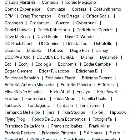
Claudia Martinez
Comedia
Comic Mexicano
Comics Experience
Comikaze
Corteza
Costumbrismo
CPM
Craig Thompson
Cris Ortega
Crítica Social
Crossgen
Crossover
Cuento
Cyberpunk
Daniel Clowes
Darick Robertson
Dark Horse Comics
Dave McKean
David Rubin
Days Of Wonder
DC Black Label
DC Comics
Deb JJ Lee
DeBolsillo
Deporte
Diábolo
Dibbuks
Diego Pun
Disney
DOC PASTOR
DOLMEN EDITORIAL
Drama
Dynamite
Ecc
Ecchi
Ecología
Economía
Eddie Campbell
Edgar Clement
Edgar P. Jacobs
Ediciones B
Ediciones Babylon
Ediciones Ekaré
Edicions Ponent
Editorial Antonio Machado
Editorial Planeta
El Torres
Elisa Galván Escobar
Enric Abulí
Ensayo
Eric Powell
Erótico
Esoterismo
Fábio Moon
Familia Usaka
Fanbook
Fandogamia
Fantasía
Feminismo
Fernando De Felipe
Fers
Fixia Studios
Fixion
Flipbook
Flying Frog
Fondo De Cultura Económica
Fotografía
Francisco De La Mora
Francisco Ibáñez
Frank Miller
Frederik Peeters
Fulgencio Pimentel
Full House
Funko