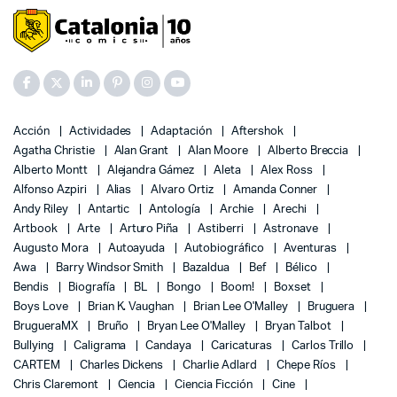
Acción
Actividades
Adaptación
Aftershok
Agatha Christie
Alan Grant
Alan Moore
Alberto Breccia
Alberto Montt
Alejandra Gámez
Aleta
Alex Ross
Alfonso Azpiri
Alias
Alvaro Ortiz
Amanda Conner
Andy Riley
Antartic
Antología
Archie
Arechi
Artbook
Arte
Arturo Piña
Astiberri
Astronave
Augusto Mora
Autoayuda
Autobiográfico
Aventuras
Awa
Barry Windsor Smith
Bazaldua
Bef
Bélico
Bendis
Biografía
BL
Bongo
Boom!
Boxset
Boys Love
Brian K. Vaughan
Brian Lee O'Malley
Bruguera
BrugueraMX
Bruño
Bryan Lee O'Malley
Bryan Talbot
Bullying
Caligrama
Candaya
Caricaturas
Carlos Trillo
CARTEM
Charles Dickens
Charlie Adlard
Chepe Ríos
Chris Claremont
Ciencia
Ciencia Ficción
Cine