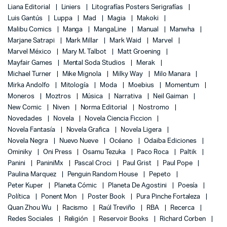
Liana Editorial
Liniers
Litografías Posters Serigrafías
Luis Gantús
Luppa
Mad
Magia
Makoki
Malibu Comics
Manga
MangaLine
Manual
Manwha
Marjane Satrapi
Mark Millar
Mark Waid
Marvel
Marvel México
Mary M. Talbot
Matt Groening
Mayfair Games
Mental Soda Studios
Merak
Michael Turner
Mike Mignola
Milky Way
Milo Manara
Mirka Andolfo
Mitología
Moda
Moebius
Momentum
Moneros
Moztros
Música
Narrativa
Neil Gaiman
New Comic
Niven
Norma Editorial
Nostromo
Novedades
Novela
Novela Ciencia Ficcion
Novela Fantasía
Novela Grafica
Novela Ligera
Novela Negra
Nuevo Nueve
Océano
Odaiba Ediciones
Ominiky
Oni Press
Osamu Tezuka
Paco Roca
Paltik
Panini
PaniniMx
Pascal Croci
Paul Grist
Paul Pope
Paulina Marquez
Penguin Random House
Pepeto
Peter Kuper
Planeta Cómic
Planeta De Agostini
Poesía
Política
Ponent Mon
Poster Book
Pura Pinche Fortaleza
Quan Zhou Wu
Racismo
Raúl Treviño
RBA
Recerca
Redes Sociales
Religión
Reservoir Books
Richard Corben