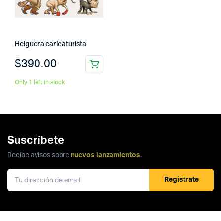
Helguera caricaturista
$
390.00
Only 1 left in stock
Suscríbete
Recibe avisos sobre
nuevos lanzamientos
.
Registrate