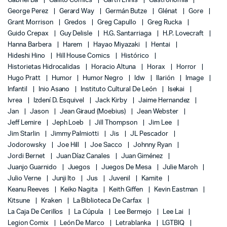
Gabriel Bá
Gallito Comics
Garth Ennis
Gastronomía
George Perez
Gerard Way
Germán Butze
Glénat
Gore
Grant Morrison
Gredos
Greg Capullo
Greg Rucka
Guido Crepax
Guy Delisle
H.G. Santarriaga
H.P. Lovecraft
Hanna Barbera
Harem
Hayao Miyazaki
Hentai
Hideshi Hino
Hill House Comics
Histórico
Historietas Hidrocalidas
Horacio Altuna
Horax
Horror
Hugo Pratt
Humor
Humor Negro
Idw
Ilarión
Image
Infantil
Inio Asano
Instituto Cultural De León
Isekai
Ivrea
Izdení D. Esquivel
Jack Kirby
Jaime Hernandez
Jan
Jason
Jean Giraud (Moebius)
Jean Webster
Jeff Lemire
Jeph Loeb
Jill Thompson
Jim Lee
Jim Starlin
Jimmy Palmiotti
Jis
JL Pescador
Jodorowsky
Joe Hill
Joe Sacco
Johnny Ryan
Jordi Bernet
Juan Díaz Canales
Juan Giménez
Juanjo Guarnido
Juegos
Juegos De Mesa
Julie Maroh
Julio Verne
Junji Ito
Jus
Juvenil
Kamite
Keanu Reeves
Keiko Nagita
Keith Giffen
Kevin Eastman
Kitsune
Kraken
La Biblioteca De Carfax
La Caja De Cerillos
La Cúpula
Lee Bermejo
Lee Lai
Legion Comix
León De Marco
Letrablanka
LGTBIQ