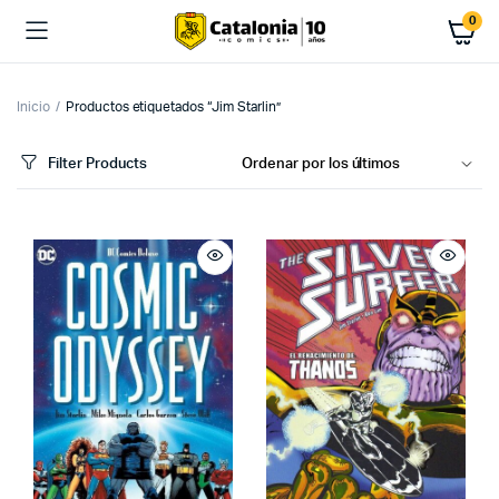
0
Inicio
Productos etiquetados “Jim Starlin”
Filter Products
cio
cio
imo
ximo