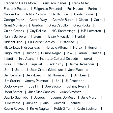
Francisco De La Mora
Francisco Ibáñez
Frank Miller
Frederik Peeters
Fulgencio Pimentel
Full House
Funko
Gabriel Bá
Gallito Comics
Garth Ennis
Gastronomía
George Perez
Gerard Way
Germán Butze
Glénat
Gore
Grant Morrison
Gredos
Greg Capullo
Greg Rucka
Guido Crepax
Guy Delisle
H.G. Santarriaga
H.P. Lovecraft
Hanna Barbera
Harem
Hayao Miyazaki
Hentai
Hideshi Hino
Hill House Comics
Histórico
Historietas Hidrocalidas
Horacio Altuna
Horax
Horror
Hugo Pratt
Humor
Humor Negro
Idw
Ilarión
Image
Infantil
Inio Asano
Instituto Cultural De León
Isekai
Ivrea
Izdení D. Esquivel
Jack Kirby
Jaime Hernandez
Jan
Jason
Jean Giraud (Moebius)
Jean Webster
Jeff Lemire
Jeph Loeb
Jill Thompson
Jim Lee
Jim Starlin
Jimmy Palmiotti
Jis
JL Pescador
Jodorowsky
Joe Hill
Joe Sacco
Johnny Ryan
Jordi Bernet
Juan Díaz Canales
Juan Giménez
Juanjo Guarnido
Juegos
Juegos De Mesa
Julie Maroh
Julio Verne
Junji Ito
Jus
Juvenil
Kamite
Keanu Reeves
Keiko Nagita
Keith Giffen
Kevin Eastman