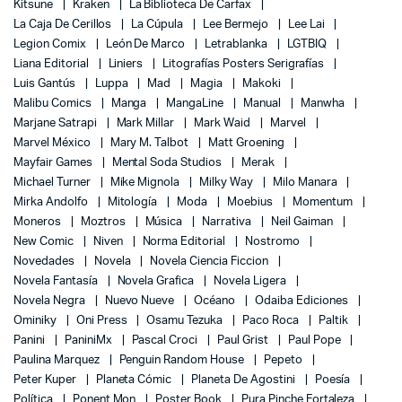
Kitsune
Kraken
La Biblioteca De Carfax
La Caja De Cerillos
La Cúpula
Lee Bermejo
Lee Lai
Legion Comix
León De Marco
Letrablanka
LGTBIQ
Liana Editorial
Liniers
Litografías Posters Serigrafías
Luis Gantús
Luppa
Mad
Magia
Makoki
Malibu Comics
Manga
MangaLine
Manual
Manwha
Marjane Satrapi
Mark Millar
Mark Waid
Marvel
Marvel México
Mary M. Talbot
Matt Groening
Mayfair Games
Mental Soda Studios
Merak
Michael Turner
Mike Mignola
Milky Way
Milo Manara
Mirka Andolfo
Mitología
Moda
Moebius
Momentum
Moneros
Moztros
Música
Narrativa
Neil Gaiman
New Comic
Niven
Norma Editorial
Nostromo
Novedades
Novela
Novela Ciencia Ficcion
Novela Fantasía
Novela Grafica
Novela Ligera
Novela Negra
Nuevo Nueve
Océano
Odaiba Ediciones
Ominiky
Oni Press
Osamu Tezuka
Paco Roca
Paltik
Panini
PaniniMx
Pascal Croci
Paul Grist
Paul Pope
Paulina Marquez
Penguin Random House
Pepeto
Peter Kuper
Planeta Cómic
Planeta De Agostini
Poesía
Política
Ponent Mon
Poster Book
Pura Pinche Fortaleza