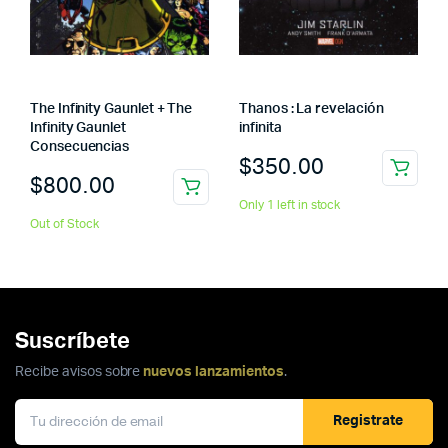
The Infinity Gaunlet + The
Thanos : La revelación
Infinity Gaunlet
infinita
Consecuencias
$
350.00
$
800.00
Only 1 left in stock
Out of Stock
Suscríbete
Recibe avisos sobre
nuevos lanzamientos
.
Registrate