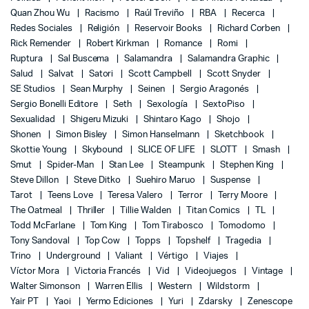
Quan Zhou Wu
Racismo
Raúl Treviño
RBA
Recerca
Redes Sociales
Religión
Reservoir Books
Richard Corben
Rick Remender
Robert Kirkman
Romance
Romi
Ruptura
Sal Buscema
Salamandra
Salamandra Graphic
Salud
Salvat
Satori
Scott Campbell
Scott Snyder
SE Studios
Sean Murphy
Seinen
Sergio Aragonés
Sergio Bonelli Editore
Seth
Sexología
SextoPiso
Sexualidad
Shigeru Mizuki
Shintaro Kago
Shojo
Shonen
Simon Bisley
Simon Hanselmann
Sketchbook
Skottie Young
Skybound
SLICE OF LIFE
SLOTT
Smash
Smut
Spider-Man
Stan Lee
Steampunk
Stephen King
Steve Dillon
Steve Ditko
Suehiro Maruo
Suspense
Tarot
Teens Love
Teresa Valero
Terror
Terry Moore
The Oatmeal
Thriller
Tillie Walden
Titan Comics
TL
Todd McFarlane
Tom King
Tom Tirabosco
Tomodomo
Tony Sandoval
Top Cow
Topps
Topshelf
Tragedia
Trino
Underground
Valiant
Vértigo
Viajes
Víctor Mora
Victoria Francés
Vid
Videojuegos
Vintage
Walter Simonson
Warren Ellis
Western
Wildstorm
Yair PT
Yaoi
Yermo Ediciones
Yuri
Zdarsky
Zenescope