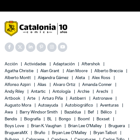
Acción
Actividades
Adaptación
Aftershok
Agatha Christie
Alan Grant
Alan Moore
Alberto Breccia
Alberto Montt
Alejandra Gámez
Aleta
Alex Ross
Alfonso Azpiri
Alias
Alvaro Ortiz
Amanda Conner
Andy Riley
Antartic
Antología
Archie
Arechi
Artbook
Arte
Arturo Piña
Astiberri
Astronave
Augusto Mora
Autoayuda
Autobiográfico
Aventuras
Awa
Barry Windsor Smith
Bazaldua
Bef
Bélico
Bendis
Biografía
BL
Bongo
Boom!
Boxset
Boys Love
Brian K. Vaughan
Brian Lee O'Malley
Bruguera
BrugueraMX
Bruño
Bryan Lee O'Malley
Bryan Talbot
Bullying
Caligrama
Candaya
Caricaturas
Carlos Trillo