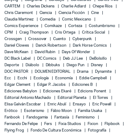
CARTEM
Charles Dickens
Charlie Adlard
Chepe Ríos
Chris Claremont
Ciencia
Ciencia Ficción
Cine
Claudia Martinez
Comedia
Comic Mexicano
Comics Experience
Comikaze
Corteza
Costumbrismo
CPM
Craig Thompson
Cris Ortega
Crítica Social
Crossgen
Crossover
Cuento
Cyberpunk
Daniel Clowes
Darick Robertson
Dark Horse Comics
Dave McKean
David Rubin
Days Of Wonder
DC Black Label
DC Comics
Deb JJ Lee
DeBolsillo
Deporte
Diábolo
Dibbuks
Diego Pun
Disney
DOC PASTOR
DOLMEN EDITORIAL
Drama
Dynamite
Ecc
Ecchi
Ecología
Economía
Eddie Campbell
Edgar Clement
Edgar P. Jacobs
Ediciones B
Ediciones Babylon
Ediciones Ekaré
Edicions Ponent
Editorial Antonio Machado
Editorial Planeta
El Torres
Elisa Galván Escobar
Enric Abulí
Ensayo
Eric Powell
Erótico
Esoterismo
Fábio Moon
Familia Usaka
Fanbook
Fandogamia
Fantasía
Feminismo
Fernando De Felipe
Fers
Fixia Studios
Fixion
Flipbook
Flying Frog
Fondo De Cultura Económica
Fotografía