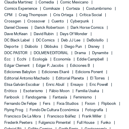
Claudia Martinez
Comedia
Comic Mexicano
Comics Experience
Comikaze
Corteza
Costumbrismo
CPM
Craig Thompson
Cris Ortega
Crítica Social
Crossgen
Crossover
Cuento
Cyberpunk
Daniel Clowes
Darick Robertson
Dark Horse Comics
Dave McKean
David Rubin
Days Of Wonder
DC Black Label
DC Comics
Deb JJ Lee
DeBolsillo
Deporte
Diábolo
Dibbuks
Diego Pun
Disney
DOC PASTOR
DOLMEN EDITORIAL
Drama
Dynamite
Ecc
Ecchi
Ecología
Economía
Eddie Campbell
Edgar Clement
Edgar P. Jacobs
Ediciones B
Ediciones Babylon
Ediciones Ekaré
Edicions Ponent
Editorial Antonio Machado
Editorial Planeta
El Torres
Elisa Galván Escobar
Enric Abulí
Ensayo
Eric Powell
Erótico
Esoterismo
Fábio Moon
Familia Usaka
Fanbook
Fandogamia
Fantasía
Feminismo
Fernando De Felipe
Fers
Fixia Studios
Fixion
Flipbook
Flying Frog
Fondo De Cultura Económica
Fotografía
Francisco De La Mora
Francisco Ibáñez
Frank Miller
Frederik Peeters
Fulgencio Pimentel
Full House
Funko