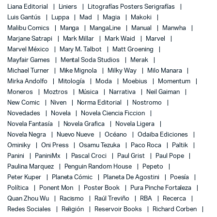
Liana Editorial
Liniers
Litografías Posters Serigrafías
Luis Gantús
Luppa
Mad
Magia
Makoki
Malibu Comics
Manga
MangaLine
Manual
Manwha
Marjane Satrapi
Mark Millar
Mark Waid
Marvel
Marvel México
Mary M. Talbot
Matt Groening
Mayfair Games
Mental Soda Studios
Merak
Michael Turner
Mike Mignola
Milky Way
Milo Manara
Mirka Andolfo
Mitología
Moda
Moebius
Momentum
Moneros
Moztros
Música
Narrativa
Neil Gaiman
New Comic
Niven
Norma Editorial
Nostromo
Novedades
Novela
Novela Ciencia Ficcion
Novela Fantasía
Novela Grafica
Novela Ligera
Novela Negra
Nuevo Nueve
Océano
Odaiba Ediciones
Ominiky
Oni Press
Osamu Tezuka
Paco Roca
Paltik
Panini
PaniniMx
Pascal Croci
Paul Grist
Paul Pope
Paulina Marquez
Penguin Random House
Pepeto
Peter Kuper
Planeta Cómic
Planeta De Agostini
Poesía
Política
Ponent Mon
Poster Book
Pura Pinche Fortaleza
Quan Zhou Wu
Racismo
Raúl Treviño
RBA
Recerca
Redes Sociales
Religión
Reservoir Books
Richard Corben