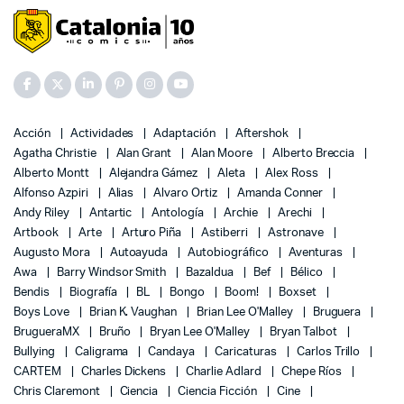
Acción
Actividades
Adaptación
Aftershok
Agatha Christie
Alan Grant
Alan Moore
Alberto Breccia
Alberto Montt
Alejandra Gámez
Aleta
Alex Ross
Alfonso Azpiri
Alias
Alvaro Ortiz
Amanda Conner
Andy Riley
Antartic
Antología
Archie
Arechi
Artbook
Arte
Arturo Piña
Astiberri
Astronave
Augusto Mora
Autoayuda
Autobiográfico
Aventuras
Awa
Barry Windsor Smith
Bazaldua
Bef
Bélico
Bendis
Biografía
BL
Bongo
Boom!
Boxset
Boys Love
Brian K. Vaughan
Brian Lee O'Malley
Bruguera
BrugueraMX
Bruño
Bryan Lee O'Malley
Bryan Talbot
Bullying
Caligrama
Candaya
Caricaturas
Carlos Trillo
CARTEM
Charles Dickens
Charlie Adlard
Chepe Ríos
Chris Claremont
Ciencia
Ciencia Ficción
Cine