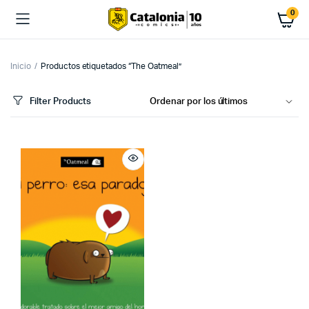
0
Inicio
Productos etiquetados “The Oatmeal”
Filter Products
cio
cio
imo
ximo