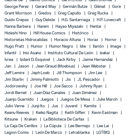
Gabriel Bá
Gallito Comics
Garth Ennis
Gastronomía
George Perez
Gerard Way
Germán Butze
Glénat
Gore
Grant Morrison
Gredos
Greg Capullo
Greg Rucka
Guido Crepax
Guy Delisle
H.G. Santarriaga
H.P. Lovecraft
Hanna Barbera
Harem
Hayao Miyazaki
Hentai
Hideshi Hino
Hill House Comics
Histórico
Historietas Hidrocalidas
Horacio Altuna
Horax
Horror
Hugo Pratt
Humor
Humor Negro
Idw
Ilarión
Image
Infantil
Inio Asano
Instituto Cultural De León
Isekai
Ivrea
Izdení D. Esquivel
Jack Kirby
Jaime Hernandez
Jan
Jason
Jean Giraud (Moebius)
Jean Webster
Jeff Lemire
Jeph Loeb
Jill Thompson
Jim Lee
Jim Starlin
Jimmy Palmiotti
Jis
JL Pescador
Jodorowsky
Joe Hill
Joe Sacco
Johnny Ryan
Jordi Bernet
Juan Díaz Canales
Juan Giménez
Juanjo Guarnido
Juegos
Juegos De Mesa
Julie Maroh
Julio Verne
Junji Ito
Jus
Juvenil
Kamite
Keanu Reeves
Keiko Nagita
Keith Giffen
Kevin Eastman
Kitsune
Kraken
La Biblioteca De Carfax
La Caja De Cerillos
La Cúpula
Lee Bermejo
Lee Lai
Legion Comix
León De Marco
Letrablanka
LGTBIQ