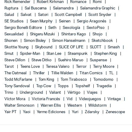
Rick Remender
Robert Kirkman
Romance
Romi
Ruptura
Sal Buscema
Salamandra
Salamandra Graphic
Salud
Salvat
Satori
Scott Campbell
Scott Snyder
SE Studios
Sean Murphy
Seinen
Sergio Aragonés
Sergio Bonelli Editore
Seth
Sexología
SextoPiso
Sexualidad
Shigeru Mizuki
Shintaro Kago
Shojo
Shonen
Simon Bisley
Simon Hanselmann
Sketchbook
Skottie Young
Skybound
SLICE OF LIFE
SLOTT
Smash
Smut
Spider-Man
Stan Lee
Steampunk
Stephen King
Steve Dillon
Steve Ditko
Suehiro Maruo
Suspense
Tarot
Teens Love
Teresa Valero
Terror
Terry Moore
The Oatmeal
Thriller
Tillie Walden
Titan Comics
TL
Todd McFarlane
Tom King
Tom Tirabosco
Tomodomo
Tony Sandoval
Top Cow
Topps
Topshelf
Tragedia
Trino
Underground
Valiant
Vértigo
Viajes
Víctor Mora
Victoria Francés
Vid
Videojuegos
Vintage
Walter Simonson
Warren Ellis
Western
Wildstorm
Yair PT
Yaoi
Yermo Ediciones
Yuri
Zdarsky
Zenescope