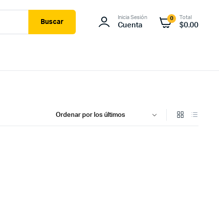
Inicia Sesión
Total
0
Buscar
Cuenta
$
0.00