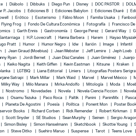
te
Diábolo
Dibbuks
Diego Pun
Disney
DOC PASTOR
DOLM
r P. Jacobs
Ediciones B
Ediciones Babylon
Ediciones Ekaré
Ed
Powell
Erótico
Esoterismo
Fábio Moon
Familia Usaka
Fanboo
Flying Frog
Fondo De Cultura Económica
Fotografía
Francisco De
Comics
Garth Ennis
Gastronomía
George Perez
Gerard Way
G
 Santarriaga
H.P. Lovecraft
Hanna Barbera
Harem
Hayao Miyaza
ugo Pratt
Humor
Humor Negro
Idw
Ilarión
Image
Infantil
on
Jean Giraud (Moebius)
Jean Webster
Jeff Lemire
Jeph Loeb
hnny Ryan
Jordi Bernet
Juan Díaz Canales
Juan Giménez
Juanjo
s
Keiko Nagita
Keith Giffen
Kevin Eastman
Kitsune
Kraken
blanka
LGTBIQ
Liana Editorial
Liniers
Litografías Posters Serigra
rjane Satrapi
Mark Millar
Mark Waid
Marvel
Marvel México
M
Milky Way
Milo Manara
Mirka Andolfo
Mitología
Moda
Moe
l
Nostromo
Novedades
Novela
Novela Ciencia Ficcion
Novela
ess
Osamu Tezuka
Paco Roca
Paltik
Panini
PaniniMx
Pasca
Planeta De Agostini
Poesía
Política
Ponent Mon
Poster Boo
servoir Books
Richard Corben
Rick Remender
Robert Kirkman
l
Scott Snyder
SE Studios
Sean Murphy
Seinen
Sergio Arago
Simon Bisley
Simon Hanselmann
Sketchbook
Skottie Young
lon
Steve Ditko
Suehiro Maruo
Suspense
Tarot
Teens Love