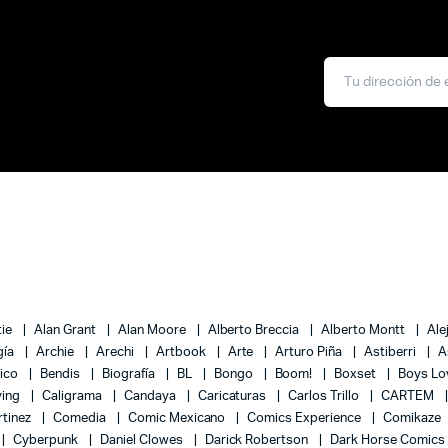
tie
Alan Grant
Alan Moore
Alberto Breccia
Alberto Montt
Ale
gía
Archie
Arechi
Artbook
Arte
Arturo Piña
Astiberri
A
lico
Bendis
Biografía
BL
Bongo
Boom!
Boxset
Boys L
ying
Caligrama
Candaya
Caricaturas
Carlos Trillo
CARTEM
rtinez
Comedia
Comic Mexicano
Comics Experience
Comikaze
Cyberpunk
Daniel Clowes
Darick Robertson
Dark Horse Comics