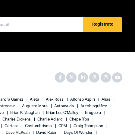
Registrate
jandra Gámez
Aleta
Alex Ross
Alfonso Azpiri
Alias
stronave
Augusto Mora
Autoayuda
Autobiográfico
ove
Brian K. Vaughan
Brian Lee O'Malley
Bruguera
Charles Dickens
Charlie Adlard
Chepe Ríos
Corteza
Costumbrismo
CPM
Craig Thompson
Dave McKean
David Rubin
Days Of Wonder