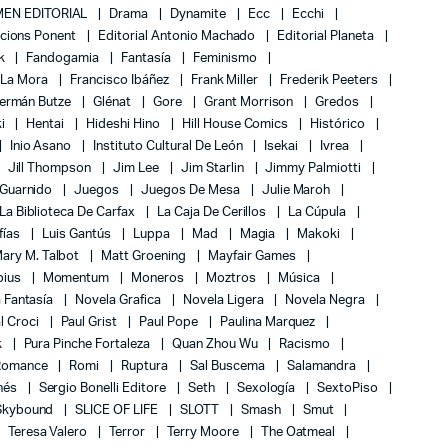
EN EDITORIAL
Drama
Dynamite
Ecc
Ecchi
icions Ponent
Editorial Antonio Machado
Editorial Planeta
k
Fandogamia
Fantasía
Feminismo
 La Mora
Francisco Ibáñez
Frank Miller
Frederik Peeters
ermán Butze
Glénat
Gore
Grant Morrison
Gredos
ki
Hentai
Hideshi Hino
Hill House Comics
Histórico
Inio Asano
Instituto Cultural De León
Isekai
Ivrea
Jill Thompson
Jim Lee
Jim Starlin
Jimmy Palmiotti
 Guarnido
Juegos
Juegos De Mesa
Julie Maroh
La Biblioteca De Carfax
La Caja De Cerillos
La Cúpula
fías
Luis Gantús
Luppa
Mad
Magia
Makoki
ary M. Talbot
Matt Groening
Mayfair Games
bius
Momentum
Moneros
Moztros
Música
 Fantasía
Novela Grafica
Novela Ligera
Novela Negra
l Croci
Paul Grist
Paul Pope
Paulina Marquez
k
Pura Pinche Fortaleza
Quan Zhou Wu
Racismo
Romance
Romi
Ruptura
Sal Buscema
Salamandra
nés
Sergio Bonelli Editore
Seth
Sexología
SextoPiso
Skybound
SLICE OF LIFE
SLOTT
Smash
Smut
Teresa Valero
Terror
Terry Moore
The Oatmeal