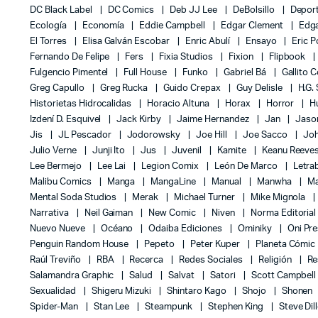
DC Black Label
DC Comics
Deb JJ Lee
DeBolsillo
Depor
Ecología
Economía
Eddie Campbell
Edgar Clement
Edga
El Torres
Elisa Galván Escobar
Enric Abulí
Ensayo
Eric 
Fernando De Felipe
Fers
Fixia Studios
Fixion
Flipbook
Fulgencio Pimentel
Full House
Funko
Gabriel Bá
Gallito 
Greg Capullo
Greg Rucka
Guido Crepax
Guy Delisle
H.G.
Historietas Hidrocalidas
Horacio Altuna
Horax
Horror
H
Izdení D. Esquivel
Jack Kirby
Jaime Hernandez
Jan
Jas
Jis
JL Pescador
Jodorowsky
Joe Hill
Joe Sacco
Jo
Julio Verne
Junji Ito
Jus
Juvenil
Kamite
Keanu Reeve
Lee Bermejo
Lee Lai
Legion Comix
León De Marco
Letra
Malibu Comics
Manga
MangaLine
Manual
Manwha
Ma
Mental Soda Studios
Merak
Michael Turner
Mike Mignola
Narrativa
Neil Gaiman
New Comic
Niven
Norma Editoria
Nuevo Nueve
Océano
Odaiba Ediciones
Ominiky
Oni Pr
Penguin Random House
Pepeto
Peter Kuper
Planeta Cómic
Raúl Treviño
RBA
Recerca
Redes Sociales
Religión
Re
Salamandra Graphic
Salud
Salvat
Satori
Scott Campbel
Sexualidad
Shigeru Mizuki
Shintaro Kago
Shojo
Shonen
Spider-Man
Stan Lee
Steampunk
Stephen King
Steve Dil