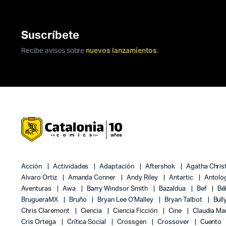
Suscríbete
Recibe avisos sobre
nuevos lanzamientos
.
Acción
Actividades
Adaptación
Aftershok
Agatha Chris
Alvaro Ortiz
Amanda Conner
Andy Riley
Antartic
Antolo
Aventuras
Awa
Barry Windsor Smith
Bazaldua
Bef
Bé
BrugueraMX
Bruño
Bryan Lee O'Malley
Bryan Talbot
Bull
Chris Claremont
Ciencia
Ciencia Ficción
Cine
Claudia Ma
Cris Ortega
Crítica Social
Crossgen
Crossover
Cuento