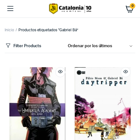
0
Inicio
Productos etiquetados “Gabriel Bá”
Filter Products
cio
cio
imo
ximo