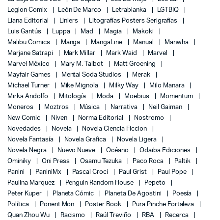
Legion Comix
León De Marco
Letrablanka
LGTBIQ
Liana Editorial
Liniers
Litografías Posters Serigrafías
Luis Gantús
Luppa
Mad
Magia
Makoki
Malibu Comics
Manga
MangaLine
Manual
Manwha
Marjane Satrapi
Mark Millar
Mark Waid
Marvel
Marvel México
Mary M. Talbot
Matt Groening
Mayfair Games
Mental Soda Studios
Merak
Michael Turner
Mike Mignola
Milky Way
Milo Manara
Mirka Andolfo
Mitología
Moda
Moebius
Momentum
Moneros
Moztros
Música
Narrativa
Neil Gaiman
New Comic
Niven
Norma Editorial
Nostromo
Novedades
Novela
Novela Ciencia Ficcion
Novela Fantasía
Novela Grafica
Novela Ligera
Novela Negra
Nuevo Nueve
Océano
Odaiba Ediciones
Ominiky
Oni Press
Osamu Tezuka
Paco Roca
Paltik
Panini
PaniniMx
Pascal Croci
Paul Grist
Paul Pope
Paulina Marquez
Penguin Random House
Pepeto
Peter Kuper
Planeta Cómic
Planeta De Agostini
Poesía
Política
Ponent Mon
Poster Book
Pura Pinche Fortaleza
Quan Zhou Wu
Racismo
Raúl Treviño
RBA
Recerca