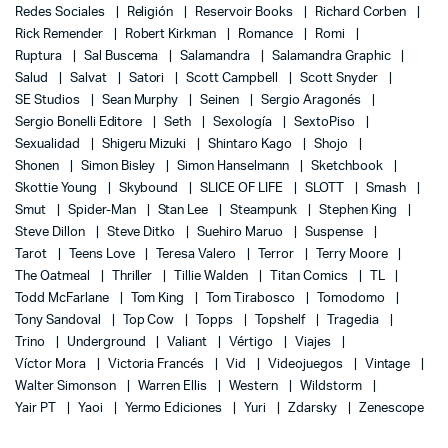
Redes Sociales
Religión
Reservoir Books
Richard Corben
Rick Remender
Robert Kirkman
Romance
Romi
Ruptura
Sal Buscema
Salamandra
Salamandra Graphic
Salud
Salvat
Satori
Scott Campbell
Scott Snyder
SE Studios
Sean Murphy
Seinen
Sergio Aragonés
Sergio Bonelli Editore
Seth
Sexología
SextoPiso
Sexualidad
Shigeru Mizuki
Shintaro Kago
Shojo
Shonen
Simon Bisley
Simon Hanselmann
Sketchbook
Skottie Young
Skybound
SLICE OF LIFE
SLOTT
Smash
Smut
Spider-Man
Stan Lee
Steampunk
Stephen King
Steve Dillon
Steve Ditko
Suehiro Maruo
Suspense
Tarot
Teens Love
Teresa Valero
Terror
Terry Moore
The Oatmeal
Thriller
Tillie Walden
Titan Comics
TL
Todd McFarlane
Tom King
Tom Tirabosco
Tomodomo
Tony Sandoval
Top Cow
Topps
Topshelf
Tragedia
Trino
Underground
Valiant
Vértigo
Viajes
Víctor Mora
Victoria Francés
Vid
Videojuegos
Vintage
Walter Simonson
Warren Ellis
Western
Wildstorm
Yair PT
Yaoi
Yermo Ediciones
Yuri
Zdarsky
Zenescope