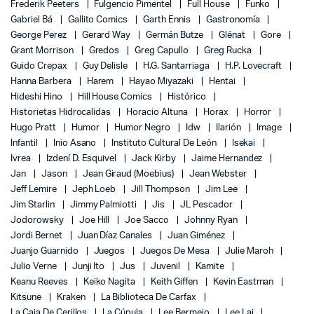
Frederik Peeters
Fulgencio Pimentel
Full House
Funko
Gabriel Bá
Gallito Comics
Garth Ennis
Gastronomía
George Perez
Gerard Way
Germán Butze
Glénat
Gore
Grant Morrison
Gredos
Greg Capullo
Greg Rucka
Guido Crepax
Guy Delisle
H.G. Santarriaga
H.P. Lovecraft
Hanna Barbera
Harem
Hayao Miyazaki
Hentai
Hideshi Hino
Hill House Comics
Histórico
Historietas Hidrocalidas
Horacio Altuna
Horax
Horror
Hugo Pratt
Humor
Humor Negro
Idw
Ilarión
Image
Infantil
Inio Asano
Instituto Cultural De León
Isekai
Ivrea
Izdení D. Esquivel
Jack Kirby
Jaime Hernandez
Jan
Jason
Jean Giraud (Moebius)
Jean Webster
Jeff Lemire
Jeph Loeb
Jill Thompson
Jim Lee
Jim Starlin
Jimmy Palmiotti
Jis
JL Pescador
Jodorowsky
Joe Hill
Joe Sacco
Johnny Ryan
Jordi Bernet
Juan Díaz Canales
Juan Giménez
Juanjo Guarnido
Juegos
Juegos De Mesa
Julie Maroh
Julio Verne
Junji Ito
Jus
Juvenil
Kamite
Keanu Reeves
Keiko Nagita
Keith Giffen
Kevin Eastman
Kitsune
Kraken
La Biblioteca De Carfax
La Caja De Cerillos
La Cúpula
Lee Bermejo
Lee Lai