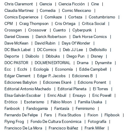
Chris Claremont
Ciencia
Ciencia Ficción
Cine
Claudia Martinez
Comedia
Comic Mexicano
Comics Experience
Comikaze
Corteza
Costumbrismo
CPM
Craig Thompson
Cris Ortega
Crítica Social
Crossgen
Crossover
Cuento
Cyberpunk
Daniel Clowes
Darick Robertson
Dark Horse Comics
Dave McKean
David Rubin
Days Of Wonder
DC Black Label
DC Comics
Deb JJ Lee
DeBolsillo
Deporte
Diábolo
Dibbuks
Diego Pun
Disney
DOC PASTOR
DOLMEN EDITORIAL
Drama
Dynamite
Ecc
Ecchi
Ecología
Economía
Eddie Campbell
Edgar Clement
Edgar P. Jacobs
Ediciones B
Ediciones Babylon
Ediciones Ekaré
Edicions Ponent
Editorial Antonio Machado
Editorial Planeta
El Torres
Elisa Galván Escobar
Enric Abulí
Ensayo
Eric Powell
Erótico
Esoterismo
Fábio Moon
Familia Usaka
Fanbook
Fandogamia
Fantasía
Feminismo
Fernando De Felipe
Fers
Fixia Studios
Fixion
Flipbook
Flying Frog
Fondo De Cultura Económica
Fotografía
Francisco De La Mora
Francisco Ibáñez
Frank Miller