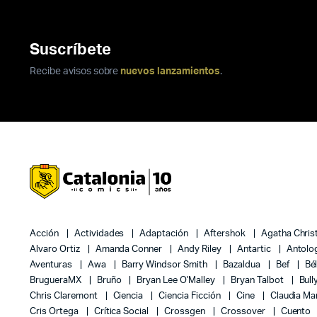
Suscríbete
Recibe avisos sobre
nuevos lanzamientos
.
Acción
Actividades
Adaptación
Aftershok
Agatha Chris
Alvaro Ortiz
Amanda Conner
Andy Riley
Antartic
Antolo
Aventuras
Awa
Barry Windsor Smith
Bazaldua
Bef
Bé
BrugueraMX
Bruño
Bryan Lee O'Malley
Bryan Talbot
Bull
Chris Claremont
Ciencia
Ciencia Ficción
Cine
Claudia Ma
Cris Ortega
Crítica Social
Crossgen
Crossover
Cuento