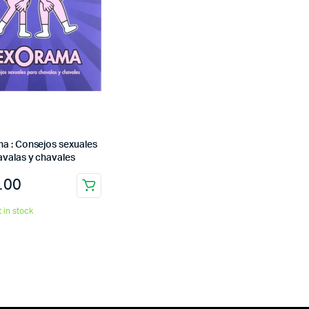
a : Consejos sexuales
avalas y chavales
.00
t in stock