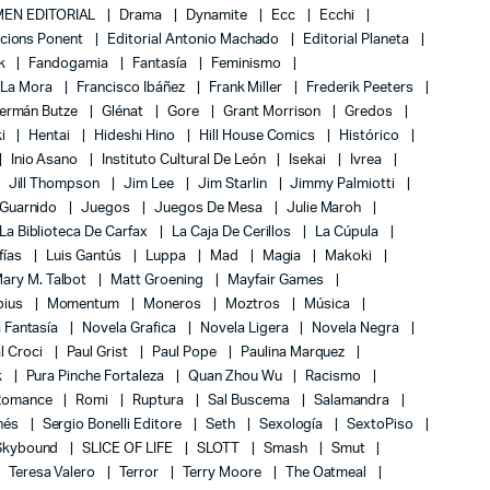
EN EDITORIAL
Drama
Dynamite
Ecc
Ecchi
icions Ponent
Editorial Antonio Machado
Editorial Planeta
k
Fandogamia
Fantasía
Feminismo
 La Mora
Francisco Ibáñez
Frank Miller
Frederik Peeters
ermán Butze
Glénat
Gore
Grant Morrison
Gredos
ki
Hentai
Hideshi Hino
Hill House Comics
Histórico
Inio Asano
Instituto Cultural De León
Isekai
Ivrea
Jill Thompson
Jim Lee
Jim Starlin
Jimmy Palmiotti
 Guarnido
Juegos
Juegos De Mesa
Julie Maroh
La Biblioteca De Carfax
La Caja De Cerillos
La Cúpula
fías
Luis Gantús
Luppa
Mad
Magia
Makoki
ary M. Talbot
Matt Groening
Mayfair Games
bius
Momentum
Moneros
Moztros
Música
 Fantasía
Novela Grafica
Novela Ligera
Novela Negra
l Croci
Paul Grist
Paul Pope
Paulina Marquez
k
Pura Pinche Fortaleza
Quan Zhou Wu
Racismo
Romance
Romi
Ruptura
Sal Buscema
Salamandra
nés
Sergio Bonelli Editore
Seth
Sexología
SextoPiso
Skybound
SLICE OF LIFE
SLOTT
Smash
Smut
Teresa Valero
Terror
Terry Moore
The Oatmeal