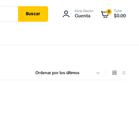
Inicia Sesión
Total
0
Buscar
Cuenta
$
0.00