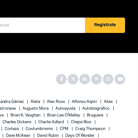
Registrate
jandra Gámez
Aleta
Alex Ross
Alfonso Azpiri
Alias
stronave
Augusto Mora
Autoayuda
Autobiográfico
ove
Brian K. Vaughan
Brian Lee O'Malley
Bruguera
Charles Dickens
Charlie Adlard
Chepe Ríos
Corteza
Costumbrismo
CPM
Craig Thompson
Dave McKean
David Rubin
Days Of Wonder