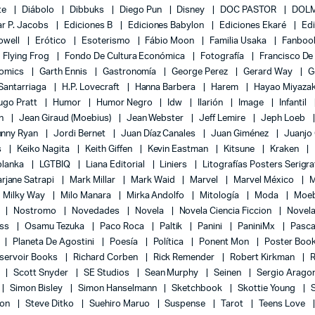
te
Diábolo
Dibbuks
Diego Pun
Disney
DOC PASTOR
DOLM
r P. Jacobs
Ediciones B
Ediciones Babylon
Ediciones Ekaré
Ed
Powell
Erótico
Esoterismo
Fábio Moon
Familia Usaka
Fanboo
Flying Frog
Fondo De Cultura Económica
Fotografía
Francisco De
Comics
Garth Ennis
Gastronomía
George Perez
Gerard Way
G
 Santarriaga
H.P. Lovecraft
Hanna Barbera
Harem
Hayao Miyaza
ugo Pratt
Humor
Humor Negro
Idw
Ilarión
Image
Infantil
on
Jean Giraud (Moebius)
Jean Webster
Jeff Lemire
Jeph Loeb
hnny Ryan
Jordi Bernet
Juan Díaz Canales
Juan Giménez
Juanjo
s
Keiko Nagita
Keith Giffen
Kevin Eastman
Kitsune
Kraken
blanka
LGTBIQ
Liana Editorial
Liniers
Litografías Posters Serigra
rjane Satrapi
Mark Millar
Mark Waid
Marvel
Marvel México
M
Milky Way
Milo Manara
Mirka Andolfo
Mitología
Moda
Moe
l
Nostromo
Novedades
Novela
Novela Ciencia Ficcion
Novela
ess
Osamu Tezuka
Paco Roca
Paltik
Panini
PaniniMx
Pasca
Planeta De Agostini
Poesía
Política
Ponent Mon
Poster Boo
servoir Books
Richard Corben
Rick Remender
Robert Kirkman
l
Scott Snyder
SE Studios
Sean Murphy
Seinen
Sergio Arago
Simon Bisley
Simon Hanselmann
Sketchbook
Skottie Young
lon
Steve Ditko
Suehiro Maruo
Suspense
Tarot
Teens Love