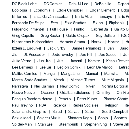
DC Black Label
DC Comics
Deb JJ Lee
DeBolsillo
Depor
Ecología
Economía
Eddie Campbell
Edgar Clement
Edga
El Torres
Elisa Galván Escobar
Enric Abulí
Ensayo
Eric 
Fernando De Felipe
Fers
Fixia Studios
Fixion
Flipbook
Fulgencio Pimentel
Full House
Funko
Gabriel Bá
Gallito 
Greg Capullo
Greg Rucka
Guido Crepax
Guy Delisle
H.G.
Historietas Hidrocalidas
Horacio Altuna
Horax
Horror
H
Izdení D. Esquivel
Jack Kirby
Jaime Hernandez
Jan
Jas
Jis
JL Pescador
Jodorowsky
Joe Hill
Joe Sacco
Jo
Julio Verne
Junji Ito
Jus
Juvenil
Kamite
Keanu Reeve
Lee Bermejo
Lee Lai
Legion Comix
León De Marco
Letra
Malibu Comics
Manga
MangaLine
Manual
Manwha
Ma
Mental Soda Studios
Merak
Michael Turner
Mike Mignola
Narrativa
Neil Gaiman
New Comic
Niven
Norma Editoria
Nuevo Nueve
Océano
Odaiba Ediciones
Ominiky
Oni Pr
Penguin Random House
Pepeto
Peter Kuper
Planeta Cómic
Raúl Treviño
RBA
Recerca
Redes Sociales
Religión
Re
Salamandra Graphic
Salud
Salvat
Satori
Scott Campbel
Sexualidad
Shigeru Mizuki
Shintaro Kago
Shojo
Shonen
Spider-Man
Stan Lee
Steampunk
Stephen King
Steve Dil