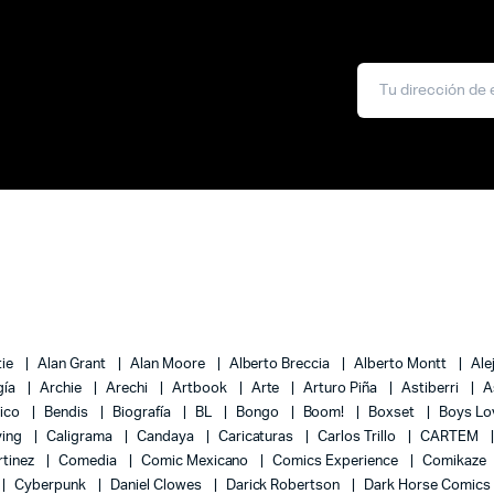
tie
Alan Grant
Alan Moore
Alberto Breccia
Alberto Montt
Ale
gía
Archie
Arechi
Artbook
Arte
Arturo Piña
Astiberri
A
lico
Bendis
Biografía
BL
Bongo
Boom!
Boxset
Boys L
ying
Caligrama
Candaya
Caricaturas
Carlos Trillo
CARTEM
rtinez
Comedia
Comic Mexicano
Comics Experience
Comikaze
Cyberpunk
Daniel Clowes
Darick Robertson
Dark Horse Comics