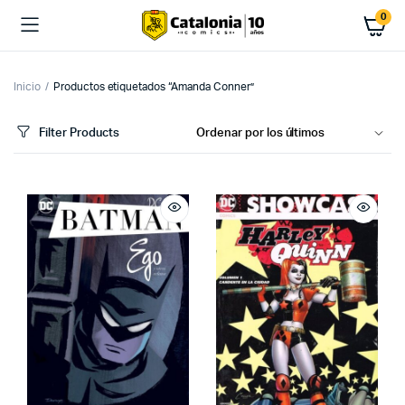
0
Inicio
Productos etiquetados “Amanda Conner”
Filter Products
cio
cio
imo
ximo