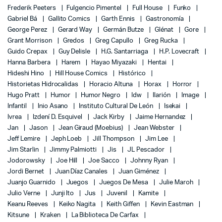
Frederik Peeters
Fulgencio Pimentel
Full House
Funko
Gabriel Bá
Gallito Comics
Garth Ennis
Gastronomía
George Perez
Gerard Way
Germán Butze
Glénat
Gore
Grant Morrison
Gredos
Greg Capullo
Greg Rucka
Guido Crepax
Guy Delisle
H.G. Santarriaga
H.P. Lovecraft
Hanna Barbera
Harem
Hayao Miyazaki
Hentai
Hideshi Hino
Hill House Comics
Histórico
Historietas Hidrocalidas
Horacio Altuna
Horax
Horror
Hugo Pratt
Humor
Humor Negro
Idw
Ilarión
Image
Infantil
Inio Asano
Instituto Cultural De León
Isekai
Ivrea
Izdení D. Esquivel
Jack Kirby
Jaime Hernandez
Jan
Jason
Jean Giraud (Moebius)
Jean Webster
Jeff Lemire
Jeph Loeb
Jill Thompson
Jim Lee
Jim Starlin
Jimmy Palmiotti
Jis
JL Pescador
Jodorowsky
Joe Hill
Joe Sacco
Johnny Ryan
Jordi Bernet
Juan Díaz Canales
Juan Giménez
Juanjo Guarnido
Juegos
Juegos De Mesa
Julie Maroh
Julio Verne
Junji Ito
Jus
Juvenil
Kamite
Keanu Reeves
Keiko Nagita
Keith Giffen
Kevin Eastman
Kitsune
Kraken
La Biblioteca De Carfax