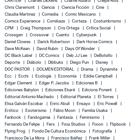
CARTEM
Charles Dickens
Charlie Adlard
Chepe Ríos
Chris Claremont
Ciencia
Ciencia Ficción
Cine
Claudia Martinez
Comedia
Comic Mexicano
Comics Experience
Comikaze
Corteza
Costumbrismo
CPM
Craig Thompson
Cris Ortega
Crítica Social
Crossgen
Crossover
Cuento
Cyberpunk
Daniel Clowes
Darick Robertson
Dark Horse Comics
Dave McKean
David Rubin
Days Of Wonder
DC Black Label
DC Comics
Deb JJ Lee
DeBolsillo
Deporte
Diábolo
Dibbuks
Diego Pun
Disney
DOC PASTOR
DOLMEN EDITORIAL
Drama
Dynamite
Ecc
Ecchi
Ecología
Economía
Eddie Campbell
Edgar Clement
Edgar P. Jacobs
Ediciones B
Ediciones Babylon
Ediciones Ekaré
Edicions Ponent
Editorial Antonio Machado
Editorial Planeta
El Torres
Elisa Galván Escobar
Enric Abulí
Ensayo
Eric Powell
Erótico
Esoterismo
Fábio Moon
Familia Usaka
Fanbook
Fandogamia
Fantasía
Feminismo
Fernando De Felipe
Fers
Fixia Studios
Fixion
Flipbook
Flying Frog
Fondo De Cultura Económica
Fotografía
Francisco De La Mora
Francisco Ibáñez
Frank Miller