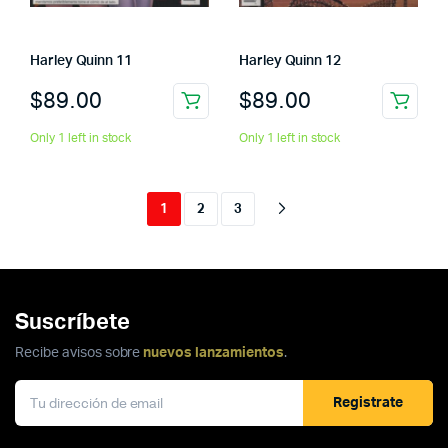
Harley Quinn 11
Harley Quinn 12
$
89.00
$
89.00
Only 1 left in stock
Only 1 left in stock
1
2
3
Suscríbete
Recibe avisos sobre
nuevos lanzamientos
.
Registrate