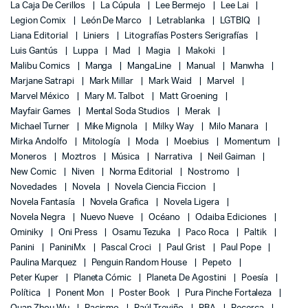
La Caja De Cerillos
La Cúpula
Lee Bermejo
Lee Lai
Legion Comix
León De Marco
Letrablanka
LGTBIQ
Liana Editorial
Liniers
Litografías Posters Serigrafías
Luis Gantús
Luppa
Mad
Magia
Makoki
Malibu Comics
Manga
MangaLine
Manual
Manwha
Marjane Satrapi
Mark Millar
Mark Waid
Marvel
Marvel México
Mary M. Talbot
Matt Groening
Mayfair Games
Mental Soda Studios
Merak
Michael Turner
Mike Mignola
Milky Way
Milo Manara
Mirka Andolfo
Mitología
Moda
Moebius
Momentum
Moneros
Moztros
Música
Narrativa
Neil Gaiman
New Comic
Niven
Norma Editorial
Nostromo
Novedades
Novela
Novela Ciencia Ficcion
Novela Fantasía
Novela Grafica
Novela Ligera
Novela Negra
Nuevo Nueve
Océano
Odaiba Ediciones
Ominiky
Oni Press
Osamu Tezuka
Paco Roca
Paltik
Panini
PaniniMx
Pascal Croci
Paul Grist
Paul Pope
Paulina Marquez
Penguin Random House
Pepeto
Peter Kuper
Planeta Cómic
Planeta De Agostini
Poesía
Política
Ponent Mon
Poster Book
Pura Pinche Fortaleza