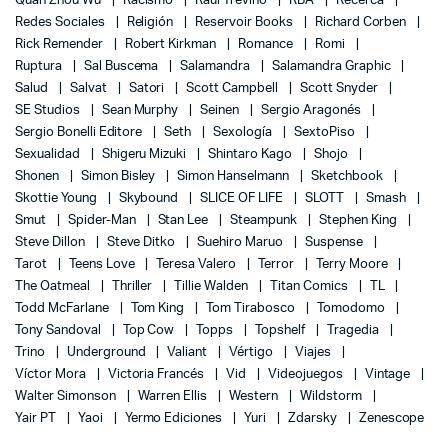
Quan Zhou Wu
Racismo
Raúl Treviño
RBA
Recerca
Redes Sociales
Religión
Reservoir Books
Richard Corben
Rick Remender
Robert Kirkman
Romance
Romi
Ruptura
Sal Buscema
Salamandra
Salamandra Graphic
Salud
Salvat
Satori
Scott Campbell
Scott Snyder
SE Studios
Sean Murphy
Seinen
Sergio Aragonés
Sergio Bonelli Editore
Seth
Sexología
SextoPiso
Sexualidad
Shigeru Mizuki
Shintaro Kago
Shojo
Shonen
Simon Bisley
Simon Hanselmann
Sketchbook
Skottie Young
Skybound
SLICE OF LIFE
SLOTT
Smash
Smut
Spider-Man
Stan Lee
Steampunk
Stephen King
Steve Dillon
Steve Ditko
Suehiro Maruo
Suspense
Tarot
Teens Love
Teresa Valero
Terror
Terry Moore
The Oatmeal
Thriller
Tillie Walden
Titan Comics
TL
Todd McFarlane
Tom King
Tom Tirabosco
Tomodomo
Tony Sandoval
Top Cow
Topps
Topshelf
Tragedia
Trino
Underground
Valiant
Vértigo
Viajes
Víctor Mora
Victoria Francés
Vid
Videojuegos
Vintage
Walter Simonson
Warren Ellis
Western
Wildstorm
Yair PT
Yaoi
Yermo Ediciones
Yuri
Zdarsky
Zenescope