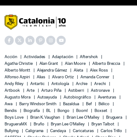
Acción
Actividades
Adaptación
Aftershok
Agatha Christie
Alan Grant
Alan Moore
Alberto Breccia
Alberto Montt
Alejandra Gámez
Aleta
Alex Ross
Alfonso Azpiri
Alias
Alvaro Ortiz
Amanda Conner
Andy Riley
Antartic
Antología
Archie
Arechi
Artbook
Arte
Arturo Piña
Astiberri
Astronave
Augusto Mora
Autoayuda
Autobiográfico
Aventuras
Awa
Barry Windsor Smith
Bazaldua
Bef
Bélico
Bendis
Biografía
BL
Bongo
Boom!
Boxset
Boys Love
Brian K. Vaughan
Brian Lee O'Malley
Bruguera
BrugueraMX
Bruño
Bryan Lee O'Malley
Bryan Talbot
Bullying
Caligrama
Candaya
Caricaturas
Carlos Trillo