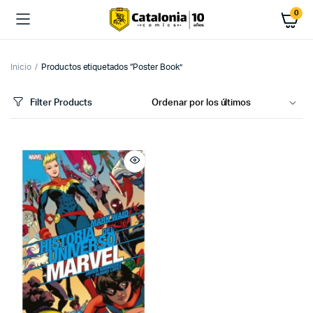
0
Inicio
Productos etiquetados “Poster Book”
Filter Products
cio
cio
imo
ximo