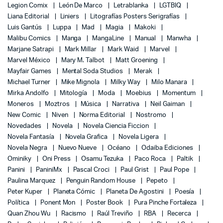
Legion Comix
León De Marco
Letrablanka
LGTBIQ
Liana Editorial
Liniers
Litografías Posters Serigrafías
Luis Gantús
Luppa
Mad
Magia
Makoki
Malibu Comics
Manga
MangaLine
Manual
Manwha
Marjane Satrapi
Mark Millar
Mark Waid
Marvel
Marvel México
Mary M. Talbot
Matt Groening
Mayfair Games
Mental Soda Studios
Merak
Michael Turner
Mike Mignola
Milky Way
Milo Manara
Mirka Andolfo
Mitología
Moda
Moebius
Momentum
Moneros
Moztros
Música
Narrativa
Neil Gaiman
New Comic
Niven
Norma Editorial
Nostromo
Novedades
Novela
Novela Ciencia Ficcion
Novela Fantasía
Novela Grafica
Novela Ligera
Novela Negra
Nuevo Nueve
Océano
Odaiba Ediciones
Ominiky
Oni Press
Osamu Tezuka
Paco Roca
Paltik
Panini
PaniniMx
Pascal Croci
Paul Grist
Paul Pope
Paulina Marquez
Penguin Random House
Pepeto
Peter Kuper
Planeta Cómic
Planeta De Agostini
Poesía
Política
Ponent Mon
Poster Book
Pura Pinche Fortaleza
Quan Zhou Wu
Racismo
Raúl Treviño
RBA
Recerca