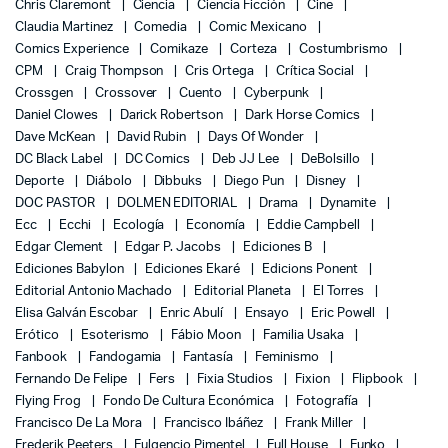
Chris Claremont
Ciencia
Ciencia Ficción
Cine
Claudia Martinez
Comedia
Comic Mexicano
Comics Experience
Comikaze
Corteza
Costumbrismo
CPM
Craig Thompson
Cris Ortega
Crítica Social
Crossgen
Crossover
Cuento
Cyberpunk
Daniel Clowes
Darick Robertson
Dark Horse Comics
Dave McKean
David Rubin
Days Of Wonder
DC Black Label
DC Comics
Deb JJ Lee
DeBolsillo
Deporte
Diábolo
Dibbuks
Diego Pun
Disney
DOC PASTOR
DOLMEN EDITORIAL
Drama
Dynamite
Ecc
Ecchi
Ecología
Economía
Eddie Campbell
Edgar Clement
Edgar P. Jacobs
Ediciones B
Ediciones Babylon
Ediciones Ekaré
Edicions Ponent
Editorial Antonio Machado
Editorial Planeta
El Torres
Elisa Galván Escobar
Enric Abulí
Ensayo
Eric Powell
Erótico
Esoterismo
Fábio Moon
Familia Usaka
Fanbook
Fandogamia
Fantasía
Feminismo
Fernando De Felipe
Fers
Fixia Studios
Fixion
Flipbook
Flying Frog
Fondo De Cultura Económica
Fotografía
Francisco De La Mora
Francisco Ibáñez
Frank Miller
Frederik Peeters
Fulgencio Pimentel
Full House
Funko