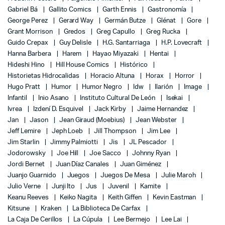
Gabriel Bá
Gallito Comics
Garth Ennis
Gastronomía
George Perez
Gerard Way
Germán Butze
Glénat
Gore
Grant Morrison
Gredos
Greg Capullo
Greg Rucka
Guido Crepax
Guy Delisle
H.G. Santarriaga
H.P. Lovecraft
Hanna Barbera
Harem
Hayao Miyazaki
Hentai
Hideshi Hino
Hill House Comics
Histórico
Historietas Hidrocalidas
Horacio Altuna
Horax
Horror
Hugo Pratt
Humor
Humor Negro
Idw
Ilarión
Image
Infantil
Inio Asano
Instituto Cultural De León
Isekai
Ivrea
Izdení D. Esquivel
Jack Kirby
Jaime Hernandez
Jan
Jason
Jean Giraud (Moebius)
Jean Webster
Jeff Lemire
Jeph Loeb
Jill Thompson
Jim Lee
Jim Starlin
Jimmy Palmiotti
Jis
JL Pescador
Jodorowsky
Joe Hill
Joe Sacco
Johnny Ryan
Jordi Bernet
Juan Díaz Canales
Juan Giménez
Juanjo Guarnido
Juegos
Juegos De Mesa
Julie Maroh
Julio Verne
Junji Ito
Jus
Juvenil
Kamite
Keanu Reeves
Keiko Nagita
Keith Giffen
Kevin Eastman
Kitsune
Kraken
La Biblioteca De Carfax
La Caja De Cerillos
La Cúpula
Lee Bermejo
Lee Lai