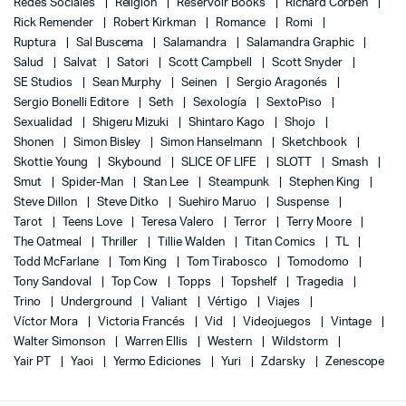
Redes Sociales
Religión
Reservoir Books
Richard Corben
Rick Remender
Robert Kirkman
Romance
Romi
Ruptura
Sal Buscema
Salamandra
Salamandra Graphic
Salud
Salvat
Satori
Scott Campbell
Scott Snyder
SE Studios
Sean Murphy
Seinen
Sergio Aragonés
Sergio Bonelli Editore
Seth
Sexología
SextoPiso
Sexualidad
Shigeru Mizuki
Shintaro Kago
Shojo
Shonen
Simon Bisley
Simon Hanselmann
Sketchbook
Skottie Young
Skybound
SLICE OF LIFE
SLOTT
Smash
Smut
Spider-Man
Stan Lee
Steampunk
Stephen King
Steve Dillon
Steve Ditko
Suehiro Maruo
Suspense
Tarot
Teens Love
Teresa Valero
Terror
Terry Moore
The Oatmeal
Thriller
Tillie Walden
Titan Comics
TL
Todd McFarlane
Tom King
Tom Tirabosco
Tomodomo
Tony Sandoval
Top Cow
Topps
Topshelf
Tragedia
Trino
Underground
Valiant
Vértigo
Viajes
Víctor Mora
Victoria Francés
Vid
Videojuegos
Vintage
Walter Simonson
Warren Ellis
Western
Wildstorm
Yair PT
Yaoi
Yermo Ediciones
Yuri
Zdarsky
Zenescope