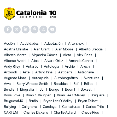
Acción
Actividades
Adaptación
Aftershok
Agatha Christie
Alan Grant
Alan Moore
Alberto Breccia
Alberto Montt
Alejandra Gámez
Aleta
Alex Ross
Alfonso Azpiri
Alias
Alvaro Ortiz
Amanda Conner
Andy Riley
Antartic
Antología
Archie
Arechi
Artbook
Arte
Arturo Piña
Astiberri
Astronave
Augusto Mora
Autoayuda
Autobiográfico
Aventuras
Awa
Barry Windsor Smith
Bazaldua
Bef
Bélico
Bendis
Biografía
BL
Bongo
Boom!
Boxset
Boys Love
Brian K. Vaughan
Brian Lee O'Malley
Bruguera
BrugueraMX
Bruño
Bryan Lee O'Malley
Bryan Talbot
Bullying
Caligrama
Candaya
Caricaturas
Carlos Trillo
CARTEM
Charles Dickens
Charlie Adlard
Chepe Ríos