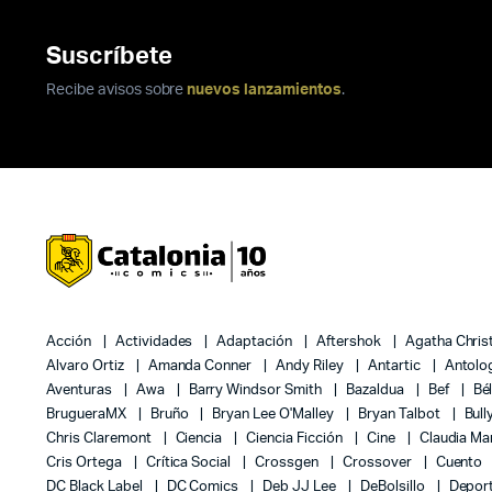
Suscríbete
Recibe avisos sobre
nuevos lanzamientos
.
Acción
Actividades
Adaptación
Aftershok
Agatha Chris
Alvaro Ortiz
Amanda Conner
Andy Riley
Antartic
Antolo
Aventuras
Awa
Barry Windsor Smith
Bazaldua
Bef
Bé
BrugueraMX
Bruño
Bryan Lee O'Malley
Bryan Talbot
Bull
Chris Claremont
Ciencia
Ciencia Ficción
Cine
Claudia Ma
Cris Ortega
Crítica Social
Crossgen
Crossover
Cuento
DC Black Label
DC Comics
Deb JJ Lee
DeBolsillo
Depor