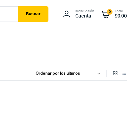
Inicia Sesión
Total
0
Buscar
Cuenta
$
0.00