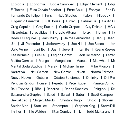
Ecología
Economía
Eddie Campbell
Edgar Clement
Edga
El Torres
Elisa Galván Escobar
Enric Abulí
Ensayo
Eric 
Fernando De Felipe
Fers
Fixia Studios
Fixion
Flipbook
Fulgencio Pimentel
Full House
Funko
Gabriel Bá
Gallito 
Greg Capullo
Greg Rucka
Guido Crepax
Guy Delisle
H.G.
Historietas Hidrocalidas
Horacio Altuna
Horax
Horror
H
Izdení D. Esquivel
Jack Kirby
Jaime Hernandez
Jan
Jas
Jis
JL Pescador
Jodorowsky
Joe Hill
Joe Sacco
Jo
Julio Verne
Junji Ito
Jus
Juvenil
Kamite
Keanu Reeve
Lee Bermejo
Lee Lai
Legion Comix
León De Marco
Letra
Malibu Comics
Manga
MangaLine
Manual
Manwha
Ma
Mental Soda Studios
Merak
Michael Turner
Mike Mignola
Narrativa
Neil Gaiman
New Comic
Niven
Norma Editoria
Nuevo Nueve
Océano
Odaiba Ediciones
Ominiky
Oni Pr
Penguin Random House
Pepeto
Peter Kuper
Planeta Cómic
Raúl Treviño
RBA
Recerca
Redes Sociales
Religión
Re
Salamandra Graphic
Salud
Salvat
Satori
Scott Campbel
Sexualidad
Shigeru Mizuki
Shintaro Kago
Shojo
Shonen
Spider-Man
Stan Lee
Steampunk
Stephen King
Steve Dil
Thriller
Tillie Walden
Titan Comics
TL
Todd McFarlane