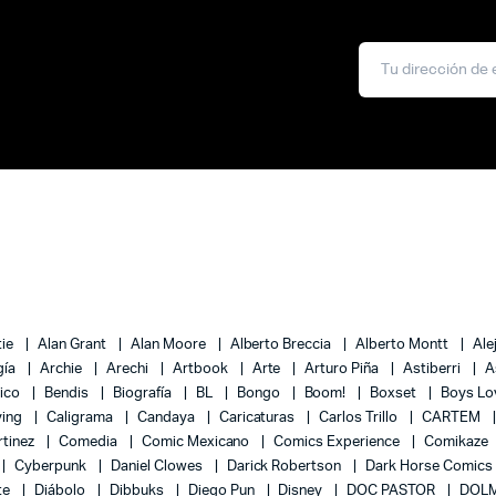
tie
Alan Grant
Alan Moore
Alberto Breccia
Alberto Montt
Ale
gía
Archie
Arechi
Artbook
Arte
Arturo Piña
Astiberri
A
lico
Bendis
Biografía
BL
Bongo
Boom!
Boxset
Boys L
ying
Caligrama
Candaya
Caricaturas
Carlos Trillo
CARTEM
rtinez
Comedia
Comic Mexicano
Comics Experience
Comikaze
Cyberpunk
Daniel Clowes
Darick Robertson
Dark Horse Comics
te
Diábolo
Dibbuks
Diego Pun
Disney
DOC PASTOR
DOLM