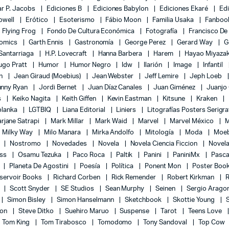
r P. Jacobs
Ediciones B
Ediciones Babylon
Ediciones Ekaré
Ed
Powell
Erótico
Esoterismo
Fábio Moon
Familia Usaka
Fanboo
Flying Frog
Fondo De Cultura Económica
Fotografía
Francisco De
Comics
Garth Ennis
Gastronomía
George Perez
Gerard Way
G
 Santarriaga
H.P. Lovecraft
Hanna Barbera
Harem
Hayao Miyaza
ugo Pratt
Humor
Humor Negro
Idw
Ilarión
Image
Infantil
on
Jean Giraud (Moebius)
Jean Webster
Jeff Lemire
Jeph Loeb
hnny Ryan
Jordi Bernet
Juan Díaz Canales
Juan Giménez
Juanjo
s
Keiko Nagita
Keith Giffen
Kevin Eastman
Kitsune
Kraken
blanka
LGTBIQ
Liana Editorial
Liniers
Litografías Posters Serigra
rjane Satrapi
Mark Millar
Mark Waid
Marvel
Marvel México
M
Milky Way
Milo Manara
Mirka Andolfo
Mitología
Moda
Moe
l
Nostromo
Novedades
Novela
Novela Ciencia Ficcion
Novela
ess
Osamu Tezuka
Paco Roca
Paltik
Panini
PaniniMx
Pasca
Planeta De Agostini
Poesía
Política
Ponent Mon
Poster Boo
servoir Books
Richard Corben
Rick Remender
Robert Kirkman
l
Scott Snyder
SE Studios
Sean Murphy
Seinen
Sergio Arago
Simon Bisley
Simon Hanselmann
Sketchbook
Skottie Young
lon
Steve Ditko
Suehiro Maruo
Suspense
Tarot
Teens Love
Tom King
Tom Tirabosco
Tomodomo
Tony Sandoval
Top Cow