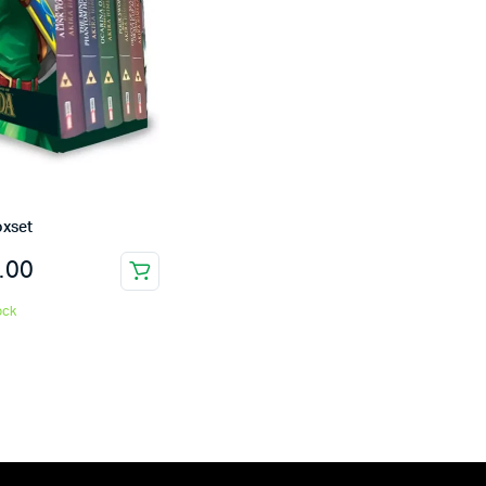
oxset
.00
ock