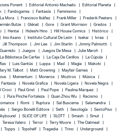
icions Ponent
Editorial Antonio Machado
Editorial Planeta
k
Fandogamia
Fantasía
Feminismo
 La Mora
Francisco Ibáñez
Frank Miller
Frederik Peeters
ermán Butze
Glénat
Gore
Grant Morrison
Gredos
ki
Hentai
Hideshi Hino
Hill House Comics
Histórico
Inio Asano
Instituto Cultural De León
Isekai
Ivrea
Jill Thompson
Jim Lee
Jim Starlin
Jimmy Palmiotti
 Guarnido
Juegos
Juegos De Mesa
Julie Maroh
La Biblioteca De Carfax
La Caja De Cerillos
La Cúpula
fías
Luis Gantús
Luppa
Mad
Magia
Makoki
ary M. Talbot
Matt Groening
Mayfair Games
bius
Momentum
Moneros
Moztros
Música
 Fantasía
Novela Grafica
Novela Ligera
Novela Negra
l Croci
Paul Grist
Paul Pope
Paulina Marquez
k
Pura Pinche Fortaleza
Quan Zhou Wu
Racismo
Romance
Romi
Ruptura
Sal Buscema
Salamandra
nés
Sergio Bonelli Editore
Seth
Sexología
SextoPiso
Skybound
SLICE OF LIFE
SLOTT
Smash
Smut
Teresa Valero
Terror
Terry Moore
The Oatmeal
Topps
Topshelf
Tragedia
Trino
Underground