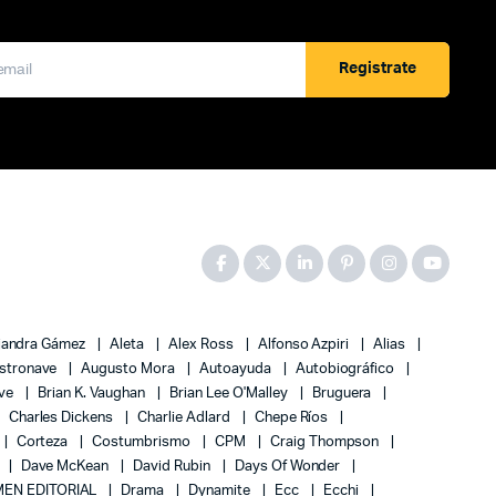
Registrate
jandra Gámez
Aleta
Alex Ross
Alfonso Azpiri
Alias
stronave
Augusto Mora
Autoayuda
Autobiográfico
ove
Brian K. Vaughan
Brian Lee O'Malley
Bruguera
Charles Dickens
Charlie Adlard
Chepe Ríos
Corteza
Costumbrismo
CPM
Craig Thompson
Dave McKean
David Rubin
Days Of Wonder
EN EDITORIAL
Drama
Dynamite
Ecc
Ecchi