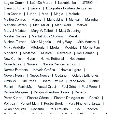
Legion Comix
León De Marco
Letrablanka
LGTBIQ
Liana Editorial
Liniers
Litografías Posters Serigrafías
Luis Gantús
Luppa
Mad
Magia
Makoki
Malibu Comics
Manga
MangaLine
Manual
Manwha
Marjane Satrapi
Mark Millar
Mark Waid
Marvel
Marvel México
Mary M. Talbot
Matt Groening
Mayfair Games
Mental Soda Studios
Merak
Michael Turner
Mike Mignola
Milky Way
Milo Manara
Mirka Andolfo
Mitología
Moda
Moebius
Momentum
Moneros
Moztros
Música
Narrativa
Neil Gaiman
New Comic
Niven
Norma Editorial
Nostromo
Novedades
Novela
Novela Ciencia Ficcion
Novela Fantasía
Novela Grafica
Novela Ligera
Novela Negra
Nuevo Nueve
Océano
Odaiba Ediciones
Ominiky
Oni Press
Osamu Tezuka
Paco Roca
Paltik
Panini
PaniniMx
Pascal Croci
Paul Grist
Paul Pope
Paulina Marquez
Penguin Random House
Pepeto
Peter Kuper
Planeta Cómic
Planeta De Agostini
Poesía
Política
Ponent Mon
Poster Book
Pura Pinche Fortaleza
Quan Zhou Wu
Racismo
Raúl Treviño
RBA
Recerca