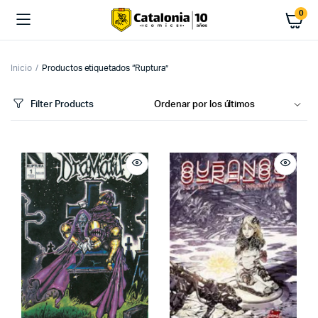
0
Inicio
Productos etiquetados “Ruptura”
Filter Products
cio
cio
imo
ximo