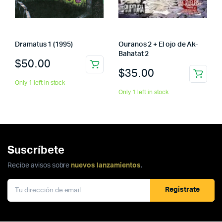
Dramatus 1 (1995)
Ouranos 2 + El ojo de Ak-
Bahatat 2
$
50.00
$
35.00
Only 1 left in stock
Only 1 left in stock
Suscríbete
Recibe avisos sobre
nuevos lanzamientos
.
Registrate