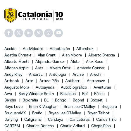
Acción
Actividades
Adaptación
Aftershok
Agatha Christie
Alan Grant
Alan Moore
Alberto Breccia
Alberto Montt
Alejandra Gámez
Aleta
Alex Ross
Alfonso Azpiri
Alias
Alvaro Ortiz
Amanda Conner
Andy Riley
Antartic
Antología
Archie
Arechi
Artbook
Arte
Arturo Piña
Astiberri
Astronave
Augusto Mora
Autoayuda
Autobiográfico
Aventuras
Awa
Barry Windsor Smith
Bazaldua
Bef
Bélico
Bendis
Biografía
BL
Bongo
Boom!
Boxset
Boys Love
Brian K. Vaughan
Brian Lee O'Malley
Bruguera
BrugueraMX
Bruño
Bryan Lee O'Malley
Bryan Talbot
Bullying
Caligrama
Candaya
Caricaturas
Carlos Trillo
CARTEM
Charles Dickens
Charlie Adlard
Chepe Ríos