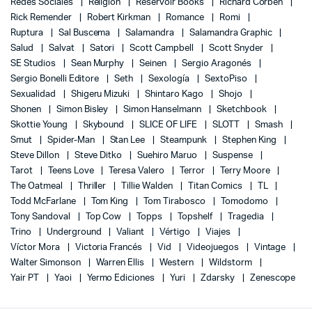
Redes Sociales
Religión
Reservoir Books
Richard Corben
Rick Remender
Robert Kirkman
Romance
Romi
Ruptura
Sal Buscema
Salamandra
Salamandra Graphic
Salud
Salvat
Satori
Scott Campbell
Scott Snyder
SE Studios
Sean Murphy
Seinen
Sergio Aragonés
Sergio Bonelli Editore
Seth
Sexología
SextoPiso
Sexualidad
Shigeru Mizuki
Shintaro Kago
Shojo
Shonen
Simon Bisley
Simon Hanselmann
Sketchbook
Skottie Young
Skybound
SLICE OF LIFE
SLOTT
Smash
Smut
Spider-Man
Stan Lee
Steampunk
Stephen King
Steve Dillon
Steve Ditko
Suehiro Maruo
Suspense
Tarot
Teens Love
Teresa Valero
Terror
Terry Moore
The Oatmeal
Thriller
Tillie Walden
Titan Comics
TL
Todd McFarlane
Tom King
Tom Tirabosco
Tomodomo
Tony Sandoval
Top Cow
Topps
Topshelf
Tragedia
Trino
Underground
Valiant
Vértigo
Viajes
Víctor Mora
Victoria Francés
Vid
Videojuegos
Vintage
Walter Simonson
Warren Ellis
Western
Wildstorm
Yair PT
Yaoi
Yermo Ediciones
Yuri
Zdarsky
Zenescope