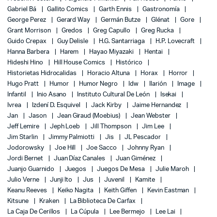
Gabriel Bá
Gallito Comics
Garth Ennis
Gastronomía
George Perez
Gerard Way
Germán Butze
Glénat
Gore
Grant Morrison
Gredos
Greg Capullo
Greg Rucka
Guido Crepax
Guy Delisle
H.G. Santarriaga
H.P. Lovecraft
Hanna Barbera
Harem
Hayao Miyazaki
Hentai
Hideshi Hino
Hill House Comics
Histórico
Historietas Hidrocalidas
Horacio Altuna
Horax
Horror
Hugo Pratt
Humor
Humor Negro
Idw
Ilarión
Image
Infantil
Inio Asano
Instituto Cultural De León
Isekai
Ivrea
Izdení D. Esquivel
Jack Kirby
Jaime Hernandez
Jan
Jason
Jean Giraud (Moebius)
Jean Webster
Jeff Lemire
Jeph Loeb
Jill Thompson
Jim Lee
Jim Starlin
Jimmy Palmiotti
Jis
JL Pescador
Jodorowsky
Joe Hill
Joe Sacco
Johnny Ryan
Jordi Bernet
Juan Díaz Canales
Juan Giménez
Juanjo Guarnido
Juegos
Juegos De Mesa
Julie Maroh
Julio Verne
Junji Ito
Jus
Juvenil
Kamite
Keanu Reeves
Keiko Nagita
Keith Giffen
Kevin Eastman
Kitsune
Kraken
La Biblioteca De Carfax
La Caja De Cerillos
La Cúpula
Lee Bermejo
Lee Lai