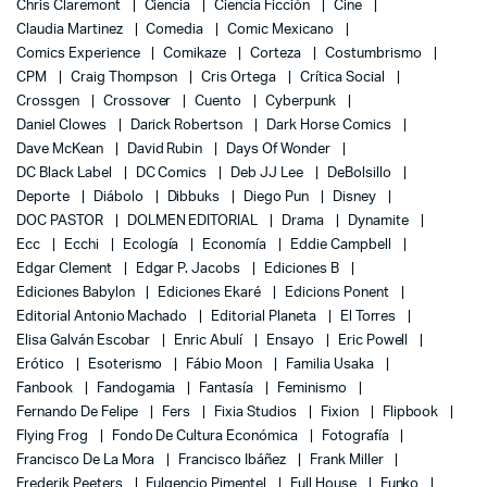
Chris Claremont
Ciencia
Ciencia Ficción
Cine
Claudia Martinez
Comedia
Comic Mexicano
Comics Experience
Comikaze
Corteza
Costumbrismo
CPM
Craig Thompson
Cris Ortega
Crítica Social
Crossgen
Crossover
Cuento
Cyberpunk
Daniel Clowes
Darick Robertson
Dark Horse Comics
Dave McKean
David Rubin
Days Of Wonder
DC Black Label
DC Comics
Deb JJ Lee
DeBolsillo
Deporte
Diábolo
Dibbuks
Diego Pun
Disney
DOC PASTOR
DOLMEN EDITORIAL
Drama
Dynamite
Ecc
Ecchi
Ecología
Economía
Eddie Campbell
Edgar Clement
Edgar P. Jacobs
Ediciones B
Ediciones Babylon
Ediciones Ekaré
Edicions Ponent
Editorial Antonio Machado
Editorial Planeta
El Torres
Elisa Galván Escobar
Enric Abulí
Ensayo
Eric Powell
Erótico
Esoterismo
Fábio Moon
Familia Usaka
Fanbook
Fandogamia
Fantasía
Feminismo
Fernando De Felipe
Fers
Fixia Studios
Fixion
Flipbook
Flying Frog
Fondo De Cultura Económica
Fotografía
Francisco De La Mora
Francisco Ibáñez
Frank Miller
Frederik Peeters
Fulgencio Pimentel
Full House
Funko