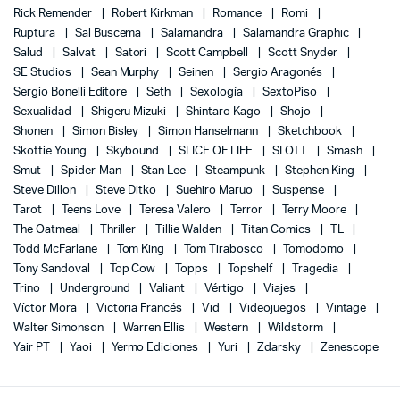
Rick Remender
Robert Kirkman
Romance
Romi
Ruptura
Sal Buscema
Salamandra
Salamandra Graphic
Salud
Salvat
Satori
Scott Campbell
Scott Snyder
SE Studios
Sean Murphy
Seinen
Sergio Aragonés
Sergio Bonelli Editore
Seth
Sexología
SextoPiso
Sexualidad
Shigeru Mizuki
Shintaro Kago
Shojo
Shonen
Simon Bisley
Simon Hanselmann
Sketchbook
Skottie Young
Skybound
SLICE OF LIFE
SLOTT
Smash
Smut
Spider-Man
Stan Lee
Steampunk
Stephen King
Steve Dillon
Steve Ditko
Suehiro Maruo
Suspense
Tarot
Teens Love
Teresa Valero
Terror
Terry Moore
The Oatmeal
Thriller
Tillie Walden
Titan Comics
TL
Todd McFarlane
Tom King
Tom Tirabosco
Tomodomo
Tony Sandoval
Top Cow
Topps
Topshelf
Tragedia
Trino
Underground
Valiant
Vértigo
Viajes
Víctor Mora
Victoria Francés
Vid
Videojuegos
Vintage
Walter Simonson
Warren Ellis
Western
Wildstorm
Yair PT
Yaoi
Yermo Ediciones
Yuri
Zdarsky
Zenescope