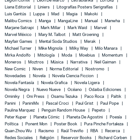
Legion Comix
León De Marco
Letrablanka
LGTBIQ
Liana Editorial
Liniers
Litografías Posters Serigrafías
Luis Gantús
Luppa
Mad
Magia
Makoki
Malibu Comics
Manga
MangaLine
Manual
Manwha
Marjane Satrapi
Mark Millar
Mark Waid
Marvel
Marvel México
Mary M. Talbot
Matt Groening
Mayfair Games
Mental Soda Studios
Merak
Michael Turner
Mike Mignola
Milky Way
Milo Manara
Mirka Andolfo
Mitología
Moda
Moebius
Momentum
Moneros
Moztros
Música
Narrativa
Neil Gaiman
New Comic
Niven
Norma Editorial
Nostromo
Novedades
Novela
Novela Ciencia Ficcion
Novela Fantasía
Novela Grafica
Novela Ligera
Novela Negra
Nuevo Nueve
Océano
Odaiba Ediciones
Ominiky
Oni Press
Osamu Tezuka
Paco Roca
Paltik
Panini
PaniniMx
Pascal Croci
Paul Grist
Paul Pope
Paulina Marquez
Penguin Random House
Pepeto
Peter Kuper
Planeta Cómic
Planeta De Agostini
Poesía
Política
Ponent Mon
Poster Book
Pura Pinche Fortaleza
Quan Zhou Wu
Racismo
Raúl Treviño
RBA
Recerca
Redes Sociales
Religión
Reservoir Books
Richard Corben