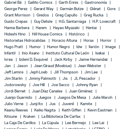
Gabriel Bá
Gallito Comics
Garth Ennis
Gastronomía
George Perez
Gerard Way
Germán Butze
Glénat
Gore
Grant Morrison
Gredos
Greg Capullo
Greg Rucka
Guido Crepax
Guy Delisle
H.G. Santarriaga
H.P. Lovecraft
Hanna Barbera
Harem
Hayao Miyazaki
Hentai
Hideshi Hino
Hill House Comics
Histórico
Historietas Hidrocalidas
Horacio Altuna
Horax
Horror
Hugo Pratt
Humor
Humor Negro
Idw
Ilarión
Image
Infantil
Inio Asano
Instituto Cultural De León
Isekai
Ivrea
Izdení D. Esquivel
Jack Kirby
Jaime Hernandez
Jan
Jason
Jean Giraud (Moebius)
Jean Webster
Jeff Lemire
Jeph Loeb
Jill Thompson
Jim Lee
Jim Starlin
Jimmy Palmiotti
Jis
JL Pescador
Jodorowsky
Joe Hill
Joe Sacco
Johnny Ryan
Jordi Bernet
Juan Díaz Canales
Juan Giménez
Juanjo Guarnido
Juegos
Juegos De Mesa
Julie Maroh
Julio Verne
Junji Ito
Jus
Juvenil
Kamite
Keanu Reeves
Keiko Nagita
Keith Giffen
Kevin Eastman
Kitsune
Kraken
La Biblioteca De Carfax
La Caja De Cerillos
La Cúpula
Lee Bermejo
Lee Lai