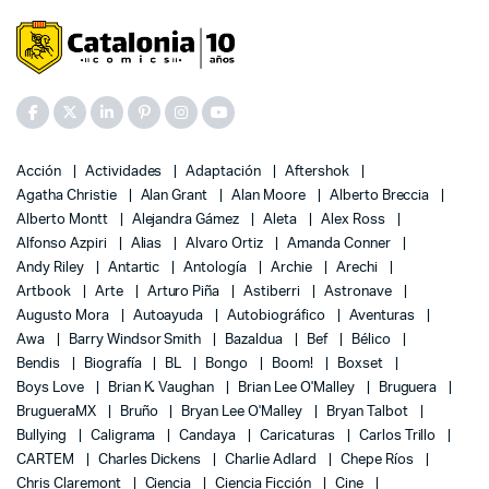
Acción
Actividades
Adaptación
Aftershok
Agatha Christie
Alan Grant
Alan Moore
Alberto Breccia
Alberto Montt
Alejandra Gámez
Aleta
Alex Ross
Alfonso Azpiri
Alias
Alvaro Ortiz
Amanda Conner
Andy Riley
Antartic
Antología
Archie
Arechi
Artbook
Arte
Arturo Piña
Astiberri
Astronave
Augusto Mora
Autoayuda
Autobiográfico
Aventuras
Awa
Barry Windsor Smith
Bazaldua
Bef
Bélico
Bendis
Biografía
BL
Bongo
Boom!
Boxset
Boys Love
Brian K. Vaughan
Brian Lee O'Malley
Bruguera
BrugueraMX
Bruño
Bryan Lee O'Malley
Bryan Talbot
Bullying
Caligrama
Candaya
Caricaturas
Carlos Trillo
CARTEM
Charles Dickens
Charlie Adlard
Chepe Ríos
Chris Claremont
Ciencia
Ciencia Ficción
Cine