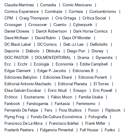
Claudia Martinez
Comedia
Comic Mexicano
Comics Experience
Comikaze
Corteza
Costumbrismo
CPM
Craig Thompson
Cris Ortega
Crítica Social
Crossgen
Crossover
Cuento
Cyberpunk
Daniel Clowes
Darick Robertson
Dark Horse Comics
Dave McKean
David Rubin
Days Of Wonder
DC Black Label
DC Comics
Deb JJ Lee
DeBolsillo
Deporte
Diábolo
Dibbuks
Diego Pun
Disney
DOC PASTOR
DOLMEN EDITORIAL
Drama
Dynamite
Ecc
Ecchi
Ecología
Economía
Eddie Campbell
Edgar Clement
Edgar P. Jacobs
Ediciones B
Ediciones Babylon
Ediciones Ekaré
Edicions Ponent
Editorial Antonio Machado
Editorial Planeta
El Torres
Elisa Galván Escobar
Enric Abulí
Ensayo
Eric Powell
Erótico
Esoterismo
Fábio Moon
Familia Usaka
Fanbook
Fandogamia
Fantasía
Feminismo
Fernando De Felipe
Fers
Fixia Studios
Fixion
Flipbook
Flying Frog
Fondo De Cultura Económica
Fotografía
Francisco De La Mora
Francisco Ibáñez
Frank Miller
Frederik Peeters
Fulgencio Pimentel
Full House
Funko