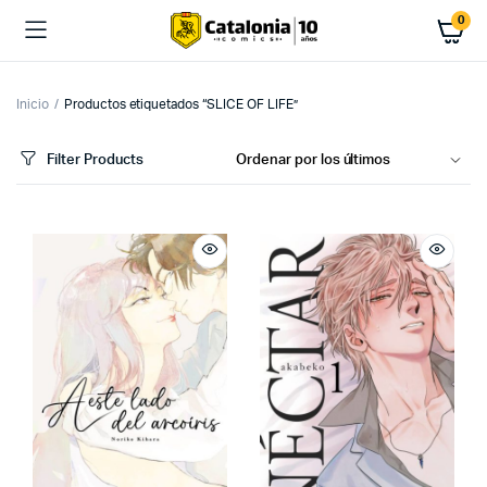
0
Inicio
Productos etiquetados “SLICE OF LIFE”
Filter Products
cio
cio
imo
ximo