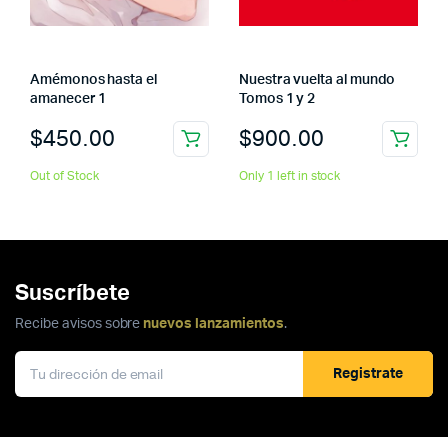
Amémonos hasta el
Nuestra vuelta al mundo
amanecer 1
Tomos 1 y 2
$
450.00
$
900.00
Out of Stock
Only 1 left in stock
Suscríbete
Recibe avisos sobre
nuevos lanzamientos
.
Registrate